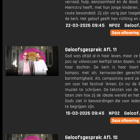
verraad, hulp, eenzaamheid en de dood. 
Hiemstra heeft, met hun jonge kinderen,
route bewandeld. Zij zijn vorig jaar toege
de kerk. Het geloof geeft hen richting en 
22-03-2026 09:45
NPO2
Geloof
Geloofsgesprek: Afl. 11
God was altijd al in haar leven, maar ze 
pas op volwassen leeftijd laten dopen, 
haar dochter. De kerk is haar kaar
kompas met als kernwaarden gerecht
barmhartigheid. Als componiste werd ze
om voor het festival 'Amen. En nu' de l
muziek te schrijven. De teksten van de
laten zien hoe zij de ideale wereld en het 
Gods ziet in bewoordingen die voor iede
te begrijpen zijn.
15-03-2026 09:45
NPO2
Geloof
Geloofsgesprek: Afl. 10