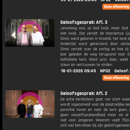
Geloofsgesprek: Afl. 3
Jarenlang was ze God kwijt, maar God
niet kwijt. Dat vertelt de Haarlemse Lj
Simic werd geboren in Kroatië, het land d
kindertijd werd geteisterd door oorlo
Simic vertelt over de oorlog en hoe zij
jaar geleden de weg terugvond naar 
katholieke kerk. Want juist daar, weet 
steun en vertrouwen te vinden.
18-01-2026 09:45
NPO2
Geloof.
Geloofsgesprek: Afl. 2
De actie Kerkbalans gaat van start waa
wordt ingezameld voor de plaatselijke ker
parochie horen en naar de kerk gaan, i
geen vanzelfsprekendheid meer en al
niet voor jongeren. Waarom voelt Thijs
zich wel betrokken bij zijn geloofsgemee