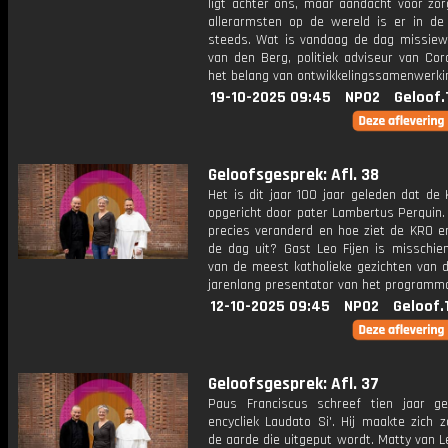
ligt achter ons, maar aandacht voor zor
allerarmsten op de wereld is er in de
steeds. Wat is vandaag de dag missiew
van den Berg, politiek adviseur van Cor
het belang van ontwikkelingssamenwerki
19-10-2025 09:45
NPO2
Geloof.
Geloofsgesprek: Afl. 38
Het is dit jaar 100 jaar geleden dat de
opgericht door pater Lambertus Perquin.
precies veranderd en hoe ziet de KRO e
de dag uit? Gast Leo Fijen is misschie
van de meest katholieke gezichten van 
jarenlang presentator van het programm
12-10-2025 09:45
NPO2
Geloof.
Geloofsgesprek: Afl. 37
Paus Franciscus schreef tien jaar g
encycliek Laudato Si'. Hij maakte zich 
de aarde die uitgeput wordt. Matty van L