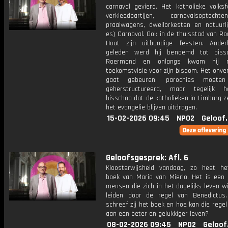
carnaval gevierd. Het katholieke volks
verkleedpartijen, carnavalsoptoc
praalwagens, dweilorkesten en natuurlij
es) Carnaval. Ook in de thuisstad van R
Hout zijn uitbundige feesten. Ander
geleden werd hij benoemd tot biss
Roermond en onlangs kwam hij 
toekomstvisie voor zijn bisdom. Het onver
gaat gebeuren: parochies moete
geherstructureerd, maar tegelijk 
bisschop dat de katholieken in Limburg 
het evangelie blijven uitdragen.
15-02-2026 09:45
NPO2
Geloof
Geloofsgesprek: Afl. 6
Kloosterwijsheid vandaag, zo heet h
boek van Maria van Mierlo. Het is een 
mensen die zich in het dagelijks leven wi
leiden door de regel van Benedictu
schreef zij het boek en hoe kan die regel
aan een beter en gelukkiger leven?
08-02-2026 09:45
NPO2
Geloof