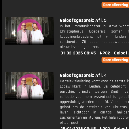
Geloofsgesprek: Afl. 5
In het Emmausklooster in Grave woon
Christophorus Goedereis samen 
kapucijnenbroeders, uit vijf lande
continenten. Zij hebben het eeuwenoude
nieuw leven ingeblazen.
01-02-2026 09:45
NPO2
Geloof
Geloofsgesprek: Afl. 4
De televisieviering komt voor de eerste k
Lodewijkkerk in Leiden. De celebrant
parochie, priester Jeroen Smith, ve
reflectie voor hem essentieel is: geloo
oppervlakkig worden beleefd. Voor hem d
geloof om de betekenis van Christus 
leven: zichtbaar in caritas, heilige
sacramenten en liturgie. Het hele radarw
elkaar past.
25-01-2026 09:45
NPO2
Geloof