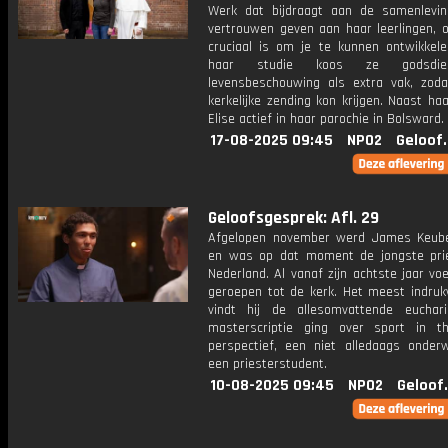
Werk dat bijdraagt aan de samenlevin
vertrouwen geven aan haar leerlingen, 
cruciaal is om je te kunnen ontwikkelen
haar studie koos ze godsdi
levensbeschouwing als extra vak, zod
kerkelijke zending kon krijgen. Naast ha
Elise actief in haar parochie in Bolsward.
17-08-2025 09:45
NPO2
Geloof
Geloofsgesprek: Afl. 29
Afgelopen november werd James Keub
en was op dat moment de jongste pri
Nederland. Al vanaf zijn achtste jaar voel
geroepen tot de kerk. Het meest indru
vindt hij de allesomvattende eucharis
masterscriptie ging over sport in th
perspectief, een niet alledaags onder
een priesterstudent.
10-08-2025 09:45
NPO2
Geloof