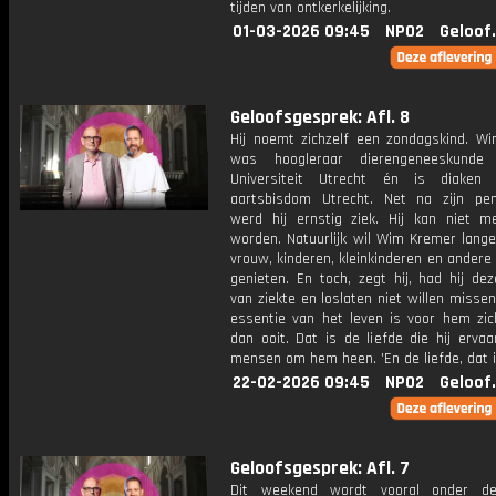
tijden van ontkerkelijking.
01-03-2026 09:45
NPO2
Geloof
Geloofsgesprek: Afl. 8
Hij noemt zichzelf een zondagskind. W
was hoogleraar dierengeneeskund
Universiteit Utrecht én is diaken
aartsbisdom Utrecht. Net na zijn pen
werd hij ernstig ziek. Hij kan niet m
worden. Natuurlijk wil Wim Kremer lange
vrouw, kinderen, kleinkinderen en andere
genieten. En toch, zegt hij, had hij de
van ziekte en loslaten niet willen misse
essentie van het leven is voor hem zic
dan ooit. Dat is de liefde die hij erva
mensen om hem heen. 'En de liefde, dat i
22-02-2026 09:45
NPO2
Geloof
Geloofsgesprek: Afl. 7
Dit weekend wordt vooral onder de 