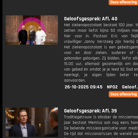
Geloofsgesprek: Afl. 40
Het ziekenapostolaat bestaat 100 jaar. 
zetten maar liefst bijna 50 miljoen me
hier voor in. Pastoor Eric van Teij
vrijwilliger Janny Versteeg zijn hierbij 
Het ziekenapostolaat is een gebedsge
voor en door zieken, ouderen of 
gebonden gelovigen. Zij bidden, liefst e
15.00 uur, allemaal gezamenlijk om do
van gebed én omdat je je leed bij God e
neerlegt, je eigen lijden beter t
aanvaarden.
26-10-2025 09:45
NPO2
Geloof
Geloofsgesprek: Afl. 39
Traditiegetrouw is oktober de missiemaa
jaar bestaat Memisa ook nog eens hond
De bekende missieorganisatie voor medis
De tijd dat missionarissen de wereld ov