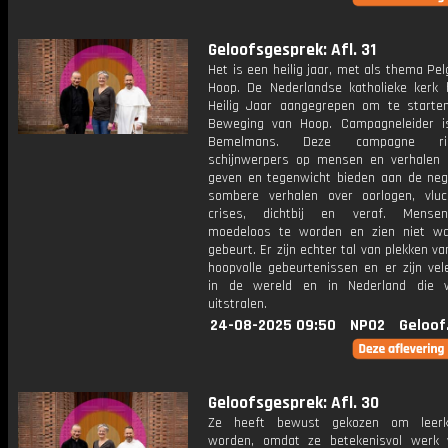
Geloofsgesprek: Afl. 31
Het is een heilig jaar, met als thema Pe
Hoop. De Nederlandse katholieke kerk 
Heilig Jaar aangegrepen om te start
Beweging van Hoop. Campagneleider 
Bemelmans. Deze campagne r
schijnwerpers op mensen en verhalen
geven en tegenwicht bieden aan de neg
sombere verhalen over oorlogen, vluch
crises, dichtbij en veraf. Mense
moedeloos te worden en zien niet w
gebeurt. Er zijn echter tal van plekken v
hoopvolle gebeurtenissen en er zijn ve
in de wereld en in Nederland die 
uitstralen.
24-08-2025 09:50
NPO2
Geloof
Geloofsgesprek: Afl. 30
Ze heeft bewust gekozen om leerk
worden, omdat ze betekenisvol werk 