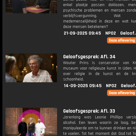
enkel plaatje passen: daklozen, me
psychische problemen en mensen zonde
verblijfsvergunning. Wat b
medemenselijkheid in deze en wat ku
deze mensen betekenen?
21-09-2025 09:45
NPO2
Geloof
Geloofsgesprek: Afl. 34
Wouter Prins is conservator van Kr
museum voor religieuze kunst in Uden. H
over religie in de kunst en de kr
schoonheid.
14-09-2025 09:45
NPO2
Geloof
Geloofsgesprek: Afl. 33
Jarenlang was Leonie Phillipo vers
alcohol. Een leven waarin ze loog, b
manipuleerde om te kunnen drinken en ni
te voelen. Tot het moment dat God tot h