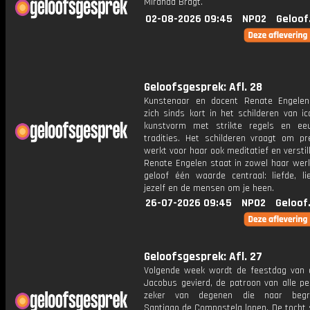
Miranda Bragt.
02-08-2026 09:45
NPO2
Geloof
Geloofsgesprek: Afl. 28
Kunstenaar en docent Renate Engelen
zich sinds kort in het schilderen van i
kunstvorm met strikte regels en ee
tradities. Het schilderen vraagt om pre
werkt voor haar ook meditatief en verstil
Renate Engelen staat in zowel haar werk
geloof één waarde centraal: liefde, li
jezelf en de mensen om je heen.
26-07-2026 09:45
NPO2
Geloof
Geloofsgesprek: Afl. 27
Volgende week wordt de feestdag van d
Jacobus gevierd, de patroon van alle pe
zeker van degenen die naar begra
Santiago de Compostela lopen. De tocht 