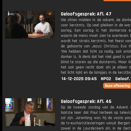
Geloofsgesprek: Afl. 47
We zitten midden in de advent, de donk
voor kerstmis. Op veel plekken in de wer
oorlog. Een oorlog is het donkerste e
waarin de mens moet zien te overleven. 
wordt het straks kerstmis, het feest van 
de geboorte van Jezus Christus. Eva 
'We hebben dat licht zo nodig, ook omd
donker is. Ik denk dat het niet goed is om
blind te staren op die duisternis. Maar i
het ook geen recht doet als je alleen 
het licht kijkt en de lampjes in de kerstb
14-12-2025 09:45
NPO2
Geloof.
Geloofsgesprek: Afl. 46
Op de tweede zondag van de Advent 
laatste keer dat Paul Verbeek op televis
zal zijn. Jarenlang was hij de vaste pa
de tv-eucharistievieringen vanuit Berge
zowel in de Lourdeskerk als in de Gertr