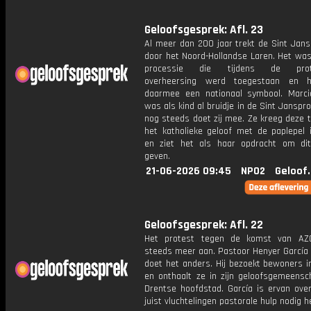
Geloofsgesprek: Afl. 23
Al meer dan 200 jaar trekt de Sint Jans
door het Noord-Hollandse Laren. Het was
processie die tijdens de prote
overheersing werd toegestaan en 
daarmee een nationaal symbool. Marc
was als kind al bruidje in de Sint Janspr
nog steeds doet zij mee. Ze kreeg deze t
het katholieke geloof met de paplepel 
en ziet het als haar opdracht om di
geven.
21-06-2026 09:45
NPO2
Geloof
Geloofsgesprek: Afl. 22
Het protest tegen de komst van AZC
steeds meer aan. Pastoor Henyer García 
doet het anders. Hij bezoekt bewoners i
en onthaalt ze in zijn geloofsgemeensc
Drentse hoofdstad. García is ervan over
juist vluchtelingen pastorale hulp nodig 