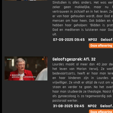
Sindsdien is alles anders. Het was een
zeker geen makkelijke, maar nu 
vertrouwen in zichzelf en in het leven. Ze
er van haar gehouden wordt, door God e
mensen om haar heen. Ook bidden en 
hebben haar geholpen: 'Bidden is pra
God en mediteren is luisteren naar God'
uit.
07-09-2025 09:45
NPO2
Geloof
Geloofsgesprek: Afl. 32
Lourdes maakt al meer dan 40 jaar dee
het leven van Marion Verwij. Ze wer
bedevaartsarts, heeft er haar man ler
en haar kinderen zijn in Lourdes a
vrijwilliger. Ze vindt er altijd de rust om
staan en verder te gaan. Na het overl
haar man studeerde ze theologie. Naast 
als gynaecoloog is zo tegenwoordig ook 
pastoraal werker.
31-08-2025 09:45
NPO2
Geloof