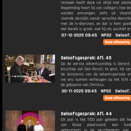
Verbeek heeft deze rol altijd met plezie
Regelmatig hoort hij van collega's hoe de
worden ontvangen, zelfs uit Vlaand
stemde destijds vanuit oprechte dienstb
met de tv-diensten, en dat is hem goed 
Het bereik is groot, wat hij als positief er
07-12-2025 09:45
NPO2
Geloof.
Geloofsgesprek: Afl. 45
Op de eerste adventszondag is Gerard 
bisschop van Den Bosch, te gast. Hij sp
de duisternis van de adventsperiode 
we ons kunnen verheugen op het licht v
de geboorte van Christus.
30-11-2025 09:45
NPO2
Geloof.
Geloofsgesprek: Afl. 44
Dit jaar is het 1700 jaar geleden dat he
van Nicea plaatsvond, een fund
gebeurtenis in de geschiedenis van