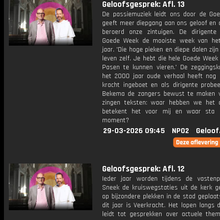
Geloofsgesprek: Afl. 13
De passiemuziek leidt ons door de Go
geeft meer diepgang aan ons geloof en 
beroerd onze zintuigen. De dirigente
Goede Week de mooiste week van het 
jaar. 'Die hoge pieken en diepe dalen zijn
leven zelf. Je hebt die hele Goede Week
Pasen te kunnen vieren.' De zeggingsk
het 2000 jaar oude verhaal heeft nog 
kracht ingeboet en als dirigente probee
Bekema de zangers bewust te maken 
zingen teksten: waar hebben we het 
betekent het voor mij en waar sta 
moment?
29-03-2026 09:45
NPO2
Geloof
Geloofsgesprek: Afl. 12
Ieder jaar worden tijdens de vastenp
Sneek de kruiswegstaties uit de kerk g
op bijzondere plekken in de stad geplaa
dit jaar is Veerkracht. Het lopen langs 
leidt tot gesprekken over actuele them