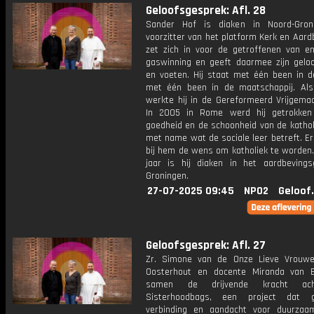
Geloofsgesprek: Afl. 28
Sander Hof is diaken in Noord-Gron
voorzitter van het platform Kerk en Aardb
zet zich in voor de getroffenen van e
gaswinning en geeft daarmee zijn gelo
en voeten. Hij staat met één been in d
met één been in de maatschappij. Al
werkte hij in de Gereformeerd Vrijgemaa
In 2005 in Rome werd hij getrokken
goedheid en de schoonheid van de kathol
met name wat de sociale leer betreft. E
bij hem de wens om katholiek te worden.
jaar is hij diaken in het aardbevings
Groningen.
27-07-2025 09:45
NPO2
Geloof
Geloofsgesprek: Afl. 27
Zr. Simone van de Onze Lieve Vrouwe
Oosterhout en docente Miranda van B
samen de drijvende kracht ac
Sisterhoodbags, een project dat
verbinding en aandacht voor duurzaa