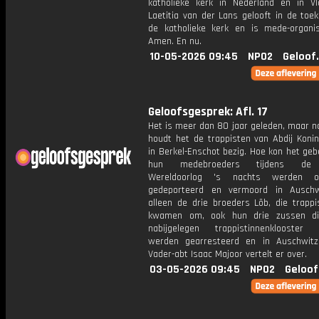
katholieke kerk in Nederland en in Vl
Laetitia van der Lans gelooft in de toe
de katholieke kerk en is mede-organi
Amen. En nu.
10-05-2026 09:45
NPO2
Geloof
Geloofsgesprek: Afl. 17
Het is meer dan 80 jaar geleden, maar n
houdt het de trappisten van Abdij Koni
in Berkel-Enschot bezig. Hoe kon het ge
hun medebroeders tijdens de
Wereldoorlog 's nachts werden op
gedeporteerd en vermoord in Auschw
alleen de drie broeders Löb, die trappi
kwamen om, ook hun drie zussen di
nabijgelegen trappistinnenklooster
werden gearresteerd en in Auschwitz
Vader-abt Isaac Majoor vertelt er over.
03-05-2026 09:45
NPO2
Geloof