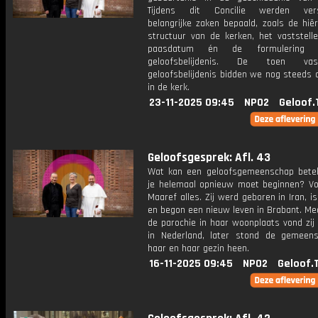
Tijdens dit Concilie werden versc
belangrijke zaken bepaald, zoals de hië
structuur van de kerken, het vaststell
paasdatum én de formulering
geloofsbelijdenis. De toen vast
geloofsbelijdenis bidden we nog steeds 
in de kerk.
23-11-2025 09:45
NPO2
Geloof.
Geloofsgesprek: Afl. 43
Wat kan een geloofsgemeenschap bete
je helemaal opnieuw moet beginnen? Vol
Maaref alles. Zij werd geboren in Iran, is
en begon een nieuw leven in Brabant. Me
de parochie in haar woonplaats vond zij
in Nederland, later stond de gemee
haar en haar gezin heen.
16-11-2025 09:45
NPO2
Geloof.