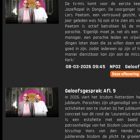
De tv-mis komt voor de eerste kee
Jozefkapel in Dongen. De voorganger is
Lars Peetam, een vertrouwd gezicht, 
jaar geleden was hij ook al te zien als v
Peetam is actief betrokken bij de mi
parochie. 'Eigenlijk moet je, net als een
manager, een parochie leiden en vrijwil
dingen laten doen die ze willen doen e
goed in zijn, zodat iedereen op zijn of 
manier dienstbaar kan zijn aan de miss
Kerk.'
08-03-2026 09:45
NPO2
Geloof
Geloofsgesprek: Afl. 9
In 2026 viert het bisdom Rotterdam het
jubileum. Parochies zijn uitgenodigd om
activiteiten aan te sluiten bij het jubileu
concreet kan dit rond de 'Laurentius estaf
is een estafette met een beeld
patroonheilige van het bisdom Laurentiu
bisschop Hans van den Hende he
jubilerende bisdom de plicht te groeien