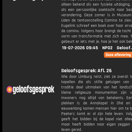
alleen bekend als een fysieke uitdaging
als een persoonlijke zoektocht naar bez
verandering. Deze zomer is in Museum
Uden de tentoonstelling Camino te zien.
Eugelink schreef een boek over haar erv
de camino. Volgens haar brengt de tocht 
vorm van transformatie met zich mee. 
gebeurt er iets met je, hoe je het ook bel
19-07-2026 09:45
NPO2
Geloof
Geloofsgesprek: Afl. 26
Wie door Limburg reist, ziet ze overal: 
kapellen die als stille getuigen van r
traditie deel uitmaken van het landsc
kleine religieuze monumenten zijn 
inwoners nog altijd van betekenis. Ee
plekken is de Annakapel in Ohé en 
eeuwenlang komen mensen hier om te bi
Peeters komt er al zijn hele leven. Vo
geeft het bidden bij de kapel niet alle
maar heeft bidden naar eigen zeggen z
leven gered.