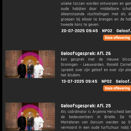
unieke tassen worden ontworpen en ge
oude habijten door middelbare scho
alleenstaande vluchtelingen met als d
groepen bij elkaar te brengen en de hab
tweede kans te geven.
20-07-2025 09:45
NPO2
Geloof
Geloofsgesprek: Afl. 26
Een gesprek met de nieuwe biss
Groningen - Leeuwarden, Ronald Corneli
spreekt over zijn geloof en over zijn p
het bisdom.
13-07-2025 09:45
NPO2
Geloof
Geloofsgesprek: Afl. 25
Als coördinator is Aryanna Herscheid bet
de bedevaartkerk in Brielle. De 19
Martelaren van Gorcum werden op 9 
vermoord in een oude turfschuur nabij D