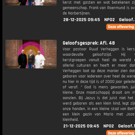
kerst met gasten en wat betekenen zi
gemeenschap. Frank van Roermund is ov
de Norbertijnen.
28-12-2025 09:45
NPO2
Geloof.
Geloofsgesprek: Afl. 48
Voor pastoor Ruud Verheggen is ker
waardevolle geloofstijd. Hij v
kerstgroepen vanuit heel de wereld 
allerlei culturen en heeft er meer da
Verheggen laat op deze manier zien dat
geboren voor iedereen over heel de were
nu hier in deze tijd is of 2000 jaar gelede
of veraf. * God is mens geworden, jui
kleine. Onze maatschappij draait om 
aanzien. Bij Jezus is dat juist niet het 
werd geboren als een klein kind, legt zij
onze handen, in een kleine stad van Bet
een klein gezin van Maria met Jozef
kleinheid.
21-12-2025 09:45
NPO2
Geloof.