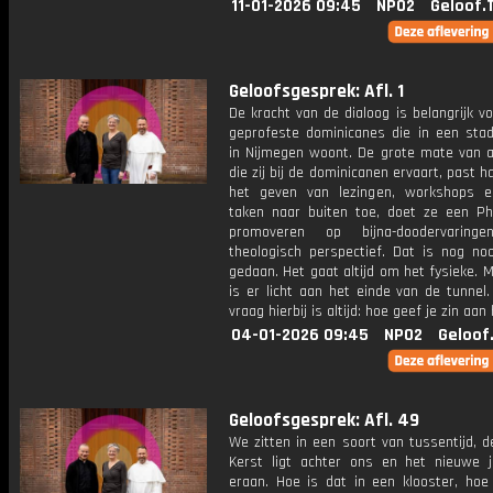
11-01-2026 09:45
NPO2
Geloof.
Geloofsgesprek: Afl. 1
De kracht van de dialoog is belangrijk v
geprofeste dominicanes die in een stad
in Nijmegen woont. De grote mate van 
die zij bij de dominicanen ervaart, past h
het geven van lezingen, workshops 
taken naar buiten toe, doet ze een Ph
promoveren op bijna-doodervaringe
theologisch perspectief. Dat is nog noo
gedaan. Het gaat altijd om het fysieke. Ma
is er licht aan het einde van de tunnel
vraag hierbij is altijd: hoe geef je zin aan
04-01-2026 09:45
NPO2
Geloof
Geloofsgesprek: Afl. 49
We zitten in een soort van tussentijd, 
Kerst ligt achter ons en het nieuwe 
eraan. Hoe is dat in een klooster, hoe 