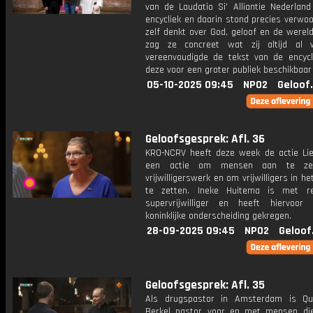
van de Laudatio Si' Alliantie Nederland
encycliek en daarin stond precies verwoo
zelf denkt over God, geloof en de wereld.
zag ze concreet wat zij altijd al 
vereenvoudigde de tekst van de encycl
deze voor een groter publiek beschikbaar 
05-10-2025 09:45
NPO2
Geloof
Geloofsgesprek: Afl. 36
KRO-NCRV heeft deze week de actie Lie
een actie om mensen aan te zet
vrijwilligerswerk en om vrijwilligers in he
te zetten. Ineke Huitema is met re
supervrijwilliger en heeft hiervoo
koninklijke onderscheiding gekregen.
28-09-2025 09:45
NPO2
Geloof
Geloofsgesprek: Afl. 35
Als drugspastor in Amsterdam is Qu
Berkel pastor voor en met mensen di