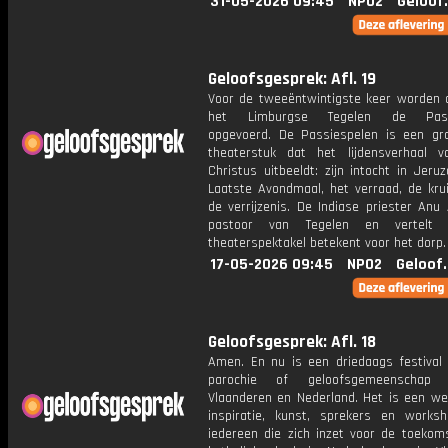
31-05-2026 09:45
NPO2
Geloof
Geloofsgesprek: Afl. 19
Voor de tweeëntwintigste keer worden di
het Limburgse Tegelen de Passi
opgevoerd. De Passiespelen is een gro
theaterstuk dat het lijdensverhaal 
Christus uitbeeldt: zijn intocht in Jeru
Laatste Avondmaal, het verraad, de krui
de verrijzenis. De Indiase priester Anu
pastoor van Tegelen en vertelt
theaterspektakel betekent voor het dorp.
17-05-2026 09:45
NPO2
Geloof
Geloofsgesprek: Afl. 18
Amen. En nu is een driedaags festival 
parochie of geloofsgemeenschap
Vlaanderen en Nederland. Het is een we
inspiratie, kunst, sprekers en works
iedereen die zich inzet voor de toekom