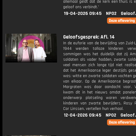
allemaal geldt dat de kerk een thuis is 
geloof ons verbindt.'
19-04-2026 09:45
NPO2
Geloof
Geloofsgesprek: Afl. 14
In de euforie van de bevrijding van Zuid-
1944 werden talloze kinderen verw
sommigen was het duidelijk dat zij Am
soldaten als vader hadden, zwarte sold
veel mensen zich lange tijd niet realis
dat het Amerikaanse leger destijds ges
was: witte en zwarte soldaten vochten g
van elkaar. Op de Amerikaanse begraaf
Margraten was daar aandacht voor. V
kwam dit in het nieuws omdat panelen
onderwerp plotseling waren verdwen
kinderen van zwarte bevrijders, Rosy 
Cor Linssen, vertellen hun verhaal.
12-04-2026 09:45
NPO2
Geloof