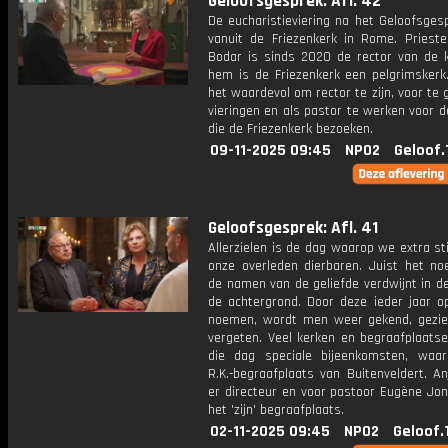
Geloofsgesprek: Afl. 42
De eucharistieviering na het Geloofsges
vanuit de Friezenkerk in Rome. Prieste
Bodar is sinds 2020 de rector van de k
hem is de Friezenkerk een pelgrimskerk.
het waardevol om rector te zijn, voor te 
vieringen en als pastor te werken voor 
die de Friezenkerk bezoeken.
09-11-2025 09:45
NPO2
Geloof.
Geloofsgesprek: Afl. 41
Allerzielen is de dag waarop we extra sti
onze overleden dierbaren. Juist het n
de namen van de geliefde verdwijnt in de
de achtergrond. Door deze ieder jaar o
noemen, wordt men weer gekend, gezie
vergeten. Veel kerken en begraafplaats
die dag speciale bijeenkomsten, waa
R.K.-begraafplaats van Buitenveldert. An
er directeur en voor pastoor Eugène Jon
het 'zijn' begraafplaats.
02-11-2025 09:45
NPO2
Geloof.