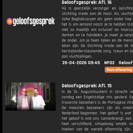
Geloofsgesprek: Afl. 16
Hij is geestelijk verzorger en opricht
stichting Vrede aan dit Huis!. Als vlucht
Vahe Baghdasaryan als geen ander hoe b
het is om iemand naast je te hebben sta
niet zo moeilijk om inclusief en intercu
denken en te handelen, je moet je verpl
de ander, om je heen kijken en de men
laten zijn. De Stichting Vrede aan dit H
herstelondersteunende zorg, steun en be
aan vluchtelingen.
26-04-2026 09:45
NPO2
Geloof
Geloofsgesprek: Afl. 15
In de St. Augustinuskerk in Utrecht w
zondag een Engelstalige mis gevierd. E
trouwste bezoekers is de Portugese Vito
De meesten bezoekers zijn als vreem
Nederland begonnen. 'Het geloof is wat 
het geloof is wat ons samenbrengt, ook 
heel verschillend, simpelweg omdat we
hoeken van de wereld afkomstig zijn.