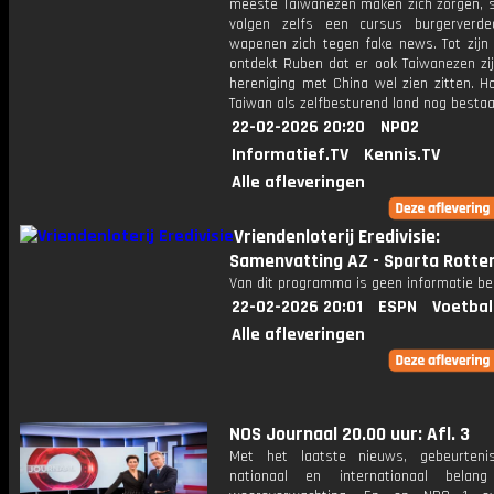
meeste Taiwanezen maken zich zorgen,
volgen zelfs een cursus burgerverde
wapenen zich tegen fake news. Tot zijn 
ontdekt Ruben dat er ook Taiwanezen zij
hereniging met China wel zien zitten. H
Taiwan als zelfbesturend land nog besta
22-02-2026 20:20
NPO2
Informatief.TV
Kennis.TV
Alle afleveringen
Vriendenloterij Eredivisie:
Samenvatting AZ - Sparta Rott
Van dit programma is geen informatie be
22-02-2026 20:01
ESPN
Voetbal
Alle afleveringen
NOS Journaal 20.00 uur: Afl. 3
Met het laatste nieuws, gebeurteni
nationaal en internationaal bela