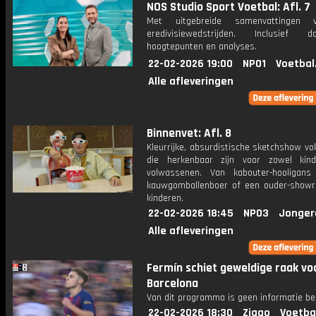
NOS Studio Sport Voetbal: Afl. 7
Met uitgebreide samenvattingen 
eredivisiewedstrijden. Inclusief do
hoogtepunten en analyses.
22-02-2026 19:00
NPO1
Voetbal
Alle afleveringen
Binnenvet: Afl. 8
Kleurrijke, absurdistische sketchshow vol
die herkenbaar zijn voor zowel kin
volwassenen. Van kabouter-hooligan
kauwgomballenboer of een ouder-show
kinderen.
22-02-2026 18:45
NPO3
Jonger
Alle afleveringen
Fermín schiet geweldige raak vo
Barcelona
Van dit programma is geen informatie be
22-02-2026 18:30
Ziggo
Voetba