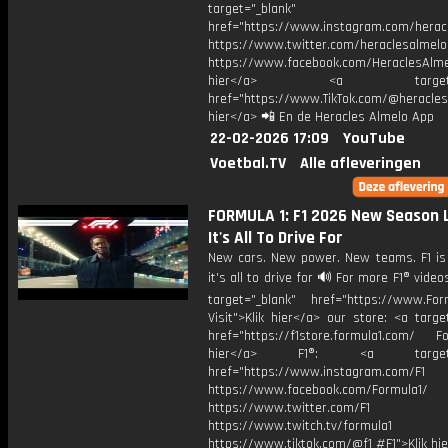
target="_blank"
href="https://www.instagram.com/herac
https://www.twitter.com/heraclesalmelo
https://www.facebook.com/HeraclesAlmel
hier</a> <a target="_
href="https://www.TikTok.com/@heracles
hier</a> 📲 En de Heracles Almelo App
22-02-2026 17:09
YouTube
Voetbal.TV
Alle afleveringen
FORMULA 1: F1 2026 New Season 
It's All To Drive For
New cars. New power. New teams. F1 is
it's all to drive for 🔊 For more F1® videos
target="_blank" href="https://www.For
Visit">Klik hier</a> our store: <a targe
href="https://f1store.formula1.com/ Fol
hier</a> F1®: <a target="_
href="https://www.instagram.com/F1
https://www.facebook.com/Formula1/
https://www.twitter.com/F1
https://www.twitch.tv/formula1
https://www.tiktok.com/@f1 #F1">Klik hi