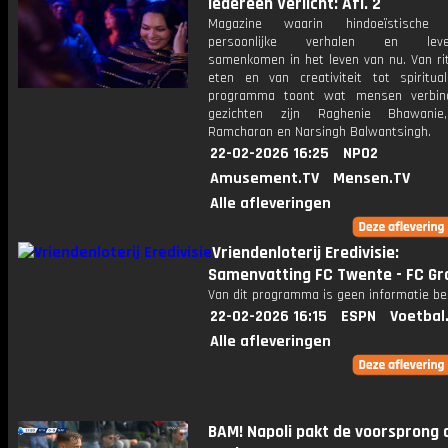
Iedereen Verlicht: Afl. 2
Magazine waarin hindoeïstische tr
persoonlijke verhalen en leven
samenkomen in het leven van nu. Van rit
eten en van creativiteit tot spirituali
programma toont wat mensen verbind
gezichten zijn Raghenie Bhawanie
Ramcharan en Narsingh Balwantsingh.
22-02-2026 16:25
NPO2
Amusement.TV
Mensen.TV
Alle afleveringen
Vriendenloterij Eredivisie:
Samenvatting FC Twente - FC Gr
Van dit programma is geen informatie be
22-02-2026 16:15
ESPN
Voetbal
Alle afleveringen
BAM! Napoli pakt de voorsprong 