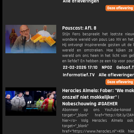
Alle afleveringen
Pauscast: Afl. 8
Stijn Fens bespreekt het laatste nieu
wondere wereld van paus Leo XIV en het 
Hij ontvangt inspirerende gasten uit de 
wereld en omstreken. Hoe kijken ze
wereld om ons heen in het licht van gel
en liefde? En hebben ze een tip voor pau
22-02-2026 17:10
NPO2
Geloof.
Informatief.TV
Alle afleveringe
Heracles Almelo: Faber: "We ma
onszelf niet makkelijker" |
Nabeschouwing #GAEHER
Abonneer op ons YouTube-kanaal
target="_blank" href="http://bit.ly/2AM
hier</a> Volg Heracles Almelo oo
target="_blank"
href="https://www.heracles.nl">Klik hi