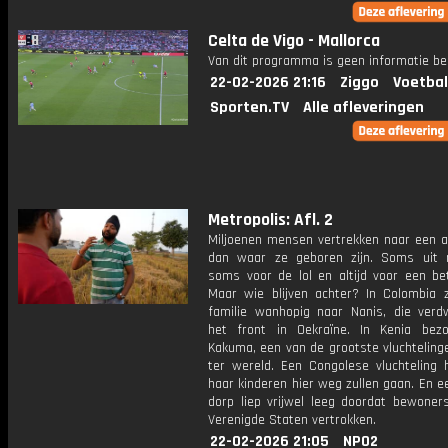
Celta de Vigo - Mallorca
Van dit programma is geen informatie be
22-02-2026 21:16
Ziggo
Voetbal
Sporten.TV
Alle afleveringen
Metropolis: Afl. 2
Miljoenen mensen vertrekken naar een a
dan waar ze geboren zijn. Soms uit 
soms voor de lol en altijd voor een bet
Maar wie blijven achter? In Colombia 
familie wanhopig naar Nanis, die ver
het front in Oekraïne. In Kenia be
Kakuma, een van de grootste vluchtelin
ter wereld. Een Congolese vluchteling 
haar kinderen hier weg zullen gaan. En e
dorp liep vrijwel leeg doordat bewoner
Verenigde Staten vertrokken.
22-02-2026 21:05
NPO2