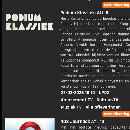
Podium Klassiek: Afl. 8
Floris Korte ontvangt de Engelse altvioli
Ridout. Hij treedt op met pianist Yang 
Jonge Held is de Braziliaanse hoorni
Santos Freitas da Silva. Sopraan Channa
La Sfera Armoniosa laten de veelzijdi
Antonio Vivaldi horen. Huispianist C
brengt zijn stem uit voor de Filmmuzie
van NPO Klassiek: hij kiest voor de film
de Japanse componist Ryuichi Sakamot
Hoge Tafel staat sopraan Lilian Farahan
haar roots slaat zij een brug tus
Persische muziek en het nu. Ze neemt
kamancheh-speler Soheil Shayesteh en
kunstenaar Rashin Teimouri mee.
22-02-2026 18:10
NPO2
Amusement.TV
Cultuur.TV
Muziek.TV
Alle afleveringen
NOS Journaal: Afl. 10
Met het laatste nieuws, gebeurteni