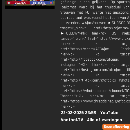
geëindigd in een gelijkspel. Op sportc
Toekomst werd bij het thuisduel va
Vrouwen met FC Twente niet gescoord:
dat resultaat was vooral het team van A
ontevreden. #AjaxVrouwen ►SUBSCRIB
target="_blank" href="http://ajax.ms/
►FOLLOW">Klik hier</a> US Webs
target="_blank" href="https://www.ajax.n
hier</a> <a target="_
href="https://x.com/AFCAjax Facebo
hier</a> <a target="_
href="http://facebook.com/afcajax
Instagram:">Klik hier</a> <a target
href="http://instagram.com/afcajax TikT
hier</a> <a target="_
href="http://tiktok.com/@afcajax WhatsA
hier</a> <a target="_
href="https://whatsapp.com/channel/
Threads:">Klik hier</a> <a target=
href="https://www.threads.net/@afcajax
hier</a>
22-02-2026 23:59
YouTube
Voetbal.TV
Alle afleveringen