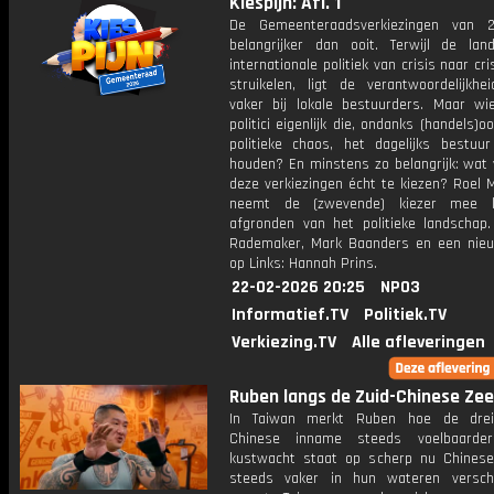
Kiespijn: Afl. 1
De Gemeenteraadsverkiezingen van 2
belangrijker dan ooit. Terwijl de land
internationale politiek van crisis naar cris
struikelen, ligt de verantwoordelijkhe
vaker bij lokale bestuurders. Maar wie
politici eigenlijk die, ondanks (handels)o
politieke chaos, het dagelijks bestuur
houden? En minstens zo belangrijk: wat v
deze verkiezingen écht te kiezen? Roel 
neemt de (zwevende) kiezer mee 
afgronden van het politieke landschap.
Rademaker, Mark Baanders en een nieu
op Links: Hannah Prins.
22-02-2026 20:25
NPO3
Informatief.TV
Politiek.TV
Verkiezing.TV
Alle afleveringen
Ruben langs de Zuid-Chinese Zee:
In Taiwan merkt Ruben hoe de drei
Chinese inname steeds voelbaarde
kustwacht staat op scherp nu Chines
steeds vaker in hun wateren versch