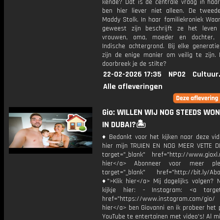
kende? Dat is de centrale vraag in haar
ben hier liever niet alleen. De tweed
Maddy Stolk. In haar familiekroniek Waar 
geweest zijn beschrijft ze het leven
vrouwen, oma, moeder en dochter,
Indische achtergrond. Bij elke generati
zijn de enige manier om veilig te zijn.
doorbreek je de stilte?
22-02-2026 17:35
NPO2
Cultuur
Alle afleveringen
Gio: WILLEN WIJ NOG STEEDS WON
IN DUBAI?🏝️
♦ Bedankt voor het kijken naar deze vid
hier mijn TRUIEN EN NOG MEER VETTE D
target="_blank" href="http://www.gioxl.
hier</a> Abonneer voor meer ple
target="_blank" href="http://bit.ly/Ab
♦">Klik hier</a> Mij dagelijks volgen?
kijkje hier: - Instagram: <a target
href="https://www.instagram.com/gio/
hier</a> ben Giovanni en ik probeer het 
YouTube te entertainen met video's! Al mi