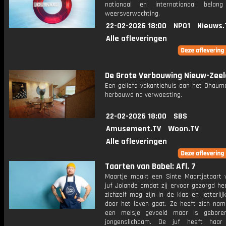
nationaal en internationaal bela
weersverwachting.
22-02-2026 18:00
NPO1
Nieuws.
Alle afleveringen
De Grote Verbouwing Nieuw-Zee
Een geliefd vakantiehuis aan het Ohaum
herbouwd na verwoesting.
22-02-2026 18:00
SBS
Amusement.TV
Woon.TV
Alle afleveringen
Taarten van Babel: Afl. 7
Maartje maakt een Sinte Maartjetaart 
juf Jolande omdat zij ervoor gezorgd hee
zichzelf mag zijn in de klas en letterli
door het leven gaat. Ze heeft zich namel
een meisje gevoeld maar is gebore
jongenslichaam. De juf heeft haa