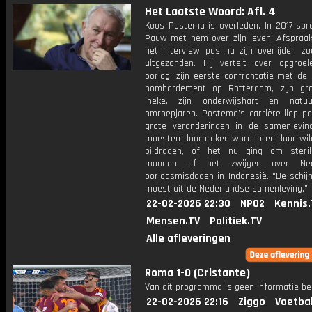
Het Laatste Woord: Afl. 4
Koos Postema is overleden. In 2017 spr
Pauw met hem over zijn leven. Afspraa
het interview pas na zijn overlijden z
uitgezonden. Hij vertelt over opgroe
oorlog, zijn eerste confrontatie met de
bombardement op Rotterdam, zijn gro
Ineke, zijn onderwijshart en natuur
omroepjaren. Postema’s carrière liep pa
grote veranderingen in de samenlevin
moesten doorbroken worden en daar wild
bijdragen, of het nu ging om sterili
mannen of het zwijgen over Ned
oorlogsmisdaden in Indonesië. “De schijn
moest uit de Nederlandse samenleving.”
22-02-2026 22:30
NPO2
Kennis.
Mensen.TV
Politiek.TV
Alle afleveringen
Roma 1-0 (Cristante)
Van dit programma is geen informatie be
22-02-2026 22:16
Ziggo
Voetba