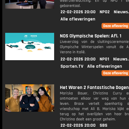
weersverwachting. En op NPO 1 e
gebarentaal.
22-02-2026 20:00
NPO2
Nieuws
Alle afleveringen
NOS Olympische Spelen: Afl. 1
Liveverslag van de sluitingsceremon
Olympische Winterspelen vanuit de 
Verona in Italië.
22-02-2026 20:00
NPO1
Nieuws
Sporten.TV
Alle afleveringen
Het Waren 2 Fantastische Dagen
Mariska Bauer, Christina Curry 
ontmoeten elkaar ver weg van hun d
leven. Brace vertelt openhartig o
vriendschap met Ali B, Mariska kijkt e
terug op het overlijden van haar br
Christina deelt een groot geheim.
22-02-2026 20:00
SBS