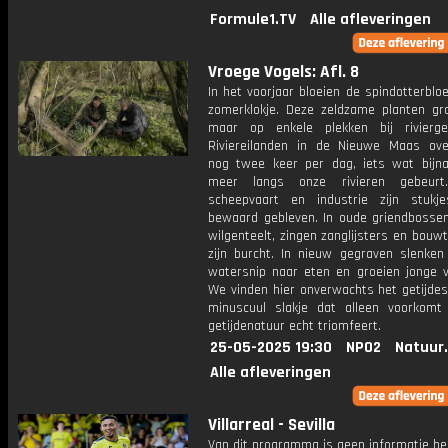
Formule1.TV
Alle afleveringen
Vroege Vogels: Afl. 8
In het voorjaar bloeien de spindotterbl
zomerklokje. Deze zeldzame planten gr
maar op enkele plekken bij rivierge
Riviereilanden in de Nieuwe Maas ov
nog twee keer per dag, iets wat bijn
meer langs onze rivieren gebeurt
scheepvaart en industrie zijn stukj
bewaard gebleven. In oude griendbossen
wilgenteelt, zingen zanglijsters en bouw
zijn burcht. In nieuw gegraven slenken
watersnip naar eten en groeien jonge v
We vinden hier onverwachts het getijdes
minuscuul slakje dat alleen voorkom
getijdenatuur echt triomfeert.
25-05-2025 19:30
NPO2
Natuur
Alle afleveringen
Villarreal - Sevilla
Van dit programma is geen informatie be