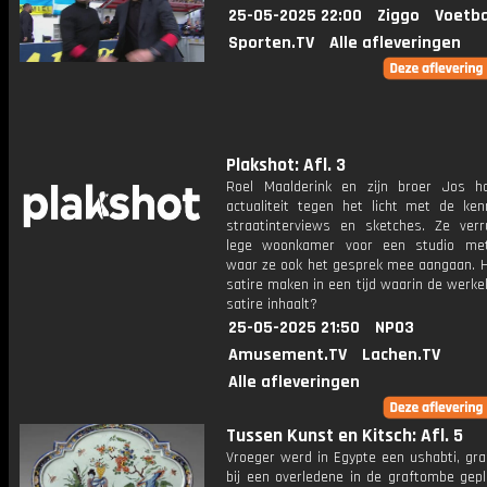
25-05-2025 22:00
Ziggo
Voetba
Sporten.TV
Alle afleveringen
Plakshot: Afl. 3
Roel Maalderink en zijn broer Jos 
actualiteit tegen het licht met de ke
straatinterviews en sketches. Ze verr
lege woonkamer voor een studio met
waar ze ook het gesprek mee aangaan. Ho
satire maken in een tijd waarin de werkel
satire inhaalt?
25-05-2025 21:50
NPO3
Amusement.TV
Lachen.TV
Alle afleveringen
Tussen Kunst en Kitsch: Afl. 5
Vroeger werd in Egypte een ushabti, gra
bij een overledene in de graftombe gepl