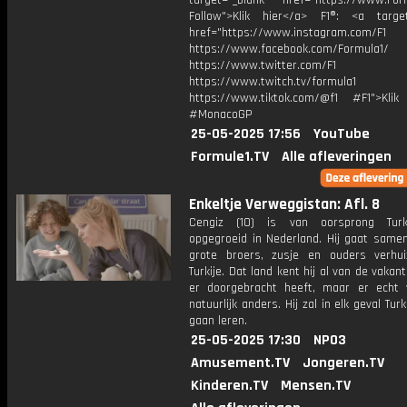
target="_blank" href="https://www.For
Follow">Klik hier</a> F1®: <a target
href="https://www.instagram.com/F1
https://www.facebook.com/Formula1/
https://www.twitter.com/F1
https://www.twitch.tv/formula1
https://www.tiktok.com/@f1 #F1">Klik
#MonacoGP
25-05-2025 17:56
YouTube
Formule1.TV
Alle afleveringen
Enkeltje Verweggistan: Afl. 8
Cengiz (10) is van oorsprong Tur
opgegroeid in Nederland. Hij gaat samen
grote broers, zusje en ouders verhu
Turkije. Dat land kent hij al van de vakant
er doorgebracht heeft, maar er echt
natuurlijk anders. Hij zal in elk geval Tu
gaan leren.
25-05-2025 17:30
NPO3
Amusement.TV
Jongeren.TV
Kinderen.TV
Mensen.TV