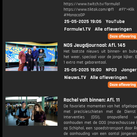
https://www.twitch.tv/formula1
https://www.tiktok.com/@f1 #F1">Klik
#MonacoGP
25-05-2025 19:06
YouTube
Formule1.TV
Alle afleveringen
NOS Jeugdjournaal: Afl. 145
Het laatste nieuws uit binnen- en buit
het weer, speciaal voor de jonge kijker.
1 extra met gebarentaal.
25-05-2025 19:00
NPO3
Jonger
Nieuws.TV
Alle afleveringen
Rachel valt binnen: Afl. 11
De favoriete momenten van het afgelope
met precisieschieten met de Dienst
Interventies (DSI), onopvallend ve
aanhouden met de OOG (marechaussee i
op Schiphol, een spoedstransport door R
de aanhouding van een aantal jongere