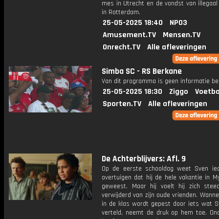
mes in Utrecht en de vondst van illegaa
in Rotterdam.
25-05-2025 18:40
NPO3
Amusement.TV
Mensen.TV
Onrecht.TV
Alle afleveringen
Simba SC - RS Berkane
Van dit programma is geen informatie be
25-05-2025 18:30
Ziggo
Voetba
Sporten.TV
Alle afleveringen
De Achterblijvers: Afl. 9
Op de eerste schooldag weet Sven ie
overtuigen dat hij de hele vakantie in 
geweest. Maar hij voelt hij zich stee
verwijderd van zijn oude vrienden. Wann
in de klas wordt gepest door iets wat S
verteld, neemt de druk op hem toe. On