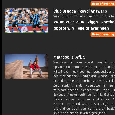
Club Brugge - Royal Antwerp
Van dit programma is geen informatie be
25-05-2025 21:15
Ziggo
Voetba
Sporten.TV
Alle afleveringen
Metropolis: Afl. 9
We leven in een wereld waarin spul
opstapelen, maar steeds meer mensen
vrijwillig of niet - voor een eenvoudiger b
het Mexicaanse Guadalajara woont Jor
scheiding in een boomhut van vier verdie
Zuid-Frankrijk rijdt Rosalotte in een
zelfvoorzienende fietscaravan rond. 
ijskoude Alaska leeft de familie Gottsc
minder kosten en meer rust in een 'd
zonder stromend water. Wat drijft 
afstand te doen van comfort en bezi
levert een simpel leven eigenlijk op?