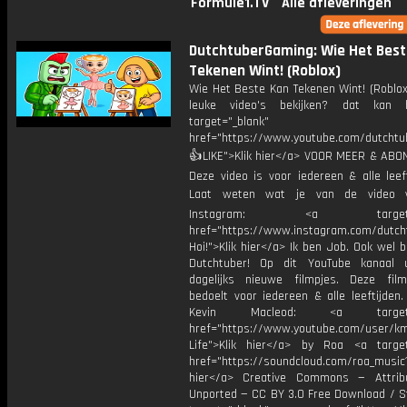
Formule1.TV
Alle afleveringen
DutchtuberGaming: Wie Het Best
Tekenen Wint! (Roblox)
Wie Het Beste Kan Tekenen Wint! (Roblo
leuke video's bekijken? dat kan h
target="_blank"
href="https://www.youtube.com/dutcht
👍LIKE">Klik hier</a> VOOR MEER & ABO
Deze video is voor iedereen & alle leef
Laat weten wat je van de video v
Instagram: <a target="_
href="https://www.instagram.com/dutch
Hoi!">Klik hier</a> Ik ben Job. Ook wel 
Dutchtuber! Op dit YouTube kanaal 
dagelijks nieuwe filmpjes. Deze film
bedoelt voor iedereen & alle leeftijden
Kevin Macleod: <a target="
href="https://www.youtube.com/user/k
Life">Klik hier</a> by Roa <a target
href="https://soundcloud.com/roa_music1
hier</a> Creative Commons — Attrib
Unported — CC BY 3.0 Free Download / S