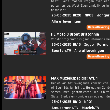
heeft Svens moeder vragen over een
portemonnee. Weet Sven eindelijk de jui
te maken?
25-05-2025 18:20
NPO3
Jonger
Alle afleveringen
HL Moto 3 Groot Brittannië
Van dit programma is geen informatie be
25-05-2025 18:15
Ziggo
Formul
Sporten.TV
Alle afleveringen
MAX Muziekspecials: Afl. 1
Geniet van het swingende concert van 
of Soul. Edsilia, Trijntje, Berget en Can
samen met gastartiesten als Shirm
Sister Sledge en Numidia een ode aan de 
25-05-2025 18:10
NPO1
Amusement.TV
Muziek.TV