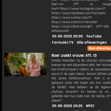
hier</a> F1®: <a target="_
href="https://www.instagram.com/F1
https://www.facebook.com/Formula1/
https://www.twitter.com/F1
https://www.twitch.tv/formula1
https://www.tiktok.com/@f1 #F1">Klik
#MonacoGP
25-05-2025 20:30
YouTube
Formule1.TV
Alle afleveringen
Boer zoekt vrouw: Afl. 13
Enkele maanden na de citytrips ontvang
boeren op een bijzondere plek: het kaste
hun briefschrijvers tijdens de speeddate
eerst in de ogen keken. Samen blikken z
het grote liefdesavontuur. Wat is er
gebeurd sinds het begin van hun zoekt
de liefde? Hoe hebben ze de logeer
citytrips ervaren? En komen ze nu
geliefde aan hun zijde naar de reünie, of
alleen?
25-05-2025 20:25
NPO1