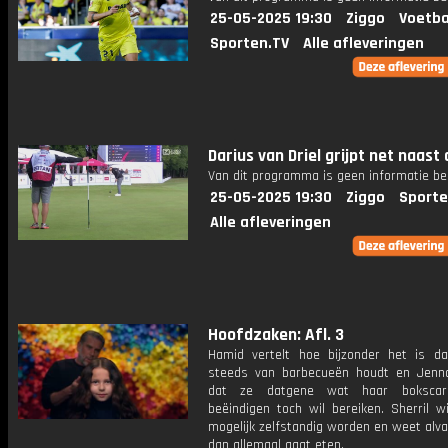
25-05-2025 19:30
Ziggo
Voetba
Sporten.TV
Alle afleveringen
Darius van Driel grijpt net naast d
Van dit programma is geen informatie be
25-05-2025 19:30
Ziggo
Sporte
Alle afleveringen
Hoofdzaken: Afl. 3
Hamid vertelt hoe bijzonder het is da
steeds van barbecueën houdt en Jenna
dat ze datgene wat haar bokscarr
beëindigen toch wil bereiken. Sherril w
mogelijk zelfstandig worden en weet alv
dan allemaal gaat eten.