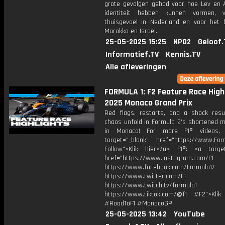
grote gevolgen gehad voor hoe Lev en A
identiteit hebben kunnen vormen, 
thuisgevoel in Nederland en voor het 
Marokko en Israël.
25-05-2025 15:25
NPO2
Geloof.
Informatief.TV
Kennis.TV
Alle afleveringen
FORMULA 1: F2 Feature Race Highl
2025 Monaco Grand Prix
Red flags, restarts, and a shock resu
chaos unfold in Formula 2’s shortened m
in Monaco! For more F1® videos, 
target="_blank" href="https://www.For
Follow">Klik hier</a> F1®: <a target
href="https://www.instagram.com/F1
https://www.facebook.com/Formula1/
https://www.twitter.com/F1
https://www.twitch.tv/formula1
https://www.tiktok.com/@f1 #F2">Klik
#RoadToF1 #MonacoGP
25-05-2025 13:42
YouTube