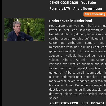
25-05-2025 21:29
YouTube
Formule1.TV
Alle afleveringen
Undercover in Nederland
Het eerste deel van een heftig en aa
tweeluik over een levensgevaarlijke
Nederland. Het afgelopen jaar is een m
van het programma diep geïnfiltreerd in
sekte. De verborgen camera legt
misstanden vast. Het is duidelijk dat le
gehersenspoeld, hun familie en vriende
zeggen en volledig het pad van de se
volgen. Alberto spreekt oud-sektel
vertellen over wat er allemaal mis is 
sekte, waardoor afgrijselijk psychisch 
aangericht. Alberto en zijn team deden i
al eens onderzoek naar een sekte. Toe
medewerker zeven maanden undercover
Miracle of Love. De undercoveroperat
destijds voor een landelijk onderzoek na
dat weer leidde tot een speciaal meld
sektes.
25-05-2025 21:28
SBS
Onrecht.