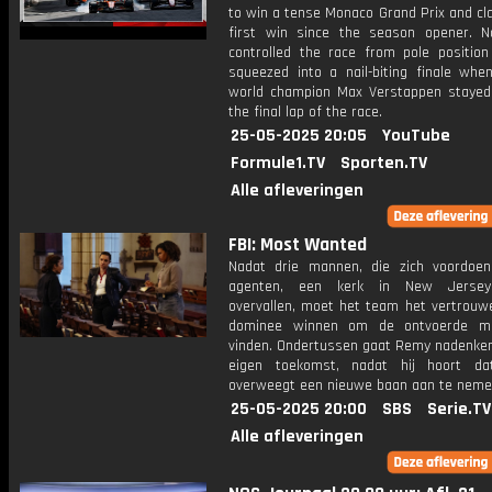
to win a tense Monaco Grand Prix and cla
first win since the season opener. N
controlled the race from pole positio
squeezed into a nail-biting finale when
world champion Max Verstappen stayed 
the final lap of the race.
25-05-2025 20:05
YouTube
Formule1.TV
Sporten.TV
Alle afleveringen
FBI: Most Wanted
Nadat drie mannen, die zich voordoen
agenten, een kerk in New Jerse
overvallen, moet het team het vertrouw
dominee winnen om de ontvoerde m
vinden. Ondertussen gaat Remy nadenken 
eigen toekomst, nadat hij hoort da
overweegt een nieuwe baan aan te neme
25-05-2025 20:00
SBS
Serie.TV
Alle afleveringen