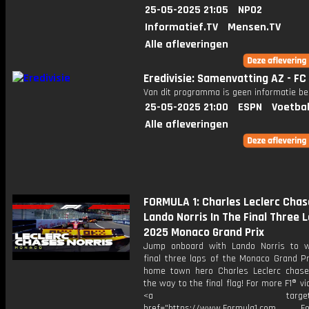
25-05-2025 21:05
NPO2
Informatief.TV
Mensen.TV
Alle afleveringen
Eredivisie: Samenvatting AZ - F
Van dit programma is geen informatie be
25-05-2025 21:00
ESPN
Voetbal
Alle afleveringen
FORMULA 1: Charles Leclerc Chas
Lando Norris In The Final Three La
2025 Monaco Grand Prix
Jump onboard with Lando Norris to 
final three laps of the Monaco Grand Pr
home town hero Charles Leclerc chase
the way to the final flag! For more F1® vid
<a target="_bl
href="https://www.Formula1.com Fol