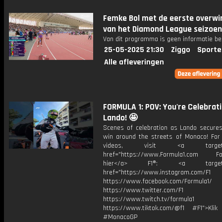
Femke Bol met de eerste overwi
van het Diamond League seizoen
Van dit programma is geen informatie be
25-05-2025 21:30
Ziggo
Sporte
Alle afleveringen
FORMULA 1: POV: You're Celebrat
Lando! 🤩
Scenes of celebration as Lando secures 
win around the streets of Monaco! For
videos, visit <a target="_
href="https://www.Formula1.com Fol
hier</a> F1®: <a target="_
href="https://www.instagram.com/F1
https://www.facebook.com/Formula1/
https://www.twitter.com/F1
https://www.twitch.tv/formula1
https://www.tiktok.com/@f1 #F1">Klik
#MonacoGP