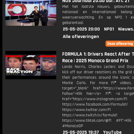
NOS Journaal 20.00 uur: Afl. 21
Met het laatste nieuws, gebeurteni
nationaal en internationaal bela
weersverwachting. En op NPO 1 e
gebarentaal.
25-05-2025 20:00
NPO1
Nieuws
Alle afleveringen
FORMULA 1: Drivers React After 
Race | 2025 Monaco Grand Prix
Lando Norris, Charles Leclerc and Osca
kick off our driver reactions as the grid 
their performances around the iconic s
Monte Carlo. For more F1® videos, 
target="_blank" href="https://www.For
Follow">Klik hier</a> F1®: <a target
href="https://www.instagram.com/F1
https://www.facebook.com/Formula1/
https://www.twitter.com/F1
https://www.twitch.tv/formula1
https://www.tiktok.com/@f1 #F1">Klik
#MonacoGP
25-05-2025 19:37
YouTube