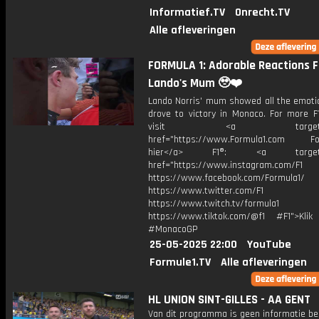
Informatief.TV
Onrecht.TV
Alle afleveringen
FORMULA 1: Adorable Reactions 
Lando's Mum 🥹❤️
Lando Norris' mum showed all the emoti
drove to victory in Monaco. For more F1
visit <a target="_b
href="https://www.Formula1.com Fol
hier</a> F1®: <a target="_
href="https://www.instagram.com/F1
https://www.facebook.com/Formula1/
https://www.twitter.com/F1
https://www.twitch.tv/formula1
https://www.tiktok.com/@f1 #F1">Klik
#MonacoGP
25-05-2025 22:00
YouTube
Formule1.TV
Alle afleveringen
HL UNION SINT-GILLES - AA GENT
Van dit programma is geen informatie be