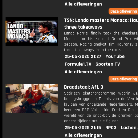
Alle afleveringen
TSN: Lando masters Monaco: Hau
three takeaways
Lando Norris finally took the checkere
Monaco for his second Grand Prix w
season. Racing analyst Tim Hauraney s
three takeaways from the race.
25-05-2025 21:27
YouTube
Formule1.TV
Sporten.TV
Alle afleveringen
Draadstaal: Afl. 3
Satirisch sketchprogramma waarin J
Koningsbrugge en Dennis van de Ven i
kruipen van onbekende Nederlanders. M
keer een B&B Vol Liefde, Fred en Ria, d
wereld van de snackbar, de dronken p
andere tijdloos actuele figuren.
25-05-2025 21:15
NPO3
Lachen.
Alle afleveringen