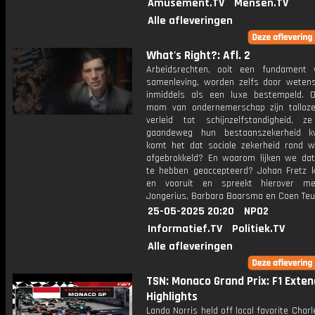
Amusement.TV
Mensen.TV
Alle afleveringen
What's Right?: Afl. 2
Arbeidsrechten, ooit een fundament
samenleving, worden zelfs door weten
inmiddels als een luxe bestempeld. 
mom van ondernemerschap zijn tallo
verleid tot schijnzelfstandigheid, z
gaandeweg hun bestaanszekerheid kw
komt het dat sociale zekerheid rond w
afgebrokkeld? En waarom lijken we da
te hebben geaccepteerd? Johan Fretz ki
en vooruit en spreekt hierover m
Jongerius, Barbara Baarsma en Coen Teul
25-05-2025 20:20
NPO2
Informatief.TV
Politiek.TV
Alle afleveringen
TSN: Monaco Grand Prix: F1 Exte
Highlights
Lando Norris held off local favorite Charl