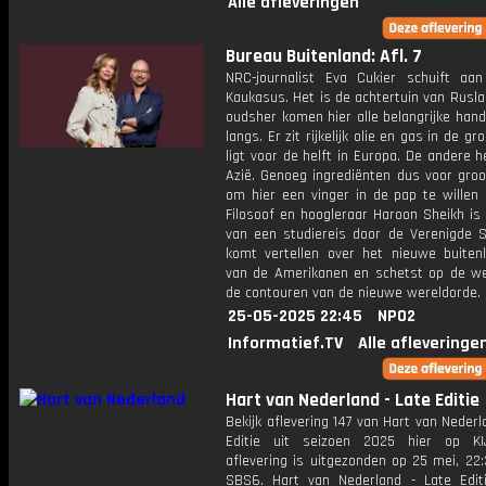
Alle afleveringen
Bureau Buitenland: Afl. 7
NRC-journalist Eva Cukier schuift aa
Kaukasus. Het is de achtertuin van Rusl
oudsher komen hier alle belangrijke han
langs. Er zit rijkelijk olie en gas in de g
ligt voor de helft in Europa. De andere hel
Azië. Genoeg ingrediënten dus voor gro
om hier een vinger in de pap te willen 
Filosoof en hoogleraar Haroon Sheikh is
van een studiereis door de Verenigde St
komt vertellen over het nieuwe buitenl
van de Amerikanen en schetst op de we
de contouren van de nieuwe wereldorde.
25-05-2025 22:45
NPO2
Informatief.TV
Alle afleveringe
Hart van Nederland - Late Editie
Bekijk aflevering 147 van Hart van Nederl
Editie uit seizoen 2025 hier op KI
aflevering is uitgezonden op 25 mei, 22:
SBS6. Hart van Nederland - Late Edit