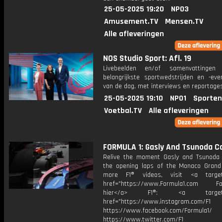
25-05-2025 19:20
NPO3
Amusement.TV
Mensen.TV
Alle afleveringen
NOS Studio Sport: Afl. 19
Livebeelden en/of samenvattinge
belangrijkste sportwedstrijden en -ev
van de dag, met interviews en reportages
25-05-2025 19:10
NPO1
Sporten
Voetbal.TV
Alle afleveringen
FORMULA 1: Gasly And Tsunoda Co
Relive the moment Gasly and Tsunoda c
the opening laps of the Monaco Grand 
more F1® videos, visit <a target=
href="https://www.Formula1.com Fol
hier</a> F1®: <a target="_
href="https://www.instagram.com/F1
https://www.facebook.com/Formula1/
https://www.twitter.com/F1