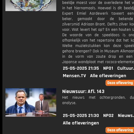
beeldje moest voor de overledene het 
in het hiernamaals. Hoeveel is dit beel
Expert Emiel Aardewerk taxeert een
beker, gemaakt door de bekende
zilversmid Adriaan Brant. Delfts zilver k
voor. Wat levert het op? En een houten 
De waarde van de speeldoos is on
afhankelijk van het repertoire dat het k
Welke muziekstukken kan deze speel
gehore brengen? Ook in Museum Alkmaar:
in de vorm van zoute drop en een 
Japanse wandplaat met rococo-elemente
25-05-2025 21:35
NPO1
Cultuur
Mensen.TV
Alle afleveringen
Nieuwsuur: Afl. 143
Het nieuws met achtergronden, du
analyse.
25-05-2025 21:30
NPO2
Nieuws
Alle afleveringen