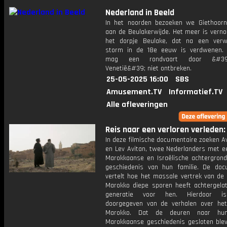
Nederland in Beeld
In het noorden bezoeken we Giethoorn
aan de Beulakerwijde. Het meer is vern
het dorpje Beulake, dat na een ver
storm in de 18e eeuw is verdwenen. 
mag een rondvaart door &#39;H
Venetië&#39; niet ontbreken.
25-05-2025 16:00
SBS
Amusement.TV
Informatief.TV
Alle afleveringen
Reis naar een verloren verleden: 
In deze filmische documentaire zoeken Av
en Lev Avitan, twee Nederlanders met e
Marokkaanse en Israëlische achtergrond
geschiedenis van hun familie. De doc
vertelt hoe het massale vertrek van de 
Marokko diepe sporen heeft achtergelat
generatie voor hen. Hierdoor i
doorgegeven van de verhalen over het
Marokko. Dat de deuren naar hu
Marokkaanse geschiedenis gesloten blev