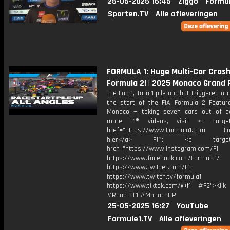
25-05-2025 16:45
Ziggo
Formul
Sporten.TV
Alle afleveringen
FORMULA 1: Huge Multi-Car Crash
Formula 2! | 2025 Monaco Grand 
The Lap 1, Turn 1 pile-up that triggered a 
the start of the FIA Formula 2 Featur
Monaco — taking seven cars out of ac
more F1® videos, visit <a target=
href="https://www.Formula1.com Fol
hier</a> F1®: <a target="_
href="https://www.instagram.com/F1
https://www.facebook.com/Formula1/
https://www.twitter.com/F1
https://www.twitch.tv/formula1
https://www.tiktok.com/@f1 #F2">Klik
#RoadToF1 #MonacoGP
25-05-2025 16:27
YouTube
Formule1.TV
Alle afleveringen