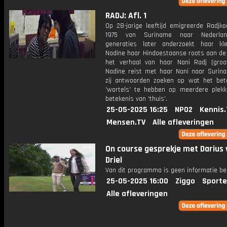
RADJ: Afl. 1
Op 28-jarige leeftijd emigreerde Radjko
1975 van Suriname naar Nederla
generaties later onderzoekt haar kle
Nadine haar Hindoestaanse roots aan de
het verhaal van haar Nani Radj (groo
Nadine reist met haar Nani naar Surin
zij antwoorden zoeken op wat het be
'wortels' te hebben op meerdere plek
betekenis van 'thuis'.
25-05-2025 16:25
NPO2
Kennis.
Mensen.TV
Alle afleveringen
On course gesprekje met Darius 
Driel
Van dit programma is geen informatie be
25-05-2025 16:00
Ziggo
Sporte
Alle afleveringen