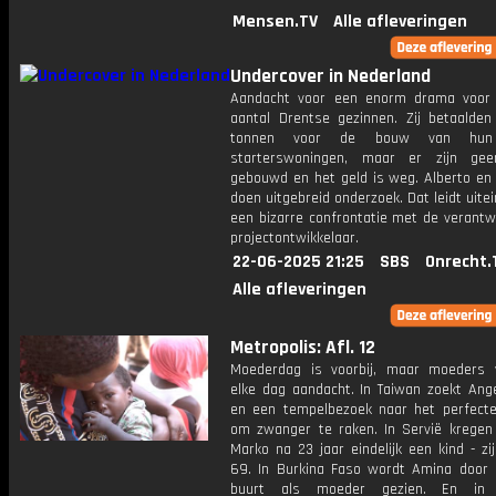
Mensen.TV
Alle afleveringen
Undercover in Nederland
Aandacht voor een enorm drama voor 
aantal Drentse gezinnen. Zij betaalden 
tonnen voor de bouw van hun
starterswoningen, maar er zijn gee
gebouwd en het geld is weg. Alberto en 
doen uitgebreid onderzoek. Dat leidt uitein
een bizarre confrontatie met de verantw
projectontwikkelaar.
22-06-2025 21:25
SBS
Onrecht.
Alle afleveringen
Metropolis: Afl. 12
Moederdag is voorbij, maar moeders 
elke dag aandacht. In Taiwan zoekt Ange
en een tempelbezoek naar het perfec
om zwanger te raken. In Servië kregen
Marko na 23 jaar eindelijk een kind - zij 
69. In Burkina Faso wordt Amina door 
buurt als moeder gezien. En in