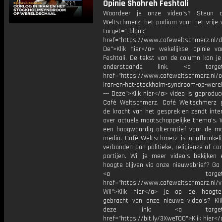
Opinie Shohreh Feshtali
Waardeer je onze video's? Steun 
Weltschmerz, het podium voor het vrije 
target="_blank"
href="https://www.cafeweltschmerz.nl/
De">Klik hier</a> wekelijkse opinie v
Feshtali. De tekst van de column kan je
onderstaande link. <a target="
href="https://www.cafeweltschmerz.nl/oo
iran-en-het-stockholm-syndroom-op-were
--- Deze">Klik hier</a> video is geprodu
Café Weltschmerz. Café Weltschmerz g
de kracht van het gesprek en zendt inte
over actuele maatschappelijke thema's. 
een hoogwaardig alternatief voor de m
media. Café Weltschmerz is onafhankelij
verbonden aan politieke, religieuze of c
partijen. Wil je meer video's bekijken
hoogte blijven via onze nieuwsbrief? Ga
<a target="_bl
href="https://www.cafeweltschmerz.nl/v
Wil">Klik hier</a> je op de hoogt
gebracht van onze nieuwe video's? Kl
deze link: <a target="_
href="https://bit.ly/3XweTO0">Klik hier</