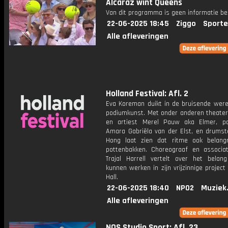
Alcaraz wint Queens
Van dit programma is geen informatie be
22-06-2025 18:45
Ziggo
Sporte
Alle afleveringen
Holland Festival: Afl. 2
Eva Koreman duikt in de bruisende were
podiumkunst. Met onder anderen theate
en artiest Merel Pauw aka Elmer, p
Amara Gabriëla van der Elst, en drumst
Hong laat zien dat ritme ook belangri
pottenbakken. Choreograaf en associat
Trajal Harrell vertelt over het belang
kunnen werken in zijn vrijzinnige projec
Hall.
22-06-2025 18:40
NPO2
Muziek
Alle afleveringen
NOS Studio Sport: Afl. 23