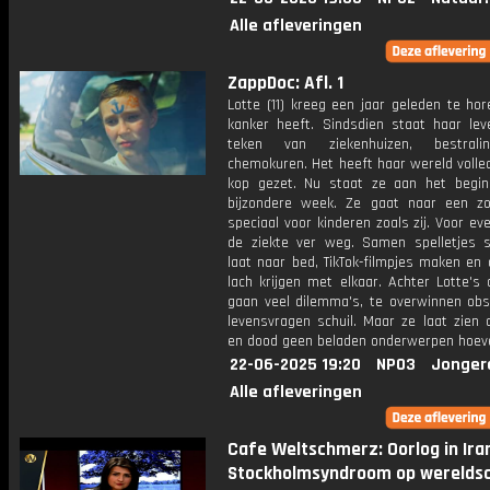
Alle afleveringen
ZappDoc: Afl. 1
Lotte (11) kreeg een jaar geleden te ho
kanker heeft. Sindsdien staat haar lev
teken van ziekenhuizen, bestral
chemokuren. Het heeft haar wereld volled
kop gezet. Nu staat ze aan het begi
bijzondere week. Ze gaat naar een 
speciaal voor kinderen zoals zij. Voor even
de ziekte ver weg. Samen spelletjes s
laat naar bed, TikTok-filmpjes maken en
lach krijgen met elkaar. Achter Lotte's
gaan veel dilemma's, te overwinnen obs
levensvragen schuil. Maar ze laat zien 
en dood geen beladen onderwerpen hoeven
22-06-2025 19:20
NPO3
Jonger
Alle afleveringen
Cafe Weltschmerz: Oorlog in Ira
Stockholmsyndroom op wereldsch