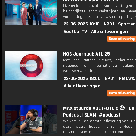
Livebeelden en/of samenvattinge
belangrijkste sportwedstrijden en -ev
van de dag, met interviews en reportages
22-06-2025 18:10
NPO1
Sporten
Voetbal.TV
Alle afleveringen
NOS Journaal: Afl. 25
Met het laatste nieuws, gebeurteni
nationaal en internationaal bela
weersverwachting.
22-06-2025 18:00
NPO1
Nieuws.
Alle afleveringen
MAX stuurde VOETFOTO's 🤑 - De
Podcast | SLAM! #podcast
Welkom bij de eerste aflevering van 'De
deze week hebben onze juryleden
Hosmar, Max Bolhuis, Senna van Plate