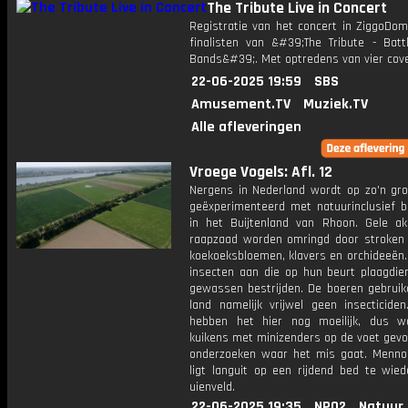
The Tribute Live in Concert
Registratie van het concert in ZiggoDo
finalisten van &#39;The Tribute - Batt
Bands&#39;. Met optredens van vier cov
22-06-2025 19:59
SBS
Amusement.TV
Muziek.TV
Alle afleveringen
Vroege Vogels: Afl. 12
Nergens in Nederland wordt op zo'n gro
geëxperimenteerd met natuurinclusief b
in het Buijtenland van Rhoon. Gele a
raapzaad worden omringd door stroken
koekoeksbloemen, klavers en orchideeën.
insecten aan die op hun beurt plaagdie
gewassen bestrijden. De boeren gebruik
land namelijk vrijwel geen insecticiden
hebben het hier nog moeilijk, dus 
kuikens met minizenders op de voet gevo
onderzoeken waar het mis gaat. Menno
ligt languit op een rijdend bed te wied
uienveld.
22-06-2025 19:35
NPO2
Natuur