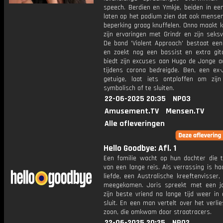
speech. Berdien en Ymkje, beiden in een
laten op het podium zien dat ook mense
beperking graag knuffelen. Onno maakt k
zijn ervaringen met Grindr en zijn seksv
De band 'Violent Approach' bestaat een 
en zoekt nog een bassist en extra gita
biedt zijn excuses aan Hugo de Jonge aa
tijdens corona bedreigde. Ben, een ex-
getuige, laat iets ontploffen om zijn
symbolisch af te sluiten.
22-06-2025 20:35
NPO3
Amusement.TV
Mensen.TV
Alle afleveringen
Hello Goodbye: Afl. 1
Een familie wacht op hun dochter die 
van een lange reis. Als verrassing is h
liefde, een Australische kreeftenvisser
meegekomen. Joris spreekt met een j
zijn beste vriend na lange tijd weer in
sluit. En een man vertelt over het verlie
zoon, die omkwam door straatracers.
22-06-2025 20:25
NPO2