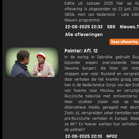
Editie uit seizoen 2025 hier op KI
aflevering is uitgezonden op 22 juni, 22:
SBS6. Hart van Nederland - Late Edit
Nieuws programma
22-06-2025 22:32
SBS
Nieuws.
Alle afleveringen
Pointer: Afl. 12
In de oorlog in Oekraïne gebruikt Ru
bijzonder wapen: overstekende Nede
Gewone burgers die klaar zijn met
stappen over naar Rusland en versprei
daar verhalen die het Kremlin graag zie
hen is de Nederlandse Sonja van den End
van Twente naar Moskou en verschij
Russische televisie met antiwesterse 
Haar stukken staan ook op Nede
alternatieve media, geregeld met desin
Zoals zij, verspreiden zeker tientallen we
pro-Russische verhalen in Europa. Wa
ze dit? En hoever werken hun verhalen a
de politiek?
22-06-2025 22:10
NPO2