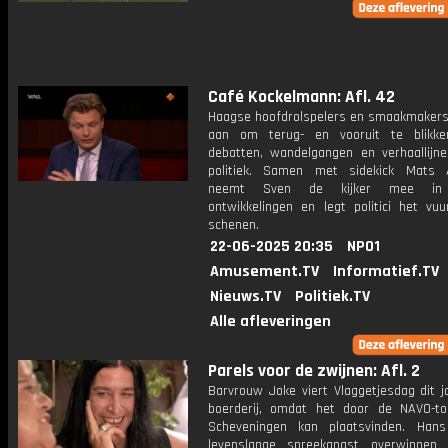
Café Kockelmann: Afl. 42
Haagse hoofdrolspelers en smaakmakers
aan om terug- en vooruit te blikk
debatten, wandelgangen en verhaallijn
politiek. Samen met sidekick Mats 
neemt Sven de kijker mee in
ontwikkelingen en legt politici het vu
schenen.
22-06-2025 20:35
NPO1
Amusement.TV
Informatief.TV
Nieuws.TV
Politiek.TV
Alle afleveringen
Parels voor de zwijnen: Afl. 2
Barvrouw Joke viert Vlaggetjesdag dit j
boerderij, omdat het door de NAVO-to
Scheveningen kan plaatsvinden. Hans
levenslange spreekangst overwinnen