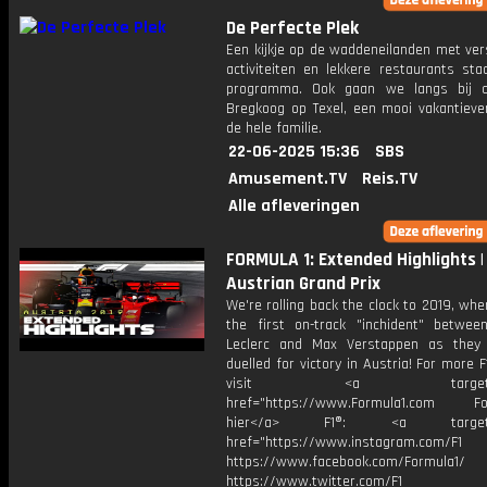
De Perfecte Plek
Een kijkje op de waddeneilanden met ver
activiteiten en lekkere restaurants sta
programma. Ook gaan we langs bij c
Bregkoog op Texel, een mooi vakantiever
de hele familie.
22-06-2025 15:36
SBS
Amusement.TV
Reis.TV
Alle afleveringen
FORMULA 1: Extended Highlights |
Austrian Grand Prix
We're rolling back the clock to 2019, w
the first on-track "inchident" betwee
Leclerc and Max Verstappen as they br
duelled for victory in Austria! For more F
visit <a target="_b
href="https://www.Formula1.com Fol
hier</a> F1®: <a target="_
href="https://www.instagram.com/F1
https://www.facebook.com/Formula1/
https://www.twitter.com/F1