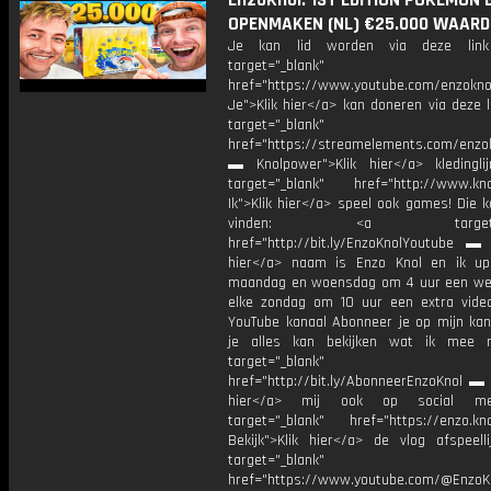
EnzoKnol: 1ST EDITION POKEMON 
OPENMAKEN (NL) €25.000 WAARD
Je kan lid worden via deze lin
target="_blank"
href="https://www.youtube.com/enzoknol
Je">Klik hier</a> kan doneren via deze 
target="_blank"
href="https://streamelements.com/enzok
▬ Knolpower">Klik hier</a> kleding
target="_blank" href="http://www.kno
Ik">Klik hier</a> speel ook games! Die k
vinden: <a target="_b
href="http://bit.ly/EnzoKnolYoutube ▬ M
hier</a> naam is Enzo Knol en ik up
maandag en woensdag om 4 uur een we
elke zondag om 10 uur een extra vide
YouTube kanaal Abonneer je op mijn kan
je alles kan bekijken wat ik mee 
target="_blank"
href="http://bit.ly/AbonneerEnzoKnol ▬ 
hier</a> mij ook op social me
target="_blank" href="https://enzo.kno
Bekijk">Klik hier</a> de vlog afspeelli
target="_blank"
href="https://www.youtube.com/@EnzoKn