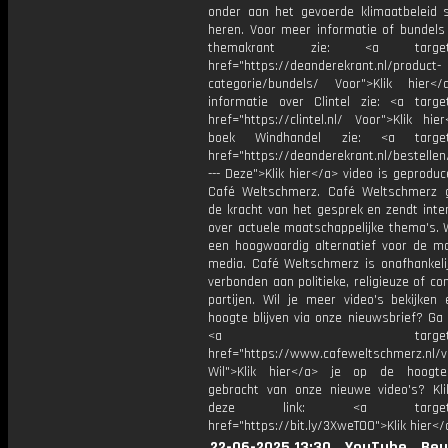
onder aan het gevoerde klimaatbeleid s
heren. Voor meer informatie of bundels
themakrant zie: <a target="
href="https://deanderekrant.nl/product-
categorie/bundels/ Voor">Klik hier
informatie over Clintel zie: <a target
href="https://clintel.nl/ Voor">Klik hi
boek Windhandel zie: <a target=
href="https://deanderekrant.nl/bestelle
--- Deze">Klik hier</a> video is geprodu
Café Weltschmerz. Café Weltschmerz g
de kracht van het gesprek en zendt inte
over actuele maatschappelijke thema's. 
een hoogwaardig alternatief voor de m
media. Café Weltschmerz is onafhankelij
verbonden aan politieke, religieuze of c
partijen. Wil je meer video's bekijken
hoogte blijven via onze nieuwsbrief? Ga
<a target="_bl
href="https://www.cafeweltschmerz.nl/v
Wil">Klik hier</a> je op de hoogt
gebracht van onze nieuwe video's? Kl
deze link: <a target="_
href="https://bit.ly/3XweTO0">Klik hier</
22-06-2025 13:30
YouTube
Beu