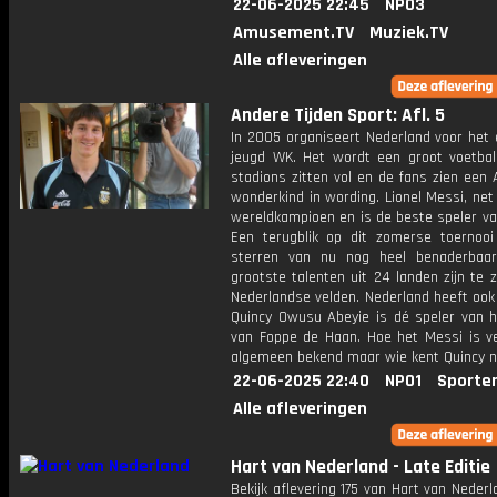
22-06-2025 22:45
NPO3
Amusement.TV
Muziek.TV
Alle afleveringen
Andere Tijden Sport: Afl. 5
In 2005 organiseert Nederland voor het 
jeugd WK. Het wordt een groot voetbal
stadions zitten vol en de fans zien een 
wonderkind in wording. Lionel Messi, net
wereldkampioen en is de beste speler va
Een terugblik op dit zomerse toernoo
sterren van nu nog heel benaderbaar
grootste talenten uit 24 landen zijn te 
Nederlandse velden. Nederland heeft ook
Quincy Owusu Abeyie is dé speler van h
van Foppe de Haan. Hoe het Messi is ve
algemeen bekend maar wie kent Quincy 
22-06-2025 22:40
NPO1
Sporte
Alle afleveringen
Hart van Nederland - Late Editie
Bekijk aflevering 175 van Hart van Nederl