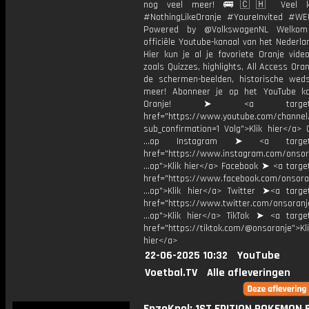
nog veel meer! 🚌🇨🇭 Veel kijk
#NothingLikeOranje #YoureInvited #W
Powered by @VolkswagenNL Welko
officiële Youtube-kanaal van het Nederlan
Hier kun je al je favoriete Oranje vide
zoals Quizzes, highlights, All Access Oran
de schermen-beelden, historische weds
meer! Abonneer je op het YouTube k
Oranje! ➤ <a target="_
href="https://www.youtube.com/chann
sub_confirmation=1 Volg">Klik hier</a> 
...op Instagram ➤ <a target="
href="https://www.instagram.com/onsor
...op">Klik hier</a> Facebook ➤ <a targe
href="https://www.facebook.com/onsora
...op">Klik hier</a> Twitter ➤<a target
href="https://www.twitter.com/onsoranj
...op">Klik hier</a> TikTok ➤ <a target
href="https://tiktok.com/@onsoranje">Kli
hier</a>
22-06-2025 10:32
YouTube
Voetbal.TV
Alle afleveringen