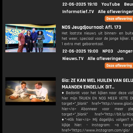
22-06-2025 19:10
YouTube
Beu
Informatief.TV
Alle afleveringe
NOS Jeugdjournaal: Afl. 173
Het laatste nieuws uit binnen- en buit
het weer, speciaal voor de jonge kijker.
1 extra met gebarentaal.
22-06-2025 19:00
NPO3
Jonger
Nieuws.TV
Alle afleveringen
Gio: ZE KAN WEL HUILEN VAN GELU
MAANDEN EINDELIJK DIT..
♦ Bedankt voor het kijken naar deze vid
hier mijn TRUIEN EN NOG MEER VETTE D
target="_blank" href="http://www.gioxl.
hier</a> Abonneer voor meer ple
target="_blank" href="http://bit.ly/Ab
♦">Klik hier</a> Mij dagelijks volgen?
kijkje hier: - Instagram: <a target
href="https://www.instagram.com/gio/