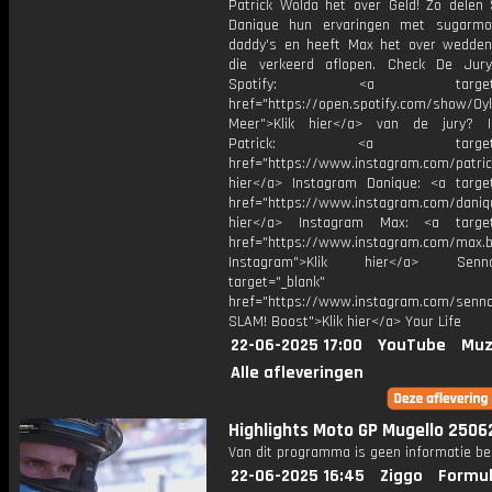
Patrick Wolda het over Geld! Zo delen
Danique hun ervaringen met sugarm
daddy's en heeft Max het over wedde
die verkeerd aflopen. Check De Jur
Spotify: <a target="_
href="https://open.spotify.com/show/0
Meer">Klik hier</a> van de jury? I
Patrick: <a target="_
href="https://www.instagram.com/patric
hier</a> Instagram Danique: <a target
href="https://www.instagram.com/daniq
hier</a> Instagram Max: <a target=
href="https://www.instagram.com/max.b
Instagram">Klik hier</a> Se
target="_blank"
href="https://www.instagram.com/senna
SLAM! Boost">Klik hier</a> Your Life
22-06-2025 17:00
YouTube
Muz
Alle afleveringen
Highlights Moto GP Mugello 2506
Van dit programma is geen informatie be
22-06-2025 16:45
Ziggo
Formul