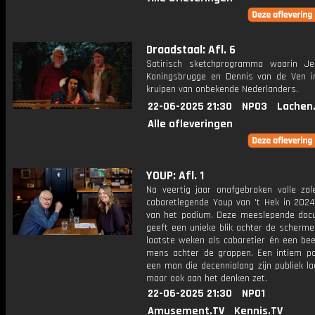
Draadstaal: Afl. 6
Satirisch sketchprogramma waarin J
Koningsbrugge en Dennis van de Ven i
kruipen van onbekende Nederlanders.
22-06-2025 21:30
NPO3
Lachen
Alle afleveringen
YOUP: Afl. 1
Na veertig jaar onafgebroken volle za
cabaretlegende Youp van 't Hek in 2024
van het podium. Deze meeslepende doc
geeft een unieke blik achter de scherme
laatste weken als cabaretier én een bee
mens achter de grappen. Een intiem po
een man die decennialang zijn publiek la
maar ook aan het denken zet.
22-06-2025 21:30
NPO1
Amusement.TV
Kennis.TV