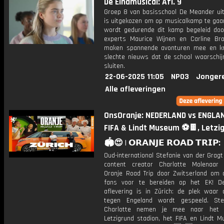
De Eindmusical: Afl. 9
Groep 8 van basisschool De Meander uit
is uitgekozen om op musicalkamp te gaan
wordt gedurende dit kamp begeleid doo
experts Maurice Wijnen en Carline Br
maken spannende avonturen mee en kr
slechte nieuws dat de school waarschijn
sluiten.
22-06-2025 11:05
NPO3
Jonger
Alle afleveringen
OnsOranje: NEDERLAND vs ENGLAND 🏴󠁧󠁢󠁥
FIFA & Lindt Museum ⚽🍫, Letzi
🏟️😍 | 𝗢𝗥𝗔𝗡𝗝𝗘 𝗥𝗢𝗔𝗗 𝗧𝗥𝗜𝗣:
Oud-international Stefanie van der Gragt
content creator Charlotte Molenaar
Oranje Road Trip door Zwitserland om 
fans voor te bereiden op het EK! D
aflevering is in Zürich: de plek waar 
tegen Engeland wordt gespeeld. Ste
Charlotte nemen je mee naar het p
Letzigrund stadion, het FIFA en Lindt 