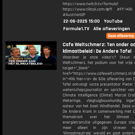
https://www.twitch.tv/formula1
https://www.tiktok.com/@f1 #F1">Klik
#AustrianGP
22-06-2025 15:00
YouTube
Formule1.TV
Alle afleveringen
Cafe Weltschmerz: Ten onder aa
klimaatbeleid | De Andere Tafel
Waardeer je onze video's? Steun 
Weltschmerz, het podium voor het vrije 
target="_blank"
href="https://www.cafeweltschmerz.nl/
In">Klik hier</a> de 60e aflevering van
Tafel ontvangt vaste presentator Pieter
wetenschapsjournalist en oprichter van 
Climate Intelligence (Clintel) Marcel Cr
Weteringe, vliegtuigbouwkundig ing
auteur van het boek Windhandel. Deze w
De Andere Krant in samenwerking met Cl
themakrant over het klimaa
energietransitie uitgegeven. Europa sta
meer alleen in zijn streven n
‘klimaatneutrale’ wereld en gaat ondert