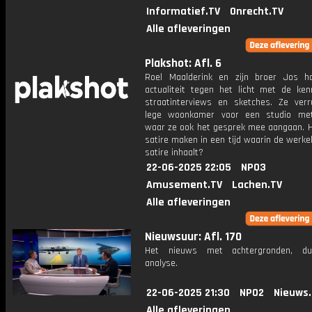
Informatief.TV
Onrecht.TV
Alle afleveringen
Plakshot: Afl. 6
Roel Maalderink en zijn broer Jos 
actualiteit tegen het licht met de ke
straatinterviews en sketches. Ze verr
lege woonkamer voor een studio met
waar ze ook het gesprek mee aangaan. Ho
satire maken in een tijd waarin de werkel
satire inhaalt?
22-06-2025 22:05
NPO3
Amusement.TV
Lachen.TV
Alle afleveringen
Nieuwsuur: Afl. 170
Het nieuws met achtergronden, du
analyse.
22-06-2025 21:30
NPO2
Nieuws
Alle afleveringen