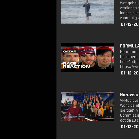
Wat gebeur
verdienen a
langer all
voormalig 
01-12-20
FORMULA 
Hear from t
for others
href="http
https://ww
01-12-20
Nieuwsuu
VN-top ove
Want de ol
sieraad? V
Commissie
dat de EU 
01-12-20