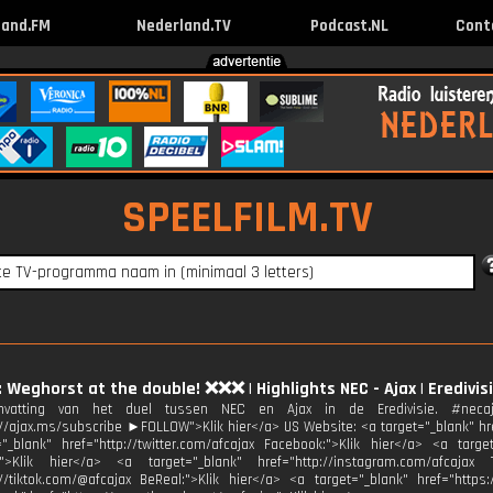
land.FM
Nederland.TV
Podcast.NL
Cont
SPEELFILM.TV
: Weghorst at the double! ❌❌❌ | Highlights NEC - Ajax | Eredivis
vatting van het duel tussen NEC en Ajax in de Eredivisie. #neca
://ajax.ms/subscribe ►FOLLOW">Klik hier</a> US Website: <a target="_blank" href
"_blank" href="http://twitter.com/afcajax Facebook:">Klik hier</a> <a target
:">Klik hier</a> <a target="_blank" href="http://instagram.com/afcajax 
://tiktok.com/@afcajax BeReal:">Klik hier</a> <a target="_blank" href="https: