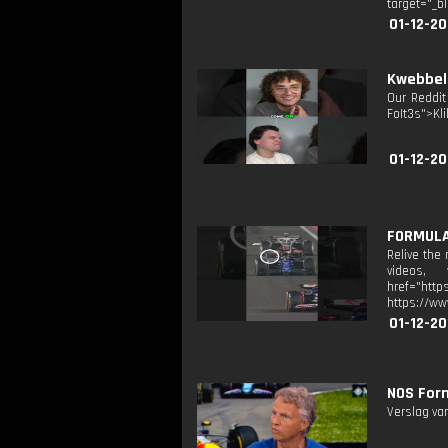
target="_b
01-12-2
Kwebbel
Our Reddit
FoIt3s">Kli
01-12-2
FORMULA
Relive the
videos, 
href="http
https://ww
01-12-2
NOS Form
Verslag van