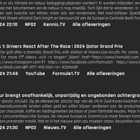
t er als klimaat en natuur beleggingsobjecten worden? Er worden miljarden verd
an het beschermen van de natuur is nog moeilijk. Toch lijkt dat te veranderen. In 
een een kwestie van ethiek, maar ook van rendement. Met koolstofboer Sjoer
Wall Street-whizzkid Zack Knight en bestuurslid van de Europese Centrale Bank Fra
24 22:10
NPO2
Kennis.TV
Alle afleveringen
1: Drivers React After The Race | 2024 Qatar Grand Prix
he grid after a dramatic Grand Prix, with elation at impressive results for some,
. For more F1® videos, visit <a target="_blank" href="https://www.Formula1.com 
s://www.instagram.com/F1 https://www.facebook.com/Formula1/ https://www.tw
w.tiktok.com/@f1 #F1">Klik hier</a> #QatarGP
24 21:46
YouTube
Formule1.TV
Alle afleveringen
r brengt onafhankelijk, onpartijdig en ongebonden achtergron
r plastic mislukt. Op de allereerste 'plastic-top' van de VN in Zuid-Korea kwamen
ieproducerende landen willen geld en willen blijven verdienen aan de producti
oor chocolade, koffie en kledingmerken bestaan al jaren fairtrade keuzes. Maar h
: concurrentiepositie Europa. De nieuwe Europese Commissie moet binnen ho
concurrerender maakt. Wat er in het nieuwe plan zou moeten staan, bespreken we 
24 21:30
NPO2
Nieuws.TV
Alle afleveringen