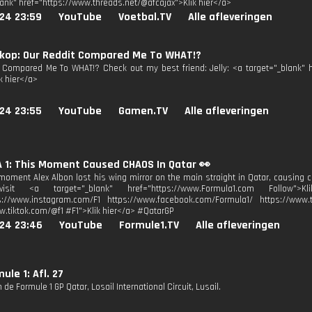
lank" href="https://www.threads.net/@afcajax">Klik hier</a>
024 23:59
YouTube
Voetbal.TV
Alle afleveringen
kop: Our Reddit Compared Me To WHAT!?
 Compared Me To WHAT!? Check out my best friend: Jelly: <a target="_blank" 
k hier</a>
024 23:55
YouTube
Gamen.TV
Alle afleveringen
 1: This Moment Caused CHAOS In Qatar 👀
 moment Alex Albon lost his wing mirror on the main straight in Qatar, causing
visit <a target="_blank" href="https://www.Formula1.com Follow">
s://www.instagram.com/F1 https://www.facebook.com/Formula1/ https://www.tw
w.tiktok.com/@f1 #F1">Klik hier</a> #QatarGP
024 23:46
YouTube
Formule1.TV
Alle afleveringen
ule 1: Afl. 27
 de Formule 1 GP Qatar, Losail International Circuit, Lusail.