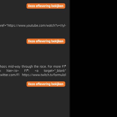
href="https://www.youtube.com/watch?v=VIyl-
 chaos mid-way through the race. For more F1®
Klik hier</a> F1®: <a target="_blank"
itter.com/F1 https://www.twitch.tv/formula1