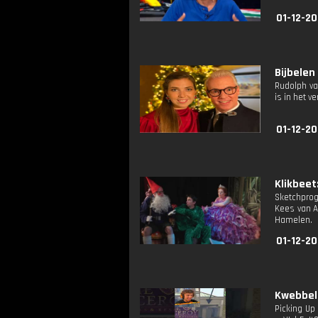
01-12-20
Bijbelen
Rudolph va
is in het v
01-12-2
Klikbeet:
Sketchprog
Kees van A
Hamelen.
01-12-20
Kwebbelk
Picking Up