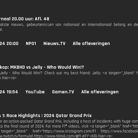
naal 20.00 uur: Afl. 48
aatste nieuws, gebeurtenissen van nationaal en internationaal belang en d
l.
024 20:00
NPO1
Nieuws.TV
Alle afleveringen
op: MKBHD vs Jelly - Who Would Win!?
elly - Who Would Win!? Check out my best friend: Jelly: <a target="_blank" 
k hier</a>
24 19:54
YouTube
Gamen.TV
Alle afleveringen
1: Race Highlights | 2024 Qatar Grand Prix
n an action-packed Qatar Grand Prix, including a host of incidents with huge ram
to the final round of 2024. For more F1® videos, visit <a target="_blank" href="
arget="_blank" href="https://www.instagram.com/F1 https://www.facebook.
w.twitch.tv/formula1 https://www.tiktok.com/@f1 #F1">Klik hier</a>