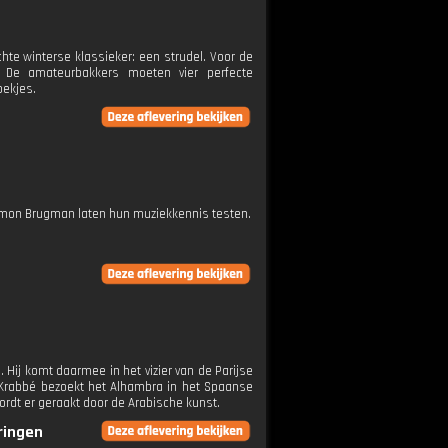
hte winterse klassieker: een strudel. Voor de
 De amateurbakkers moeten vier perfecte
oekjes.
Ramon Brugman laten hun muziekkennis testen.
 Hij komt daarmee in het vizier van de Parijse
en Krabbé bezoekt het Alhambra in het Spaanse
 wordt er geraakt door de Arabische kunst.
eringen