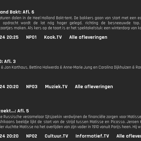
land Bakt: Afl. 6
turen dalen in de Heel Holland Bakt-tent. De bakkers gaan van start met een ec
e opdracht wordt de lat nóg hoger gelegd, richting de besneeuwde top.
aartjes maken. Als kers op de taart is er het spektakelstuk: een winterdorp van k
24 20:25
NPO1
Kook.TV
Alle afleveringen
: Afl. 3
 & Jon Karthaus, Bettina Holwerda & Anne-Marie Jung en Carolina Dijkhuizen & 
24 20:20
NPO3
Muziek.TV
Alle afleveringen
ekt...: Afl. 5
ke Russische verzamelaar Sjtsjoekin verdwijnen de financiële zorgen voor Matisse.
 Afrikaans beeldje lijkt de start van de strijd tussen Matisse en Picasso. Jero
er vluchtte Matisse na het overlijden van zijn vader in 1910 vanuit Parijs heen. Hij
24 20:20
NPO2
Cultuur.TV
Informatief.TV
Alle aflev