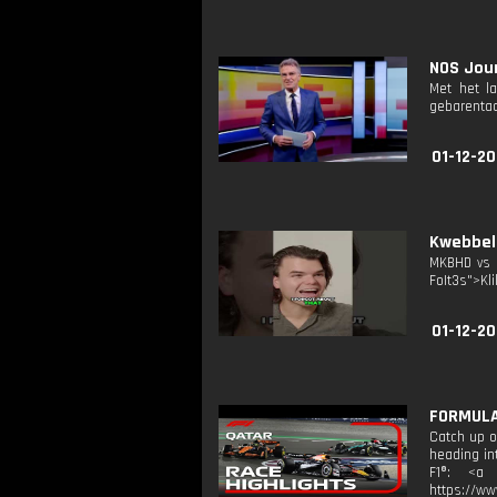
NOS Jour
Met het l
gebarentaa
01-12-2
Kwebbelk
MKBHD vs J
FoIt3s">Kli
01-12-20
FORMULA 
Catch up o
heading in
F1®: <a t
https://ww