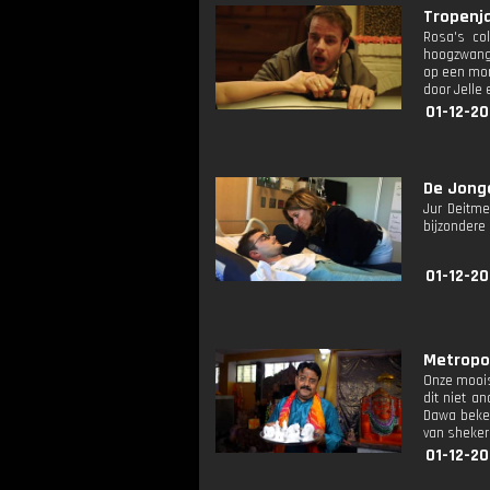
Tropenja
Rosa's co
hoogzwange
op een mom
door Jelle 
01-12-20
De Jonge
Jur Deitme
bijzondere
01-12-20
Metropoli
Onze moois
dit niet a
Dawa beken
van sheker
01-12-20