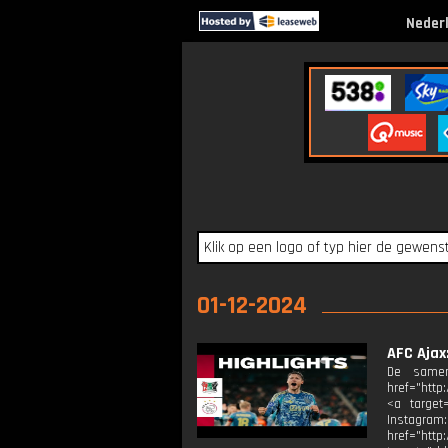
Neder
01-12-2024
AFC Ajax
De samen
href="http
<a target=
Instagram
href="http