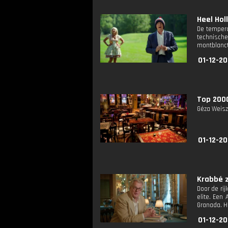
Heel Hol
De tempera
technisch
montblanct
01-12-20
Top 2000
Géza Weisz
01-12-20
Krabbé zo
Door de rij
elite. Een
Granada. Hi
01-12-20