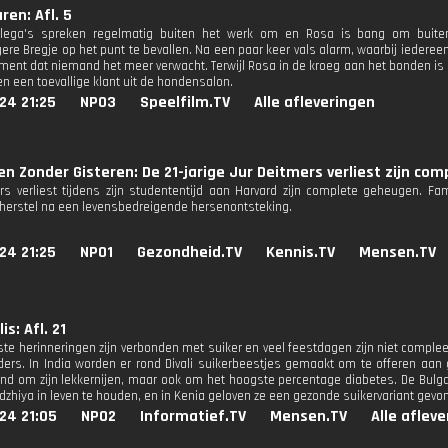
ren: Afl. 5
llega's spreken regelmatig buiten het werk om en Rosa is bang om buiten
re Bregje op het punt te bevallen. Na een paar keer vals alarm, waarbij iederee
ent dat niemand het meer verwacht. Terwijl Rosa in de kroeg aan het bonden is m
en een toevallige klant uit de hondensalon.
24 21:25
NPO3
Speelfilm.TV
Alle afleveringen
n Zonder Gisteren: De 21-jarige Jur Deitmers verliest zijn c
rs verliest tijdens zijn studententijd aan Harvard zijn complete geheugen. Fami
 herstel na een levensbedreigende hersenontsteking.
24 21:25
NPO1
Gezondheid.TV
Kennis.TV
Mensen.TV
s: Afl. 21
te herinneringen zijn verbonden met suiker en veel feestdagen zijn niet compleet
nders. In India worden er rond Divali suikerbeestjes gemaakt om te offeren aan 
d om zijn lekkernijen, maar ook om het hoogste percentage diabetes. De Bulga
dzhiya in leven te houden, en in Kenia geloven ze een gezonde suikervariant gev
24 21:05
NPO2
Informatief.TV
Mensen.TV
Alle aflev