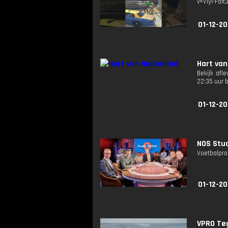
v=VIyl-FoIt
01-12-2
Hart van
Bekijk afl
22:35 uur 
01-12-20
NOS Stud
Voetbalpro
01-12-20
VPRO Teg