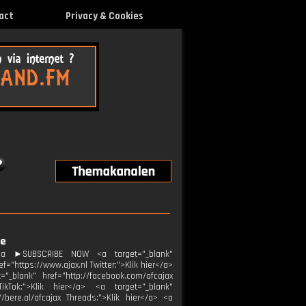
act
Privacy & Cookies
ie
ja ►SUBSCRIBE NOW <a target="_blank"
="https://www.ajax.nl Twitter:">Klik hier</a>
="_blank" href="http://facebook.com/afcajax
TikTok:">Klik hier</a> <a target="_blank"
//bere.al/afcajax Threads:">Klik hier</a> <a