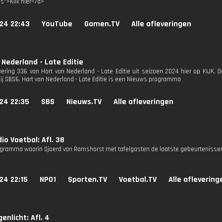
3s">Klik hier</a>
024 22:43
YouTube
Gamen.TV
Alle afleveringen
 Nederland - Late Editie
evering 336 van Hart van Nederland - Late Editie uit seizoen 2024 hier op KIJK. 
bij SBS6. Hart van Nederland - Late Editie is een Nieuws programma
24 22:35
SBS
Nieuws.TV
Alle afleveringen
io Voetbal: Afl. 38
gramma waarin Sjoerd van Ramshorst met tafelgasten de laatste gebeurtenissen
24 22:15
NPO1
Sporten.TV
Voetbal.TV
Alle aflevering
enlicht: Afl. 4