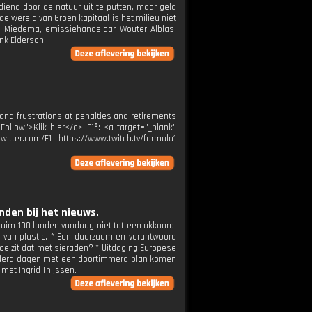
iend door de natuur uit te putten, maar geld
de wereld van Groen kapitaal is het milieu niet
d Miedema, emissiehandelaar Wouter Alblas,
nk Elderson.
 and frustrations at penalties and retirements
Follow">Klik hier</a> F1®: <a target="_blank"
itter.com/F1 https://www.twitch.tv/formula1
den bij het nieuws.
 ruim 100 landen vandaag niet tot een akkoord.
e van plastic. * Een duurzaam en verantwoord
oe zit dat met sieraden? * Uitdaging Europese
nderd dagen met een doortimmerd plan komen
met Ingrid Thijssen.