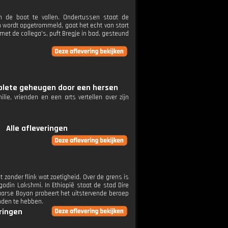
 de boot te vallen. Ondertussen staat de
n wordt opgetrommeld, gaat het echt van start
et de collega's, puft Bregje in bad, gesteund
omplete geheugen door een hersen
lie, vrienden en een arts vertellen over zijn
Alle afleveringen
 zonder flink wat zoetigheid. Over de grens is
godin Lakshmi. In Ethiopië staat de stad Dire
arse Boyan probeert het uitstervende beroep
onden te hebben.
eringen