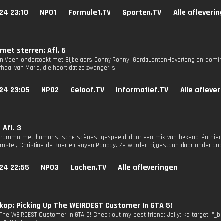
24 23:10
NPO1
Formule1.TV
Sporten.TV
Alle afleveri
 met sterren: Afl. 6
n Veen onderzoekt met Bijbelaars Donny Ronny, GerdaLentenHavertong en dom
erhaal van Maria, die hoort dat ze zwanger is.
024 23:05
NPO2
Geloof.TV
Informatief.TV
Alle afleve
 Afl. 3
ramma met humoristische scènes, gespeeld door een mix van bekend én nieuw 
mstel, Christine de Boer en Rayen Panday. Ze worden bijgestaan door onder ande
24 22:55
NPO3
Lachen.TV
Alle afleveringen
op: Picking Up The WEIRDEST Customer In GTA 5!
 The WEIRDEST Customer In GTA 5! Check out my best friend: Jelly: <a target="