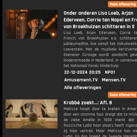
Onder anderen Lisa Loeb, Arjan
Ederveen, Carrie ten Napel en Fr
van Broekhuizen schitteren in S
Lisa Loeb, Arjan Ederveen, Carrie t
Francis van Broekhuizen e.a. schittere
jubileumeditie, live vanuit het indrukwek
Loevestein. Met de muzikale kerstvertel
Ebenezer Scrooge wordt aandacht gev
kinderarmoede in Nederland, in samenwe
het Nationaal Fonds Kinderhulp.
22-12-2024 20:25
NPO1
Amusement.TV
Mensen.TV
Alle afleveringen
Krabbé zoekt...: Afl. 8
Matisse hoopt door te breken in Amer
door een stomme fout dreigt dat te misl
de zieke Amélie in 1938 merkt dat 
Russische Lydia haar plaats heeft ingen
zij haar vertrek. Maar Matisse kan ni
Lydia. En dan breekt de Tweede Wereldoo