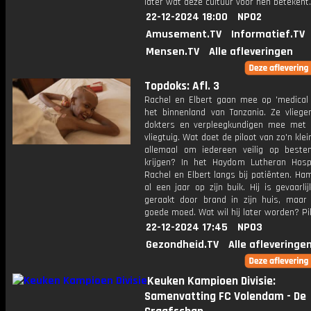
later wat deze cultuur voor hen betekent.
22-12-2024 18:00
NPO2
Amusement.TV
Informatief.TV
Mensen.TV
Alle afleveringen
Topdoks: Afl. 3
Rachel en Elbert gaan mee op 'medical s
het binnenland van Tanzania. Ze vlieg
dokters en verpleegkundigen mee met
vliegtuig. Wat doet de piloot van zo'n klei
allemaal om iedereen veilig op best
krijgen? In het Haydom Lutheran Hosp
Rachel en Elbert langs bij patiënten. Ham
al een jaar op zijn buik. Hij is gevaarl
geraakt door brand in zijn huis, maar h
goede moed. Wat wil hij later worden? Pil
22-12-2024 17:45
NPO3
Gezondheid.TV
Alle afleveringe
Keuken Kampioen Divisie:
Samenvatting FC Volendam - De