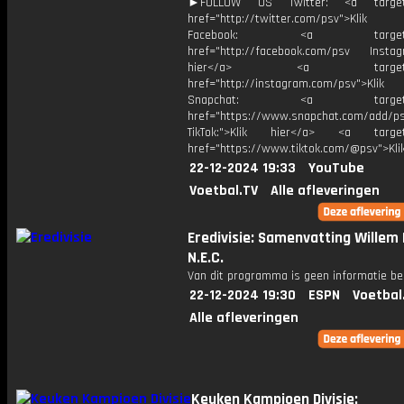
►FOLLOW US Twitter: <a target=
href="http://twitter.com/psv">Klik
Facebook: <a target="_
href="http://facebook.com/psv Instagr
hier</a> <a target="_
href="http://instagram.com/psv">Klik
Snapchat: <a target="_
href="https://www.snapchat.com/add/p
TikTok:">Klik hier</a> <a target=
href="https://www.tiktok.com/@psv">Klik
22-12-2024 19:33
YouTube
Voetbal.TV
Alle afleveringen
Eredivisie: Samenvatting Willem I
N.E.C.
Van dit programma is geen informatie be
22-12-2024 19:30
ESPN
Voetbal
Alle afleveringen
Keuken Kampioen Divisie: