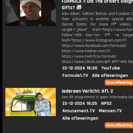
FORMULA 1: Did The Drivers Sleig
Gifts? 🎁
Alex Albon, Valtteri Bottas and Esteban
their presents in another special edit
Secret Santa. For more F1® videos,
target="_blank" href="https://www.For
Follow">Klik hier</a> F1®: <a target
href="https://www.instagram.com/F1
https://www.facebook.com/Formula1/
https://www.twitter.com/F1
https://www.twitch.tv/formula1
https://www.tiktok.com/@f1 #F1">Klik hi
22-12-2024 16:30
YouTube
Formule1.TV
Alle afleveringen
Iedereen Verlicht: Afl. 2
Van dit programma is geen informatie be
22-12-2024 16:25
NPO2
Amusement.TV
Mensen.TV
Alle afleveringen