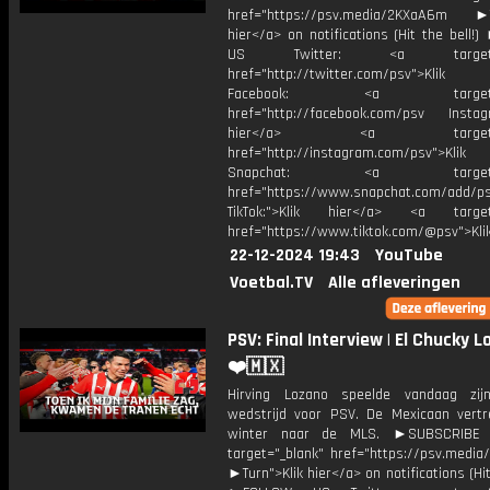
href="https://psv.media/2KXaA6m ►T
hier</a> on notifications (Hit the bell
US Twitter: <a target="_
href="http://twitter.com/psv">Klik
Facebook: <a target="_
href="http://facebook.com/psv Instagr
hier</a> <a target="_
href="http://instagram.com/psv">Klik
Snapchat: <a target="_
href="https://www.snapchat.com/add/p
TikTok:">Klik hier</a> <a target=
href="https://www.tiktok.com/@psv">Klik
22-12-2024 19:43
YouTube
Voetbal.TV
Alle afleveringen
PSV: Final Interview | El Chucky 
❤️🇲🇽
Hirving Lozano speelde vandaag zij
wedstrijd voor PSV. De Mexicaan vertr
winter naar de MLS. ►SUBSCRIBE
target="_blank" href="https://psv.medi
►Turn">Klik hier</a> on notifications (Hit 