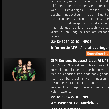
te bewaren, maar dit gebeurt vaak niet.
blijft het moeilijk om een ziekte te ko
werk. Deskundigen stellen 
beschermingssysteem faalt. Slachto
nabestaanden zoeken erkenning. E
instituut moet zorgen voor snellere com
maar dit laat nog jaren op zich wachten
klinkt in Den Haag de roep om versoep
regels.
22-12-2024 22:10
NPO2
Informatief.TV
Alle afleveringe
3FM Serious Request Live: Afl. 13
De dj's van 3FM zetten zich een week l
zo veel mogelijk geld op te halen voor 
Met de donaties kan onderzoek geda
naar de behandeling van kinderen
metabole ziekte. De dj's draaien 24 uu
verzoekplaten tegen betaling vanuit h
Huis in Zwolle.
22-12-2024 22:10
NPO3
Amusement.TV
Muziek.TV