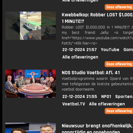
Alle afleveringen
Kwebbelkop: Robber LOST $1,000,
1 MINUTE!?
Robber LOST $1,000,000 In 1 MINUTE!? 
my best friend: Jelly: <a target=
href="https://www.youtube.com/watch?v
FoIt3s">Klik hier</a>
22-12-2024 21:57
YouTube
Gam
Alle afleveringen
NOS Studio Voetbal: Afl. 41
Voetbalprogramma waarin Sjoerd van 
met tafelgasten de laatste gebeurteniss
voetbal doorneemt.
22-12-2024 21:55
NPO1
Sporten
Voetbal.TV
Alle afleveringen
Nieuwsuur brengt onafhankelijk,
onpartijdig en ongebonden