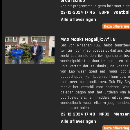
Graafschap
Van dit programma is geen informatie be
22-12-2024 17:45
ESPN
Voetbal
Alle afleveringen
MAX Maakt Mogelijk: Afl. 8
Leo van Rheenen (86) helpt buurtbe
twintig jaar met voedselpakketten. Ja
zoekt Leo op als de vrijwilligers druk bez
voedselpakketten klaar te maken en uit 
Tinie vertelt dat ze dankzij de voedsel
van Leo weer goed eet, maar dat z
boodschappen kan kopen van haar aow 
niet meer kan rondkomen. Ook Elly Se
maakt het verschil voor anderen. Wat
geleden begon met het uitdelen van 
buurtbewoners, is inmiddels uitgegroei
voedselbank waar elke vrijdag honde
een pakket halen.
22-12-2024 17:40
NPO2
Mensen
Alle afleveringen