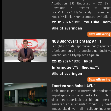
Attribution 3.0 Unported — CC BY 
Download / Stream: <a target="
href="https://bit.ly/al-ready-for-summer
Music">Klik hier</a> promoted by Audio L
22-12-2024 18:15
YouTube
Gam
Alle afleveringen
NOS Jaaroverzichten: Afl. 1
Terugblik op de sportieve hoogtepunte
afgelopen jaar. Er is speciale aandacht v
Voetbal en de Olympische Spelen.
22-12-2024 18:10
NPO1
Informatief.TV
Nieuws.TV
Alle afleveringen
Taarten van Babel: Afl. 1
Amir maakt een winterwonderlandtaar
vrijwilligers van de kinderkeuken in Den
vindt het superleuk dat hij daar leert
serveren en er vrienden maakt. Hij heef
ingeschakeld van zijn collega-kinderk