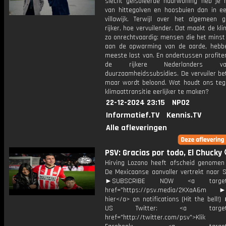
slecht geïsoleerde huurwoning heb je 
van hittegolven en hoosbuien dan in e
villawijk. Terwijl over het algemeen g
rijker, hoe vervuilender. Dat maakt de kli
zo onrechtvaardig: mensen die het minst
aan de opwarming van de aarde, hebb
meeste last van. En ondertussen profite
de rijkere Nederlanders 
duurzaamheidssubsidies. De vervuiler bet
maar wordt beloond. Wat houdt ons te
klimaattransitie eerlijker te maken?
22-12-2024 23:15
NPO2
Informatief.TV
Kennis.TV
Alle afleveringen
PSV: Gracias por todo, El Chucky 
Hirving Lozano heeft afscheid genomen
De Mexicaanse aanvaller vertrekt naar S
►SUBSCRIBE NOW <a target="
href="https://psv.media/2KXaA6m ►T
hier</a> on notifications (Hit the bell
US Twitter: <a target="_
href="http://twitter.com/psv">Klik