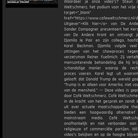
Waardeer je onze video's? Steun 
Weltschmerz, het podium voor het vrije 
target="_blank"
href="https://www.cafeweltschmerz.nl/
Uitgever">Klik hier</a> van De And
Sander Compagner presenteert het Ke
van De Andere Krant en ontvangt jo
Djamila le Pair en zijn collega‚ hoofd
Karel Beckman. Djamila volgde vee
zittingen van het showproces tegen
verzetsman Reiner Fuellmich. Zij vertel
mensonterende behandeling die hij kri
schandalige manier waarop de rech
proces voeren. Karel legt uit waarom
gelooft dat Donald Trump de wereld gaa
“Trump is er alleen voor Amerika‚ niet vo
van de mensheid.” --- Deze video is gep
door Café Weltschmerz. Café Weltschmer
in de kracht van het gesprek en zendt i
uit over actuele maatschappelijke the
bieden een hoogwaardig alternatief
mainstream media. Café Weltsch
onafhankelijk en niet verbonden aan p
religieuze of commerciële partijen. Wi
video's bekijken en op de hoogte blijve