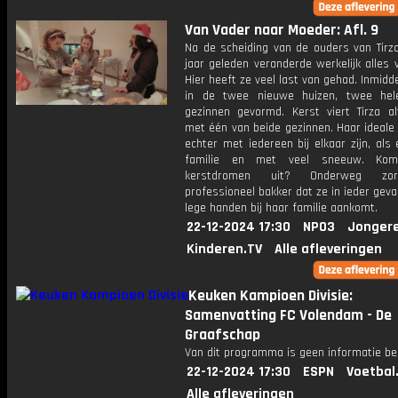
Van Vader naar Moeder: Afl. 9
Na de scheiding van de ouders van Tirza
jaar geleden veranderde werkelijk alles 
Hier heeft ze veel last van gehad. Inmiddel
in de twee nieuwe huizen, twee hel
gezinnen gevormd. Kerst viert Tirza al
met één van beide gezinnen. Haar ideale
echter met iedereen bij elkaar zijn, als
familie en met veel sneeuw. Ko
kerstdromen uit? Onderweg zo
professioneel bakker dat ze in ieder geva
lege handen bij haar familie aankomt.
22-12-2024 17:30
NPO3
Jonger
Kinderen.TV
Alle afleveringen
Keuken Kampioen Divisie:
Samenvatting FC Volendam - De
Graafschap
Van dit programma is geen informatie be
22-12-2024 17:30
ESPN
Voetbal
Alle afleveringen