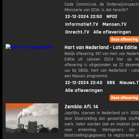
Code Commissie, de Onderwijsinspect
Ministerie van OCW. Is dat terecht?
22-12-2024 22:50
NPO2
Informatief.TV
Mensen.TV
Onrecht.TV
Alle afleveringen
Hart van Nederland - Late Editie
Bekijk aflevering 357 van Hart van Nederl
Editie uit seizoen 2024 hier op KI
aflevering is uitgezonden op 22 decemb
uur bij SBS6. Hart van Nederland - Late
een Nieuws programma
22-12-2024 22:40
SBS
Nieuws.
Alle afleveringen
Zembla: Afl. 14
Jaarlijks sterven in Nederland zo'n 30
door blootstelling aan gevaarlijke stof
werk. Velen worden ziek en moeten jaren
voor erkenning. Werkgevers zijn v
blootstellingsgegevens te registreren e