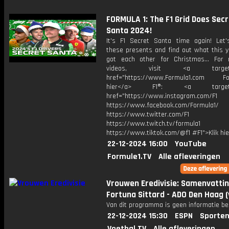
FORMULA 1: The F1 Grid Does Secr
Santa 2024!
It's F1 Secret Santa time again! Let
these presents and find out what this y
got each other for Christmas… For 
videos, visit <a target="_
href="https://www.Formula1.com Fol
hier</a> F1®: <a target="_
href="https://www.instagram.com/F1
https://www.facebook.com/Formula1/
https://www.twitter.com/F1
https://www.twitch.tv/formula1
https://www.tiktok.com/@f1 #F1">Klik hi
22-12-2024 16:00
YouTube
Formule1.TV
Alle afleveringen
Vrouwen Eredivisie: Samenvatti
Fortuna Sittard - ADO Den Haag (
Van dit programma is geen informatie be
22-12-2024 15:30
ESPN
Sporten
Voetbal.TV
Alle afleveringen