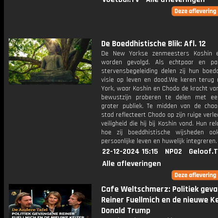
De Boeddhistische Blik: Afl. 12
De New Yorkse zenmeesters Koshin 
worden gevolgd. Als echtpaar en pa
stervensbegeleiding delen zij hun boedd
visie op leven en dood.We keren terug
York, waar Koshin en Chodo de kracht van
bewustzijn proberen te delen met e
groter publiek. Te midden van de cha
stad reflecteert Chodo op zijn ruige verl
veiligheid die hij bij Koshin vond. Hun rel
hoe zij boeddhistische wijsheden o
persoonlijke leven en huwelijk integreren.
22-12-2024 15:15
NPO2
Geloof.
Alle afleveringen
Cafe Weltschmerz: Politiek gev
Reiner Fuellmich en de nieuwe K
Donald Trump