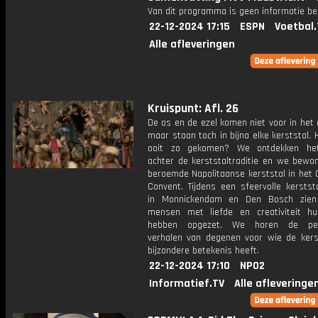
Van dit programma is geen informatie be
22-12-2024 17:15
ESPN
Voetbal.
Alle afleveringen
Kruispunt: Afl. 26
De os en de ezel komen niet voor in het 
maar staan toch in bijna elke kerststal. 
ooit zo gekomen? We ontdekken het
achter de kerststaltraditie en we bewo
beroemde Napolitaanse kerststal in het 
Convent. Tijdens een sfeervolle kerstst
in Monnickendam en Den Bosch zie
mensen met liefde en creativiteit hu
hebben opgezet. We horen de pers
verhalen van degenen voor wie de kers
bijzondere betekenis heeft.
22-12-2024 17:10
NPO2
Informatief.TV
Alle afleveringe