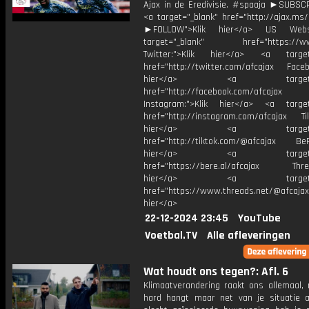
Ajax in de Eredivisie. #spaaja ►SUBS
<a target="_blank" href="http://ajax.ms
►FOLLOW">Klik hier</a> US Webs
target="_blank" href="https://www
Twitter:">Klik hier</a> <a target=
href="http://twitter.com/afcajax Facebo
hier</a> <a target="_
href="http://facebook.com/afcajax
Instagram:">Klik hier</a> <a target
href="http://instagram.com/afcajax TikT
hier</a> <a target="_
href="http://tiktok.com/@afcajax BeRe
hier</a> <a target="_
href="https://bere.al/afcajax Threa
hier</a> <a target="_
href="https://www.threads.net/@afcajax
hier</a>
22-12-2024 23:45
YouTube
Voetbal.TV
Alle afleveringen
Wat houdt ons tegen?: Afl. 6
Klimaatverandering raakt ons allemaal,
hard hangt maar net van je situatie a