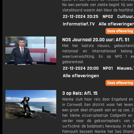
Na een periode van ziekte begint hij aan 
slotakkoord waarin één kleur de hoofdrol 
22-12-2024 20:25
NPO2
Cultuur
Informatief.TV
Alle afleveringe
NOS Journaal 20.00 uur: Afl. 51
Met het laatste nieuws, gebeurteni
nationaal en internationaal bela
weersverwachting. En op NPO 1 e
gebarentaal.
22-12-2024 20:00
NPO1
Nieuws.
Alle afleveringen
3 op Reis: Afl. 15
Nienke sluit haar reis door Engeland en
in Cornwall. Een district waar het leven
een groot deel afspeelt aan en op zee. 
het kleine vissersplaatsje Cadgwith en 
verder naar dé geboorteplaats van 
surfscène: de badplaats Newquay. In de 
Falmouth bezoekt Nienke het Sea Shanty 