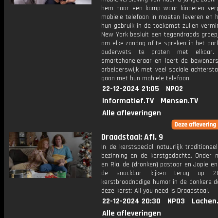
hem naar een kamp waar kinderen verp
mobiele telefoon in moeten leveren en h
hun gebruik in de toekomst zullen vermi
New York besluit een tegendraads groepj
om elke zondag af te spreken in het par
ouderwets te praten met elkaar.
smartphoneleraar en leert de bewoner
arbeiderswijk met veel sociale achterst
gaan met hun mobiele telefoon.
22-12-2024 21:05
NPO2
Informatief.TV
Mensen.TV
Alle afleveringen
Draadstaal: Afl. 9
In de kerstspecial natuurlijk traditioneel
bezinning en de kerstgedachte. Onder 
en Ria, de (dronken) pastoor en Jopie e
de snackbar kijken terug op 2
kerstbroodnodige humor in de donkere d
deze kerst: All you need is Draadstaal.
22-12-2024 20:30
NPO3
Lachen
Alle afleveringen