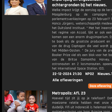
achtergronden bij het nieuws.
Welke impact krijgt de aanslag op de ker
Maagdenburg op de campagne 
parlementsverkiezingen op 23 februari? 
Hanco Jürgens, wetenschappelijk medew
het Duitsland Instituut. * Met het ineens
het regime van Assad, lijkt er ook een
komen aan een enorm drugsimperium. Sy
te boek als de grootste producent en 
van de drug Captagon die veel wordt ge
het Midden-Oosten. * De jury van de pre
Booker Prize viel als een blok voor het bo
van de Britse Samantha Harvey,
astronauten en 2 kosmonauten, opeen
het International Space Station, ISS.
22-12-2024 21:30
NPO2
Nieuws.
Alle afleveringen
Metropolis: Afl. 23
Hoeveel tijd zit jij op je telefoon? D
moeizame relatie hebben met onze m
duidelijk. Fifi uit Indonesië is helemaal k
mobielverslaving van haar 8-jarige zoon.