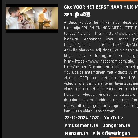
Gio: VOOR HET EERST NAAR HUIS 
3EN!🏠👶🏼
♦ Bedankt voor het kijken naar deze vid
hier mijn TRUIEN EN NOG MEER VETTE D
target="_blank" href="http://www.gioxl.
hier</a> Abonneer voor meer ple
target="_blank" href="http://bit.ly/Ab
♦">Klik hier</a> Mij dagelijks volgen?
kijkje hier: - Instagram: <a target
href="https://www.instagram.com/gio/
hier</a> ben Giovanni en ik probeer het 
YouTube te entertainen met video's! Al mi
zijn in 1080p, dat betekent dus HD! 
video's als verhalen over levensgebeur
vlogs en allerlei challenges en rando
Reizen en vloggen vind ik het leukste o
Ik upload ook veel video's met mijn fam
dat wordt altijd goed ontvangen. Elke da
kan jij een video verwachten.
22-12-2024 17:31
YouTube
Amusement.TV
Jongeren.TV
Mensen.TV
Alle afleveringen