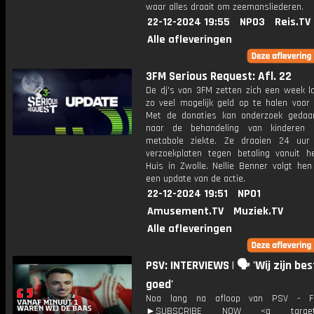
waar alles draait om zeemansliederen.
22-12-2024 19:55
NPO3
Reis.TV
Alle afleveringen
3FM Serious Request: Afl. 22
De dj's van 3FM zetten zich een week l
zo veel mogelijk geld op te halen voor 
Met de donaties kan onderzoek geda
naar de behandeling van kinderen
metabole ziekte. Ze draaien 24 uur
verzoekplaten tegen betaling vanuit h
Huis in Zwolle. Nellie Benner volgt hen
een update van de actie.
22-12-2024 19:51
NPO1
Amusement.TV
Muziek.TV
Alle afleveringen
PSV: INTERVIEWS | 🗣️ 'Wij zijn bes
goed'
Noa lang na afloop van PSV - Fe
►SUBSCRIBE NOW <a target="