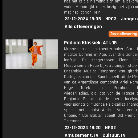
hoe het is als niemand zich om je bekom
vader Menno lijkt meer bezig met zijn ca
met het lot van Hein.
22-12-2024 18:35
NPO3
Jonger
Alle afleveringen
Podium Klassiek: Afl. 15
Mezzosopraan en theatermaker Cora 
maakte Coming of Age, over drie zange
leeftijd. De zangeressen Elena Vin
Meeuwsen en Hebe Dijkstra zingen stukke
Ensemble Musica Temprana van gitari
Rodriguez van der Spoel speelt uit de Mis
van de Argentijnse componist Ariel Ramí
Hoge Tafel: Lilian Farahani be
wiegenliedjes, o.a. dat van de Franse 
Benjamin Godard uit de opera Jocelyn
voor pianotrio. * Jonge Held-cellist Thom
speelt met pianist Andrea Vasi een 
Chopin. * Cor Bakker speelt Old Friend 
Tielemans.
22-12-2024 18:20
NPO2
Amusement.TV
Cultuur.TV