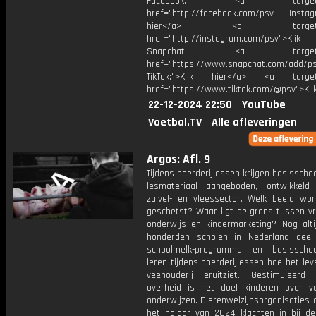
Facebook: <a target="_
href="http://facebook.com/psv Instagr
hier</a> <a target="_
href="http://instagram.com/psv">Klik
Snapchat: <a target="_
href="https://www.snapchat.com/add/p
TikTok:">Klik hier</a> <a target=
href="https://www.tiktok.com/@psv">Klik
22-12-2024 22:50
YouTube
Voetbal.TV
Alle afleveringen
Argos: Afl. 9
Tijdens boerderijlessen krijgen basisscho
lesmateriaal aangeboden, ontwikkel
zuivel- en vleessector. Welk beeld wor
geschetst? Waar ligt de grens tussen vr
onderwijs en kindermarketing? Nog alt
honderden scholen in Nederland dee
schoolmelk-programma en basisschoo
leren tijdens boerderijlessen hoe het le
veehouderij eruitziet. Gestimuleer
overheid is het doel kinderen over v
onderwijzen. Dierenwelzijnsorganisaties 
het najaar van 2024 klachten in bij d