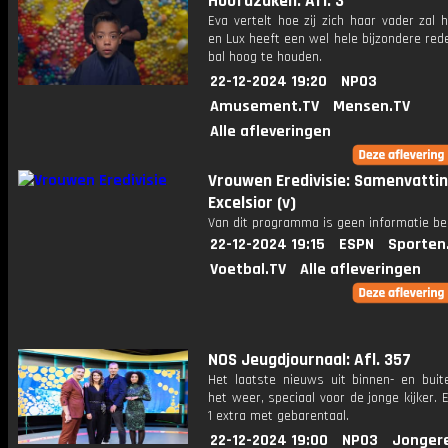
Hoofdzaken: Afl. 3
Eva vertelt hoe zij zich haar vader zal 
en Lux heeft een wel hele bijzondere red
bal hoog te houden.
22-12-2024 19:20
NPO3
Amusement.TV
Mensen.TV
Alle afleveringen
Vrouwen Eredivisie: Samenvattin
Excelsior (v)
Van dit programma is geen informatie be
22-12-2024 19:15
ESPN
Sporten
Voetbal.TV
Alle afleveringen
NOS Jeugdjournaal: Afl. 357
Het laatste nieuws uit binnen- en buit
het weer, speciaal voor de jonge kijker.
1 extra met gebarentaal.
22-12-2024 19:00
NPO3
Jonger