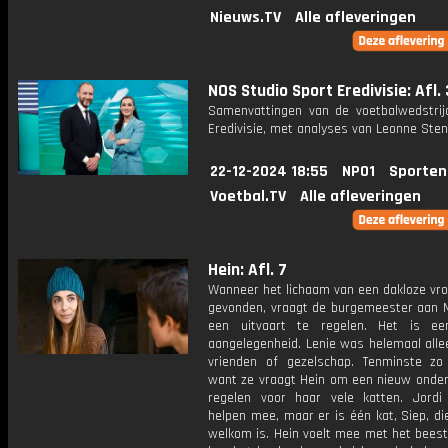
Nieuws.TV
Alle afleveringen
NOS Studio Sport Eredivisie: Afl.
Samenvattingen van de voetbalwedstrij
Eredivisie, met analyses van Leonne Stent
22-12-2024 18:55
NPO1
Sporten
Voetbal.TV
Alle afleveringen
Hein: Afl. 7
Wanneer het lichaam van een dakloze vr
gevonden, vraagt de burgemeester aan
een uitvaart te regelen. Het is ee
aangelegenheid. Lenie was helemaal alle
vrienden of gezelschap. Tenminste zo l
want ze vraagt Hein om een nieuw onde
regelen voor haar vele katten. Jord
helpen mee, maar er is één kat, Siep, d
welkom is. Hein voelt mee met het beest