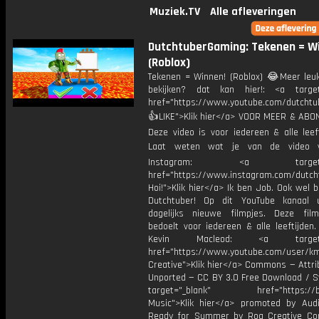
Muziek.TV
Alle afleveringen
DutchtuberGaming: Tekenen = W
(Roblox)
Tekenen = Winnen! (Roblox) 😂Meer leuk
bekijken? dat kan hier!: <a target
href="https://www.youtube.com/dutcht
👍LIKE">Klik hier</a> VOOR MEER & ABO
Deze video is voor iedereen & alle leef
Laat weten wat je van de video v
Instagram: <a target="_
href="https://www.instagram.com/dutch
Hoi!">Klik hier</a> Ik ben Job. Ook wel 
Dutchtuber! Op dit YouTube kanaal 
dagelijks nieuwe filmpjes. Deze film
bedoelt voor iedereen & alle leeftijden
Kevin Macleod: <a target="
href="https://www.youtube.com/user/k
Creative">Klik hier</a> Commons — Attri
Unported — CC BY 3.0 Free Download / S
target="_blank" href="https://bit.
Music">Klik hier</a> promoted by Audi
Ready for Summer by Roa Creative C