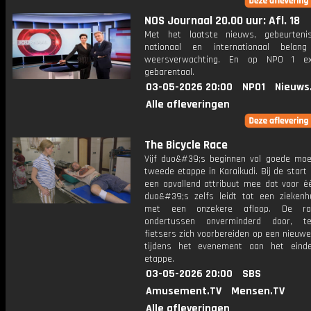
NOS Journaal 20.00 uur: Afl. 18
Met het laatste nieuws, gebeurteni
nationaal en internationaal bela
weersverwachting. En op NPO 1 e
gebarentaal.
03-05-2026 20:00
NPO1
Nieuws
Alle afleveringen
The Bicycle Race
Vijf duo&#39;s beginnen vol goede mo
tweede etappe in Karaikudi. Bij de start 
een opvallend attribuut mee dat voor é
duo&#39;s zelfs leidt tot een ziekenh
met een onzekere afloop. De ra
ondertussen onverminderd door, te
fietsers zich voorbereiden op een nieuw
tijdens het evenement aan het eind
etappe.
03-05-2026 20:00
SBS
Amusement.TV
Mensen.TV
Alle afleveringen