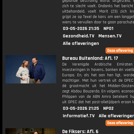
geplande bestraling wordt uitgesteld,
zich te slecht voelt. Ondanks het bericht
uitbehandeld, voelt Marit (23) zich kr
grijpt ze op Texel de kans om een langg
wens te vervullen door te gaan parachut
03-05-2026 21:35
NPO1
Gezondheid.TV
Mensen.TV
Alle afleveringen
Bureau Buitenland: Afl. 17
De Verenigde Arabische Emirate
investeringen in havens, banken én voetb
Europa. En, als het aan hen ligt, word
machtiger. Met hun vertrek uit de OPEC 
dé grootmacht uit het Midden-Ooste
zegt Abdou Bouzerda. En volgens econo
Phlippen van de ABN Amro betekent hu
uit OPEC dat het post-olietijdperk eraan 
03-05-2026 21:25
NPO2
Informatief.TV
Alle afleveringe
De Fiksers: Afl. 6