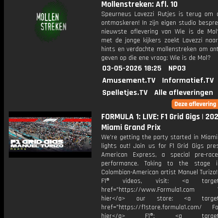
Mollenstreken: Afl. 10
Speurneus Lavezzi Rutjes is terug om 
ontmaskeren! In zijn eigen studio bespre
nieuwste aflevering van Wie is de Mo
met de jonge kijkers zoekt Lavezzi naa
hints en verdachte mollenstreken om an
geven op die ene vraag: Wie is de Mol?
03-05-2026 18:25
NPO3
Amusement.TV
Informatief.TV
Spelletjes.TV
Alle afleveringen
FORMULA 1: LIVE: F1 Grid Gigs | 20
Miami Grand Prix
We're getting the party started in Miam
lights out! Join us for F1 Grid Gigs pr
American Express, a special pre-rac
performance. Taking to the stage i
Colombian-American artist Manuel Turizo
F1® videos, visit: <a target="
href="https://www.Formula1.com Vis
hier</a> our store: <a target=
href="https://f1store.formula1.com/ Fol
hier</a> F1®: <a target="_