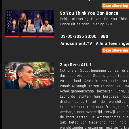
So You Think You Can Dance
Bekijk aflevering 8 van So You Thin
Dance uit seizoen 1 hier op KIJK.
03-05-2026 20:00
SBS
Amusement.TV
Alle afleveringe
3 op Reis: Afl. 1
Nathalie en Sadat beginnen aan een dri
durende reis door Sadats geboortelan
en buurland Kenia in een oude overla
Vanuit Rukungiri reizen ze naar Gulu, w
Acholi-gemeenschap bezoeken. Jaro, 
Leonardo starten hun Europese road
drietal behoort tot de wereldtop
inlineskaten en reist door Frankrijk en 
wedstrijd naar wedstrijd, terwijl ze hu
de kaart zetten. De Amsterdamse bus
Seb fietst van Nederland naar India
wereld zonder grenzen en reist via Turkij