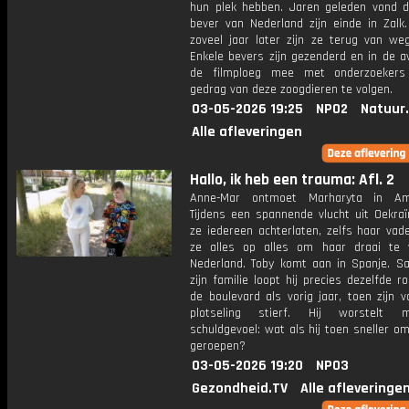
hun plek hebben. Jaren geleden vond d
bever van Nederland zijn einde in Zalk
zoveel jaar later zijn ze terug van we
Enkele bevers zijn gezenderd en in de a
de filmploeg mee met onderzoeker
gedrag van deze zoogdieren te volgen.
03-05-2026 19:25
NPO2
Natuur
Alle afleveringen
Hallo, ik heb een trauma: Afl. 2
Anne-Mar ontmoet Marharyta in Am
Tijdens een spannende vlucht uit Oekra
ze iedereen achterlaten, zelfs haar vad
ze alles op alles om haar draai te 
Nederland. Toby komt aan in Spanje. 
zijn familie loopt hij precies dezelfde r
de boulevard als vorig jaar, toen zijn 
plotseling stierf. Hij worstelt
schuldgevoel: wat als hij toen sneller o
geroepen?
03-05-2026 19:20
NPO3
Gezondheid.TV
Alle afleveringe