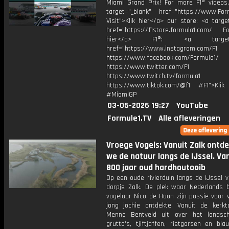
Miami Grand Prix! For more F1® videos, 
target="_blank" href="https://www.For
Visit">Klik hier</a> our store: <a targe
href="https://f1store.formula1.com/ Fol
hier</a> F1®: <a target="_
href="https://www.instagram.com/F1
https://www.facebook.com/Formula1/
https://www.twitter.com/F1
https://www.twitch.tv/formula1
https://www.tiktok.com/@f1 #F1">Klik
#MiamiGP
03-05-2026 19:27
YouTube
Formule1.TV
Alle afleveringen
Vroege Vogels: Vanuit Zalk ontd
we de natuur langs de IJssel. Va
800 jaar oud hardhoutooib
Op een oude rivierduin langs de IJssel v
dorpje Zalk. De plek waar Nederlands 
vogelaar Nico de Haan zijn passie voor 
jong jochie ontdekte. Vanuit de kerkto
Menno Bentveld uit over het landsc
grutto's, tjiftjaffen, rietgorsen en bl