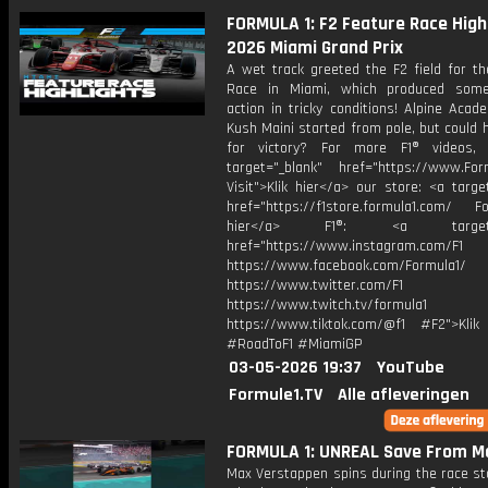
FORMULA 1: F2 Feature Race Highl
2026 Miami Grand Prix
A wet track greeted the F2 field for th
Race in Miami, which produced some 
action in tricky conditions! Alpine Acad
Kush Maini started from pole, but could 
for victory? For more F1® videos, 
target="_blank" href="https://www.For
Visit">Klik hier</a> our store: <a targe
href="https://f1store.formula1.com/ Fol
hier</a> F1®: <a target="_
href="https://www.instagram.com/F1
https://www.facebook.com/Formula1/
https://www.twitter.com/F1
https://www.twitch.tv/formula1
https://www.tiktok.com/@f1 #F2">Klik
#RoadToF1 #MiamiGP
03-05-2026 19:37
YouTube
Formule1.TV
Alle afleveringen
FORMULA 1: UNREAL Save From Ma
Max Verstappen spins during the race st