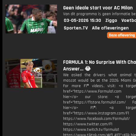
Geen ideale start voor AC Milan
Van dit programma is geen informatie be
03-05-2026 15:30
Ziggo
Voetba
Sporten.TV
Alle afleveringen
FORMULA 1: No Surprise With Cha
Answer... 😂
We asked the drivers what animal t
mascot would be at the 2026 Miami Gr
For more F1® videos, visit: <a target
href="https://www.Formula1.com Vis
hier</a> our store: <a target=
href="https://f1store.formula1.com/ Fol
hier</a> F1®: <a target="_
href="https://www.instagram.com/F1
https://www.facebook.com/Formula1/
https://www.twitter.com/F1
https://www.twitch.tv/formula1
https://www.tiktok.com/@f1 #F1">Klik hi