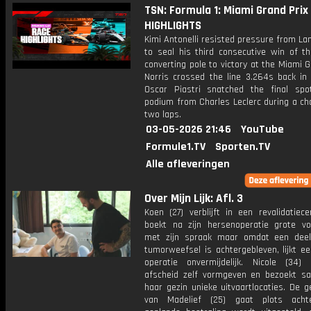
TSN: Formula 1: Miami Grand Prix 
HIGHLIGHTS
Kimi Antonelli resisted pressure from La
to seal his third consecutive win of t
converting pole to victory at the Miami G
Norris crossed the line 3.264s back in 
Oscar Piastri snatched the final sp
podium from Charles Leclerc during a cha
two laps.
03-05-2026 21:46
YouTube
Formule1.TV
Sporten.TV
Alle afleveringen
Over Mijn Lijk: Afl. 3
Koen (27) verblijft in een revalidatiec
boekt na zijn hersenoperatie grote vo
met zijn spraak maar omdat een dee
tumorweefsel is achtergebleven, lijkt e
operatie onvermijdelijk. Nicole (34)
afscheid zelf vormgeven en bezoekt 
haar gezin unieke uitvaartlocaties. De 
van Madelief (25) gaat plots achte