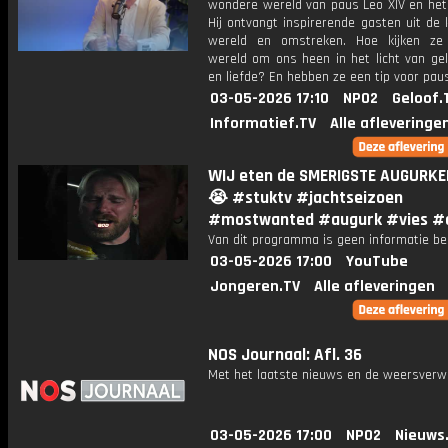
wondere wereld van paus Leo XIV en het 
Hij ontvangt inspirerende gasten uit de 
wereld en omstreken. Hoe kijken ze
wereld om ons heen in het licht van gel
en liefde? En hebben ze een tip voor pau
03-05-2026 17:10
NPO2
Geloof.
Informatief.TV
Alle afleveringe
WIJ eten de SMERIGSTE AUGURKEN 
😭 #stuktv #jachtseizoen
#mostwanted #augurk #vies #
Van dit programma is geen informatie be
03-05-2026 17:00
YouTube
Jongeren.TV
Alle afleveringen
NOS Journaal: Afl. 36
Met het laatste nieuws en de weersverw
03-05-2026 17:00
NPO2
Nieuws