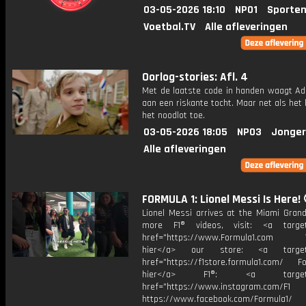
03-05-2026 18:10
NPO1
Sporten
Voetbal.TV
Alle afleveringen
Oorlog-stories: Afl. 4
Met de laatste code in handen waagt Adr
aan een riskante tocht. Maar net als het l
het noodlot toe.
03-05-2026 18:05
NPO3
Jonger
Alle afleveringen
FORMULA 1: Lionel Messi Is Here! 
Lionel Messi arrives at the Miami Grand
more F1® videos, visit: <a target=
href="https://www.Formula1.com Vis
hier</a> our store: <a target=
href="https://f1store.formula1.com/ Fol
hier</a> F1®: <a target="_
href="https://www.instagram.com/F1
https://www.facebook.com/Formula1/