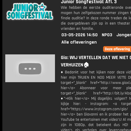
Junior Songfestival: Afl. 3
Wie hebben de eerste auditieronde ove
mogen hun zelfgekozen nummer zingen t
finale auditie? In deze ronde treden de 
die overgebleven zijn op in een theater
vrienden en familie.
03-05-2026 14:50
NPO3
Jonger
Alle afleveringen
Gio: WIJ VERTELLEN DAT WE NIET
VERHUIZEN🏠
♦ Bedankt voor het kijken naar deze vid
hier mijn TRUIEN EN NOG MEER VETTE D
target="_blank" href="http://www.gioxl.
hier</a> Abonneer voor meer ple
target="_blank" href="http://bit.ly/Ab
♦">Klik hier</a> Mij dagelijks volgen?
kijkje hier: - Instagram: <a target
href="https://www.instagram.com/gio/
hier</a> ben Giovanni en ik probeer het 
YouTube te entertainen met video's! Al mi
zijn in 1080p, dat betekent dus HD! 
video's als verhalen over levensgebeur