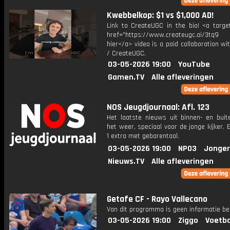
Kwebbelkop: $1 vs $1,000 AD!
Link to CreateUGC in the bio! <a target
href="https://www.createugc.ai/3tq9 T
hier</a> video is a paid collaboration w
/ CreateUGC.
03-05-2026 19:00
YouTube
Gamen.TV
Alle afleveringen
NOS Jeugdjournaal: Afl. 123
Het laatste nieuws uit binnen- en buit
het weer, speciaal voor de jonge kijker.
1 extra met gebarentaal.
03-05-2026 19:00
NPO3
Jonger
Nieuws.TV
Alle afleveringen
Getafe CF - Rayo Vallecano
Van dit programma is geen informatie be
03-05-2026 19:00
Ziggo
Voetba