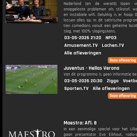
Nederland (en de wereld) lopen v
onopgeloste problemen als stikstof, w
en instabiele wifi. Gelukkig is er hoop: 
lossen alles op. In dit satirische prog
tien comedians vanuit een geheime locat
slag, met 100% slagingskans.
03-05-2026 21:20
NPO3
Amusement.TV
Lachen.TV
Alle afleveringen
Juventus - Hellas Verona
Van dit programma is geen informatie be
03-05-2026 20:30
Ziggo
Voetba
Sporten.TV
Alle afleveringen
Maestro: Afl. 8
In een eenmalige special voor het Lili
gaan presentator Eva Eikhout, radio-