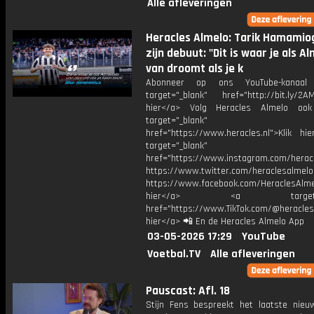
Alle afleveringen
Heracles Almelo: Tarik Hamamio
zijn debuut: "Dit is waar je als A
van droomt als je k
Abonneer op ons YouTube-kanaal
target="_blank" href="http://bit.ly/2AM
hier</a> Volg Heracles Almelo oo
target="_blank"
href="https://www.heracles.nl">Klik hi
target="_blank"
href="https://www.instagram.com/herac
https://www.twitter.com/heraclesalmelo
https://www.facebook.com/HeraclesAlmel
hier</a> <a target="_
href="https://www.TikTok.com/@heracles
hier</a> 📲 En de Heracles Almelo App
03-05-2026 17:29
YouTube
Voetbal.TV
Alle afleveringen
Pauscast: Afl. 18
Stijn Fens bespreekt het laatste nieu