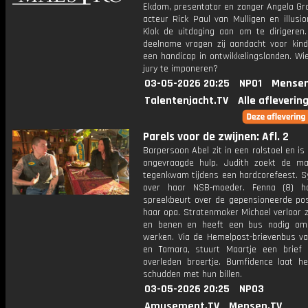
Ekdom, presentator en zanger Angela Gro
acteur Rick Paul van Mulligen en illusi
Klok de uitdaging aan om te dirigeren
deelname vragen zij aandacht voor kin
een handicap in ontwikkelingslanden. Wi
jury te imponeren?
03-05-2026 20:25
NPO1
Mensen
Talentenjacht.TV
Alle afleverin
Parels voor de zwijnen: Afl. 2
Barpersoon Abel zit in een rolstoel en is
ongevraagde hulp. Judith zoekt de m
tegenkwam tijdens een hardcorefeest. Sy
over haar NSB-moeder. Fenna (8) h
spreekbeurt over de gepensioneerde pos
haar opa. Stratenmaker Michael verloor 
en benen en heeft een bus nodig om
werken. Via de Hemelpost-brievenbus v
en Tamara, stuurt Maartje een brief
overleden broertje. Bumfidence laat h
schudden met hun billen.
03-05-2026 20:25
NPO3
Amusement.TV
Mensen.TV