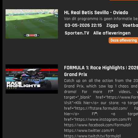
HL Real Betis Sevilla - Oviedo
Van dit programma is geen informatie be
03-05-2026 22:15
Ziggo
Voetba
Sporten.TV
Alle afleveringen
FORMULA 1: Race Highlights | 202
Grand Prix
Catch up on all the action from the 2
Grand Prix, which saw lap 1 chaos and 
drama! For more F1® videos, vi
target="_blank" href="https://www.For
Visit">Klik hier</a> our store: <a targe
href="https://f1store.formula1.com/ Fol
hier</a> F1®: <a target="_
href="https://www.instagram.com/F1
https://www.facebook.com/Formula1/
https://www.twitter.com/F1
https://www.twitch.tv/formula1