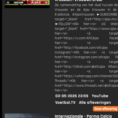
De samenvatting van het duel tussen de 
Vrouwen en de Ajax Vrouwen in de
Eredivisie. #AjaxVrouwen ►SUBSCRIB
target="_blank" href="http://ajax.ms/
►FOLLOW">Klik hier</a> US Webs
target="_blank" href="https://www.ajax.n
hier</a> <a target="_
href="https://x.com/AFCAjax Facebo
hier</a> <a target="_
href="http://facebook.com/afcajax
Instagram:">Klik hier</a> <a target
href="http://instagram.com/afcajax TikT
hier</a> <a target="_
href="http://tiktok.com/@afcajax WhatsA
hier</a> <a target="_
href="https://whatsapp.com/channel/
Threads:">Klik hier</a> <a target=
href="https://www.threads.net/@afcajax
hier</a>
03-05-2026 23:59
YouTube
Voetbal.TV
Alle afleveringen
Internazionale - Parma Calcio