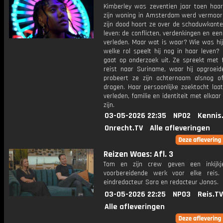
Kimberley was zeventien jaar toen haar
zijn woning in Amsterdam werd vermoor
zijn dood hoort ze over de schaduwkante
leven: de conflicten, verdenkingen en een
verleden. Maar wat is waar? Wie was hij
welke rol speelt hij nog in haar leven?
gaat op onderzoek uit. Ze spreekt met f
reist naar Suriname, waar hij opgroeide
probeert ze zijn achternaam alsnog off
dragen. Haar persoonlijke zoektocht laa
verleden, familie en identiteit met elkaa
zijn.
03-05-2026 22:35
NPO2
Kennis
Onrecht.TV
Alle afleveringen
Reizen Waes: Afl. 3
Tom en zijn crew geven een inkijkj
voorbereidende werk voor elke reis.
eindredacteur Sara en redacteur Jonas.
03-05-2026 22:25
NPO3
Reis.TV
Alle afleveringen