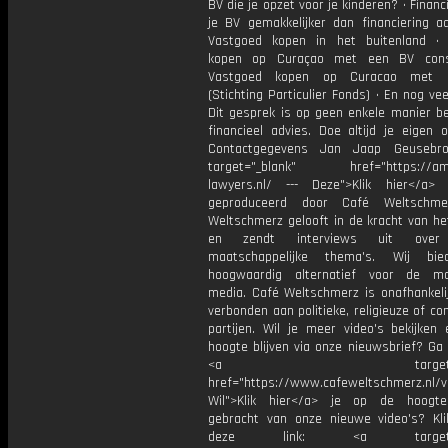
BV die je opzet voor je kinderen? • Financ
je BV gemakkelijker dan financiering aa
Vastgoed kopen in het buitenland •
kopen op Curaçao met een BV const
Vastgoed kopen op Curacao met 
(Stichting Particulier Fonds) • En nog vee
Dit gesprek is op geen enkele manier be
financieel advies. Doe altijd je eigen 
Contactgegevens Jan Jaap Geusebr
target="_blank" href="https://am
lawyers.nl/ --- Deze">Klik hier</a>
geproduceerd door Café Weltschme
Weltschmerz gelooft in de kracht van he
en zendt interviews uit over 
maatschappelijke thema's. Wij bi
hoogwaardig alternatief voor de ma
media. Café Weltschmerz is onafhankelij
verbonden aan politieke, religieuze of c
partijen. Wil je meer video's bekijken
hoogte blijven via onze nieuwsbrief? Ga
<a target="_bl
href="https://www.cafeweltschmerz.nl/v
Wil">Klik hier</a> je op de hoogt
gebracht van onze nieuwe video's? Kl
deze link: <a target="_