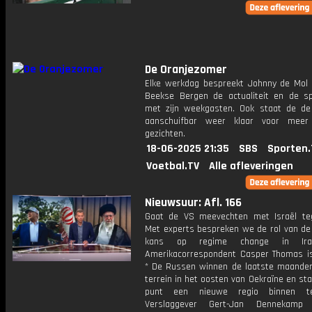
De Oranjezomer
Elke werkdag bespreekt Johnny de Mol 
Beekse Bergen de actualiteit en de s
met zijn weekgasten. Ook staat de de 
aanschuifbar weer klaar voor meer
gezichten.
18-06-2025 21:35
SBS
Sporten.
Voetbal.TV
Alle afleveringen
Nieuwsuur: Afl. 166
Gaat de VS meevechten met Israël te
Met experts bespreken we de rol van de
kans op regime change in Ira
Amerikacorrespondent Casper Thomas is
* De Russen winnen de laatste maande
terrein in het oosten van Oekraïne en st
punt een nieuwe regio binnen te
Verslaggever Gert-Jan Dennekam