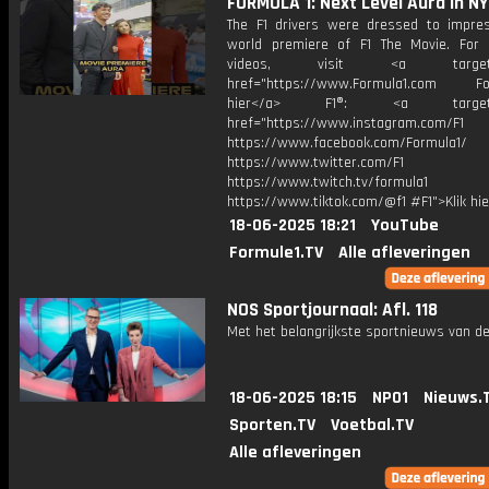
FORMULA 1: Next Level Aura In N
The F1 drivers were dressed to impre
world premiere of F1 The Movie. For
videos, visit <a target="_
href="https://www.Formula1.com Fol
hier</a> F1®: <a target="_
href="https://www.instagram.com/F1
https://www.facebook.com/Formula1/
https://www.twitter.com/F1
https://www.twitch.tv/formula1
https://www.tiktok.com/@f1 #F1">Klik hi
18-06-2025 18:21
YouTube
Formule1.TV
Alle afleveringen
NOS Sportjournaal: Afl. 118
Met het belangrijkste sportnieuws van de
18-06-2025 18:15
NPO1
Nieuws.
Sporten.TV
Voetbal.TV
Alle afleveringen