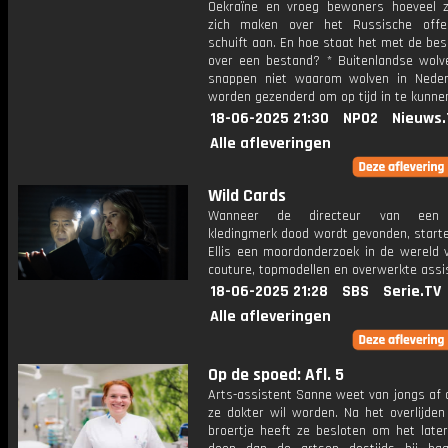
Oekraïne en vroeg bewoners hoeveel 
zich maken over het Russische offen
schuift aan. En hoe staat het met de be
over een bestand? * Buitenlandse wolv
snappen niet waarom wolven in Neder
worden gezenderd om op tijd in te kunnen
18-06-2025 21:30
NPO2
Nieuws.
Alle afleveringen
Wild Cards
Wanneer de directeur van een p
kledingmerk dood wordt gevonden, start
Ellis een moordonderzoek in de wereld 
couture, topmodellen en overwerkte assi
18-06-2025 21:28
SBS
Serie.TV
Alle afleveringen
Op de spoed: Afl. 5
Arts-assistent Sanne weet van jongs af 
ze dokter wil worden. Na het overlijden
broertje heeft ze besloten om het later