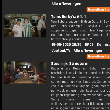
Alle afleveringen
Toms Derby's: Afl. 1
Tom Egbers bezoekt El Gran Derbi in Sevi
Real Betis Balompié - Sevilla FC. W
supportersgroepen staan hier tegenove
Hoe klopt het hart van de flamenco tij
hartstochtelijke stadsderby?
18-06-2025 20:35
NPO2
Kennis
Voetbal.TV
Alle afleveringen
Steenrijk, Straatarm
Ondernemers Reza en Sahar wone
prachtige, luxe villa in het Noord-Hollands
Het stel leidt een comfortabel en zorge
samen met hun vier kinderen. Ze genie
van hun financiële vrijheid, gaan meerd
per week uit eten, vier keer per jaar o
en gaan regelmatig een weekendje weg
Sahar runnen samen een exc
wellnesscentrum. Het bedrijf loopt als een
en er liggen plannen om verder uit te bre