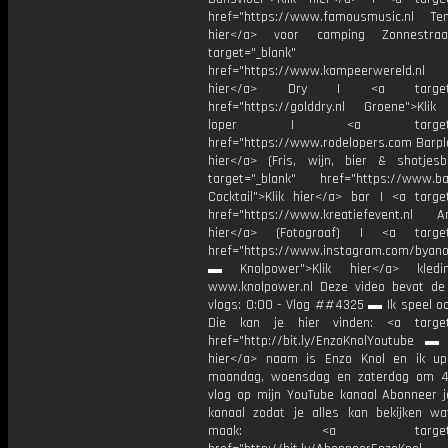
href="https://www.famousmusic.nl Tent
hier</a> voor camping Zonnestr
target="_blank"
href="https://www.kampeerwereld.nl G
hier</a> Dry | <a target="
href="https://golddry.nl Groene">Klik
loper | <a target="_b
href="https://www.rodelopers.com Barpla
hier</a> (Fris, wijn, bier & shotjes
target="_blank" href="https://www.bar
Cocktail">Klik hier</a> bar | <a target
href="https://www.kreatiefevent.nl An
hier</a> (Fotograaf) | <a target=
href="https://www.instagram.com/byan
▬ Knolpower">Klik hier</a> kledi
www.knolpower.nl Deze video bevat de
vlogs: 0:00 - Vlog ##4325 ▬ Ik speel o
Die kan je hier vinden: <a target=
href="http://bit.ly/EnzoKnolYoutube ▬ M
hier</a> naam is Enzo Knol en ik up
maandag, woensdag en zaterdag om 4
vlog op mijn YouTube kanaal Abonneer j
kanaal zodat je alles kan bekijken w
maak: <a target="_b