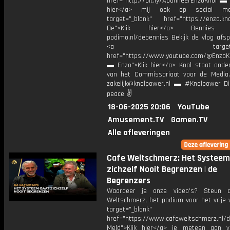
href="http://bit.ly/AbonneerEnzoKnol ▬ 
hier</a> mij ook op social me
target="_blank" href="https://enzo.kno
De">Klik hier</a> Bennies P
podimo.nl/debennies Bekijk de vlog afspe
<a target="_bl
href="https://www.youtube.com/@EnzoKn
▬ Enzo">Klik hier</a> Knol staat onder
van het Commissariaat voor de Media.
zakelijk@knolpower.nl ▬ #Knolpower Di
peace ✌
18-06-2025 20:06
YouTube
Amusement.TV
Gamen.TV
Alle afleveringen
Cafe Weltschmerz: Het Systeem
zichzelf Nooit Begrenzen | de
Begrenzers
Waardeer je onze video's? Steun 
Weltschmerz, het podium voor het vrije 
target="_blank"
href="https://www.cafeweltschmerz.nl/
Meld">Klik hier</a> je meteen aan 