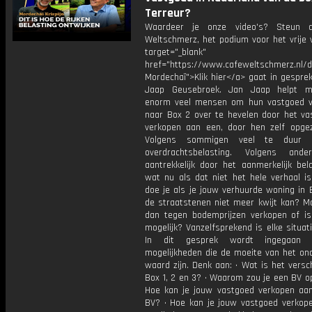
Terreur?
Waardeer je onze video's? Steun 
Weltschmerz, het podium voor het vrije 
target="_blank"
href="https://www.cafeweltschmerz.nl/
Mordechaï">Klik hier</a> gaat in gespre
Jaap Geusebroek. Jan Jaap helpt m
enorm veel mensen om hun vastgoed 
naar Box 2 over te hevelen door het va
verkopen aan een, door hen zelf opgez
Volgens sommigen veel te duur 
overdrachtsbelasting. Volgens ande
aantrekkelijk door het aanmerkelijk bel
wat nu als dat niet het hele verhaal i
doe je als je jouw verhuurde woning in 
de straatstenen niet meer kwijt kan? Mo
dan tegen bodemprijzen verkopen of i
mogelijk? Vanzelfsprekend is elke situat
In dit gesprek wordt ingegaan 
mogelijkheden die de moeite van het on
waard zijn. Denk aan: • Wat is het versc
Box 1, 2 en 3? • Waarom zou je een BV o
Hoe kan je jouw vastgoed verkopen aan
BV? • Hoe kan je jouw vastgoed verkop