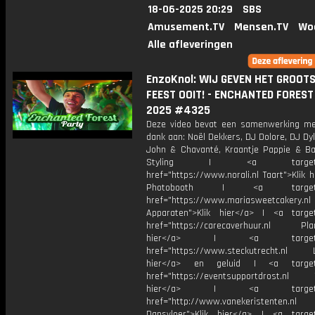
18-06-2025 20:29
SBS
Amusement.TV
Mensen.TV
Wo
Alle afleveringen
EnzoKnol: WIJ GEVEN HET GROOT
FEEST OOIT! - ENCHANTED FOREST
2025 #4325
Deze video bevat een samenwerking m
dank aan: Noël Dekkers, DJ Dolore, DJ Dyl
John & Chavanté, Kraantje Pappie & Ban
Styling | <a target="_
href="https://www.norali.nl Taart">Klik 
Photobooth | <a target="_
href="https://www.mariasweetcakery.nl
Apparaten">Klik hier</a> | <a target
href="https://carecaverhuur.nl Plan
hier</a> | <a target="_
href="https://www.steckutrecht.nl Li
hier</a> en geluid | <a target=
href="https://eventsupportdrost.nl T
hier</a> | <a target="_
href="http://www.vanekeristenten.nl
Dansvloer">Klik hier</a> | <a target