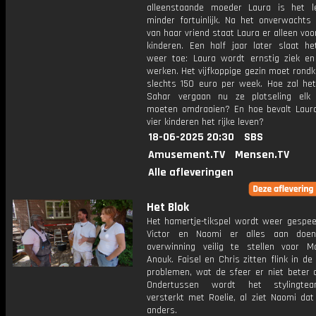
alleenstaande moeder Laura is het l
minder fortuinlijk. Na het onverwachts 
van haar vriend staat Laura er alleen voo
kinderen. Een half jaar later slaat he
weer toe: Laura wordt ernstig ziek en
werken. Het vijfkoppige gezin moet rond
slechts 150 euro per week. Hoe zal he
Sahar vergaan nu ze plotseling elk 
moeten omdraaien? En hoe bevalt Laur
vier kinderen het rijke leven?
18-06-2025 20:30
SBS
Amusement.TV
Mensen.TV
Alle afleveringen
Het Blok
Het hamertje-tikspel wordt weer gespeel
Victor en Naomi er alles aan do
overwinning veilig te stellen voor M
Anouk. Faisel en Chris zitten flink in de 
problemen, wat de sfeer er niet beter 
Ondertussen wordt het stylingt
versterkt met Roelie, al ziet Naomi dat
anders.