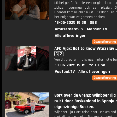
Michel geeft Bonnie een origineel cadea
zichzelf daarmee ook een plezier. 
Chantal komen allebei uit Friesland, en d
het enige wat ze gemeen hebben.
18-06-2025 19:30
SBS
Amusement.TV
Mensen.TV
Alle afleveringen
AFC Ajax: Get to know Vitezslav 
🇨🇿
Van dit programma is geen informatie be
18-06-2025 19:15
YouTube
Voetbal.TV
Alle afleveringen
Gort over de Grens: Wijnboer Ilja
reist door Baskenland in Spanje 
eigenzinnige Basken.
Wijnboer Ilja Gort reist door Baskenland
met zijn eigenzinnige Basken. Hij leert z