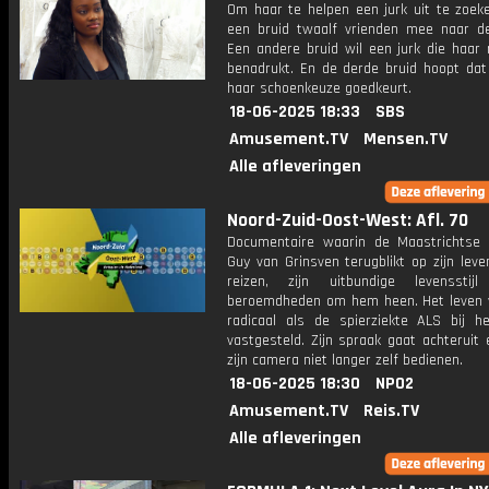
Om haar te helpen een jurk uit te zoek
een bruid twaalf vrienden mee naar de
Een andere bruid wil een jurk die haar 
benadrukt. En de derde bruid hoopt dat
haar schoenkeuze goedkeurt.
18-06-2025 18:33
SBS
Amusement.TV
Mensen.TV
Alle afleveringen
Noord-Zuid-Oost-West: Afl. 70
Documentaire waarin de Maastrichtse 
Guy van Grinsven terugblikt op zijn leve
reizen, zijn uitbundige levenssti
beroemdheden om hem heen. Het leven 
radicaal als de spierziekte ALS bij 
vastgesteld. Zijn spraak gaat achteruit 
zijn camera niet langer zelf bedienen.
18-06-2025 18:30
NPO2
Amusement.TV
Reis.TV
Alle afleveringen