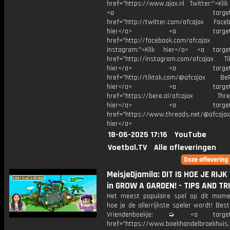
href="https://www.ajax.nl Twitter:">Kli
<a target="_bl
href="http://twitter.com/afcajax Facebo
hier</a> <a target="_
href="http://facebook.com/afcajax
Instagram:">Klik hier</a> <a target
href="http://instagram.com/afcajax TikT
hier</a> <a target="_
href="http://tiktok.com/@afcajax BeRe
hier</a> <a target="_
href="https://bere.al/afcajax Threa
hier</a> <a target="_
href="https://www.threads.net/@afcajax
hier</a>
18-06-2025 17:16
YouTube
Voetbal.TV
Alle afleveringen
MeisjeDjamila: DIT IS HOE JE RIJ
in GROW A GARDEN! - TIPS AND TR
Het meest populaire spel op dit momen
hoe je de allerrijkste speler wordt! Beste
Vriendenboekje: ➭ <a target="
href="https://www.boekhandelbroekhuis.