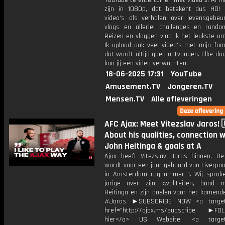
YouTube te entertainen met video's! Al mi
zijn in 1080p, dat betekent dus HD! 
video's als verhalen over levensgebeur
vlogs en allerlei challenges en rando
Reizen en vloggen vind ik het leukste o
Ik upload ook veel video's met mijn fam
dat wordt altijd goed ontvangen. Elke da
kan jij een video verwachten.
18-06-2025 17:31
YouTube
Amusement.TV
Jongeren.TV
Mensen.TV
Alle afleveringen
AFC Ajax: Meet Vitezslav Jaros! 
About his qualities, connection w
John Heitinga & goals at A
Ajax heeft Vitezslav Jaros binnen. D
wordt voor een jaar gehuurd van Liverpool
in Amsterdam rugnummer 1. Wij sprak
jarige over zijn kwaliteiten, band
Heitinga en zijn doelen voor het komend
#Jaros ►SUBSCRIBE NOW <a target=
href="http://ajax.ms/subscribe ►FOL
hier</a> US Website: <a target=