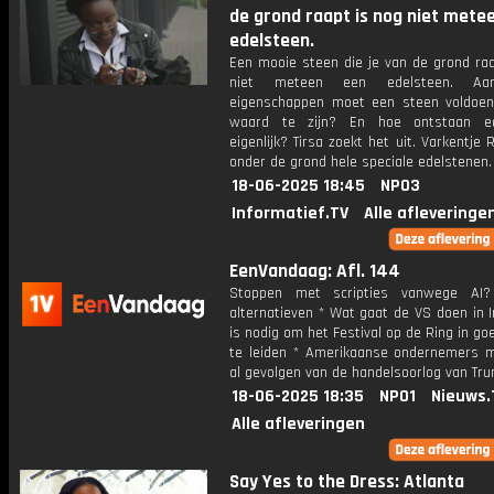
de grond raapt is nog niet mete
edelsteen.
Een mooie steen die je van de grond raa
niet meteen een edelsteen. Aa
eigenschappen moet een steen voldoe
waard te zijn? En hoe ontstaan ed
eigenlijk? Tirsa zoekt het uit. Varkentje 
onder de grond hele speciale edelstenen.
18-06-2025 18:45
NPO3
Informatief.TV
Alle afleveringe
EenVandaag: Afl. 144
Stoppen met scripties vanwege AI? 
alternatieven * Wat gaat de VS doen in I
is nodig om het Festival op de Ring in g
te leiden * Amerikaanse ondernemers 
al gevolgen van de handelsoorlog van Tr
18-06-2025 18:35
NPO1
Nieuws.
Alle afleveringen
Say Yes to the Dress: Atlanta