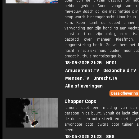
doen dan de artsen destijds bij haa
hebben gedaan. Sanne vangt samen
mevrouw Bosch op, die met heftige pijn
heup wordt binnengebracht. Haar heup li
kom. Koen komt de spoed binnen
verwonding aan zijn hand na een vechtpa
constateert dat zijn pink gebroken is.
bezorgd over meneer Kleefman, 
longontsteking heeft. Ze wil hem het l
nacht in het ziekenhuis houden, maar dat 
omdat hij thuis mantelzorger is.
18-06-2025 21:25
NPO1
Amusement.TV
Gezondheid.TV
Mensen.TV
Onrecht.TV
Alle afleveringen
Chopper Cops
Iemand doet een melding van een 
persoon in de buurt. Vanuit de lucht ziet
de dader een auto steelt en met hoge
ervandoor gaat, dwars door tuinen 
heen.
18-06-2025 21:23
SBS