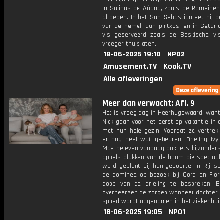
in Salinas de Añana, zoals de Romeinen
al deden. In het San Sebastian eet hij d
van de hemel' aan pintxos, en in Getaria 
vis geserveerd zoals de Baskische vi
vroeger thuis aten.
18-06-2025 19:10
NPO2
Amusement.TV
Kook.TV
Alle afleveringen
Meer dan verwacht: Afl. 9
Het is vroeg dag in Heerhugowaard, want
Nick gaan voor het eerst op vakantie in 
met hun hele gezin. Voordat ze vertrek
er nog heel wat gebeuren. Drieling Ivy
Mae beleven vandaag ook iets bijzonders
appels plukken van de boom die speciaal
werd geplant bij hun geboorte. In Rijns
de dominee op bezoek bij Cora en Flo
doop van de drieling te bespreken. Bi
overheersen de zorgen wanneer dochter
spoed wordt opgenomen in het ziekenhui
18-06-2025 19:05
NPO1