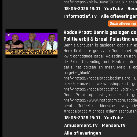
href="https://bit.ly/3XweTO0">Klik hier</
18-06-2025 18:01
YouTube
Beur
Informatief.TV
Alle afleveringe
RoddelPraat: Dennis geslagen do
Politie erbij & Israel, Palestina e
Dennis Schouten is geslagen door zijn ex
Henk Krol is te gast. Jan Roos moet zij
kwijt aangaande Israel, Palestina en Iran.
de Extra Uitzending met Henk en de A
serie, het boksen en meer. Meld je aa
target="_blank"
href="https://roddelpraat.backme.org Ch
hier</a> onze nieuwe webshop: <a target
href="https://roddelpraat.shop Volg">Kli
RoddelPraat op Instagram: <a target
href="https://www.instagram.com/rodde
hl=nl Tot">Klik hier</a> volgen
#roddelpraat #janroos #dennisschouten
18-06-2025 18:01
YouTube
Amusement.TV
Mensen.TV
Alle afleveringen