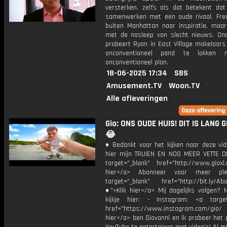
versterken, zelfs als dat betekent dat
samenwerken met een oude rivaal. Fred
buiten Manhattan naar inspiratie, maar
met de nasleep van slecht nieuws. On
probeert Ryan in East Village makelaars
onconventioneel pand te lokken
onconventioneel plan.
18-06-2025 17:34
SBS
Amusement.TV
Woon.TV
Alle afleveringen
Gio: ONS OUDE HUIS! DIT IS LANG 
😂
♦ Bedankt voor het kijken naar deze vid
hier mijn TRUIEN EN NOG MEER VETTE D
target="_blank" href="http://www.gioxl.
hier</a> Abonneer voor meer ple
target="_blank" href="http://bit.ly/Ab
♦">Klik hier</a> Mij dagelijks volgen?
kijkje hier: - Instagram: <a target
href="https://www.instagram.com/gio/
hier</a> ben Giovanni en ik probeer het 