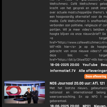
Weltschmerz. Café Weltschmerz gelo
kracht van het gesprek en zendt inter
over actuele maatschappelijke thema's. 
een hoogwaardig alternatief voor de m
media. Café Weltschmerz is onafhankelij
verbonden aan politieke, religieuze of c
partijen. Wil je meer video's bekijken
hoogte blijven via onze nieuwsbrief? Ga
<a target="_bl
href="https://www.cafeweltschmerz.nl/v
Wil">Klik hier</a> je op de hoogt
gebracht van onze nieuwe video's? Kl
deze link: <a target="_
href="https://bit.ly/3XweTO0">Klik hier</
18-06-2025 20:00
YouTube
Beu
Informatief.TV
Alle afleveringe
NOS Journaal 20.00 uur: Afl. 121
Met het laatste nieuws, gebeurteni
nationaal en internationaal bela
weersverwachting. En op NPO 1 e
gebarentaal.
18-06-2025 20:00
NPO1
Nieuws