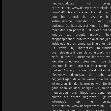
nieuws-updates: <a target="
href="https://www.debegrenzers.nl/nieu
Frank">Klik hier</a> Ruesink en Mordecha
gaan hun energie, hun visie en hun
enthousiasme bundelen in een glo
podcast: De Begrenzers! Maar De Begr
meer dan een podcast. Het is een online
waarop we steeds nieuwe "how
stappenplannen" publiceren over hoe jij al
liefdeloosheid en onmenselijkheid kunt 
Dit zowel bij instanties, multinat
overheidsinstellingen, als op je werk, in r
zelfs in jezelf. Daarnaast lanceren w
website collectieve acties waarin we a
gezamenlijk een krachtig begrenzend 
maken. Als wij als mensheid willen d
nieuwe wereld ontstaat, dan hebben we
zeggen tegen de oude wereld, die we 
willen zien. En dat is precies wat De B
gaan doen, en daar nodigen we jou voo
mee te doen, ons initiatief te steunen en
sluiten als eerste Begrenzer. Kijk 
informatie op <a target="_
href="https://www.debegrenzers.nl/ --- 
hier</a> video is geproduceerd d