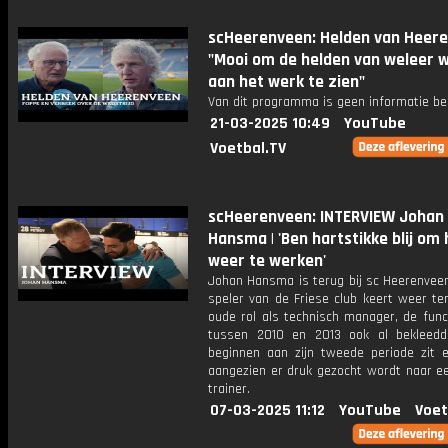
scHeerenveen: Helden van Heere
"Mooi om de helden van weleer 
aan het werk te zien"
Van dit programma is geen informatie be
21-03-2025 10:49
YouTube
Voetbal.TV
scHeerenveen: INTERVIEW Johan
Hansma | 'Ben hartstikke blij om 
weer te werken'
Johan Hansma is terug bij sc Heerenveen
speler van de Friese club keert weer ter
oude rol als technisch manager, de funct
tussen 2010 en 2013 ook al bekleedd
beginnen aan zijn tweede periode zit er
aangezien er druk gezocht wordt naar e
trainer.
07-03-2025 11:12
YouTube
Voet