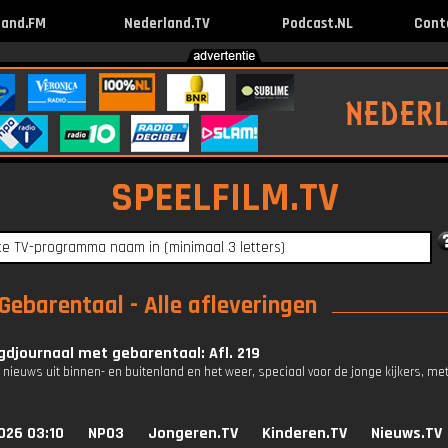
land.FM
Nederland.TV
Podcast.NL
Cont
SPEELFILM.TV
ebarentaal - Alle afleveringen
djournaal met gebarentaal: Afl. 219
 nieuws uit binnen- en buitenland en het weer, speciaal voor de jonge kijkers, me
026 03:10
NPO3
Jongeren.TV
Kinderen.TV
Nieuws.TV