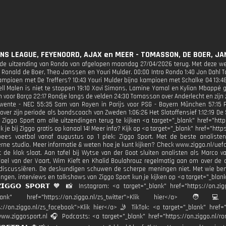
NS LEAGUE, FEYENOORD, AJAX en MEER - TOMASSON, DE BOER, JA
r de uitzending van Rondo van afgelopen maandag 27/04/2026 terug. Met deze wee
Ronald de Boer, Theo Janssen en Youri Mulder. 00:00 Intro Rondo 1:40 Jon Dahl 
mpioen met De Treffers? 10:43 Youri Mulder bijna kampioen met Schalke 04 13:4
ell Malen is niet te stoppen 19:10 Xavi Simons, Lamine Yamal en Kylian Mbappé 
n voor Barça 22:17 Rondje langs de velden 24:30 Tomasson over Anderlecht en zijn
wente - NEC 55:35 Sam van Royen in Parijs voor PSG - Bayern München 57:15 P
ver zijn periode als bondscoach van Zweden 1:06:26 Het Slotoffensief 1:12:19 D
 Ziggo Sport om alle uitzendingen terug te kijken <a target="_blank" href="http
jk je bij Ziggo gratis op kanaal 14! Meer info? Kijk op <a target="_blank" href="http
ees voetbal vanaf augustus op 1 plek: Ziggo Sport. Met de beste analisten 
ne studio. Meer informatie & weten hoe je kunt kijken? Check www.ziggo.nl/uefa!
t de klok slaat. Aan tafel bij Wytse van der Goot sluiten analisten als Marco va
fael van der Vaart, Wim Kieft en Khalid Boulahrouz regelmatig aan om over de ac
 discussiëren. De deskundigen schuwen de scherpe meningen niet. Met wie ben 
gen, interviews en talkshows van Ziggo Sport kun je kijken op <a target="_blank" 
𝗜𝗚𝗚𝗢 𝗦𝗣𝗢𝗥𝗧 🧡 📸 Instagram: <a target="_blank" href="https://on.zi
_blank" href="https://on.ziggo.nl/zs_twitter">Klik hier</a>
s://on.ziggo.nl/zs_facebook">Klik hier</a> 🤳 TikTok: <a target="_blank" href="h
ww.ziggosport.nl 🎧 Podcasts: <a target="_blank" href="https://on.ziggo.nl/ron