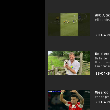
AFC Ajax
Mika Godts
28-04-2
De diere
De liefde h
David haas
Een honden
28-04-2
Weergalo
Van dit pr
28-04-2