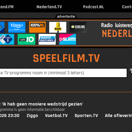
land.FM
Nederland.TV
Podcast.NL
Cont
SPEELFILM.TV
: 'Ik heb geen mooiere wedstrijd gezien'
ogramma is geen informatie beschikbaar
026 23:30
Ziggo
Voetbal.TV
Sporten.TV
Alle aflever