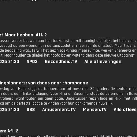
et Maar Hebben: Afl. 2
 zussen verder bouwen aan hun toekomst en zelfstandigheid, blijkt het huis van z
estigd op een woonunit in de tuin, zodat er meer ruimte ontstaat. Maar tijdens he
 de bedoeling was. Terwijl het gezin zoekt naar meer ruimte, werken Sheneeva e
eit. Maar houden ze allebei het hoofd boven water tijdens deze nieuwe uitdaging?
026 21:30
NPO3
Gezondheid.TV
Alle afleveringen
ingplanners: van chaos naar champagne
wdag van Hella stijgt de temperatuur tot boven de 30 graden. De tenten moet
 dat is een flinke uitdaging. Voor Nina en Susanna staat de ceremonie in Itali
troleerd, want fouten zijn geen optie. Ondertussen reizen Inge en Nikki met in
rca om de perfecte locatie te vinden voor hun aankomende huwelijk.
026 21:30
SBS
Amusement.TV
Mensen.TV
Alle aflev
en: Afl. 2
ede keert terug naar de volkswijk waar hij opgroeide en blikt hij terug op zijn 