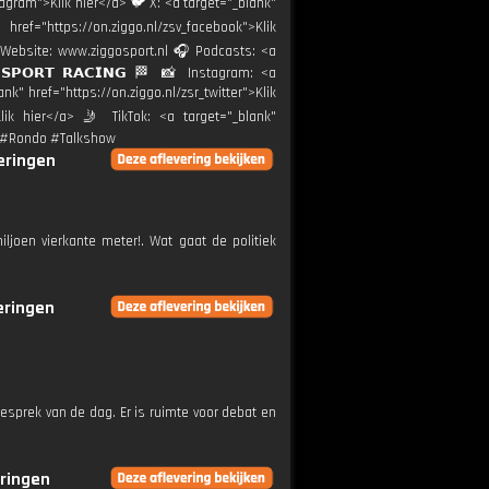
stagram">Klik hier</a> 🐦 X: <a target="_blank"
href="https://on.ziggo.nl/zsv_facebook">Klik
🌐 Website: www.ziggosport.nl 🎧 Podcasts: <a
 𝗦𝗣𝗢𝗥𝗧 𝗥𝗔𝗖𝗜𝗡𝗚 🏁 📸 Instagram: <a
nk" href="https://on.ziggo.nl/zsr_twitter">Klik
lik hier</a> 🤳 TikTok: <a target="_blank"
rt #Rondo #Talkshow
veringen
ljoen vierkante meter!. Wat gaat de politiek
veringen
esprek van de dag. Er is ruimte voor debat en
eringen