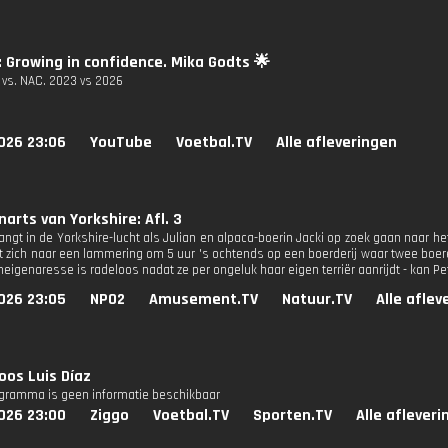
: Growing in confidence. Mika Godts 🌟
 vs. NAC. 2023 vs 2026
026 23:06
YouTube
Voetbal.TV
Alle afleveringen
narts van Yorkshire: Afl. 3
angt in de Yorkshire-lucht als Julian en alpaca-boerin Jacki op zoek gaan naar he
t zich naar een lammering om 5 uur 's ochtends op een boerderij waar twee boeren
eigenaresse is radeloos nadat ze per ongeluk haar eigen terriër aanrijdt - kan Pe
026 23:05
NPO2
Amusement.TV
Natuur.TV
Alle aflev
os Luis Díaz
ogramma is geen informatie beschikbaar
026 23:00
Ziggo
Voetbal.TV
Sporten.TV
Alle aflever