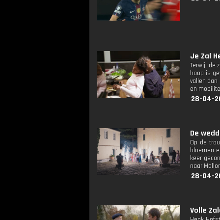
Je Zal H
Terwijl de
hoop is gev
vallen dan
en mobilit
28-04-2
De wedd
Op de trou
bloemen en
keer gecon
naar Mallo
28-04-2
Volle Zal
Henk Hofst