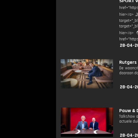
𝗦𝗣𝗢𝗥𝗧 
href="http
hier</a> 
target="_b
target="_bl
hier</a> 
href="http
28-04-2
Rutgers 
De wooncri
daaraan d
28-04-2
Pauw & D
Talkshow o
actuele dui
28-04-2