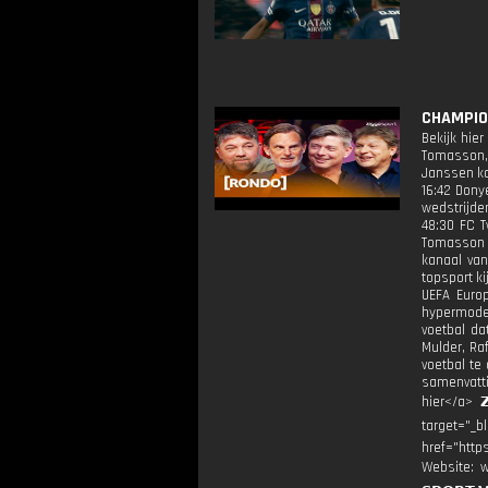
CHAMPIO
Bekijk hie
Tomasson, 
Janssen ka
16:42 Dony
wedstrijde
48:30 FC T
Tomasson o
kanaal van
topsport ki
UEFA Europ
hypermoder
voetbal da
Mulder, Ra
voetbal te
samenvattin
hier</a> 
target="
href="http
Website: w