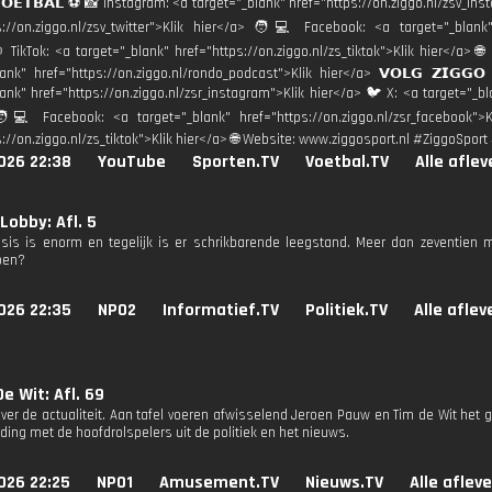
𝗩𝗢𝗘𝗧𝗕𝗔𝗟 ⚽️ 📸 Instagram: <a target="_blank" href="https://on.ziggo.nl/zsv_in
s://on.ziggo.nl/zsv_twitter">Klik hier</a> 🧑💻 Facebook: <a target="_blank" 
 TikTok: <a target="_blank" href="https://on.ziggo.nl/zs_tiktok">Klik hier</a> 
lank" href="https://on.ziggo.nl/rondo_podcast">Klik hier</a> 𝗩𝗢𝗟𝗚 𝗭𝗜𝗚𝗚
ank" href="https://on.ziggo.nl/zsr_instagram">Klik hier</a> 🐦 X: <a target="_bla
💻 Facebook: <a target="_blank" href="https://on.ziggo.nl/zsr_facebook">K
s://on.ziggo.nl/zs_tiktok">Klik hier</a> 🌐 Website: www.ziggosport.nl #ZiggoSpo
026 22:38
YouTube
Sporten.TV
Voetbal.TV
Alle afle
Lobby: Afl. 5
sis is enorm en tegelijk is er schrikbarende leegstand. Meer dan zeventien mi
oen?
026 22:35
NPO2
Informatief.TV
Politiek.TV
Alle afle
e Wit: Afl. 69
ver de actualiteit. Aan tafel voeren afwisselend Jeroen Pauw en Tim de Wit het g
ding met de hoofdrolspelers uit de politiek en het nieuws.
026 22:25
NPO1
Amusement.TV
Nieuws.TV
Alle aflev