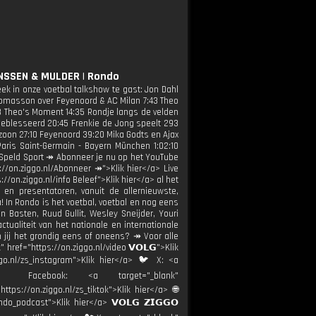
NSSEN & MULDER | Rondo
k in onze voetbal talkshow te gast: Jon Dahl
Tomasson over Feyenoord & AC Milan 7:43 Theo
8 Theo's Moment 14:35 Rondje langs de velden
geblesseerd 20:45 Frenkie de Jong speelt 293
 zoon 27:10 Feyenoord 39:20 Mika Godts en Ajax
aris Saint-Germain - Bayern München 1:02:10
e Speld Sport ↠ Abonneer je nu op het YouTube
://on.ziggo.nl/Abonneer ↠">Klik hier</a> Live
s://on.ziggo.nl/info Beleef">Klik hier</a> al het
en presentatoren, vanuit de allernieuwste,
 In Rondo is het voetbal, voetbal en nog eens
n Basten, Ruud Gullit, Wesley Sneijder, Youri
tualiteit van het nationale en internationale
jij het grondig eens of oneens? ↠ Voor alle
href="https://on.ziggo.nl/video 𝗩𝗢𝗟𝗚">Klik
ggo.nl/zs_instagram">Klik hier</a> 🐦 X: <a
 🧑💻 Facebook: <a target="_blank"
ttps://on.ziggo.nl/zs_tiktok">Klik hier</a> 🌐
do_podcast">Klik hier</a> 𝗩𝗢𝗟𝗚 𝗭𝗜𝗚𝗚𝗢