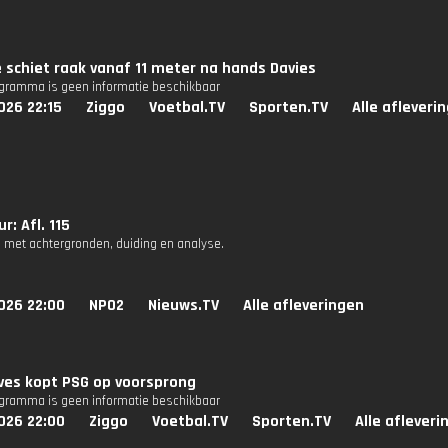
schiet raak vanaf 11 meter na hands Davies
ogramma is geen informatie beschikbaar
026 22:15
Ziggo
Voetbal.TV
Sporten.TV
Alle afleveri
r: Afl. 115
 met achtergronden, duiding en analyse.
026 22:00
NPO2
Nieuws.TV
Alle afleveringen
ves kopt PSG op voorsprong
ogramma is geen informatie beschikbaar
026 22:00
Ziggo
Voetbal.TV
Sporten.TV
Alle afleveri