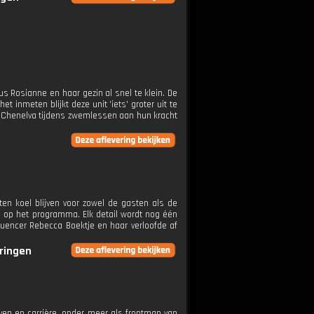
us Rosianne en haar gezin al snel te klein. De
t inmeten blijkt deze unit 'iets' groter uit te
n Chenelva tijdens zwemlessen aan hun kracht
en koel blijven voor zowel de gasten als de
ë op het programma. Elk detail wordt nog één
fluencer Rebecca Boektje en haar verloofde af
eringen
leven en carrière, onder meer als frontman van