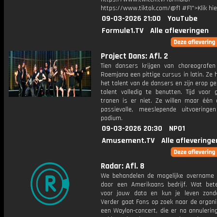
https://www.tiktok.com/@f1 #F1">Klik hi
09-03-2026 21:00
YouTube
Formule1.TV
Alle afleveringen
Project Dans: Afl. 2
Tien dansers krijgen van choreografe
Roemjana een pittige cursus in latin. Ze
het talent van de dansers en zijn erop g
talent volledig te benutten. Tijd voor 
tranen is er niet. Ze willen maar één d
passievolle, meeslepende uitvoering
podium.
09-03-2026 20:30
NPO1
Amusement.TV
Alle afleveringe
Radar: Afl. 8
We behandelen de mogelijke overname 
door een Amerikaans bedrijf. Wat bet
voor jouw data en kun je leven zond
Verder gaat Fons op zoek naar de organi
een Waylon-concert, die er na annulerin