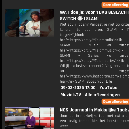
WAT doe je: voor 1 DAG GESLACH
SWITCH 😂 | SLAM!
Wat zou jij doen? Vergeet je niet op onz
kanalen te abonneren: SLAM! – 
target="_blank"
href="https://bit.ly/YTslamradio">Klik
SLAM! – Music <a target="_
href="https://bit.ly/YTslammusic">Klik
SLAM! – Series <a target="
href="https://bit.ly/YTslamseries">Klik
Wil jij exclusieve content? Volg ons op 
<a target="_bl
href="https://www.instagram.com/slamoff
hier</a> SLAM! Boost Your Life
09-03-2026 17:00
YouTube
Muziek.TV
Alle afleveringen
NOS Journaal in Makkelijke Taal: 
Journaal in makkelijke taal met extra ui
een rustig tempo. Met het laatste nieu
weer.