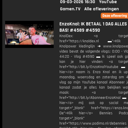
09-03-2026 16:30
YouTube
Gamen.TV
Alle afleveringen
EnzoKnol: IK BETAAL 1 DAG ALLES
BAS! #4589 #4590
KnolDex: <a target="_
href="https://knoldex.nl ▬">Klik 
Knolpower kledinglijn ➜ www.knolpowe
video bevat de volgende vlogs: 0:00 - V
44:20 - Vlog #4590 ▬ Ik speel ook g
kan je hier vinden: <a target=
href="http://bit.ly/EnzoKnolYoutube ▬ M
hier</a> naam is Enzo Knol en ik up
maandag, woensdag en zaterdag om 4
vlog op mijn YouTube kanaal Abonneer j
kanaal zodat je alles kan bekijken w
maak: <a target="_b
href="http://bit.ly/AbonneerEnzoKnol ▬ 
hier</a> mij ook op social me
target="_blank" href="https://enzo.kno
De">Klik hier</a> Bennies Podc
target="_blank"
href="https://www.podimo.nl/debennies