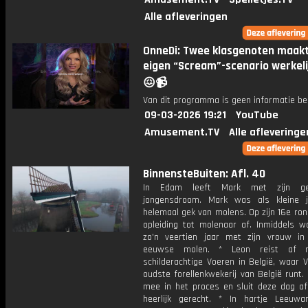
Alle afleveringen
OnneDi: Twee klasgenoten maak
eigen “Scream”-scenario werkeli
😖📹
Van dit programma is geen informatie be
09-03-2026 19:21
YouTube
Amusement.TV
Alle afleveringe
BinnensteBuiten: Afl. 40
In Edam leeft Mark met zijn ge
jongensdroom. Mark was als kleine 
helemaal gek van molens. Op zijn 16e ron
opleiding tot molenaar af. Inmiddels wo
zo'n veertien jaar met zijn vrouw in
eeuwse molen. * Leon reist af 
schilderachtige Voeren in België, waar 
oudste forellenkwekerij van België runt. 
mee in het proces en sluit deze dag a
heerlijk gerecht. * In hartje Leeuwa