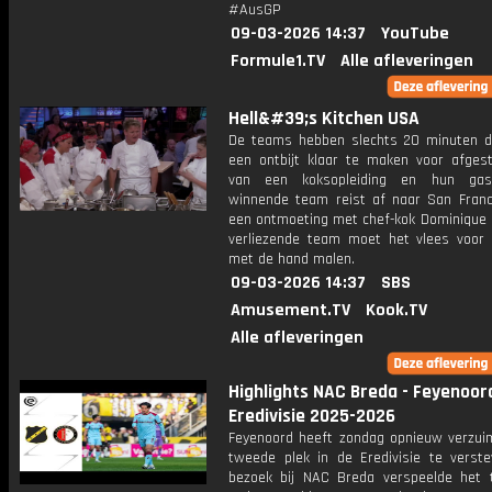
#AusGP
09-03-2026 14:37
YouTube
Formule1.TV
Alle afleveringen
Hell&#39;s Kitchen USA
De teams hebben slechts 20 minuten d
een ontbijt klaar te maken voor afges
van een koksopleiding en hun gas
winnende team reist af naar San Franc
een ontmoeting met chef-kok Dominique 
verliezende team moet het vlees voor 
met de hand malen.
09-03-2026 14:37
SBS
Amusement.TV
Kook.TV
Alle afleveringen
Highlights NAC Breda - Feyenoord
Eredivisie 2025-2026
Feyenoord heeft zondag opnieuw verzu
tweede plek in de Eredivisie te verste
bezoek bij NAC Breda verspeelde het