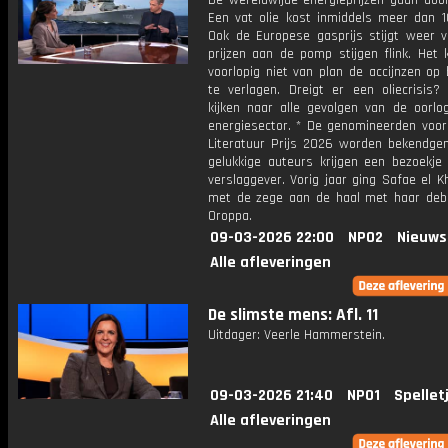
De wereldwijde energieprijzen gaan door
Een vat olie kost inmiddels meer dan 10
Ook de Europese gasprijs stijgt weer v
prijzen aan de pomp stijgen flink. Het 
voorlopig niet van plan de accijnzen op
te verlagen. Dreigt er een oliecrisis
kijken naar alle gevolgen van de oorlo
energiesector. * De genomineerden voor 
Literatuur Prijs 2026 worden bekendge
gelukkige auteurs krijgen een bezoekje
verslaggever. Vorig jaar ging Safae el 
met de zege aan de haal met haar de
Oroppa.
09-03-2026 22:00
NPO2
Nieuws
Alle afleveringen
De slimste mens: Afl. 11
Uitdager: Veerle Hammerstein.
09-03-2026 21:40
NPO1
Spellet
Alle afleveringen