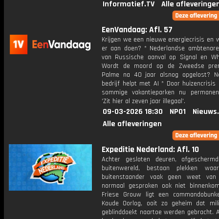
Informatief.TV
Alle afleveringe
EenVandaag: Afl. 57
Krijgen we een nieuwe energiecrisis en 
er aan doen? * Nederlandse ambtenare
van Russische aanval op Signal en W
Wordt de moord op de Zweedse prem
Palme na 40 jaar alsnog opgelost? N
bedrijf helpt met AI * Door huizencrisis
sommige vakantieparken nu permanen
'Zit hier al zeven jaar illegaal'.
09-03-2026 18:30
NPO1
Nieuws
Alle afleveringen
Expeditie Nederland: Afl. 10
Achter gesloten deuren, afgescherm
buitenwereld, bestaan plekken waa
buitenstaander vaak geen weet van
normaal gesproken ook niet binnenkom
Friese Grouw ligt een commandobunk
Koude Oorlog, ooit zo geheim dat mili
geblinddoekt naartoe werden gebracht. A