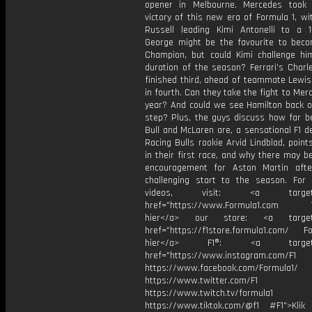
opener in Melbourne. Mercedes took 
victory of this new era of Formula 1, w
Russell leading Kimi Antonelli to a 1-
George might be the favourite to bec
Champion, but could Kimi challenge hi
duration of the season? Ferrari’s Charl
finished third, ahead of teammate Lewis
in fourth. Can they take the fight to Mer
year? And could we see Hamilton back o
step? Plus, the guys discuss how far b
Bull and McLaren are, a sensational F1 
Racing Bulls rookie Arvid Lindblad, point
in their first race, and why there may b
encouragement for Aston Martin aft
challenging start to the season. For
videos, visit: <a target="
href="https://www.Formula1.com Vis
hier</a> our store: <a target=
href="https://f1store.formula1.com/ Fol
hier</a> F1®: <a target="_
href="https://www.instagram.com/F1
https://www.facebook.com/Formula1/
https://www.twitter.com/F1
https://www.twitch.tv/formula1
https://www.tiktok.com/@f1 #F1">Klik