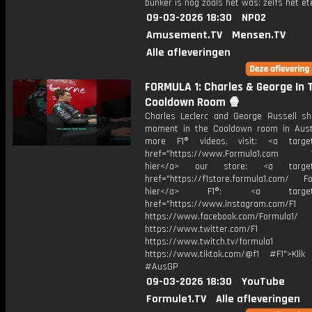
bunker is nog zoals het was: zelfs het ete
09-03-2026 18:30
NPO2
Amusement.TV
Mensen.TV
Alle afleveringen
FORMULA 1: Charles & George In 
Cooldown Room 🍿
Charles Leclerc and George Russell sh
moment in the Cooldown room in Austr
more F1® videos, visit: <a target=
href="https://www.Formula1.com Vis
hier</a> our store: <a target=
href="https://f1store.formula1.com/ Fol
hier</a> F1®: <a target="_
href="https://www.instagram.com/F1
https://www.facebook.com/Formula1/
https://www.twitter.com/F1
https://www.twitch.tv/formula1
https://www.tiktok.com/@f1 #F1">Klik
#AusGP
09-03-2026 18:30
YouTube
Formule1.TV
Alle afleveringen