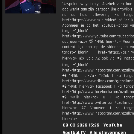
14-speler Iwaynitchiyo Asebeh zien hoe 
dag werkt aan zijn persoonlijke ontwikkeli
nu de hele aflevering: <a target=
href="https://www.az.nl/video! ✅">Klik
Abonneer je op het YouTube-kanaal v
target="_blank"
href="http://www.youtube.com/subscript
add_user=aztv 💯">Klik hier</a> Voor e
content kijk dan op de videopagina v
target="_blank" href="https://az.nl/vi
hier</a> ✍ Volg AZ ook via: 📲 Insta
target="_blank"
href="http://www.instagram.com/azalkm
📲">Klik hier</a> TikTok | <a target
href="https://www.tiktok.com/@azalkma
📲">Klik hier</a> Facebook | <a target
href="http://www.facebook.com/azalkma
📲">Klik hier</a> X | <a target=
href="http://www.twitter.com/azalkmaar
hier</a> AZ Vrouwen | <a target=
href="http://www.instagram.com/azalkma
hier</a>
09-03-2026 15:26
YouTube
Voetbal.TV
Alle afleveringen