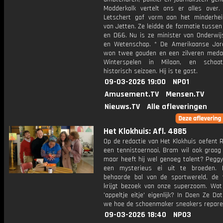
Modderkolk vertelt ons er alles over.
Letschert gaf vorm aan het minderhei
van Jetten. Ze leidde de formatie tusse
en D66. Nu is ze minister van Onderwijs
en Wetenschap. * De Amerikaanse Jor
won twee gouden en een zilveren medai
Winterspelen in Milaan, en schaa
historisch seizoen. Hij is te gast.
09-03-2026 19:00
NPO1
Amusement.TV
Mensen.TV
Nieuws.TV
Alle afleveringen
Het Klokhuis: Afl. 4885
Op de redactie van Het Klokhuis oefent 
een tennistoernooi, Bram wil ook graa
maar heeft hij wel genoeg talent? Peggy
een mysterieus ei uit te broeden. 
behaarde bal van de sportwereld, de t
krijgt bezoek van onze superzoom. Wat
'appeltje eitje' eigenlijk? In Doen Ze Da
we hoe de schoenmaker sneakers repare
09-03-2026 18:40
NPO3