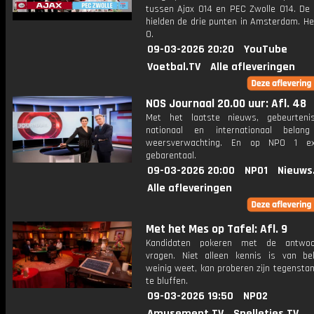
tussen Ajax O14 en PEC Zwolle O14. De 
hielden de drie punten in Amsterdam. He
0.
09-03-2026 20:20
YouTube
Voetbal.TV
Alle afleveringen
NOS Journaal 20.00 uur: Afl. 48
Met het laatste nieuws, gebeurteni
nationaal en internationaal bela
weersverwachting. En op NPO 1 e
gebarentaal.
09-03-2026 20:00
NPO1
Nieuws
Alle afleveringen
Met het Mes op Tafel: Afl. 9
Kandidaten pokeren met de antwo
vragen. Niet alleen kennis is van be
weinig weet, kan proberen zijn tegensta
te bluffen.
09-03-2026 19:50
NPO2
Amusement.TV
Spelletjes.TV