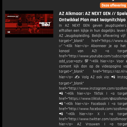
AZ Alkmaar: AZ NEXT GEN // Spel
Ontwikkel Plan met Iwaynitchiyo
In AZ NEXT GEN geven jeugdspelers 
elftallen een kijkje in hun dagelijks leven
AZ Jeugdopleiding. Bekijk aflevering vij
target="_blank" href="https://www.az.
✅">Klik hier</a> Abonneer je op het
kanaal van AZ! <a target="
href="http://www.youtube.com/subscript
add_user=aztv 💯">Klik hier</a> Voor e
content kijk dan op de videopagina v
target="_blank" href="https://az.nl/vi
hier</a> ✍ Volg AZ ook via: 📲 Insta
target="_blank"
href="http://www.instagram.com/azalkm
📲">Klik hier</a> TikTok | <a target
href="https://www.tiktok.com/@azalkma
📲">Klik hier</a> Facebook | <a target
href="http://www.facebook.com/azalkma
📲">Klik hier</a> X | <a target=
href="http://www.twitter.com/azalkmaar
hier</a> AZ Vrouwen | <a target=