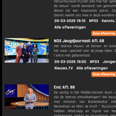
natuurmuseum Fryslân zien hoe het 'geh
de natuur' wordt bewaard: van gemumm
dieren tot een imposante potvis. Co
Dennis neemt ons mee in deze wondere 
09-03-2026 19:10
NPO2
Kennis.
Alle afleveringen
NOS Jeugdjournaal: Afl. 68
Het laatste nieuws uit binnen- en buit
het weer, speciaal voor de jonge kijker.
1 extra met gebarentaal.
09-03-2026 19:00
NPO3
Jonger
Nieuws.TV
Alle afleveringen
Eva: Afl. 88
De oorlog in het Midden-Oosten duurt v
zijn de laatste ontwikkelingen? We besp
met minister van Buitenlandse Za
Berendsen en Mart de Kruif. * Russisch
hebben WhatsApp en Signal van Ned
ambtenaren, politici en journalisten geh