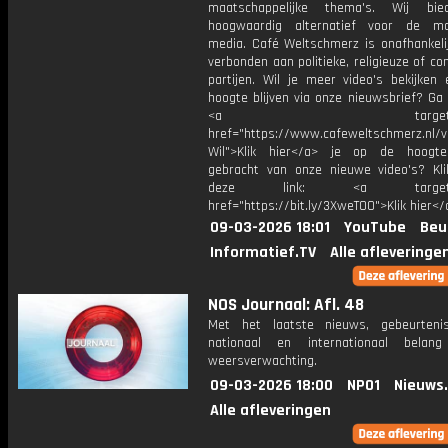
maatschappelijke thema's. Wij bi
hoogwaardig alternatief voor de ma
media. Café Weltschmerz is onafhankelij
verbonden aan politieke, religieuze of c
partijen. Wil je meer video's bekijken
hoogte blijven via onze nieuwsbrief? Ga
<a target="_bl
href="https://www.cafeweltschmerz.nl/v
Wil">Klik hier</a> je op de hoogt
gebracht van onze nieuwe video's? Kl
deze link: <a target="_
href="https://bit.ly/3XweTO0">Klik hier</
09-03-2026 18:01
YouTube
Beu
Informatief.TV
Alle afleveringe
NOS Journaal: Afl. 48
Met het laatste nieuws, gebeurteni
nationaal en internationaal bela
weersverwachting.
09-03-2026 18:00
NPO1
Nieuws
Alle afleveringen