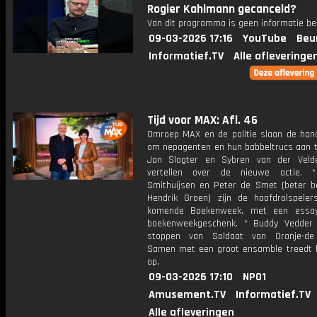
Rogier Kahlmann gecanceld?
Van dit programma is geen informatie be
09-03-2026 17:16
YouTube
Beu
Informatief.TV
Alle afleveringe
Tijd voor MAX: Afl. 46
Omroep MAX en de politie slaan de han
om nepagenten en hun babbeltrucs aan t
Jan Slagter en Sybren van der Veld
vertellen over de nieuwe actie. *
Smithuijsen en Peter de Smet (beter b
Hendrik Groen) zijn de hoofdrolspele
komende Boekenweek, met een essa
boekenweekgeschenk. * Buddy Vedder
stoppen van Soldaat van Oranje-de 
Samen met een groot ensamble treedt hi
op.
09-03-2026 17:10
NPO1
Amusement.TV
Informatief.TV
Alle afleveringen