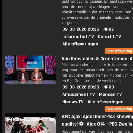
geld vandoor is gegaan. En besteden we
aan de nare bijwerkingen van een g
obesitasmedicijn dat mensen gebruiken
zorgverzekeraar de originele medicatie n
vergoedt.
09-03-2026 20:25
NPO2
Informatief.TV
Onrecht.TV
Alle afleveringen
Van Roosmalen & Groenteman: Af
Met verwondering, lichte irritatie en e
oog voor de absurditeit van de media
het publieke debat nemen Marcel van 
en Gijs Groenteman de week door.
09-03-2026 20:25
NPO3
Amusement.TV
Mensen.TV
Nieuws.TV
Alle afleveringen
AFC Ajax: Ajax Under-14s showing
quality! ⚽️ | Ajax O14 - PEC Zwoll
Hoogtepunten van het duel op De 