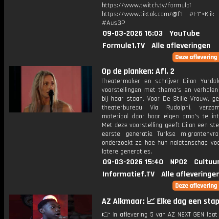
https://www.twitch.tv/formula1
https://www.tiktok.com/@f1 #F1">Klik
#AusGP
09-03-2026 16:03
YouTube
Formule1.TV
Alle afleveringen
Op de planken: Afl. 2
Theatermaker en schrijver Dilan Yurda
voorstellingen met thema's en verhalen 
bij haar staan. Voor De Stille Vrouw, g
theaterbureau Via Rudolphi, verza
materiaal door haar eigen oma's te int
Met deze voorstelling geeft Dilan een s
eerste generatie Turkse migrantenv
onderzoekt ze hoe hun nalatenschap voor
latere generaties.
09-03-2026 15:40
NPO2
Cultuu
Informatief.TV
Alle afleveringe
AZ Alkmaar: 📈 Elke dag een sta
👉 In aflevering 5 van AZ NEXT GEN laat