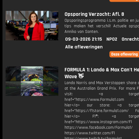
Opsporing Verzocht: Afl. 8
Opsporingsprogramma i.s.m. politie en ju
tips maken het verschil! Actuele opsp
Anniko van Santen.
09-03-2026 21:15
NPO2
Onrecht
Alle afleveringen
FORMULA 1: Lando & Max Can't He
Wave 👋
Lando Norris and Max Verstappen share
at the Australian Grand Prix. For more F
visit: <a target="_b
href="https://www.Formula1.com Vis
hier</a> our store: <a target=
href="https://f1store.formula1.com/ Fol
hier</a> F1®: <a target="_
href="https://www.instagram.com/F1
https://www.facebook.com/Formula1/
https://www.twitter.com/F1
https://www.twitch.tv/formula1