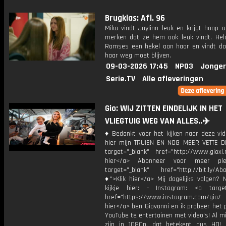
Brugklas: Afl. 96
Mika vindt Jaylinn leuk en krijgt hoop al
merken dat ze hem ook leuk vindt. Hel
Ramses een hekel aan haar en vindt dat
haar weg moet blijven.
09-03-2026 17:45
NPO3
Jonger
Serie.TV
Alle afleveringen
Gio: WIJ ZITTEN EINDELIJK IN HET
VLIEGTUIG WEG VAN ALLES..✈️
♦ Bedankt voor het kijken naar deze vid
hier mijn TRUIEN EN NOG MEER VETTE D
target="_blank" href="http://www.gioxl.
hier</a> Abonneer voor meer ple
target="_blank" href="http://bit.ly/Ab
♦">Klik hier</a> Mij dagelijks volgen?
kijkje hier: - Instagram: <a target
href="https://www.instagram.com/gio/
hier</a> ben Giovanni en ik probeer het 
YouTube te entertainen met video's! Al mi
zijn in 1080p, dat betekent dus HD! 