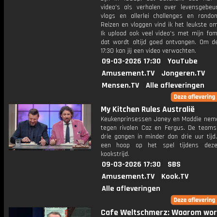
video's als verhalen over levensgebeur
vlogs en allerlei challenges en rando
Reizen en vloggen vind ik het leukste o
Ik upload ook veel video's met mijn fam
dat wordt altijd goed ontvangen. Om 
17:30 kan jij een video verwachten.
09-03-2026 17:30
YouTube
Amusement.TV
Jongeren.TV
Mensen.TV
Alle afleveringen
My Kitchen Rules Australië
Keukenprinsessen Janey en Maddie nem
tegen rivalen Caz en Fergus. De teams
drie gangen in minder dan drie uur tijd
een hoop op het spel tijdens deze
kookstrijd.
09-03-2026 17:30
SBS
Amusement.TV
Kook.TV
Alle afleveringen
Cafe Weltschmerz: Waarom wor