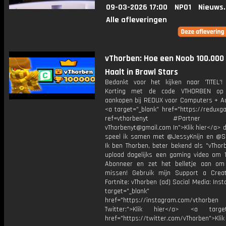
09-03-2026 17:00
NPO1
Nieuws
Alle afleveringen
vThorben: Hoe een Noob 100.000
Haalt in Brawl Stars
Bedankt voor het kijken naar 'TITEL'!
Korting met de code VTHORBEN op
aankopen bij REDUX voor Computers + Ac
<a target="_blank" href="https://reduxg
ref=vthorbenyt #Partner Bu
vThorbenyt@gmail.com In">Klik hier</a> 
speel ik samen met @JessyKnijn en @Sa
Ik ben Thorben, beter bekend als "vThor
upload dagelijks een gaming video om 1
Abonneer en zet het belletje aan om
missen! Gebruik mijn Support a Crea
Fortnite: vThorben (ad) Social Media: Ins
target="_blank"
href="https://instagram.com/vthorben
Twitter:">Klik hier</a> <a target=
href="https://twitter.com/vThorben">Klik