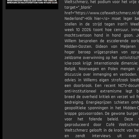
Weltschmerz, het podium voor het vrije 
target="_blank"
href="https://www.cafeweltschmerz.nl/
Nederland">Klik hier</a> moet leger be
stellen in de strijd tegen Iran?! Week
week 10 2026 toont hoe censuur, inm
machtsvertoon hand in hand gaan. J
Willem bespreken de escalerende oorl
Midden-Oosten. Gideon van Meijeren
hoger beroep vrijgesproken van opru
zeldzame overwinning op het activistisc
Icke-zaak krijgt internationale dimensie: 
België, Noorwegen en Polen mengen z
discussie over inmenging en verboden. 
advies in Willems eigen strafzaak biedt
een doorbraak. Een recent NCTV-docu
anti-institutioneel extremisme legt 
breed de overheid kritiek en verzet wil 
bedreiging. Energieprijzen schieten om
geopolitieke spanningen in het Midden-
krappe gasvoorraden. De gewone burger 
voor het falende beleid. Deze 
geproduceerd door Café Weltschme
Weltschmerz gelooft in de kracht van he
en zendt interviews uit over 