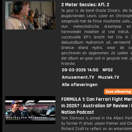
2 Meter Sessies: Afl. 2
Te gast is de band Oracle Sisters, die b
jeugdvrienden Lewis Lazer en Christophe
aangevuld met de Finse muzikante Julia 
Hun melancholische dreampop en
harmonieën maakten al snel indruk.
succesvolle EP's bracht het trio in
debuutalbum Hydranism uit, vernoemd
Griekse eiland Hydra, waar de so
geschreven en opgenomen. Ze spelen 
dat album en gaan ook in gesprek met 
Kroeske.
09-03-2026 14:50
NPO2
Amusement.TV
Muziek.TV
Alle afleveringen
FORMULA 1: Can Ferrari Fight Me
In 2026? | Australian GP Review | 
Nation Podcast
Tom Clarkson is joined in the Albert Pa
by former F1 driver Jolyon Palmer and Ch
Richard Craill to reflect on an entertain