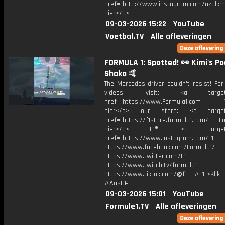
href="http://www.instagram.com/azalkma
hier</a>
09-03-2026 15:22
YouTube
Voetbal.TV
Alle afleveringen
FORMULA 1: Spotted! 👀 Kimi's P
Shaka 🤙
The Mercedes driver couldn't resist! Fo
videos, visit: <a target="
href="https://www.Formula1.com Vis
hier</a> our store: <a target=
href="https://f1store.formula1.com/ Fol
hier</a> F1®: <a target="_
href="https://www.instagram.com/F1
https://www.facebook.com/Formula1/
https://www.twitter.com/F1
https://www.twitch.tv/formula1
https://www.tiktok.com/@f1 #F1">Klik
#AusGP
09-03-2026 15:01
YouTube
Formule1.TV
Alle afleveringen