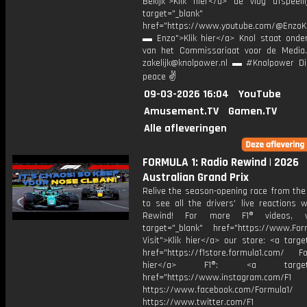
Bekijk">Klik hier</a> de vlog afspeelli
target="_blank"
href="https://www.youtube.com/@EnzoKn
▬ Enzo">Klik hier</a> Knol staat onder
van het Commissariaat voor de Media.
zakelijk@knolpower.nl ▬ #Knolpower Di
peace ✌
09-03-2026 16:04
YouTube
Amusement.TV
Gamen.TV
Alle afleveringen
FORMULA 1: Radio Rewind | 2026
Australian Grand Prix
Relive the season-opening race from the
to see all the drivers' live reactions 
Rewind! For more F1® videos, v
target="_blank" href="https://www.For
Visit">Klik hier</a> our store: <a targe
href="https://f1store.formula1.com/ Fol
hier</a> F1®: <a target="_
href="https://www.instagram.com/F1
https://www.facebook.com/Formula1/
https://www.twitter.com/F1