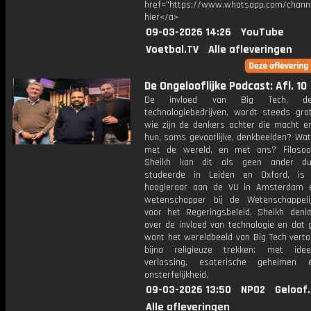
href="https://www.whatsapp.com/chann
hier</a>
09-03-2026 14:26
YouTube
Voetbal.TV
Alle afleveringen
De Ongelooflijke Podcast: Afl. 10
De invloed van Big Tech, d
technologiebedrijven, wordt steeds gro
wie zijn de denkers achter die macht en
hun, soms gevaarlijke, denkbeelden? Wat
met de wereld, en met ons? Filosoo
Sheikh kan dit als geen ander dui
studeerde in Leiden en Oxford, is 
hoogleraar aan de VU in Amsterdam 
wetenschapper bij de Wetenschappel
voor het Regeringsbeleid. Sheikh denk
over de invloed van technologie en dat 
want het wereldbeeld van Big Tech vert
bijna religieuze trekken: met ide
verlossing, esoterische geheimen 
onsterfelijkheid.
09-03-2026 13:50
NPO2
Geloof
Alle afleveringen