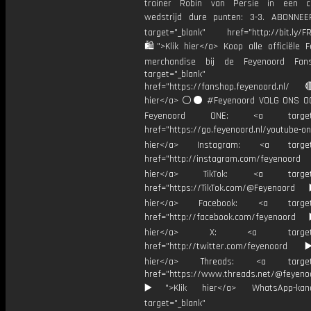
trainer Robin van Persie in een ch
wedstrijd dure punten: 3-3. ABONNE
target="_blank" href="http://bit.ly/F
🛍">Klik hier</a> Koop alle officiële F
merchandise bij de Feyenoord Fan
target="_blank"
href="https://fanshop.feyenoord.nl/
hier</a> ⚪️⚫ #Feyenoord VOLG ONS OO
Feyenoord ONE: <a target="
href="https://go.feyenoord.nl/youtube-on
hier</a> Instagram: <a target=
href="http://instagram.com/feyenoord
hier</a> TikTok: <a target="
href="https://TikTok.com/@Feyenoord
hier</a> Facebook: <a target="
href="http://facebook.com/feyenoord
hier</a> X: <a target="_
href="http://twitter.com/feyenoord
hier</a> Threads: <a target="
href="https://www.threads.net/@feyeno
▶️">Klik hier</a> WhatsApp-kan
target="_blank"