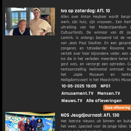
Ivo op zaterdag: Afl. 10
Alles over Anton Heyboer wordt bespro
werk, zijn huis, zijn vrouwen... Een it
uitreiking van het Modestipendium 
Cultuurfonds. De winnaar van dit ja
Lantink, is onlangs benoemd tot de re
van Jean Paul Gaultier. En een gespr
zangeres en tatoeëerder Roxanne Ha
vertelt over haar bijzondere vader, een 
Ivo die in het verleden meerdere keren 
gast was, en verzorgt een optreden. Cul
tentoonstelling Heilmantel ontmoet H
het Jopie Museum en tentoons
Heiligdomsvaart in het Maastrichts Mus
10-05-2025 19:05
NPO1
Amusement.TV
Mensen.TV
Nieuws.TV
Alle afleveringen
NOS Jeugdjournaal: Afl. 130
Het laatste nieuws uit binnen- en buit
het weer, speciaal voor de jonge kijker.