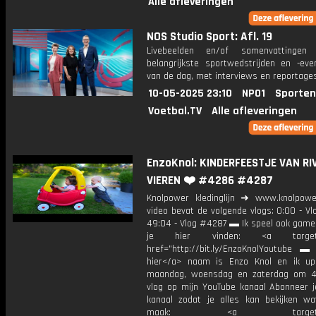
Alle afleveringen
NOS Studio Sport: Afl. 19
Livebeelden en/of samenvattinge
belangrijkste sportwedstrijden en -ev
van de dag, met interviews en reportages
10-05-2025 23:10
NPO1
Sporten
Voetbal.TV
Alle afleveringen
EnzoKnol: KINDERFEESTJE VAN RI
VIEREN ❤️ #4286 #4287
Knolpower kledinglijn ➜ www.knolpowe
video bevat de volgende vlogs: 0:00 - V
49:04 - Vlog #4287 ▬ Ik speel ook games
je hier vinden: <a target="
href="http://bit.ly/EnzoKnolYoutube ▬ M
hier</a> naam is Enzo Knol en ik up
maandag, woensdag en zaterdag om 4
vlog op mijn YouTube kanaal Abonneer j
kanaal zodat je alles kan bekijken w
maak: <a target="_b