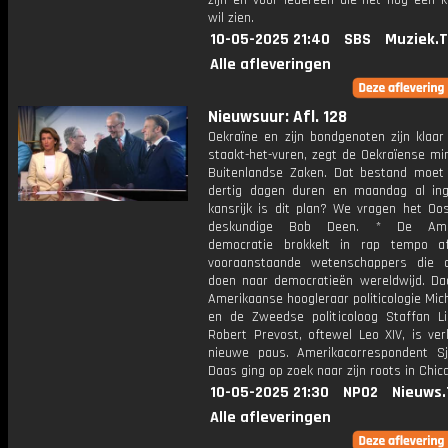
zijn en voor iedereen die het nog een k
wil zien.
10-05-2025 21:40
SBS
Muziek.
Alle afleveringen
Nieuwsuur: Afl. 128
Oekraïne en zijn bondgenoten zijn klaar
staakt-het-vuren, zegt de Oekraïense mi
Buitenlandse Zaken. Dat bestand moet
dertig dagen duren en maandag al in
kansrijk is dit plan? We vragen het Oos
deskundige Bob Deen. * De Amer
democratie brokkelt in rap tempo af
vooraanstaande wetenschappers die 
doen naar democratieën wereldwijd. Da
Amerikaanse hoogleraar politicologie Mich
en de Zweedse politicoloog Staffan Li
Robert Prevost, oftewel Leo XIV, is ver
nieuwe paus. Amerikacorrespondent S
Daas ging op zoek naar zijn roots in Chic
10-05-2025 21:30
NPO2
Nieuws.
Alle afleveringen