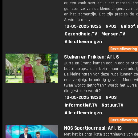
er een vonk over en is het meteen 'aa
genieten ze van de kleine dingen, van h
en het samenzijn. Dat zijn precies de d
Arwin nu mist.
10-05-2025 18:25
NPO2
Geloof.
Gezondheid.TV
Mensen.TV
Alle afleveringen
Steken en Prikken: Afl. 6
Jurre en Emma komen oog in oog te sta
beermotrups, een klein maar verraderlij
De kleine haren van deze rups kunnen zo
een venijnig, branderig gevoel. Maar w
twee wordt getroffen? Wordt het Jurr
die gestoken wordt?
10-05-2025 18:20
NPO3
Informatief.TV
Natuur.TV
Alle afleveringen
NOS Sportjournaal: Afl. 19
Met het belangrijkste sportnieuws van de