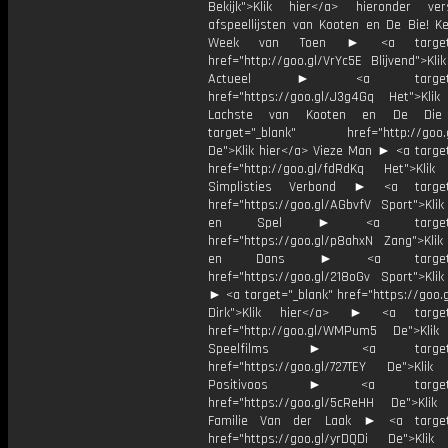
Bekijk">Klik hier</a> hieronder vers
afspeellijsten van Kooten en De Bie! K
Week van Toen ► <a target="
href="http://goo.gl/VrYc5E Blijvend">Kli
Actueel ► <a target="_
href="https://goo.gl/J3g4Gq Het">Klik
Lachste van Kooten en De D
target="_blank" href="http://goo.g
De">Klik hier</a> Vieze Man ► <a target
href="http://goo.gl/fdRdKq Het">Klik
Simplisties Verbond ► <a target=
href="https://goo.gl/AGbvfV Sport">Klik
en Spel ► <a target="_
href="https://goo.gl/p8ahxN Zang">Klik
en Dans ► <a target="_
href="https://goo.gl/218oGv Sport">Klik
► <a target="_blank" href="https://goo.
Dirk">Klik hier</a> ► <a target=
href="http://goo.gl/WMPum5 De">Klik
Speelfilms ► <a target="_
href="https://goo.gl/727TEY De">Klik
Positivoos ► <a target="_
href="https://goo.gl/5cReHH De">Klik
Familie Van der Laak ► <a target=
href="https://goo.gl/yrDQDi De">Klik