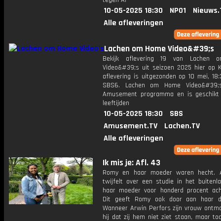
tegen AI
10-05-2025 18:30
NPO1
Nieuws.
Alle afleveringen
Lachen om Home Video&#39;s
Bekijk aflevering 19 van Lachen
Video&#39;s uit seizoen 2025 hier op K
aflevering is uitgezonden op 10 mei, 18:
SBS6. Lachen om Home Video&#39;
Amusement programma en is geschikt 
leeftijden
10-05-2025 18:30
SBS
Amusement.TV
Lachen.TV
Alle afleveringen
Ik mis je: Afl. 43
Romy en haar moeder waren hecht. 
twijfelt over een studie in het buitenl
haar moeder voor honderd procent ach
Dit geeft Romy ook door aan haar d
Wanneer Arwin Perfors zijn vrouw ontmo
hij dat zij hem niet ziet staan, maar to