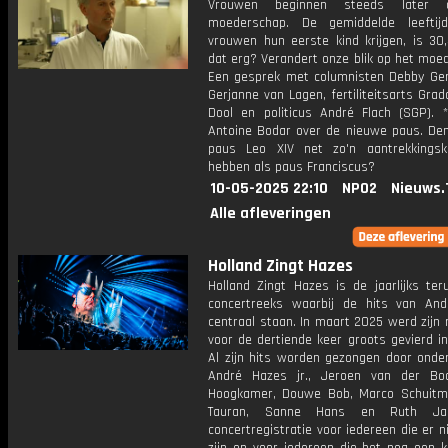
Vrouwen beginnen steeds later 
moederschap. De gemiddelde leeftij
vrouwen hun eerste kind krijgen, is 30,
dat erg? Verandert onze blik op het moe
Een gesprek met columnisten Debby Ger
Gerjanne van Lagen, fertiliteitsarts Gra
Dool en politicus André Flach (SGP). *
Antoine Bodar over de nieuwe paus. Denk
paus Leo XIV net zo'n aantrekkingsk
hebben als paus Franciscus?
10-05-2025 22:10
NPO2
Nieuws.
Alle afleveringen
Holland Zingt Hazes
Holland Zingt Hazes is de jaarlijks ter
concertreeks waarbij de hits van An
centraal staan. In maart 2025 werd zijn 
voor de dertiende keer groots gevierd i
Al zijn hits worden gezongen door onde
André Hazes jr., Jeroen van der Bo
Hoogkamer, Douwe Bob, Marco Schuitm
Tauran, Sanne Hans en Ruth Jac
concertregistratie voor iedereen die er ni