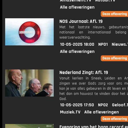
Amusement.TV
Natuur.TV
Alle afleveringen
NOS Journaal: Afl. 19
Met het laatste nieuws, gebeurteni
nationaal en internationaal bela
weersverwachting.
10-05-2025 18:00
NPO1
Nieuws.
Alle afleveringen
Nederland Zingt: Afl. 19
Vanuit kerken in Sneek, Leiden en 
zingen we over Gods zorg voor ons m
kan je van alles gebeuren in dit leven en h
het dan om houvast te vinden door het z
God.
10-05-2025 17:50
NPO2
Geloof.
Muziek.TV
Alle afleveringen
Evenaring van het baan record e