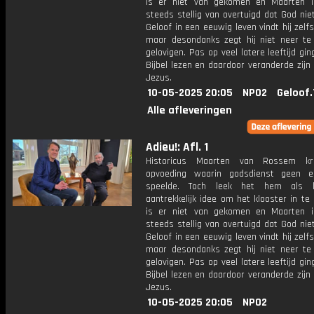
is er niet van gekomen en Maarten 
steeds stellig van overtuigd dat God nie
Geloof in een eeuwig leven vindt hij zelfs 
maar desondanks zegt hij niet neer te 
gelovigen. Pas op veel latere leeftijd ging
Bijbel lezen en daardoor veranderde zijn
Jezus.
10-05-2025 20:05
NPO2
Geloof.
Alle afleveringen
Adieu!: Afl. 1
Historicus Maarten van Rossem k
opvoeding waarin godsdienst geen e
speelde. Toch leek het hem als 
aantrekkelijk idee om het klooster in te
is er niet van gekomen en Maarten 
steeds stellig van overtuigd dat God nie
Geloof in een eeuwig leven vindt hij zelfs 
maar desondanks zegt hij niet neer te 
gelovigen. Pas op veel latere leeftijd ging
Bijbel lezen en daardoor veranderde zijn
Jezus.
10-05-2025 20:05
NPO2