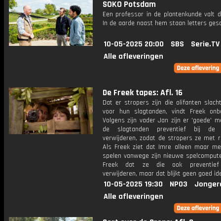
SOKO Potsdam
Een professor in de plantenkunde valt d
In de aarde naast hem staan letters ges
10-05-2025 20:00
SBS
Serie.TV
Alle afleveringen
De Freek tapes: Afl. 16
Dat er stropers zijn die olifanten slach
voor hun slagtanden, vindt Freek onbegr
Volgens zijn vader Jan zijn er 'goede' 
de slagtanden preventief bij de o
verwijderen, zodat de stropers ze met r
Als Freek ziet dat Imre alleen maar me
spelen vanwege zijn nieuwe spelcomputer
Freek dat ze die ook preventie
verwijderen, maar dat blijkt geen goed id
10-05-2025 19:30
NPO3
Jonger
Alle afleveringen