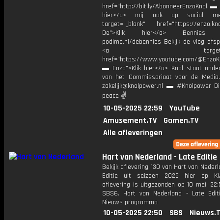
href="http://bit.ly/AbonneerEnzoKnol ▬ 
hier</a> mij ook op social me
target="_blank" href="https://enzo.kno
De">Klik hier</a> Bennies P
podimo.nl/debennies Bekijk de vlog afspe
<a target="_bl
href="https://www.youtube.com/@EnzoKn
▬ Enzo">Klik hier</a> Knol staat onder
van het Commissariaat voor de Media.
zakelijk@knolpower.nl ▬ #Knolpower Di
peace ✌
10-05-2025 22:59
YouTube
Amusement.TV
Gamen.TV
Alle afleveringen
Hart van Nederland - Late Editie
Bekijk aflevering 130 van Hart van Nederl
Editie uit seizoen 2025 hier op KI
aflevering is uitgezonden op 10 mei, 22:
SBS6. Hart van Nederland - Late Edit
Nieuws programma
10-05-2025 22:50
SBS
Nieuws.