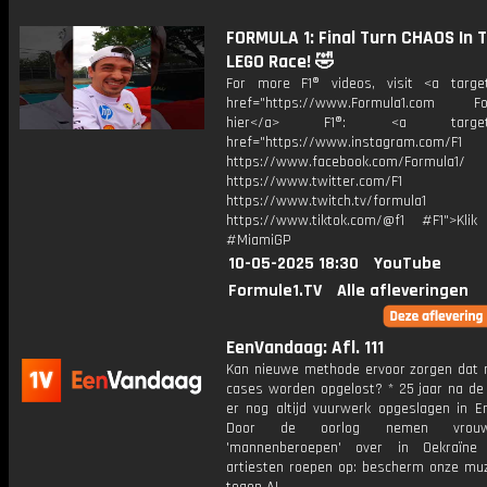
FORMULA 1: Final Turn CHAOS In 
LEGO Race! 🤣
For more F1® videos, visit <a target
href="https://www.Formula1.com Fol
hier</a> F1®: <a target="_
href="https://www.instagram.com/F1
https://www.facebook.com/Formula1/
https://www.twitter.com/F1
https://www.twitch.tv/formula1
https://www.tiktok.com/@f1 #F1">Klik
#MiamiGP
10-05-2025 18:30
YouTube
Formule1.TV
Alle afleveringen
EenVandaag: Afl. 111
Kan nieuwe methode ervoor zorgen dat 
cases worden opgelost? * 25 jaar na de 
er nog altijd vuurwerk opgeslagen in E
Door de oorlog nemen vrou
'mannenberoepen' over in Oekraïne
artiesten roepen op: bescherm onze muz