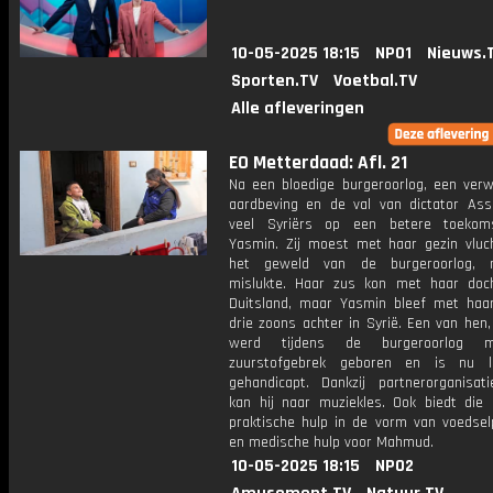
10-05-2025 18:15
NPO1
Nieuws.
Sporten.TV
Voetbal.TV
Alle afleveringen
EO Metterdaad: Afl. 21
Na een bloedige burgeroorlog, een ver
aardbeving en de val van dictator As
veel Syriërs op een betere toekoms
Yasmin. Zij moest met haar gezin vluc
het geweld van de burgeroorlog, 
mislukte. Haar zus kon met haar doc
Duitsland, maar Yasmin bleef met ha
drie zoons achter in Syrië. Een van hen
werd tijdens de burgeroorlog 
zuurstofgebrek geboren en is nu li
gehandicapt. Dankzij partnerorganisat
kan hij naar muziekles. Ook biedt die 
praktische hulp in de vorm van voedsel
en medische hulp voor Mahmud.
10-05-2025 18:15
NPO2