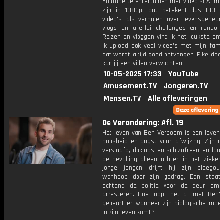
YouTube te entertainen met video's! Al mi
zijn in 1080p, dat betekent dus HD! 
video's als verhalen over levensgebeur
vlogs en allerlei challenges en rando
Reizen en vloggen vind ik het leukste o
Ik upload ook veel video's met mijn fam
dat wordt altijd goed ontvangen. Elke da
kan jij een video verwachten.
10-05-2025 17:33
YouTube
Amusement.TV
Jongeren.TV
Mensen.TV
Alle afleveringen
De Verandering: Afl. 19
Het leven van Ben Verboom is een leven
boosheid en angst voor afwijzing. Zijn 
verslaafd, dakloos en schizofreen en la
de bevalling alleen achter in het zieke
jonge jongen drijft hij zijn pleego
wanhoop door zijn gedrag. Dan staa
ochtend de politie voor de deur o
arresteren. Hoe loopt het af met Be
gebeurt er wanneer zijn biologische mo
in zijn leven komt?