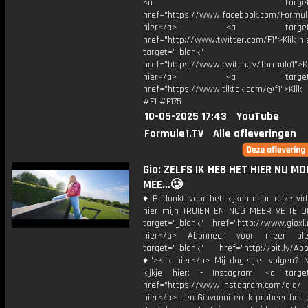
<a target="_bl
href="https://www.facebook.com/Formula
hier</a> <a target="_
href="http://www.twitter.com/F1">Klik h
target="_blank"
href="https://www.twitch.tv/formula1">Kl
hier</a> <a target="_
href="https://www.tiktok.com/@f1">Klik
#F1 #F175
10-05-2025 17:43
YouTube
Formule1.TV
Alle afleveringen
Gio: ZELFS IK HEB HET HIER NU MO
MEE…🥲
♦ Bedankt voor het kijken naar deze vid
hier mijn TRUIEN EN NOG MEER VETTE D
target="_blank" href="http://www.gioxl.
hier</a> Abonneer voor meer ple
target="_blank" href="http://bit.ly/Ab
♦">Klik hier</a> Mij dagelijks volgen?
kijkje hier: - Instagram: <a target
href="https://www.instagram.com/gio/
hier</a> ben Giovanni en ik probeer het 