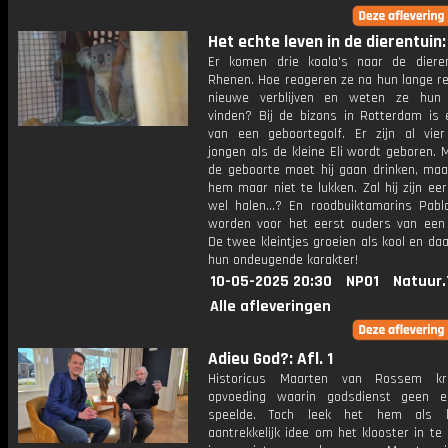
Het echte leven in de dierentuin: 
Er komen drie koala's naar de diere
Rhenen. Hoe reageren ze na hun lange re
nieuwe verblijven en weten ze hun 
vinden? Bij de bizons in Rotterdam is 
van een geboortegolf. Er zijn al vie
jongen als de kleine Eli wordt geboren.
de geboorte moet hij gaan drinken, maar
hem maar niet te lukken. Zal hij zijn ee
wel halen...? En roodbuiktamarins Pablo
worden voor het eerst ouders van een 
De twee kleintjes groeien als kool en d
hun ondeugende karakter!
10-05-2025 20:30
NPO1
Natuur.
Alle afleveringen
Adieu God?: Afl. 1
Historicus Maarten van Rossem k
opvoeding waarin godsdienst geen e
speelde. Toch leek het hem als 
aantrekkelijk idee om het klooster in te