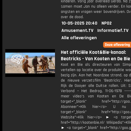
kinderen. Vorig jaar overleed Gerda. Na z
samen moet Jan nu alleen verder. En k
angsten en vragen weer bovendrijven. Ov
over de dood.
10-05-2025 20:40
NPO2
Amusement.TV
Informatief.TV
Alle afleveringen
Het officiële Koot&Bie-kanaal:
Beatricks - Van Kooten en De Bie
Koot en Bie als directeuren van Simp
vertellen op locatie over de produktie wa
bezig zijn. Aan het Noordzee strand, op 
de nieuwe verzetsfilm 'Beatricks'. Hier
Rijk de Gooyer alle Duitse rollen. Uit: S
Verbond – Het Bedrog, 11-06-1978 ------
meer video’s van Kooten en De 
target="_blank" href="http://goo.g
Abonneer">Klik hier</a> U 
target="_blank" href="http://goo.g
Website">Klik hier</a> ► <a target
href="http://kootenbie.nl/ Wikipedia">Kli
► <a target="_blank" href="http://goo.