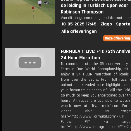
de leiding in Turkisch Open voor
Robinson Thompson
Van dit programma is geen informatie be
10-05-2025 17:45
Ziggo
Sporte
Alle afleveringen
FORMULA 1: LIVE: F1's 75th Anniv
24 Hour Marathon
To commemorate the 75th anniversary o
Formula One World Championship, sit
enjoy a 24 HOUR marathon of iconic
from over the years. From full race re
animated, extended race highlights an
your favourite episodes of Grill the Gri
so much to keep you entertained over th
hours! All races are available to watch
watch now at f1tv.formula1.com For
videos, visit <a target="_
href="http://www.Formula1.com">Klik
Follow F1®: <a target="_
href="http://www.instagram.com/F1">Klik