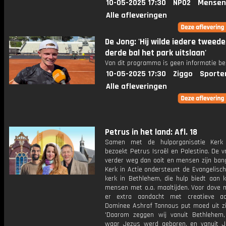
10-05-2025 17:30
NPO2
Mensen
Alle afleveringen
De Jong: 'Hij wilde iedere tweede
derde bal het park uitslaan'
Van dit programma is geen informatie be
10-05-2025 17:30
Ziggo
Sporte
Alle afleveringen
Petrus in het land: Afl. 18
Samen met de hulporganisatie Kerk 
bezoekt Petrus Israël en Palestina. De v
verder weg dan ooit en mensen zijn ban
Kerk in Actie ondersteunt de Evangelisc
kerk in Bethlehem, die hulp biedt aan 
mensen met o.a. maaltijden. Voor dove 
er extra aandacht met creatieve acti
Dominee Ashraf Tannous put moed uit zij
'Daarom zeggen wij vanuit Bethlehem
waar Jezus werd geboren, en vanuit J