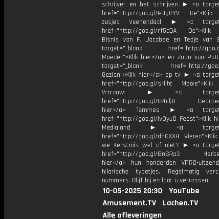
schrijver en het schrijven ► <a target
href="http://goo.gl/PJgHYV De">Klik
zusjes Veenendaal ► <a target=
href="http://goo.gl/rf5cQA De">Klik
Bisnis van F. Jacobse en Tedje van
target="_blank" href="http://goo.g
Moeder">Klik hier</a> en Zoon van Pu
target="_blank" href="http://goo.g
Gezien">Klik hier</a> op tv ► <a target
href="http://goo.gl/srllht Mooie">Klik
Vrrrouw! ► <a target="_
href="http://goo.gl/B4clj8 Gebroed
hier</a> Temmes ► <a target="
href="http://goo.gl/Iv9yu0 Feest">Klik h
Medialand ► <a target="_
href="http://goo.gl/dhGXXH Vieren">Klik
we Kerstmis wel of niet? ► <a target
href="http://goo.gl/BnSRp3 Herbele
hier</a> hun honderden VPRO-uitzen
hilarische typetjes. Regelmatig ver
nummers. Blijf bij en laat u verrassen.
10-05-2025 20:30
YouTube
Amusement.TV
Lachen.TV
Alle afleveringen