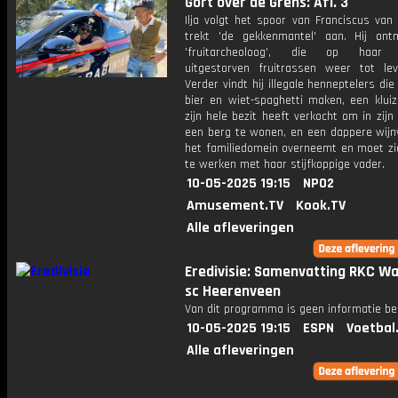
Gort over de Grens: Afl. 3
Ilja volgt het spoor van Franciscus van
trekt 'de gekkenmantel' aan. Hij on
'fruitarcheoloog', die op haar b
uitgestorven fruitrassen weer tot le
Verder vindt hij illegale henneptelers die 
bier en wiet-spaghetti maken, een kluiz
zijn hele bezit heeft verkocht om in zijn
een berg te wonen, en een dappere wijn
het familiedomein overneemt en moet z
te werken met haar stijfkoppige vader.
10-05-2025 19:15
NPO2
Amusement.TV
Kook.TV
Alle afleveringen
Eredivisie: Samenvatting RKC Waa
sc Heerenveen
Van dit programma is geen informatie be
10-05-2025 19:15
ESPN
Voetbal
Alle afleveringen