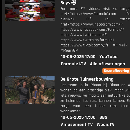
Boys 🤣
For more F1® videos, visit <a target
href="https://www.Formula1.com Fol
hier</a> F1®: <a target="_
href="https://www.instagram.com/F1
https://www.facebook.com/Formula1/
https://www.twitter.com/F1
https://www.twitch.tv/formula1
https://www.tiktok.com/@f1 #F1">Klik
#MiamiGP
10-05-2025 17:00
YouTube
Formule1.TV
Alle afleveringen
De Grote Tuinverbouwing
Het team is in Rhoon bij Diana en A
wonen op een prachtige plek, maar wil
iets nieuws. Ivo maakt een natuurlijke t
ze helemaal tot rust kunnen komen. En
zorgt voor een frisse, roze tou
woonkamer.
10-05-2025 17:00
SBS
Amusement.TV
Woon.TV