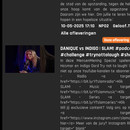
de stad van de opstanding, tegen de hel
onze hoop komt van de opgestane C
Daarom zijn we hier. Om jullie te leren h
hopen in een hopeloze situatie.'
10-05-2025 17:10
NPO2
Geloof.
Alle afleveringen
DANIQUE vs INDIGO | SLAM! #podc
#challenge #trynottolaugh #sh
In deze MensenMening Special spele
Hosmar en Indigo Oord Try not to laugh! 
niet op onze YouTube-kanalen te abonner
– Radio <a target="_b
href="https://bit.ly/YTslamradio">Klik
SLAM! – Music <a target="_
href="https://bit.ly/YTslammusic">Klik
SLAM! – Series <a target="
href="https://bit.ly/YTslamseries">Klik
Wil jij exclusieve content? Volg ons op 
<a target="_bl
href="https://www.instagram.com/slamoff
hier</a> Meer van de jury? Instagram Ri
target="_blank"