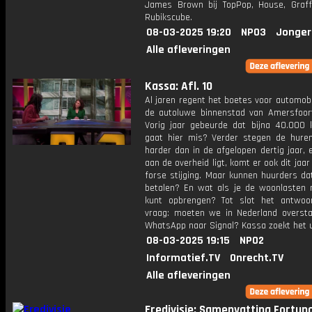
James Brown bij TopPop, House, Graff
Rubikscube.
08-03-2025 19:20
NPO3
Jonger
Alle afleveringen
Kassa: Afl. 10
Al jaren regent het boetes voor automobi
de autoluwe binnenstad van Amersfoort 
Vorig jaar gebeurde dat bijna 40.000 
gaat hier mis? Verder stegen de hure
harder dan in de afgelopen dertig jaar, 
aan de overheid ligt, komt er ook dit jaa
forse stijging. Maar kunnen huurders da
betalen? En wat als je de woonlasten 
kunt opbrengen? Tot slot het antwo
vraag: moeten we in Nederland overst
WhatsApp naar Signal? Kassa zoekt het u
08-03-2025 19:15
NPO2
Informatief.TV
Onrecht.TV
Alle afleveringen
Eredivisie: Samenvatting Fortun