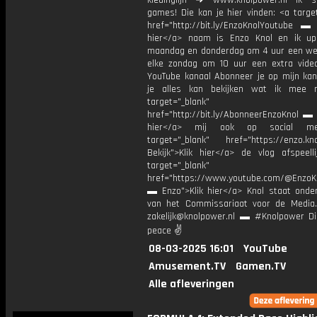
kledinglijn ➜ www.knolpower.nl Ik 
games! Die kan je hier vinden: <a targe
href="http://bit.ly/EnzoKnolYoutube ▬ M
hier</a> naam is Enzo Knol en ik up
maandag en donderdag om 4 uur een we
elke zondag om 10 uur een extra vide
YouTube kanaal Abonneer je op mijn kan
je alles kan bekijken wat ik mee 
target="_blank"
href="http://bit.ly/AbonneerEnzoKnol ▬ 
hier</a> mij ook op social me
target="_blank" href="https://enzo.kno
Bekijk">Klik hier</a> de vlog afspeelli
target="_blank"
href="https://www.youtube.com/@EnzoKn
▬ Enzo">Klik hier</a> Knol staat onder
van het Commissariaat voor de Media.
zakelijk@knolpower.nl ▬ #Knolpower Di
peace ✌
08-03-2025 16:01
YouTube
Amusement.TV
Gamen.TV
Alle afleveringen