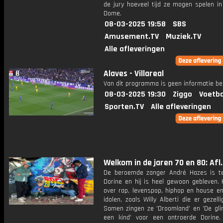
de jury hoeveel tijd ze mogen spelen in
Dome.
08-03-2025 19:58
SBS
Amusement.TV
Muziek.TV
Alle afleveringen
Alaves - Villareal
Van dit programma is geen informatie be
08-03-2025 19:30
Ziggo
Voetba
Sporten.TV
Alle afleveringen
Welkom in de jaren 70 en 80: Afl.
De beroemde zanger André Hazes is te
Dorine en hij is heel gewoon gebleven. H
over rap, levenspop, hiphop en house en
idolen, zoals Willy Alberti die er gezelli
Samen zingen ze 'Droomland' en 'De gli
een kind' voor een ontroerde Dorine.