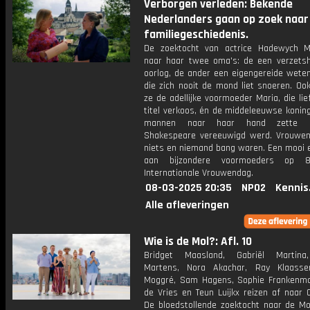
Verborgen verleden: Bekende
Nederlanders gaan op zoek naar
familiegeschiedenis.
De zoektocht van actrice Hadewych Mi
naar haar twee oma's: de een verzetsh
oorlog, de ander een eigengereide wete
die zich nooit de mond liet snoeren. Oo
ze de adellijke voormoeder Maria, die li
titel verkoos, én de middeleeuwse koning
mannen naar haar hand zette 
Shakespeare vereeuwigd werd. Vrouwen
niets en niemand bang waren. Een mooi 
aan bijzondere voormoeders op 
Internationale Vrouwendag.
08-03-2025 20:35
NPO2
Kennis
Alle afleveringen
Wie is de Mol?: Afl. 10
Bridget Maasland, Gabriël Martina
Martens, Nora Akachar, Ray Klaasse
Moggré, Sam Hagens, Sophie Frankenmol
de Vries en Teun Luijkx reizen af naar 
De bloedstollende zoektocht naar de Mol