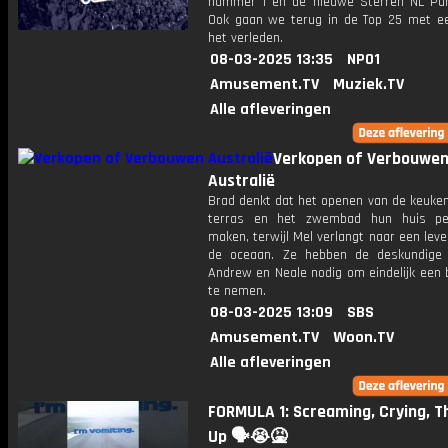
nummer 1 en de nieuwe Sterren NL Par
Ook gaan we terug in de Top 25 met een
het verleden.
08-03-2025 13:35
NPO1
Amusement.TV
Muziek.TV
Alle afleveringen
Verkopen of Verbouwe
Australië
Brad denkt dat het openen van de keuken
terras en het zwembad hun huis per
maken, terwijl Mel verlangt naar een leven
de oceaan. Ze hebben de deskundige
Andrew en Neale nodig om eindelijk een 
te nemen.
08-03-2025 13:09
SBS
Amusement.TV
Woon.TV
Alle afleveringen
FORMULA 1: Screaming, Crying, T
Up 🗣️😭🤮