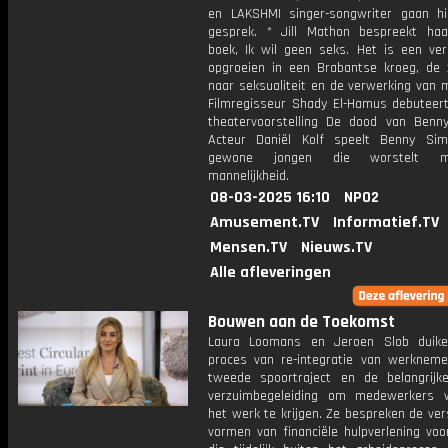
en LAKSHMI singer-songwriter gaan hi
gesprek. * Jill Mathon bespreekt ha
boek, Ik wil geen seks. Het is een ver
opgroeien in een Brabantse kroeg, de 
naar seksualiteit en de verwerking van m
Filmregisseur Shady El-Hamus debuteert
theatervoorstelling De dood van Benn
Acteur Daniël Kolf speelt Benny Si
gewone jongen die worstelt m
mannelijkheid.
08-03-2025 16:10
NPO2
Amusement.TV
Informatief.TV
Mensen.TV
Nieuws.TV
Alle afleveringen
Bouwen aan de Toekomst
Laura Loomans en Jeroen Slob duike
proces van re-integratie van werkneme
tweede spoortraject en de belangrijk
verzuimbegeleiding om medewerkers 
het werk te krijgen. Ze bespreken de ver
vormen van financiële hulpverlening vo