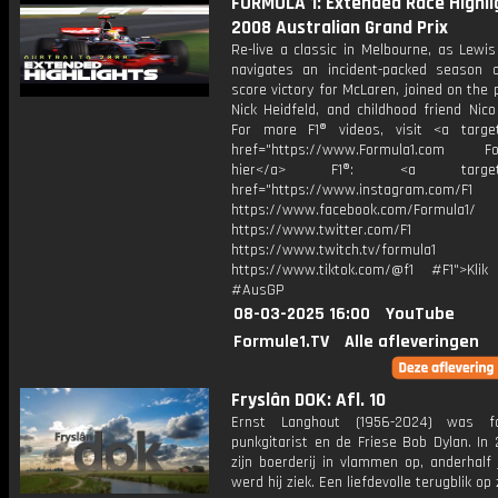
FORMULA 1: Extended Race Highlig
2008 Australian Grand Prix
Re-live a classic in Melbourne, as Lewi
navigates an incident-packed season 
score victory for McLaren, joined on the
Nick Heidfeld, and childhood friend Nic
For more F1® videos, visit <a target
href="https://www.Formula1.com Fol
hier</a> F1®: <a target="_
href="https://www.instagram.com/F1
https://www.facebook.com/Formula1/
https://www.twitter.com/F1
https://www.twitch.tv/formula1
https://www.tiktok.com/@f1 #F1">Klik
#AusGP
08-03-2025 16:00
YouTube
Formule1.TV
Alle afleveringen
Fryslân DOK: Afl. 10
Ernst Langhout (1956-2024) was fol
punkgitarist en de Friese Bob Dylan. In
zijn boerderij in vlammen op, anderhalf 
werd hij ziek. Een liefdevolle terugblik op 