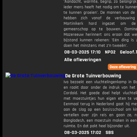
'Aandacht, warmte, begrip, zo belangrijk
ieder mens heeft het nodig om te kunnen
te kunnen groeien'. De mannen van de 
hebben zich vanaf de verbouwin
Martinikerk hard ingezet om de
gemeenschap op te bouwen. Domine
Mazereeuw herinnert ons eraan dat we 
bijstand kunnen rekenen: 'Eén ding is 
doen het minstens met z'n tweeën'.
08-03-2025 17:10
NPO2
Geloof.
Alle afleveringen
De Grote Tuinverbouwing
Ivo bezoekt een vluchtelingenkamp in B
en raakt daar onder de indruk van het
Cordaid. Het goede doel helpt vluchte
met moestuintjes hun eigen eten te v
Eenmaal terug in Nederland gaat hij met
aan de slag op een basisschool om ki
vertellen over zijn reis en gaan ze, n
Bangladesh, een moestuin maken in een
ruimte. En dat pakt heel bijzonder uit.
08-03-2025 17:02
SBS