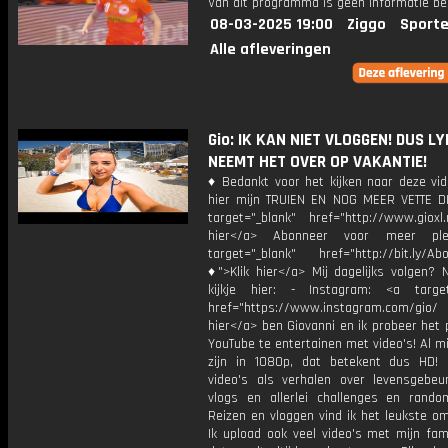
Van dit programma is geen informatie be
08-03-2025 19:00
Ziggo
Sporte
Alle afleveringen
Gio: IK KAN NIET VLOGGEN! DUS L
NEEMT HET OVER OP VAKANTIE!
♦ Bedankt voor het kijken naar deze vid
hier mijn TRUIEN EN NOG MEER VETTE D
target="_blank" href="http://www.gioxl.
hier</a> Abonneer voor meer ple
target="_blank" href="http://bit.ly/Ab
♦">Klik hier</a> Mij dagelijks volgen?
kijkje hier: - Instagram: <a target
href="https://www.instagram.com/gio/
hier</a> ben Giovanni en ik probeer het 
YouTube te entertainen met video's! Al mi
zijn in 1080p, dat betekent dus HD! 
video's als verhalen over levensgebeur
vlogs en allerlei challenges en rando
Reizen en vloggen vind ik het leukste o
Ik upload ook veel video's met mijn fam