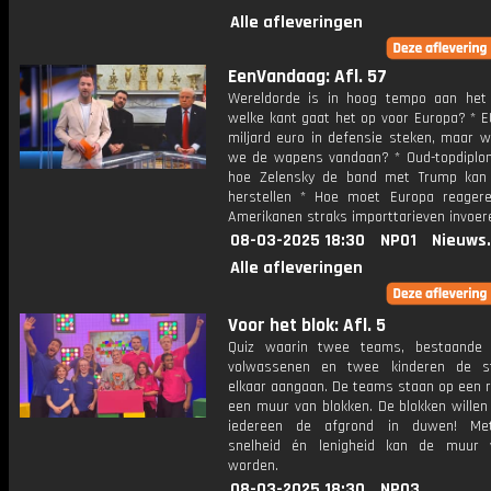
Alle afleveringen
EenVandaag: Afl. 57
Wereldorde is in hoog tempo aan het 
welke kant gaat het op voor Europa? * E
miljard euro in defensie steken, maar w
we de wapens vandaan? * Oud-topdiplo
hoe Zelensky de band met Trump kan
herstellen * Hoe moet Europa reager
Amerikanen straks importtarieven invoer
08-03-2025 18:30
NPO1
Nieuws
Alle afleveringen
Voor het blok: Afl. 5
Quiz waarin twee teams, bestaande 
volwassenen en twee kinderen de st
elkaar aangaan. De teams staan op een r
een muur van blokken. De blokken willen
iedereen de afgrond in duwen! Met
snelheid én lenigheid kan de muur 
worden.
08-03-2025 18:30
NPO3