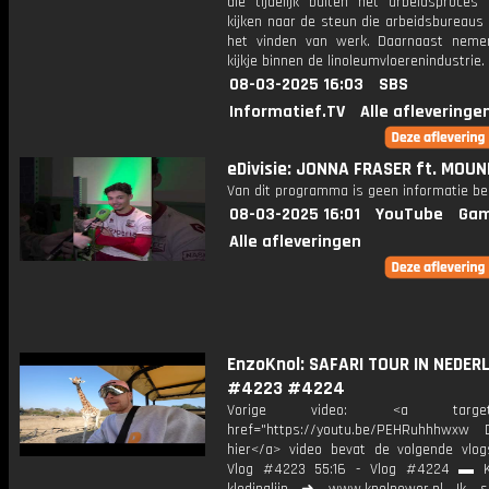
die tijdelijk buiten het arbeidsproces
kijken naar de steun die arbeidsbureaus 
het vinden van werk. Daarnaast nem
kijkje binnen de linoleumvloerenindustrie.
08-03-2025 16:03
SBS
Informatief.TV
Alle afleveringe
eDivisie: JONNA FRASER ft. MOUN
Van dit programma is geen informatie be
08-03-2025 16:01
YouTube
Gam
Alle afleveringen
EnzoKnol: SAFARI TOUR IN NEDERL
#4223 #4224
Vorige video: <a target="_
href="https://youtu.be/PEHRuhhhwxw D
hier</a> video bevat de volgende vlog
Vlog #4223 55:16 - Vlog #4224 ▬ K