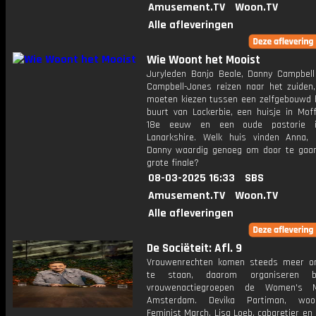
Amusement.TV
Woon.TV
Alle afleveringen
Wie Woont het Mooist
Juryleden Banjo Beale, Danny Campbel
Campbell-Jones reizen naar het zuiden
moeten kiezen tussen een zelfgebouwd h
buurt van Lockerbie, een huisje in Moff
18e eeuw en een oude pastorie 
Lanarkshire. Welk huis vinden Anna,
Danny waardig genoeg om door te gaa
grote finale?
08-03-2025 16:33
SBS
Amusement.TV
Woon.TV
Alle afleveringen
De Sociëteit: Afl. 9
Vrouwenrechten komen steeds meer o
te staan, daarom organiseren b
vrouwenactiegroepen de Women's 
Amsterdam. Devika Partiman, woor
Feminist March, Lisa Loeb, cabaretier en