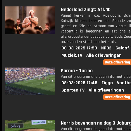
Nederland Zingt: Afl. 10
Vanuit kerken in o.a. Apeldoorn, Sc
Katwijk klinken liederen als 'Genade zo
groot' en 'Zie de stroom van Jezus' li
vastentijd is begonnen en zet ons st
allergrootste genadegave ooit: Gods Zoo
onze zonden stierf aan het kruis.
08-03-2025 17:50
NPO2
Geloof.
Muziek.TV
Alle afleveringen
Parma - Torino
Van dit programma is geen informatie be
08-03-2025 17:45
Ziggo
Voetba
Sporten.TV
Alle afleveringen
Norris bovenaan na dag 3 Jobur
Van dit programma is geen informatie be