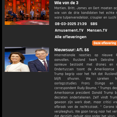
Wie van de 3
Martien, Britt, James en Gert moeten ac
wie van de drie kandidaten het echte 
ware tulpenveredelaar, croupier en sushi 
08-03-2025 21:39
SBS
Amusement.TV
Mensen.TV
Alle afleveringen
Nieuwsuur: Afl. 66
Internationale reacties op nieuwe 
aanvallen. Rusland heeft Oekraïne 
opnieuw bestookt met drones en ra
Ondertussen toont de Amerikaanse p
Trump begrip voor het feit dat Rusla
blijft afvuren. We spreken hoo
oorlogsstudies Frans Osinga en 
correspondent Rudy Bouma. * Trumps dec
Amerikaanse president Donald Trump bl
decreten ondertekenen. Zelf vindt Trum
gewoon zijn werk doet, maar critici vr
afbraak van de rechtsstaat. * Corona i
verpleeghuis. We gaan terug naar het ve
dat destijds gebukt ging onder het virus.