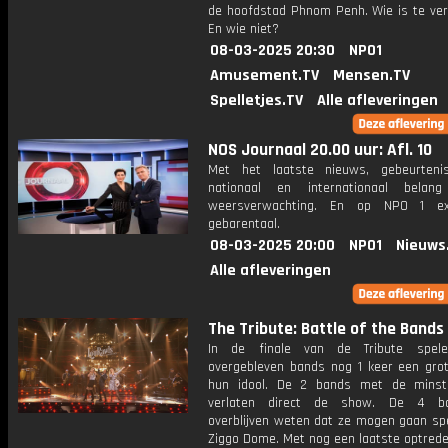
de hoofdstad Phnom Penh. Wie is te ve
En wie niet?
08-03-2025 20:30
NPO1
Amusement.TV
Mensen.TV
Spelletjes.TV
Alle afleveringen
NOS Journaal 20.00 uur: Afl. 10
Met het laatste nieuws, gebeurteni
nationaal en internationaal bela
weersverwachting. En op NPO 1 e
gebarentaal.
08-03-2025 20:00
NPO1
Nieuws
Alle afleveringen
The Tribute: Battle of the Bands
In de finale van de Tribute spe
overgebleven bands nog 1 keer een grot
hun idool. De 2 bands met de minst
verlaten direct de show. De 4 b
overblijven weten dat ze mogen gaan spe
Ziggo Dome. Met nog een laatste optrede