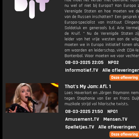
Hoe moet het verder met Oekraïne: hoort
nu wel of niet bij Europa? Kan Europa 
Verenigde Staten en hoe moeten we de
van de Russen inschatten? Een gesprek 
Europa-specialist van Instituut Clingen
Soldatiuk en generaals b.d. Arie Vermei
de Kruif. * Nu de Verenigde Staten zij
leider van het vrije westen aan de wilg
moeten we in Europa initiatief tonen al
om waarden en leiderschap, vindt CDA-le
Bontenbal. Waar moeten we voor vechte
08-03-2025 22:05
NPO2
Informatief.TV
Alle afleveringe
That's My Jam: Afl. 1
Loes Haverkort en Jörgen Raymann nem
tegen Stephanie van Eer en Frans Duij
muzikale strijd vol hilarische twists.
08-03-2025 21:50
NPO1
Amusement.TV
Mensen.TV
Spelletjes.TV
Alle afleveringen