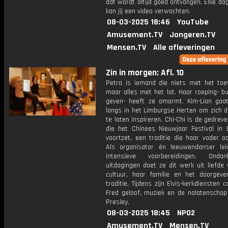
dat wordt altijd goed ontvangen. Elke da
kan jij een video verwachten.
08-03-2025 18:46
YouTube
Amusement.TV
Jongeren.TV
Mensen.TV
Alle afleveringen
Zin in morgen: Afl. 10
Petra is iemand die niets met het toev
maar alles met het lot. Haar roeping- b
geven- heeft ze omarmt. Kim-Lian gaat
langs in het Limburgse Herten om zich d
te laten inspireren. Chi-Chi is de gedrev
die het Chinees Nieuwjaar Festival in
voortzet, een traditie die haar vader o
Als organisator én leeuwendanser le
intensieve voorbereidingen. Onda
uitdagingen doet ze dit werk uit liefde
cultuur, haar familie en het doorgev
traditie. Tijdens zijn Elvis-kerkdiensten 
Fred geloof, muziek en de nalatenschap 
Presley.
08-03-2025 18:45
NPO2
Amusement.TV
Mensen.TV