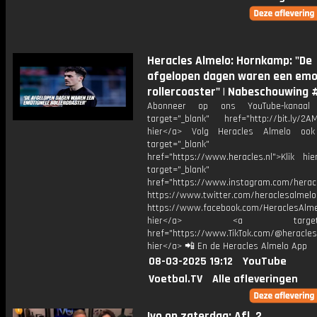
Heracles Almelo: Hornkamp: "De
afgelopen dagen waren een emo
rollercoaster" | Nabeschouwing 
Abonneer op ons YouTube-kanaal
target="_blank" href="http://bit.ly/2AM
hier</a> Volg Heracles Almelo oo
target="_blank"
href="https://www.heracles.nl">Klik hi
target="_blank"
href="https://www.instagram.com/herac
https://www.twitter.com/heraclesalmelo
https://www.facebook.com/HeraclesAlmel
hier</a> <a target="_
href="https://www.TikTok.com/@heracles
hier</a> 📲 En de Heracles Almelo App
08-03-2025 19:12
YouTube
Voetbal.TV
Alle afleveringen
Ivo op zaterdag: Afl. 2