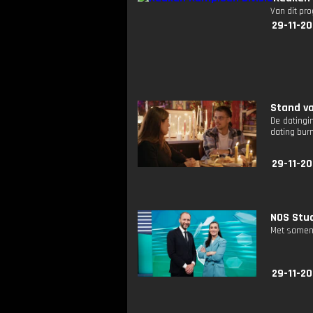
Van dit pr
29-11-20
Stand va
De datingi
dating bur
29-11-20
NOS Stud
Met samenv
29-11-2