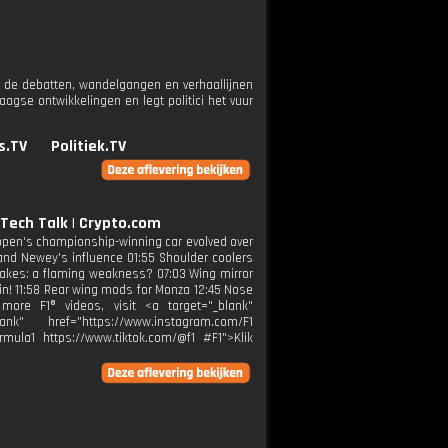
 de debatten, wandelgangen en verhaallijnen
gse ontwikkelingen en legt politici het vuur
s.TV
Politiek.TV
Tech Talk | Crypto.com
tappen's championship-winning car evolved over
and Newey's influence 01:55 Shoulder coolers
rakes: a flaming weakness? 07:03 Wing mirror
ain! 11:58 Rear wing mods for Monza 12:45 Nose
re F1® videos, visit <a target="_blank"
k" href="https://www.instagram.com/F1
rmula1 https://www.tiktok.com/@f1 #F1">Klik