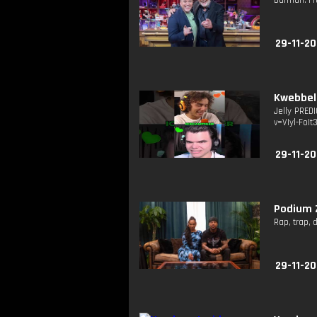
Barman: Fr
29-11-20
Kwebbel
Jelly PRED
v=VIyl-FoIt
29-11-20
Podium Z
Rap, trap,
29-11-20