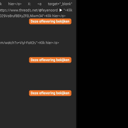
Klik hier</a> X: <a target="_blank"
"https://www.threads.net/@feyenoord ▶️">Klik
0029Va8ruf8EKyZFELNlwm34">Klik hier</a>
om/watch?v=VIyl-FoIt3s">Klik hier</a>