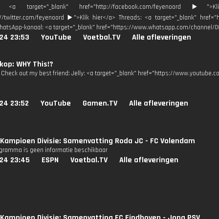
: <a target="_blank" href="http://facebook.com/feyenoord ▶️">
://twitter.com/feyenoord ▶️">Klik hier</a> Threads: <a target="_blank" href=
hatsApp-kanaal: <a target="_blank" href="https://www.whatsapp.com/channel/
024 23:53
YouTube
Voetbal.TV
Alle afleveringen
kop: WHY This!?
 Check out my best friend: Jelly: <a target="_blank" href="https://www.youtube.c
24 23:52
YouTube
Gamen.TV
Alle afleveringen
Kampioen Divisie: Samenvatting Roda JC - FC Volendam
ogramma is geen informatie beschikbaar
024 23:45
ESPN
Voetbal.TV
Alle afleveringen
Kampioen Divisie: Samenvatting FC Eindhoven - Jong PSV