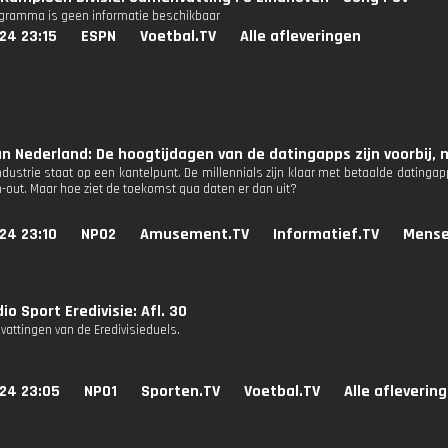
ogramma is geen informatie beschikbaar
24 23:15
ESPN
Voetbal.TV
Alle afleveringen
n Nederland: De hoogtijdagen van de datingapps zijn voorbij, m
ndustrie staat op een kantelpunt. De millennials zijn klaar met betaalde datin
n-out. Maar hoe ziet de toekomst qua daten er dan uit?
24 23:10
NPO2
Amusement.TV
Informatief.TV
Mense
io Sport Eredivisie: Afl. 30
attingen van de Eredivisieduels.
024 23:05
NPO1
Sporten.TV
Voetbal.TV
Alle afleverin