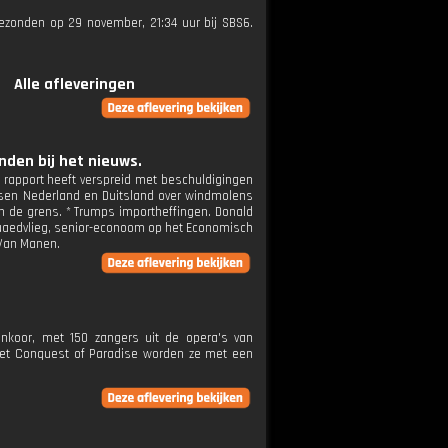
tgezonden op 29 november, 21:34 uur bij SBS6.
Alle afleveringen
den bij het nieuws.
n rapport heeft verspreid met beschuldigingen
ussen Nederland en Duitsland over windmolens
an de grens. * Trumps importheffingen. Donald
Quaedvlieg, senior-econoom op het Economisch
 Van Manen.
enkoor, met 150 zangers uit de opera's van
et Conquest of Paradise worden ze met een