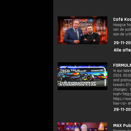
Café Koc
Haagse hoo
van de pol
aan de sc
29-11-20
Alle afl
FORMULA 
In our lat
2024. 00:0
and protru
tweaks 07:
changes 1
href="ht
https://ww
hier</a> #
29-11-20
MAX PubQ