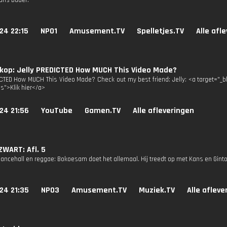
ans Bauer.
24 22:15
NPO1
Amusement.TV
Spelletjes.TV
Alle afl
kop: Jelly PREDICTED How MUCH This Video Made?
ICTED How MUCH This Video Made? Check out my best friend: Jelly: <a target="
3s">Klik hier</a>
24 21:56
YouTube
Gamen.TV
Alle afleveringen
WART: Afl. 5
 dancehall en reggae: Bokoesam doet het allemaal. Hij treedt op met Kans en Ginto
24 21:35
NPO3
Amusement.TV
Muziek.TV
Alle afleve