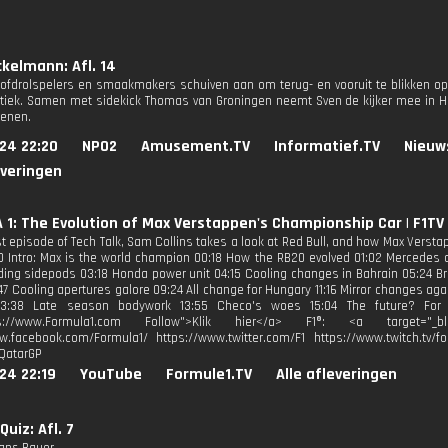
kelmann: Afl. 14
fdrolspelers en smaakmakers schuiven aan om terug- en vooruit te blikken op
itiek. Samen met sidekick Thomas van Groningen neemt Sven de kijker mee in Haa
henen.
24 22:20
NPO2
Amusement.TV
Informatief.TV
Nieuw
everingen
1: The Evolution of Max Verstappen's Championship Car | F1TV 
est episode of Tech Talk, Sam Collins takes a look at Red Bull, and how Max Vers
0 Intro: Max is the world champion 00:18 How the RB20 evolved 01:02 Mercedes 
ding sidepods 03:18 Honda power unit 04:15 Cooling changes in Bahrain 05:24 B
47 Cooling apertures galore 09:24 All change for Hungary 11:16 Mirror changes ag
3:38 Late season bodywork 13:55 Checo's woes 15:04 The future? For mo
tps://www.Formula1.com Follow">Klik hier</a> F1®: <a target="_blan
w.facebook.com/Formula1/ https://www.twitter.com/F1 https://www.twitch.tv/fo
QatarGP
24 22:19
YouTube
Formule1.TV
Alle afleveringen
uiz: Afl. 7