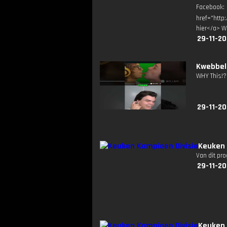
Facebook
href="http
hier</a> W
29-11-2
Kwebbel
WHY This!?
29-11-20
Keuken 
Van dit pr
29-11-2
Keuken 