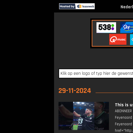
Neder
29-11-2024
This is u
ABONNEER ▶
Feyenoord 
Feyenoord
href="http