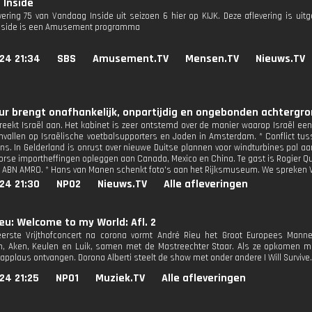
 Inside
evering 75 van Vandaag Inside uit seizoen 6 hier op KIJK. Deze aflevering is ui
nside is een Amusement programma
24 21:34
SBS
Amusement.TV
Mensen.TV
Nieuws.TV
r brengt onafhankelijk, onpartijdig en ongebonden achtergron
reekt Israël aan. Het kabinet is zeer ontstemd over de manier waarop Israël ee
nvallen op Israëlische voetbalsupporters en Joden in Amsterdam. * Conflict t
ns. In Gelderland is onrust over nieuwe Duitse plannen voor windturbines pal a
forse importheffingen opleggen aan Canada, Mexico en China. Te gast is Rogier 
 ABN AMRO. * Hans van Manen schenkt foto's aan het Rijksmuseum. We spreken
24 21:30
NPO2
Nieuws.TV
Alle afleveringen
eu: Welcome to my World: Afl. 2
eerste Vrijthofconcert na corona vormt André Rieu het Groot Europees Mann
, Aken, Keulen en Luik, samen met de Mastreechter Staar. Als ze opkomen m
applaus ontvangen. Dorona Alberti steelt de show met onder andere I Will Survive.
24 21:25
NPO1
Muziek.TV
Alle afleveringen