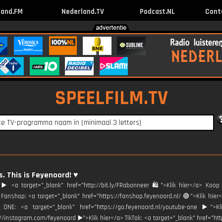
land.FM
Nederland.TV
Podcast.NL
Cont
SPEELFILM.TV
s. This is Feyenoord! ♥️
️ <a target="_blank" href="http://bit.ly/FRabonneer 🛍">Klik hier</a> Koop 
Fanshop: <a target="_blank" href="https://fanshop.feyenoord.nl/ 🔴">Klik h
 ONE: <a target="_blank" href="https://go.feyenoord.nl/youtube-one ▶️">Kl
://instagram.com/feyenoord ▶️">Klik hier</a> TikTok: <a target="_blank" href="ht