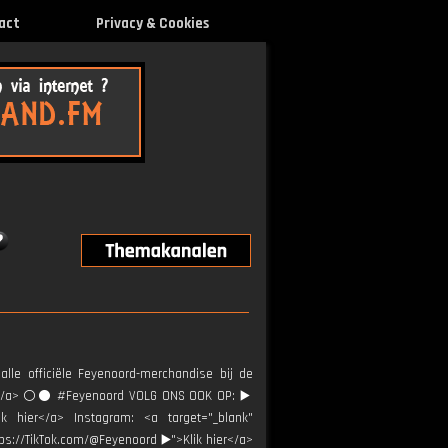
act
Privacy & Cookies
alle officiële Feyenoord-merchandise bij de
ier</a> ⚪️⚫ #Feyenoord VOLG ONS OOK OP: ▶️
ik hier</a> Instagram: <a target="_blank"
tps://TikTok.com/@Feyenoord ▶️">Klik hier</a>