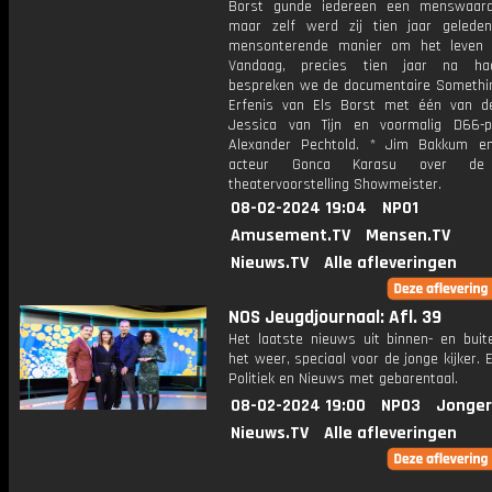
Borst gunde iedereen een menswaard
maar zelf werd zij tien jaar geled
mensonterende manier om het leven 
Vandaag, precies tien jaar na ha
bespreken we de documentaire Somethin
Erfenis van Els Borst met één van 
Jessica van Tijn en voormalig D66-par
Alexander Pechtold. * Jim Bakkum en
acteur Gonca Karasu over de
theatervoorstelling Showmeister.
08-02-2024 19:04
NPO1
Amusement.TV
Mensen.TV
Nieuws.TV
Alle afleveringen
NOS Jeugdjournaal: Afl. 39
Het laatste nieuws uit binnen- en buit
het weer, speciaal voor de jonge kijker.
Politiek en Nieuws met gebarentaal.
08-02-2024 19:00
NPO3
Jonger
Nieuws.TV
Alle afleveringen