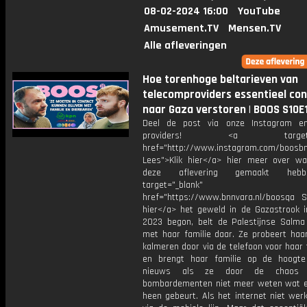
08-02-2024 16:00
YouTube
Amusement.TV
Mensen.TV
Alle afleveringen
Hoe torenhoge beltarieven van
telecomproviders essentieel co
naar Gaza verstoren | BOOS S10E
Deel de post via onze Instagram e
providers! <a target="_
href="http://www.instagram.com/boosb
Lees">Klik hier</a> hier meer over 
deze aflevering gemaakt heb
target="_blank"
href="https://www.bnnvara.nl/boosqa Si
hier</a> het geweld in de Gazastrook i
2023 begon, belt de Palestijnse Salma
met haar familie daar. Ze probeert haar
kalmeren door via de telefoon voor haar 
en brengt haar familie op de hoogt
nieuws als ze door de chaos
bombardementen niet meer weten wat 
heen gebeurt. Als het internet niet werk