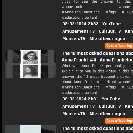
video to see the answer to this 
#annefrank #annefrank
#AnneFrankQuestions #faqs #FAQ
#educationalcontent
08-02-2024 21:32
YouTube
Amusement.TV
Cultuur.TV
Ken
Mensen.TV
Alle afleveringen
The 10 most asked questions ab
Anne Frank | #4 | Anne Frank Ho
What was Anne Frank's personality like
explain it to you in this video! In this 
answer the 10 most frequently asked 
about Anne Frank. #annefrank #annef
#AnneFrankQuestions #faqs #FAQ
#educationalcontent
08-02-2024 21:31
YouTube
Amusement.TV
Cultuur.TV
Ken
Mensen.TV
Alle afleveringen
The 10 most asked questions ab