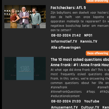
Factcheckers: Afl. 5
Zijn babyfoons een doelwit voor hackers
dan de helft van onze kapotte ele
apparaten makkelijk te repareren? En 
negatieve boodschap beter om mensen 
aan te zetten?
08-02-2024 21:42
NPO1
Informatief.TV
Kennis.TV
Alle afleveringen
The 10 most asked questions ab
Anne Frank | #1 | Anne Frank Hou
At what age did Anne Frank die? This is 
most frequently asked questions ab
Frank. In this series, we're answering t
common questions about her life an
#annefrank #annefrank
#AnneFrankQuestions #faqs #FAQ
#educationalcontent
08-02-2024 21:33
YouTube
Amusement.TV
Cultuur.TV
Ken