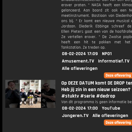
erover praten. * NASA heeft een klimaat
gelanceerd. Aan boord zit ook een N
meetinstrument. Bastiaan van Diedenho
ons bij. * Er komt een nieuwe musical 
Jordaan. Diederik Ebbinge schreef de
Ellen Pieters gaat een van de hoofdroll
Ze vertellen erover. * De Zwolse popb
heeft een hit te pakken met he
Tankstation. Ze treden op.
08-02-2024 17:09
NPO1
Amusement.TV
Informatief.TV
Alle afleveringen
Op DEZE DATUM komt DE DROP te
Heb jij zin in een nieuw seizoen?
#stuktv #serie #dedrop
Van dit programma is geen informatie be
08-02-2024 17:00
YouTube
Jongeren.TV
Alle afleveringen