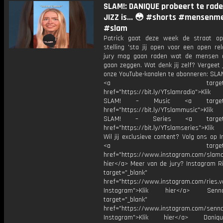
SLAM!: DANIQUE probeert te rad
JIZZ is... 😳 #shorts #mensenm
#slam
Patrick gaat deze week de straat o
stelling 'sta jij open voor een open rel
jury mag gaan raden wat de mensen 
gaan zeggen. Wat denk jij zelf? Vergeet 
onze YouTube-kanalen te abonneren: SLAM
<a target="_bl
href="https://bit.ly/YTslamradio">Klik
SLAM! – Music <a target="_
href="https://bit.ly/YTslammusic">Klik
SLAM! – Series <a target="
href="https://bit.ly/YTslamseries">Klik
Wil jij exclusieve content? Volg ons op 
<a target="_bl
href="https://www.instagram.com/slamoff
hier</a> Meer van de jury? Instagram Ri
target="_blank"
href="https://www.instagram.com/ries.v
Instagram">Klik hier</a> Se
target="_blank"
href="https://www.instagram.com/senna
Instagram">Klik hier</a> Dani