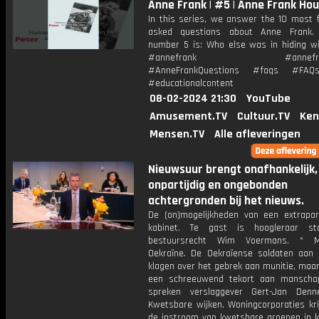
Anne Frank | #5 | Anne Frank Ho
In this series, we answer the 10 most f
asked questions about Anne Frank. 
number 5 is: Who else was in hiding w
#annefrank #annefrank
#AnneFrankQuestions #faqs #FAQ
#educationalcontent
08-02-2024 21:30
YouTube
Amusement.TV
Cultuur.TV
Ken
Mensen.TV
Alle afleveringen
Nieuwsuur brengt onafhankelijk,
onpartijdig en ongebonden
achtergronden bij het nieuws.
De (on)mogelijkheden van een extrapar
kabinet. Te gast is hoogleraar st
bestuursrecht Wim Voermans. * Mob
Oekraïne. De Oekraïense soldaten aan 
klagen over het gebrek aan munitie, maar
een schreeuwend tekort aan manscha
spreken verslaggever Gert-Jan Denn
Kwetsbare wijken. Woningcorporaties kri
de instroom van kwetsbare groepen in 