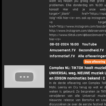
want wij helpen jou graag met grote 
problemen. Elke donderdag om 16:00 u
kanaal! Hier vind je onze webs
target="_blank" href="https://npo3
Volg">Klik hier</a> ons ook op Instagram 
<a target="_bl
href="http://www.instagram.com/boosb
http://www.instagram.com/debroervanr
https://www.tiktok.com/@boosbnnvara">
hier</a>
08-02-2024 16:00
YouTube
Amusement.TV
Gezondheid.TV
Informatief.TV
Alle afleveringe
Complex NL: TIKTOK haalt muzie
UNIVERSAL weg, NIEUWE muziek 
en EDISON nominaties bekend | C
In de derde aflevering van Complex Talk
Mahi, Leeroy en Cry terug op wat er d
weken is gebeurd. Zo bespreken ze TikT
verwijderen van alle Universal muz
nieuwste release van Bartofso en Lou
discussiëren ze over de eerste festival l