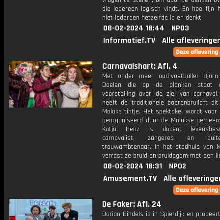
vragen te stellen, om door te denken ov
die iedereen logisch vindt. En hoe fijn 
niet iedereen hetzelfde is en denkt.
08-02-2024 18:44
NPO3
Informatief.TV
Alle afleveringe
Carnavalshart: Afl. 4
Met onder meer oud-voetballer Björ
Doelen die op de planken staat
voorstelling over de ziel van carnaval.
heeft de traditionele boerenbruiloft di
Moluks tintje. Het spektakel wordt voor
georganiseerd door de Molukse gemeen
Katja Henz is docent levensbesc
carnavalist, zangeres en buite
trouwambtenaar. In het stadhuis van M
verrast ze bruid en bruidegom met een li
08-02-2024 18:31
NPO2
Amusement.TV
Alle afleveringe
De Faker: Afl. 24
Dorian Bindels is in Spierdijk en probeer