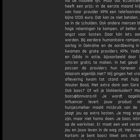
via de mobiele lijn. Maar dat essentiël
heeft een prijs: in de eerste maand kri
van haar provider KPN een telefoonrek
bijna 1200 euro. Dat kan ze niet betalen,
ze in de schulden. Ook andere mensen bl
hoge rekeningen te kampen, of bellen m
angst voor kosten. Daar kán iets a
worden. Bij eerdere humanitaire rampen,
oorlog in Oekraïne en de aardbeving in
kwamen de grote providers KPN, Voda
en Odido in actie, bijvoorbeeld door 
sms'en gratis te maken. In het geval
passen de providers hun tarieven n
Waarom eigenlijk niet? Wij gingen het vr
aflevering kwam tot stand met hulp
Wouter Booij. Met extra dank aan Sara
Ook boos? Of wil je klokkenluiden? Ma
boos@bnnvara.nl! Je wordt opgeli
influencer levert jouw product n
huisjesmelker maakt misbruik van de
jaagt jou op extra kosten. Je mag er
zijn, maar niet homo doen. Je baas inti
op de werkvloer. Er moet een wet veran
jou en jouw leven in de weg zit. Het mo
Kortom: je bent boos! Weet ons dan t