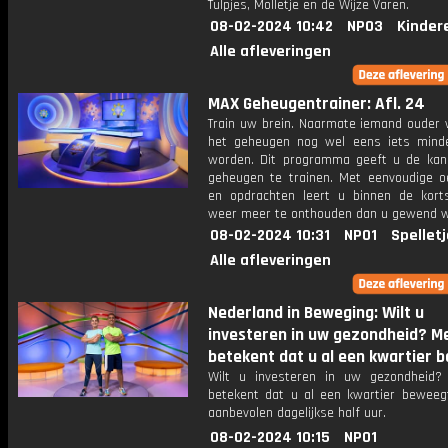
Tulpjes, Molletje en de Wijze Varen.
08-02-2024 10:42
NPO3
Kinder
Alle afleveringen
MAX Geheugentrainer: Afl. 24
Train uw brein. Naarmate iemand ouder w
het geheugen nog wel eens iets mind
worden. Dit programma geeft u de ka
geheugen te trainen. Met eenvoudige o
en opdrachten leert u binnen de kort
weer meer te onthouden dan u gewend 
08-02-2024 10:31
NPO1
Spellet
Alle afleveringen
Nederland in Beweging: Wilt u
investeren in uw gezondheid? 
betekent dat u al een kwartier b
Wilt u investeren in uw gezondheid
betekent dat u al een kwartier beweeg
aanbevolen dagelijkse half uur.
08-02-2024 10:15
NPO1