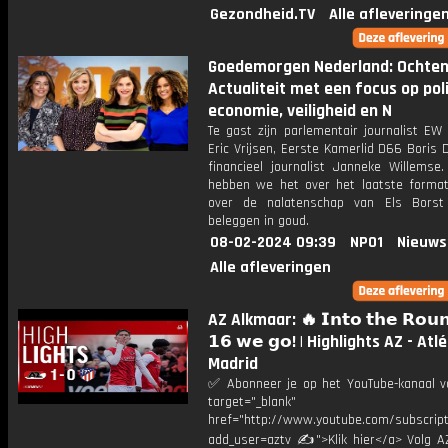
Gezondheid.TV
Alle afleveringe
Goedemorgen Nederland: Ochte
Actualiteit met een focus op poli
economie, veiligheid en N
Te gast zijn parlementair journalist EW
Eric Vrijsen, Eerste Kamerlid D66 Boris D
financieel journalist Janneke Willemse
hebben we het over het laatste format
over de nalatenschap van Els Borst
beleggen in goud.
08-02-2024 09:39
NPO1
Nieuws
Alle afleveringen
AZ Alkmaar: 🔥 𝗜𝗻𝘁𝗼 𝘁𝗵𝗲 𝗥𝗼𝘂𝗻
𝟭𝟲 𝘄𝗲 𝗴𝗼! | Highlights AZ - Atl
Madrid
✅ Abonneer je op het YouTube-kanaal v
target="_blank"
href="http://www.youtube.com/subscript
add_user=aztv ✍">Klik hier</a> Volg AZ