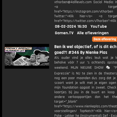
vthorben@4alllevels.com Social Media: I
<a target="_bl
href="https://instagram.com/vthorben
Twitter:">Klik hier</a> <a target=
href="https://twitter.com/vThorben">Klik
08-02-2024 16:30
YouTube
Gamen.TV
Alle afleveringen
Ben ik wel objectief, of is dit éch
goed?! #346 By Nienke Plas
Als ouder vind je alles leuk wat je k
behalve vóór 7 uur 's ochtends opsta
weekend. MIJN NIEUWE SHOW 🎭 "Po
Expressie" is NU te zien in de theaters
nog een paar maanden dus zorg dat je j
scoort want je wilt met je eigen ogen
mijn foundation opgaat in zweet. Check 
kaartjes bij jou in de buurt en koop 
andere verkooppartijen dan het the
target="_blank"
href="https://www.nienkeplas.com/theat
voorstellingen/ TopNotch">Klik hier</a
Poke - Lekker he (instrumental) Sef - Ex