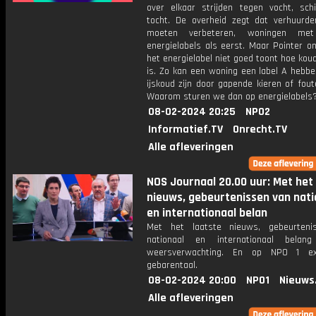
over elkaar strijden tegen vocht, sc
tocht. De overheid zegt dat verhuurde
moeten verbeteren, woningen met
energielabels als eerst. Maar Pointer o
het energielabel niet goed toont hoe kou
is. Zo kan een woning een label A hebbe
ijskoud zijn door gapende kieren of foute
Waarom sturen we dan op energielabels
08-02-2024 20:25
NPO2
Informatief.TV
Onrecht.TV
Alle afleveringen
NOS Journaal 20.00 uur: Met het
nieuws, gebeurtenissen van nati
en internationaal belan
Met het laatste nieuws, gebeurteni
nationaal en internationaal bela
weersverwachting. En op NPO 1 e
gebarentaal.
08-02-2024 20:00
NPO1
Nieuws
Alle afleveringen