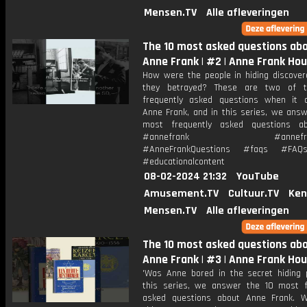
Mensen.TV
Alle afleveringen
The 10 most asked questions ab
Anne Frank | #2 | Anne Frank Ho
How were the people in hiding discove
they betrayed? These are two of 
frequently asked questions when it
Anne Frank, and in this series, we answ
most frequently asked questions ab
#annefrank #annefrank
#AnneFrankQuestions #faqs #FAQ
#educationalcontent
08-02-2024 21:32
YouTube
Amusement.TV
Cultuur.TV
Ken
Mensen.TV
Alle afleveringen
The 10 most asked questions ab
Anne Frank | #3 | Anne Frank Ho
'Was Anne bored in the secret hiding p
this series, we answer the 10 most f
asked questions about Anne Frank. 