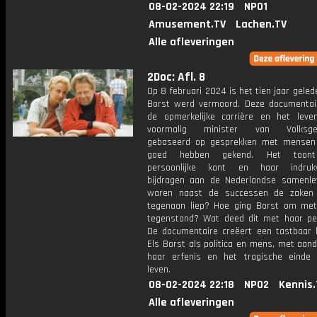
08-02-2024 22:19
NPO1
Amusement.TV
Lachen.TV
Alle afleveringen
2Doc: Afl. 8
Op 8 februari 2024 is het tien jaar geled
Borst werd vermoord. Deze documentair
de opmerkelijke carrière en het lev
voormalig minister van Volksgez
gebaseerd op gesprekken met mensen
goed hebben gekend. Het toont
persoonlijke kant en haar indruk
bijdragen aan de Nederlandse samenle
waren naast de successen de zaken
tegenaan liep? Hoe ging Borst om met 
tegenstand? Wat deed dit met haar per
De documentaire creëert een tastbaar 
Els Borst als politica en mens, met aan
haar erfenis en het tragische einde
leven.
08-02-2024 22:18
NPO2
Kennis.
Alle afleveringen