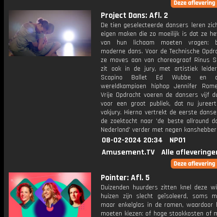
Project Dans: Afl. 2
De tien geselecteerde dansers leren zich
eigen maken die zo moeilijk is dat ze he
van hun lichaam moeten vragen: b
moderne dans. Voor de Technische Opdra
ze moves aan van choreograaf Rinus Sp
zit ook in de jury, met artistiek leide
Scapino Ballet Ed Wubbe en dri
wereldkampioen hiphop Jennifer Rom
Vrije Opdracht voeren de dansers vijf d
voor een groot publiek, dat nu jureer
vakjury. Hierna vertrekt de eerste dans
de zoektocht naar 'de beste allround d
Nederland' verder met negen kanshebber
08-02-2024 20:34
NPO1
Amusement.TV
Alle afleveringe
Pointer: Afl. 5
Duizenden huurders zitten knel deze wi
huizen zijn slecht geïsoleerd, soms m
maar enkelglas in de ramen, waardoor
moeten kiezen: of hoge stookkosten of m