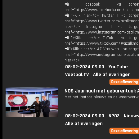
📲 Facebook | <a target="_
href="http://www.facebook.com/azalkma
📲">Klik hier</a> Twitter | <a target
href="http://www.twitter.com/azalkmaar
hier</a> Instagram | <a target=
href="http://www.instagram.com/azalkm
📲">Klik hier</a> TikTok | <a target
href="https://www.tiktok.com/@azalkma
📲">Klik hier</a> AZ Vrouwen | <a targe
href="http://www.instagram.com/azalkma
hier</a>
08-02-2024 09:00
YouTube
Voetbal.TV
Alle afleveringen
NOS Journaal met gebarentaal: A
Met het laatste nieuws en de weersverw
08-02-2024 09:00
NPO2
Nieuws
Alle afleveringen