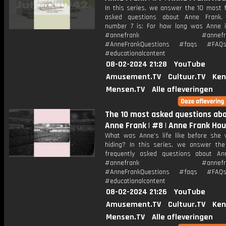
In this series, we answer the 10 most f
asked questions about Anne Frank. 
number 7 is: For how long was Anne i
#annefrank #annefrank
#AnneFrankQuestions #faqs #FAQ
#educationalcontent
08-02-2024 21:28
YouTube
Amusement.TV
Cultuur.TV
Ken
Mensen.TV
Alle afleveringen
The 10 most asked questions ab
Anne Frank | #8 | Anne Frank Ho
What was Anne’s life like before she 
hiding? In this series, we answer th
frequently asked questions about An
#annefrank #annefrank
#AnneFrankQuestions #faqs #FAQ
#educationalcontent
08-02-2024 21:26
YouTube
Amusement.TV
Cultuur.TV
Ken
Mensen.TV
Alle afleveringen