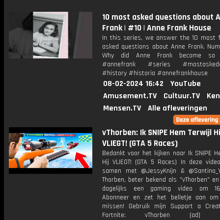
10 most asked questions about 
Frank | #10 | Anne Frank House
In this series, we answer the 10 most f
asked questions about Anne Frank. Numb
Why did Anne Frank become so 
#annefrank #series #mostaskedq
#history #historia #annefrankhouse
08-02-2024 16:42
YouTube
Amusement.TV
Cultuur.TV
Ken
Mensen.TV
Alle afleveringen
vThorben: Ik SNIPE Hem Terwijl Hi
VLIEGT! (GTA 5 Races)
Bedankt voor het kijken naar Ik SNIPE H
Hij VLIEGT! (GTA 5 Races) In deze video
samen met @JessyKnijn & @Santino_Y
Thorben, beter bekend als "vThorben" en
dagelijks een gaming video om 16
Abonneer en zet het belletje aan om
missen! Gebruik mijn Support a Crea
Fortnite: vThorben (ad) Bu