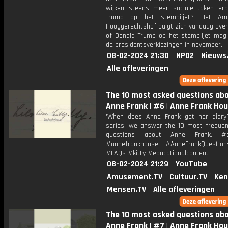
wijken steeds meer sociale taken erb
Trump op het stembiljet? Het Ame
Hooggerechtshof buigt zich vandaag over
of Donald Trump op het stembiljet mag 
de presidentsverkiezingen in november.
08-02-2024 21:30
NPO2
Nieuws
Alle afleveringen
The 10 most asked questions ab
Anne Frank | #6 | Anne Frank Ho
'When does Anne Frank get her diary?
series, we answer the 10 most frequen
questions about Anne Frank. #a
#annefrankhouse #AnneFrankQuestio
#FAQs #kitty #educationalcontent
08-02-2024 21:29
YouTube
Amusement.TV
Cultuur.TV
Ken
Mensen.TV
Alle afleveringen
The 10 most asked questions ab
Anne Frank | #7 | Anne Frank Ho