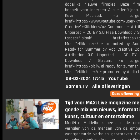
dagelijks nieuwe filmpjes. Deze film
bedoelt voor iedereen & alle leeftijden
Kevin Macleod: <a target="
href="https://www.youtube.com/user/k
Creative">Klik hier</a> Commons — Attri
Unported — CC BY 3.0 Free Download / S
target="_blank" href="https://bit.
Music">Klik hier</a> promoted by Audi
Ready for Summer by Roa Creative C
Attribution 3.0 Unported — CC BY 
Download / Stream: <a target="
href="https://bit.ly/al-ready-for-summer
Music">Klik hier</a> promoted by Audio L
08-02-2024 17:45
YouTube
Gamen.TV
Alle afleveringen
Tijd voor MAX: Live magazine me
goede mix van nieuws, informati
kunst, cultuur en entertainme
Mariëtte Middelbeek heeft in de om
verhalen van de mensen van de ambul
waargebeurde verhalen geschreven. 
ambulancemedewerker Jan van den Ber