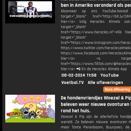
ben in Amerika veranderd als pe
Abonneer op ons YouTube-kanaal
target="_blank" href="http://bit.ly/2AM
hier</a> Volg Heracles Almelo oo
target="_blank"
href="https://www.heracles.nl">Klik hi
target="_blank"
href="https://www.instagram.com/herac
https://www.twitter.com/heraclesalmelo
https://www.facebook.com/HeraclesAlmel
hier</a> <a target="_
href="https://www.TikTok.com/@heracles
hier</a> 📲 En de Heracles Almelo App
08-02-2024 11:58
YouTube
Voetbal.TV
Alle afleveringen
De hondenvriendjes Woezel & Pi
beleven weer nieuwe avonturen 
rond het huis.
Woezel & Pip zijn de allerliefste hondj
wereld. Ze beleven nieuwe avonturen 
meer Tante Perenboom, Buurpoes, de