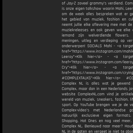
of Jay-Z zoveel grammy's verdiend. Comp
is onze eigen talkshow waarin Mahi, Lee
om de week alles bespreken wat er g
het gebied van muziek, fashion en cul
neemt jullie elke aflevering mee met de
muziekreleases en ook geven we elke a
iemand zijn welverdiende flowers. 
meningen, uitleg en verdieping op vers
onderwerpen! SOCIALS Mahi - <a target
href="https://www.instagram.com/mahik
Leeroy">Klik hier</a> - <a target=
href="https://www.instagram.com/leero
Cry">Klik hier</a> - <a target=
href="https://www.instagram.com/cryin
#COMPLEXTALKS">Klik hier</a> #C
Complex NL is alles wat je gewend 
Complex, maar dan in een Nederlands jas
website ComplexNL.com vind je artikel
wereld van muziek, sneakers, fashion, li
sport. Op YouTube brengen we je de v
Complex-video’s met Nederlandse g
natuurlijk exclusieve eigen formats
Shopping, Hot Ones en nog veel meer, 
Complex NL. Benieuwd naar meer? Hou
NL in de gaten en vergeet je niet te ab