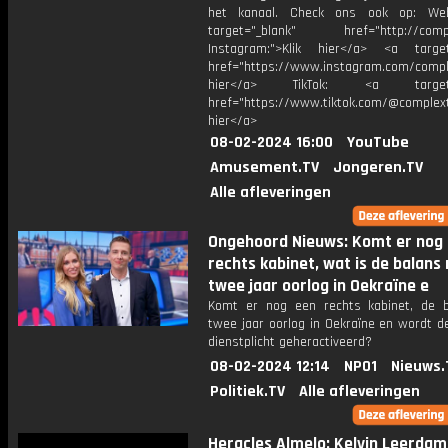
het kanaal. Check ons ook op: Web
target="_blank" href="http://compl
Instagram:">Klik hier</a> <a target
href="https://www.instagram.com/comple
hier</a> TikTok: <a target="
href="https://www.tiktok.com/@complext
hier</a>
08-02-2024 16:00
YouTube
Amusement.TV
Jongeren.TV
Alle afleveringen
Ongehoord Nieuws: Komt er nog
rechts kabinet, wat is de balans
twee jaar oorlog in Oekraïne e
Komt er nog een rechts kabinet, de 
twee jaar oorlog in Oekraïne en wordt de
dienstplicht geheractiveerd?
08-02-2024 12:14
NPO1
Nieuws.
Politiek.TV
Alle afleveringen
Heracles Almelo: Kelvin Leerdam: