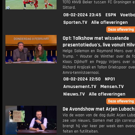
TOTO KNVB Beker tussen FC Groningen e
Sittard.
08-02-2024 23:45
ESPN
Voetba
Sporten.TV
Alle afleveringen
Op1: Talkshow met wisselende
presentatieduo's, live vanuit Hil
Helga Salemon en Raymond Mens over 
Trump. * Wouter de Winther over de fo
Klaas Dijkhoff en Peggy Vrijens over ca
Richard Krajicek en Tallon Griekspoor ov
Amro-tennistoernooi.
08-02-2024 22:50
NPO1
Amusement.TV
Mensen.TV
Nieuws.TV
Alle afleveringen
De Avondshow met Arjen Lubach: 
Via de waan van de dag duikt Arjen Luba
zee van nieuws. Samen met zijn corres
brengt hij vier keer per week een avon
feiten en futiliteiten.