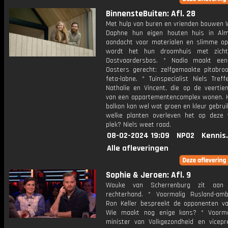
BinnensteBuiten: Afl. 28
Met hulp van buren en vrienden bouwen 
Daphne hun eigen houten huis in Al
aandacht voor materialen en slimme op
wordt het hun droomhuis met zich
Oostvaardersbos. * Nadia maakt een
Oosters gerecht: zelfgemaakte pitabro
feta-labne. * Tuinspecialist Niels Treff
Nathalie en Vincent, die op de veertie
van een appartementencomplex wonen. H
balkon kan wel wat groen en kleur gebru
welke planten overleven het op deze 
plek? Niels weet raad.
08-02-2024 19:09
NPO2
Kennis
Alle afleveringen
Sophie & Jeroen: Afl. 9
Wouke van Scherrenburg zit aan 
rechterhand. * Voormalig Rusland-am
Ron Keller bespreekt de opponenten va
Wie maakt nog enige kans? * Voorma
minister van Volkgezondheid en vicepr