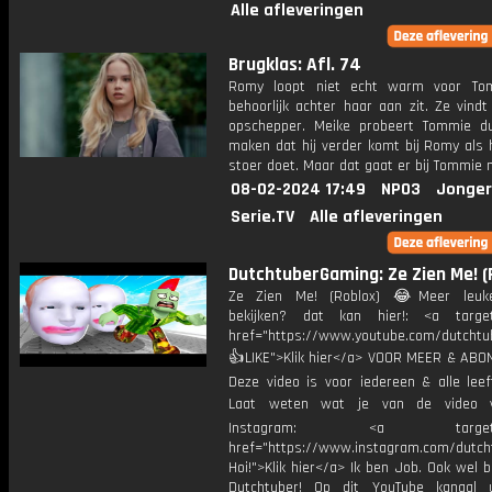
Alle afleveringen
Brugklas: Afl. 74
Romy loopt niet echt warm voor Tom
behoorlijk achter haar aan zit. Ze vind
opschepper. Meike probeert Tommie dui
maken dat hij verder komt bij Romy als h
stoer doet. Maar dat gaat er bij Tommie ni
08-02-2024 17:49
NPO3
Jonger
Serie.TV
Alle afleveringen
DutchtuberGaming: Ze Zien Me! (
Ze Zien Me! (Roblox) 😂Meer leuke
bekijken? dat kan hier!: <a target
href="https://www.youtube.com/dutcht
👍LIKE">Klik hier</a> VOOR MEER & ABO
Deze video is voor iedereen & alle leef
Laat weten wat je van de video v
Instagram: <a target="_
href="https://www.instagram.com/dutch
Hoi!">Klik hier</a> Ik ben Job. Ook wel 
Dutchtuber! Op dit YouTube kanaal 