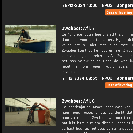
28-12-2024 10:00
NPO3
Jonger
Zwabber: Afl. 7
De 15-jarige Daan heeft slecht zicht, m
daar niet voor uit te komen. Hij ontde
vaker dat hij niet met alles mee k
Zwabber komt op het pad en met Zwab
zich voelt hij zich zekerder. Als Zwabber
het bos verdwijnt en Daan de weg kw
moet hij wel open kaart spelen
inschakelen.
21-12-2024 09:55
NPO3
Jonger
Zwabber: Afl. 6
De zestienjarige Moos loopt weg van
haar hond Tosca, omdat ze denkt da
haar zal missen. Zwabber wil haar troo
het lukt hem niet om dicht bij haar te
verliest haar uit het oog. Dankzij Zwabb