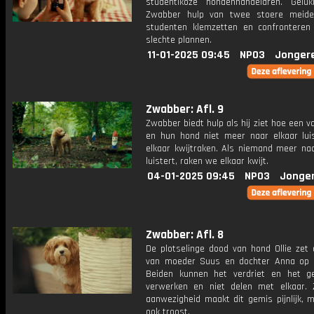
studentikoze hondenhandelaren. Gelukk
Zwabber hulp van twee stoere meide
studenten klemzetten en confrontere
slechte plannen.
11-01-2025 09:45
NPO3
Jonger
Zwabber: Afl. 9
Zwabber biedt hulp als hij ziet hoe een v
en hun hond niet meer naar elkaar lui
elkaar kwijtraken. Als niemand meer na
luistert, raken we elkaar kwijt.
04-01-2025 09:45
NPO3
Jonge
Zwabber: Afl. 8
De plotselinge dood van hond Ollie zet 
van moeder Suus en dochter Anna op 
Beiden kunnen het verdriet en het g
verwerken en niet delen met elkaar.
aanwezigheid maakt dit gemis pijnlijk, 
ook troost.