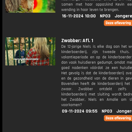
samen met haar oppaskind Kevin ee
wending in haar leven te brengen.
16-11-2024 10:00
NPO3
Jongere
Zwabber: Afl. 1
De 12-jarige Niels is elke dag aan het 
kinderboerderij, zijn tweede thuis
vakantieperiode en op de kinderboerder
dan vaak huisdieren gedumpt, omdat me
goed nadenken vóórdat ze een huisdi
Het gevolg is dat de kinderboerderij ove
en de gezondheid van de dieren in gev
Bovendien heeft de kinderboerderij het 
zwaar. Zwabber ontdekt zelfs
kinderboerderij met sluiting wordt bedr
het Zwabber, Niels en Amalie om sl
voorkomen?
09-11-2024 09:55
NPO3
Jonger