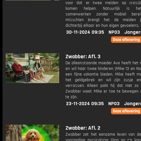
voor dat er twee meiden op cross
komen helpen. Natuurlijk is he
samenwerken zonder mobiel bere
misschien brengt het de meiden j
dichterbij elkaar en hun eigen gevoelens.
30-11-2024 09:35
NPO3
Jonger
Zwabber: Afl. 3
De alleenstaande moeder Ava heeft het n
en wil haar twee kinderen (Mike 13 en No
een fijne vakantie bieden. Mike heeft m
het geldgebrek en wil zijn zusje e
verrassen. Alleen pakt hij dat niet zo 
Zwabber weet Mike er toe te bewegen o
te zijn.
23-11-2024 09:35
NPO3
Jonger
Zwabber: Afl. 2
Zwabber zet het eenzame leven van de 
voormalige musicalster Gina op z'n ko