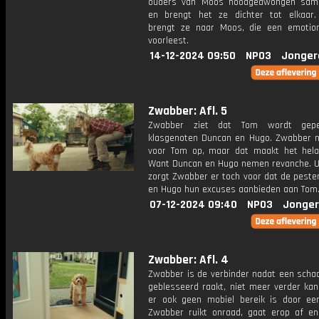
ouders van Moos noodgedwongen sam
en brengt het ze dichter tot elkaar
brengt ze naar Moos, die een emotion
voorleest.
14-12-2024 09:50
NPO3
Jonger
Zwabber: Afl. 5
Zwabber ziet dat Tom wordt gep
klasgenoten Duncan en Hugo. Zwabber 
voor Tom op, maar dat maakt het hela
Want Duncan en Hugo nemen revanche. Uit
zorgt Zwabber er toch voor dat de peste
en Hugo hun excuses aanbieden aan Tom
07-12-2024 09:40
NPO3
Jonger
Zwabber: Afl. 4
Zwabber is de verbinder nadat een scha
geblesseerd raakt, niet meer verder kan
er ook geen mobiel bereik is door een
Zwabber ruikt onraad, gaat erop af en