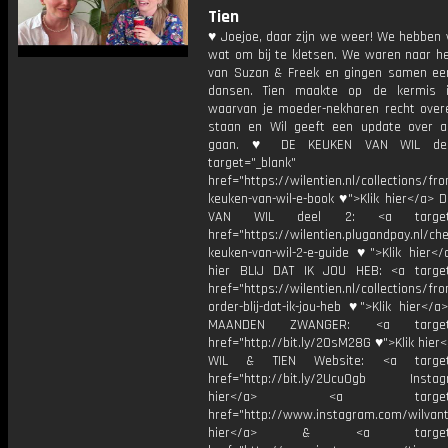
Tien
♥ Joejoe, daar zijn we weer! We hebben 
wat om bij te kletsen. We waren naar he
van Suzan & Freek en gingen samen ee
dansen. Tien maakte op de kermis 
waarvan je moeder-nekharen recht over
staan en Wil geeft een update over a
gaan. ♥ DE KEUKEN VAN WIL dee
target="_blank"
href="https://wilentien.nl/collections/f
keuken-van-wil-e-book ♥">Klik hier</a> 
VAN WIL deel 2: <a target="
href="https://wilentien.plugandpay.nl/ch
keuken-van-wil-2-e-guide ♥">Klik hier</
hier BLIJ DAT IK JOU HEB: <a target
href="https://wilentien.nl/collections/f
order-blij-dat-ik-jou-heb ♥">Klik hier</
MAANDEN ZWANGER: <a target="
href="http://bit.ly/2OsM28G ♥">Klik hie
WIL & TIEN Website: <a target=
href="http://bit.ly/2Ucu0gb Instagr
hier</a> <a target="_
href="http://www.instagram.com/wilvanti
hier</a> & <a target="_