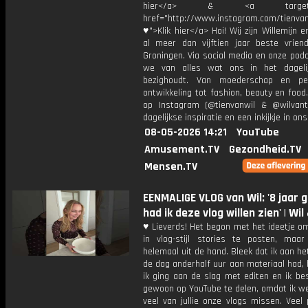
hier</a> & <a target="_
href="http://www.instagram.com/tienvan
♥">Klik hier</a> Hoi! Wij zijn Willemijn e
al meer dan vijftien jaar beste vriend
Groningen. Via social media en onze pod
we van alles wat ons in het dageli
bezighoudt. Van moederschap en per
ontwikkeling tot fashion, beauty en food
op Instagram (@tienvanwil & @wilvant
dagelijkse inspiratie en een inkijkje in ons
08-05-2026 14:21
YouTube
Amusement.TV
Gezondheid.TV
Mensen.TV
EENMALIGE VLOG van Wil: '8 jaar 
had ik deze vlog willen zien' | Wil
♥ Lieverds! Het begon met het ideetje o
in vlog-stijl stories te posten, maar
helemaal uit de hand. Bleek dat ik aan he
de dag anderhalf uur aan materiaal had,
ik ging aan de slag met editen en ik be
gewoon op YouTube te delen, omdat ik we
veel van jullie onze vlogs missen. Veel p