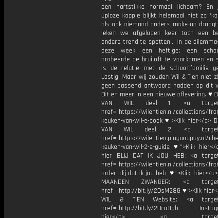
een hartstikke normaal lichaam? En
uploze koppie blijkt helemaal niet zo ‘kaa
als ook niemand anders make-up draagt
leken we afgelopen keer toch een b
andere trend te spotten… In de dilemma-
deze week een heftige: een scho
probeerde de bruiloft te voorkomen en s
is de relatie met de schoonfamilie g
Lastig! Maar wij zouden Wil & Tien niet z
geen passend antwoord hadden op dit v
Dit en meer in een nieuwe aflevering. ♥
VAN WIL deel 1: <a target="
href="https://wilentien.nl/collections/f
keuken-van-wil-e-book ♥">Klik hier</a> 
VAN WIL deel 2: <a target="
href="https://wilentien.plugandpay.nl/ch
keuken-van-wil-2-e-guide ♥">Klik hier</
hier BLIJ DAT IK JOU HEB: <a target
href="https://wilentien.nl/collections/f
order-blij-dat-ik-jou-heb ♥">Klik hier</
MAANDEN ZWANGER: <a target="
href="http://bit.ly/2OsM28G ♥">Klik hie
WIL & TIEN Website: <a target=
href="http://bit.ly/2Ucu0gb Instagr
hier</a> <a target="_