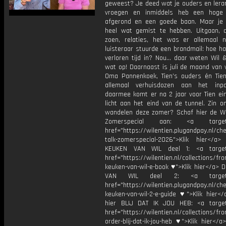
geweest? Je deed wat je ouders en lerar
vroegen en inmiddels heb een hoge 
afgerond en een goede baan. Maar je b
heel wat gemist te hebben. Uitgaan, 
zoen, relaties, het was er allemaal n
luisteraar stuurde een brandmail: hoe ha
verloren tijd in? Nou… daar weten Wil &
wat op! Daarnaast is juli de maand van 
Oma Pannenkoek, Tien’s ouders én Tien 
allemaal verhuisdozen aan het inp
daarmee komt er na 2 jaar voor Tien ein
licht aan het eind van de tunnel. Zin 
wandelen deze zomer? Schaf hier de Wa
Zomerspecial aan: <a target="
href="https://wilentien.plugandpay.nl/ch
talk-zomerspecial-2026">Klik hier<
KEUKEN VAN WIL deel 1: <a target=
href="https://wilentien.nl/collections/f
keuken-van-wil-e-book ♥">Klik hier</a> 
VAN WIL deel 2: <a target="
href="https://wilentien.plugandpay.nl/ch
keuken-van-wil-2-e-guide ♥">Klik hier</
hier BLIJ DAT IK JOU HEB: <a target
href="https://wilentien.nl/collections/f
order-blij-dat-ik-jou-heb ♥">Klik hier</