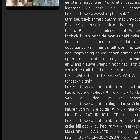
eerste smartphone. Nu gratis beschik
iedereen via deze link: <a target=
href="https://www.startphone.nl/?
utm_source=bienmedia&utm_medium=audi
Deze">Klik hier</a> podcast is gespon
Odido. ♥ In deze podcast gaat Wil 
kritisch kijken naar de hoeveelheid sche
haar kinderen hebben en hoe ze dat in d
gaat aanpakken, Tien vertelt over het z
een koopwoning en we lossen samen ee
op van een dochter die nog bij haar va
en wiens nieuwe vriendin haar het liefst z
vertrekken uit het huis. Klets mee in de
Liefs, Wil & Tien ♥ DE KEUKEN VAN WIL d
target="_blank"
href="https://wilentien.nl/collections/f
keuken-van-wil-e-book ♥">Klik hier</a> 
VAN WIL deel 2: <a target="
href="https://wilentien.plugandpay.nl/ch
keuken-van-wil-2-e-guide ♥">Klik hier</
hier BLIJ DAT IK JOU HEB: <a target
href="https://wilentien.nl/collections/f
order-blij-dat-ik-jou-heb ♥">Klik hier</
MAANDEN ZWANGER: <a target="
href="http://bit.ly/2OsM28G ♥">Klik hie