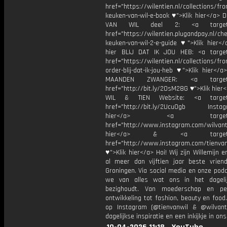
href="https://wilentien.nl/collections/f
keuken-van-wil-e-book ♥">Klik hier</a> 
VAN WIL deel 2: <a target="
href="https://wilentien.plugandpay.nl/ch
keuken-van-wil-2-e-guide ♥">Klik hier</
hier BLIJ DAT IK JOU HEB: <a target
href="https://wilentien.nl/collections/f
order-blij-dat-ik-jou-heb ♥">Klik hier</
MAANDEN ZWANGER: <a target="
href="http://bit.ly/2OsM28G ♥">Klik hie
WIL & TIEN Website: <a target=
href="http://bit.ly/2Ucu0gb Instagr
hier</a> <a target="_
href="http://www.instagram.com/wilvanti
hier</a> & <a target="_
href="http://www.instagram.com/tienvan
♥">Klik hier</a> Hoi! Wij zijn Willemijn e
al meer dan vijftien jaar beste vriend
Groningen. Via social media en onze pod
we van alles wat ons in het dageli
bezighoudt. Van moederschap en per
ontwikkeling tot fashion, beauty en food
op Instagram (@tienvanwil & @wilvant
dagelijkse inspiratie en een inkijkje in ons