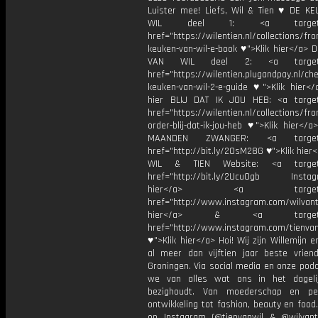
Luister mee! Liefs, Wil & Tien ♥ DE K
WIL deel 1: <a target="_
href="https://wilentien.nl/collections/f
keuken-van-wil-e-book ♥">Klik hier</a> 
VAN WIL deel 2: <a target="
href="https://wilentien.plugandpay.nl/ch
keuken-van-wil-2-e-guide ♥">Klik hier</
hier BLIJ DAT IK JOU HEB: <a target
href="https://wilentien.nl/collections/f
order-blij-dat-ik-jou-heb ♥">Klik hier</
MAANDEN ZWANGER: <a target="
href="http://bit.ly/2OsM28G ♥">Klik hie
WIL & TIEN Website: <a target=
href="http://bit.ly/2Ucu0gb Instagr
hier</a> <a target="_
href="http://www.instagram.com/wilvanti
hier</a> & <a target="_
href="http://www.instagram.com/tienvan
♥">Klik hier</a> Hoi! Wij zijn Willemijn e
al meer dan vijftien jaar beste vriend
Groningen. Via social media en onze pod
we van alles wat ons in het dageli
bezighoudt. Van moederschap en per
ontwikkeling tot fashion, beauty en food
op Instagram (@tienvanwil & @wilvant