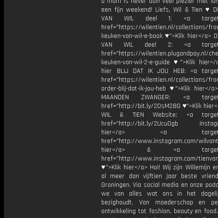
a mom is never dull! Veel plezier met lu
een fijn weekend! Liefs, Wil & Tien ♥ 
VAN WIL deel 1: <a target="
href="https://wilentien.nl/collections/f
keuken-van-wil-e-book ♥">Klik hier</a> 
VAN WIL deel 2: <a target="
href="https://wilentien.plugandpay.nl/ch
keuken-van-wil-2-e-guide ♥">Klik hier</
hier BLIJ DAT IK JOU HEB: <a target
href="https://wilentien.nl/collections/f
order-blij-dat-ik-jou-heb ♥">Klik hier</
MAANDEN ZWANGER: <a target="
href="http://bit.ly/2OsM28G ♥">Klik hie
WIL & TIEN Website: <a target=
href="http://bit.ly/2Ucu0gb Instagr
hier</a> <a target="_
href="http://www.instagram.com/wilvanti
hier</a> & <a target="_
href="http://www.instagram.com/tienvan
♥">Klik hier</a> Hoi! Wij zijn Willemijn e
al meer dan vijftien jaar beste vriend
Groningen. Via social media en onze pod
we van alles wat ons in het dageli
bezighoudt. Van moederschap en per
ontwikkeling tot fashion, beauty en food