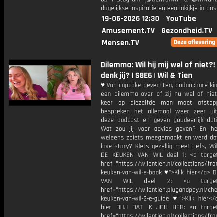
dagelijkse inspiratie en een inkijkje in ons
19-06-2026 12:30
YouTube
Amusement.TV
Gezondheid.TV
Mensen.TV
Dilemma: Wil hij mij wel of niet?
denk jij? | S8E6 | Wil & Tien
♥ Van cupcake gevechten, ondankbare kin
een dilemma over of zij nu wel of nie
keer op diezelfde man moet afstapp
bespreken het allemaal weer zeer uit
deze podcast en geven goudeerlijk dati
Wat zou jij voor advies geven? En he
weleens zoiets meegemaakt en werd da
love story? Klets gezellig mee! Liefs, Wi
DE KEUKEN VAN WIL deel 1: <a target
href="https://wilentien.nl/collections/f
keuken-van-wil-e-book ♥">Klik hier</a> 
VAN WIL deel 2: <a target="
href="https://wilentien.plugandpay.nl/ch
keuken-van-wil-2-e-guide ♥">Klik hier</
hier BLIJ DAT IK JOU HEB: <a target
href="https://wilentien.nl/collections/f