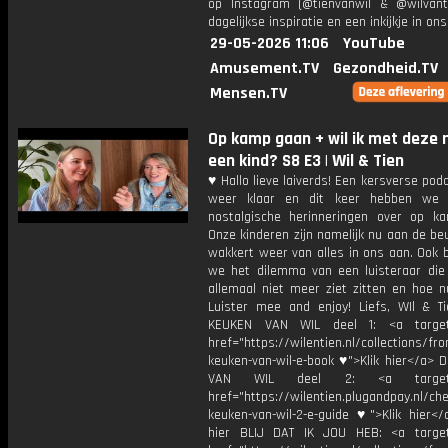
op Instagram (@tienvanwil & @wilvant
dagelijkse inspiratie en een inkijkje in ons
29-05-2026 11:06
YouTube
Amusement.TV
Gezondheid.TV
Mensen.TV
Op kamp gaan + wil ik met deze
een kind? S8 E3 | Wil & Tien
♥ Hallo lieve laiverds! Een kersverse pod
weer klaar en dit keer hebben we 
nostalgische herinneringen over op k
Onze kinderen zijn namelijk nu aan de be
wakkert weer van alles in ons aan. Ook 
we het dilemma van een luisteraar die
allemaal niet meer ziet zitten en hoe n
Luister mee and enjoy! Liefs, WIl & 
KEUKEN VAN WIL deel 1: <a target=
href="https://wilentien.nl/collections/f
keuken-van-wil-e-book ♥">Klik hier</a> 
VAN WIL deel 2: <a target="
href="https://wilentien.plugandpay.nl/ch
keuken-van-wil-2-e-guide ♥">Klik hier</
hier BLIJ DAT IK JOU HEB: <a target