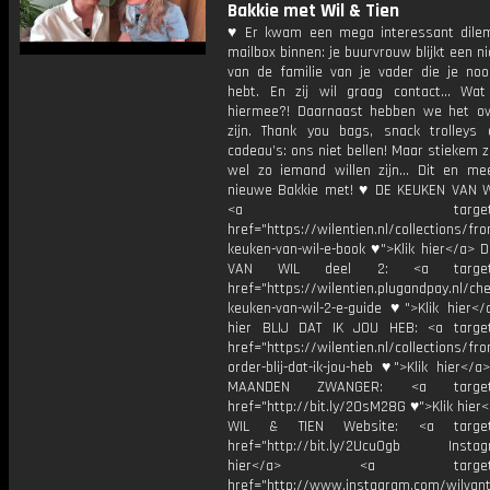
Bakkie met Wil & Tien
♥ Er kwam een mega interessant dil
mailbox binnen: je buurvrouw blijkt een nic
van de familie van je vader die je noo
hebt. En zij wil graag contact… Wa
hiermee?! Daarnaast hebben we het ov
zijn. Thank you bags, snack trolleys 
cadeau’s: ons niet bellen! Maar stiekem
wel zo iemand willen zijn… Dit en me
nieuwe Bakkie met! ♥ DE KEUKEN VAN WI
<a target="_bl
href="https://wilentien.nl/collections/f
keuken-van-wil-e-book ♥">Klik hier</a> 
VAN WIL deel 2: <a target="
href="https://wilentien.plugandpay.nl/ch
keuken-van-wil-2-e-guide ♥">Klik hier</
hier BLIJ DAT IK JOU HEB: <a target
href="https://wilentien.nl/collections/f
order-blij-dat-ik-jou-heb ♥">Klik hier</
MAANDEN ZWANGER: <a target="
href="http://bit.ly/2OsM28G ♥">Klik hie
WIL & TIEN Website: <a target=
href="http://bit.ly/2Ucu0gb Instagr
hier</a> <a target="_
href="http://www.instagram.com/wilvanti