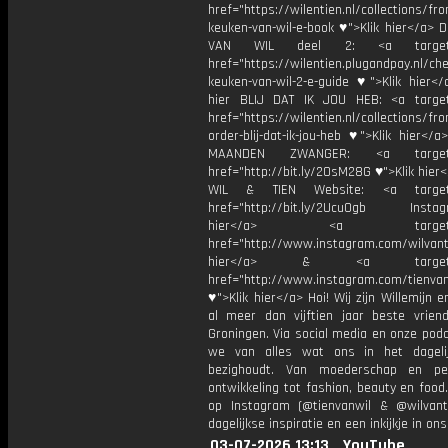
href="https://wilentien.nl/collections/f
keuken-van-wil-e-book ♥">Klik hier</a> 
VAN WIL deel 2: <a target="
href="https://wilentien.plugandpay.nl/ch
keuken-van-wil-2-e-guide ♥">Klik hier</
hier BLIJ DAT IK JOU HEB: <a target
href="https://wilentien.nl/collections/f
order-blij-dat-ik-jou-heb ♥">Klik hier</
MAANDEN ZWANGER: <a target="
href="http://bit.ly/2OsM28G ♥">Klik hie
WIL & TIEN Website: <a target=
href="http://bit.ly/2Ucu0gb Instagr
hier</a> <a target="_
href="http://www.instagram.com/wilvanti
hier</a> & <a target="_
href="http://www.instagram.com/tienvan
♥">Klik hier</a> Hoi! Wij zijn Willemijn e
al meer dan vijftien jaar beste vriend
Groningen. Via social media en onze pod
we van alles wat ons in het dageli
bezighoudt. Van moederschap en per
ontwikkeling tot fashion, beauty en food
op Instagram (@tienvanwil & @wilvant
dagelijkse inspiratie en een inkijkje in ons
03-07-2026 13:13
YouTube