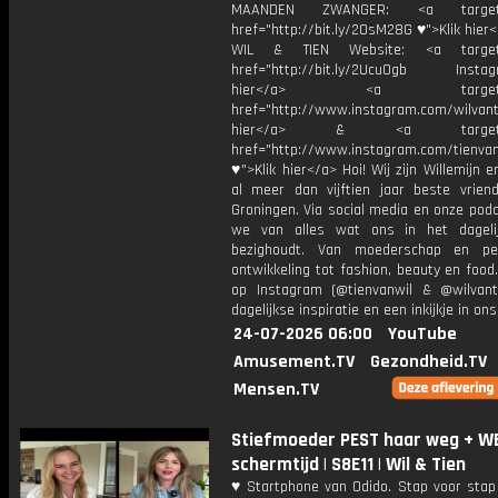
MAANDEN ZWANGER: <a target="
href="http://bit.ly/2OsM28G ♥">Klik hie
WIL & TIEN Website: <a target=
href="http://bit.ly/2Ucu0gb Instagr
hier</a> <a target="_
href="http://www.instagram.com/wilvanti
hier</a> & <a target="_
href="http://www.instagram.com/tienvan
♥">Klik hier</a> Hoi! Wij zijn Willemijn e
al meer dan vijftien jaar beste vriend
Groningen. Via social media en onze pod
we van alles wat ons in het dageli
bezighoudt. Van moederschap en per
ontwikkeling tot fashion, beauty en food
op Instagram (@tienvanwil & @wilvant
dagelijkse inspiratie en een inkijkje in ons
24-07-2026 06:00
YouTube
Amusement.TV
Gezondheid.TV
Mensen.TV
Stiefmoeder PEST haar weg + W
schermtijd | S8E11 | Wil & Tien
♥ Startphone van Odido. Stap voor stap