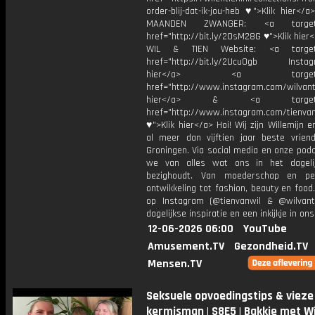
order-blij-dat-ik-jou-heb ♥">Klik hier</
MAANDEN ZWANGER: <a target="
href="http://bit.ly/2OsM28G ♥">Klik hie
WIL & TIEN Website: <a target=
href="http://bit.ly/2Ucu0gb Instagr
hier</a> <a target="_
href="http://www.instagram.com/wilvanti
hier</a> & <a target="_
href="http://www.instagram.com/tienvan
♥">Klik hier</a> Hoi! Wij zijn Willemijn e
al meer dan vijftien jaar beste vriend
Groningen. Via social media en onze pod
we van alles wat ons in het dageli
bezighoudt. Van moederschap en per
ontwikkeling tot fashion, beauty en food
op Instagram (@tienvanwil & @wilvant
dagelijkse inspiratie en een inkijkje in ons
12-06-2026 06:00
YouTube
Amusement.TV
Gezondheid.TV
Mensen.TV
Seksuele opvoedingstips & vieze
kermisman | S8E5 | Bakkie met Wi