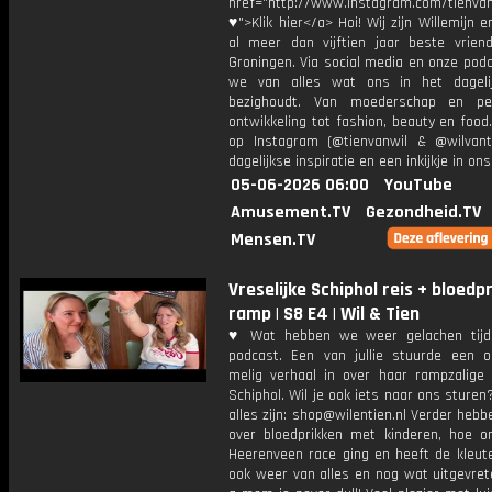
href="http://www.instagram.com/tienvan
♥">Klik hier</a> Hoi! Wij zijn Willemijn e
al meer dan vijftien jaar beste vriend
Groningen. Via social media en onze pod
we van alles wat ons in het dageli
bezighoudt. Van moederschap en per
ontwikkeling tot fashion, beauty en food
op Instagram (@tienvanwil & @wilvant
dagelijkse inspiratie en een inkijkje in ons
05-06-2026 06:00
YouTube
Amusement.TV
Gezondheid.TV
Mensen.TV
Vreselijke Schiphol reis + bloedpr
ramp | S8 E4 | Wil & Tien
♥ Wat hebben we weer gelachen tijd
podcast. Een van jullie stuurde een o
melig verhaal in over haar rampzalige 
Schiphol. Wil je ook iets naar ons sture
alles zijn: shop@wilentien.nl Verder heb
over bloedprikken met kinderen, hoe o
Heerenveen race ging en heeft de kleute
ook weer van alles en nog wat uitgevrete