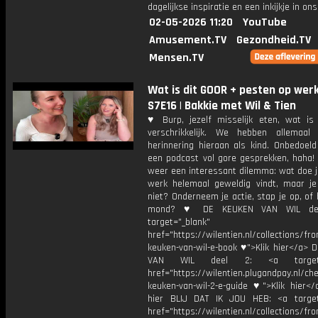
dagelijkse inspiratie en een inkijkje in ons
02-05-2026 11:20
YouTube
Amusement.TV
Gezondheid.TV
Mensen.TV
Wat is dit GOOR + pesten op werk
S7E16 | Bakkie met Wil & Tien
♥ Burp, jezelf misselijk eten, wat is
verschrikkelijk. We hebben allemaa
herinnering hieraan als kind. Onbedoeld
een podcast vol gore gesprekken, haha!
weer een interessant dilemma: wat doe je
werk helemaal geweldig vindt, maar je 
niet? Onderneem je actie, stap je op, of 
mond? ♥ DE KEUKEN VAN WIL dee
target="_blank"
href="https://wilentien.nl/collections/f
keuken-van-wil-e-book ♥">Klik hier</a> 
VAN WIL deel 2: <a target="
href="https://wilentien.plugandpay.nl/ch
keuken-van-wil-2-e-guide ♥">Klik hier</
hier BLIJ DAT IK JOU HEB: <a target
href="https://wilentien.nl/collections/f