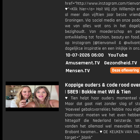
href="http://www.instagram.com/tienvan
♥">Klik hier</a> Hoi! Wij zijn Willemijn e
al meer dan vijftien jaar beste vriend
Groningen. Via social media en onze pod
we van alles wat ons in het dageli
bezighoudt. Van moederschap en per
ontwikkeling tot fashion, beauty en food
op Instagram (@tienvanwil & @wilvant
dagelijkse inspiratie en een inkijkje in ons
10-07-2026 06:00
YouTube
Amusement.TV
Gezondheid.TV
Mensen.TV
Koppige ouders & code rood ove
| S8E9 | Bakkie met Wil & Tien
♥ Tien helpt haar ouders momenteel v
Maar dat gaat niet zonder slag of st
‘Hoeveel gebaksvorrekies hebbie nou eigli
Daarnaast moeten we het even hebbe
hittegolf die Nederland teisterde. W
vonden het allemaal wel meevallen tot
Brabant kwamen... ♥ DE KEUKEN VAN WIL d
target="_blank"