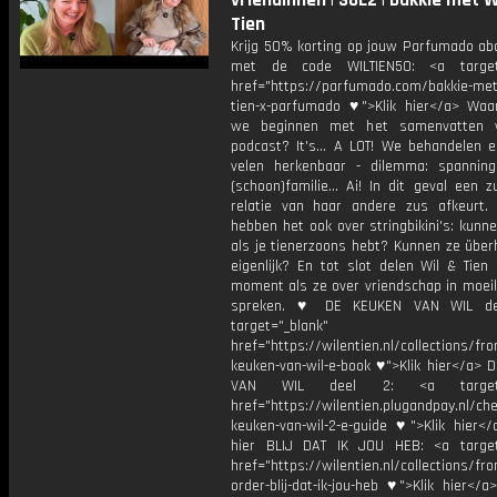
vriendinnen | S8E2 | Bakkie met W
Tien
Krijg 50% korting op jouw Parfumado a
met de code WILTIEN50: <a target=
href="https://parfumado.com/bakkie-met-
tien-x-parfumado ♥">Klik hier</a> Wa
we beginnen met het samenvatten 
podcast? It's... A LOT! We behandelen e
velen herkenbaar - dilemma: spannin
(schoon)familie... Ai! In dit geval een 
relatie van haar andere zus afkeurt
hebben het ook over stringbikini's: kunn
als je tienerzoons hebt? Kunnen ze über
eigenlijk? En tot slot delen Wil & Tien
moment als ze over vriendschap in moeili
spreken. ♥ DE KEUKEN VAN WIL de
target="_blank"
href="https://wilentien.nl/collections/f
keuken-van-wil-e-book ♥">Klik hier</a> 
VAN WIL deel 2: <a target="
href="https://wilentien.plugandpay.nl/ch
keuken-van-wil-2-e-guide ♥">Klik hier</
hier BLIJ DAT IK JOU HEB: <a target
href="https://wilentien.nl/collections/f
order-blij-dat-ik-jou-heb ♥">Klik hier</