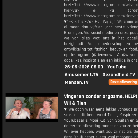
href="http://www.instagram.com/wilvanti
hier</a> & <a target="_
href="http://www.instagram.com/tienvan
♥">Klik hier</a> Hoi! Wij zijn Willemijn e
al meer dan vijftien jaar beste vriend
Groningen. Via social media en onze pod
we van alles wat ons in het dageli
bezighoudt. Van moederschap en per
ontwikkeling tot fashion, beauty en food
op Instagram (@tienvanwil & @wilvant
dagelijkse inspiratie en een inkijkje in ons
26-06-2026 06:00
YouTube
Amusement.TV
Gezondheid.TV
Mensen.TV
Vingeren zonder orgasme, HELP! |
Wil & Tien
♥ We gaan weer eens lekker vanouds pr
seks en dit keer werd Tien geïnspireer
YouTubeserie 'Mooi Kut' van Spuiten en S
de eerste aflevering moest en zou ze he
Wil over hebben, want zou zij net als d
deze YouTubeserie een yoni-massage a