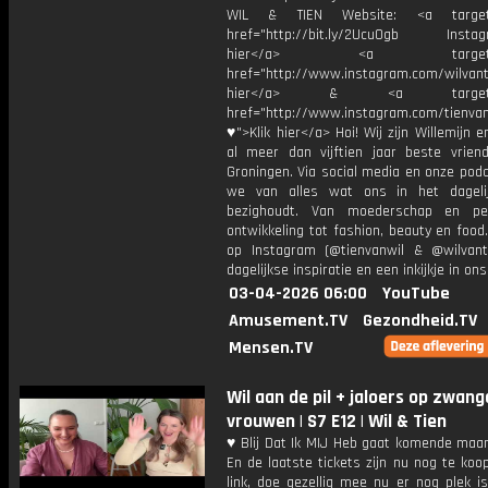
WIL & TIEN Website: <a target=
href="http://bit.ly/2Ucu0gb Instagr
hier</a> <a target="_
href="http://www.instagram.com/wilvanti
hier</a> & <a target="_
href="http://www.instagram.com/tienvan
♥">Klik hier</a> Hoi! Wij zijn Willemijn e
al meer dan vijftien jaar beste vriend
Groningen. Via social media en onze pod
we van alles wat ons in het dageli
bezighoudt. Van moederschap en per
ontwikkeling tot fashion, beauty en food
op Instagram (@tienvanwil & @wilvant
dagelijkse inspiratie en een inkijkje in ons
03-04-2026 06:00
YouTube
Amusement.TV
Gezondheid.TV
Mensen.TV
Wil aan de pil + jaloers op zwan
vrouwen | S7 E12 | Wil & Tien
♥ Blij Dat Ik MIJ Heb gaat komende maan
En de laatste tickets zijn nu nog te koo
link, doe gezellig mee nu er nog plek i