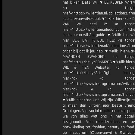
het kijken! Liefs, Wil. ♥ DE KEUKEN VAN W
<a target="_bl
href="https://wilentien.nl/collections/f
keuken-van-wil-e-book ♥">Klik hier</a> 
VAN WIL deel 2: <a target="
href="https://wilentien.plugandpay.nl/ch
keuken-van-wil-2-e-guide ♥">Klik hier</
hier BLIJ DAT IK JOU HEB: <a target
href="https://wilentien.nl/collections/f
order-blij-dat-ik-jou-heb ♥">Klik hier</
MAANDEN ZWANGER: <a target="
href="http://bit.ly/2OsM28G ♥">Klik hie
WIL & TIEN Website: <a target=
href="http://bit.ly/2Ucu0gb Instagr
hier</a> <a target="_
href="http://www.instagram.com/wilvanti
hier</a> & <a target="_
href="http://www.instagram.com/tienvan
♥">Klik hier</a> Hoi! Wij zijn Willemijn e
al meer dan vijftien jaar beste vriend
Groningen. Via social media en onze pod
we van alles wat ons in het dageli
bezighoudt. Van moederschap en per
ontwikkeling tot fashion, beauty en food
op Instagram (@tienvanwil & @wilvant