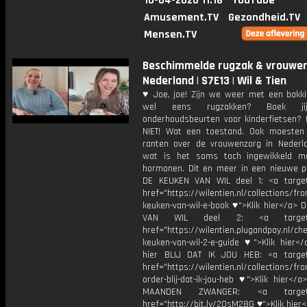
10-04-2026 11:18
YouTube
Amusement.TV
Gezondheid.TV
Mensen.TV
Beschimmelde rugzak & vrouwen
Nederland | S7E13 | Wil & Tien
♥ Joe, joe! Zijn we weer met een bakkie
wel eens rugzakken? Boek ji
onderhoudsbeurten voor kinderfietsen? N
NIET! Wat een toestand. Ook moeste
ranten over de vrouwenzorg in Nederl
wat is het soms toch ingewikkeld m
hormonen. Dit en meer in een nieuwe p
DE KEUKEN VAN WIL deel 1: <a target
href="https://wilentien.nl/collections/f
keuken-van-wil-e-book ♥">Klik hier</a> 
VAN WIL deel 2: <a target="
href="https://wilentien.plugandpay.nl/ch
keuken-van-wil-2-e-guide ♥">Klik hier</
hier BLIJ DAT IK JOU HEB: <a target
href="https://wilentien.nl/collections/f
order-blij-dat-ik-jou-heb ♥">Klik hier</
MAANDEN ZWANGER: <a target="
href="http://bit.ly/2OsM28G ♥">Klik hie