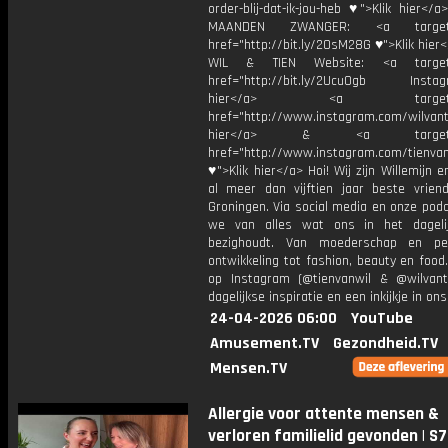
order-blij-dat-ik-jou-heb ♥">Klik hier</
MAANDEN ZWANGER: <a target="
href="http://bit.ly/2OsM28G ♥">Klik hie
WIL & TIEN Website: <a target=
href="http://bit.ly/2Ucu0gb Instagr
hier</a> <a target="_
href="http://www.instagram.com/wilvanti
hier</a> & <a target="_
href="http://www.instagram.com/tienvan
♥">Klik hier</a> Hoi! Wij zijn Willemijn e
al meer dan vijftien jaar beste vriend
Groningen. Via social media en onze pod
we van alles wat ons in het dageli
bezighoudt. Van moederschap en per
ontwikkeling tot fashion, beauty en food
op Instagram (@tienvanwil & @wilvant
dagelijkse inspiratie en een inkijkje in ons
24-04-2026 06:00
YouTube
Amusement.TV
Gezondheid.TV
Mensen.TV
Allergie voor attente mensen &
verloren familielid gevonden | S7