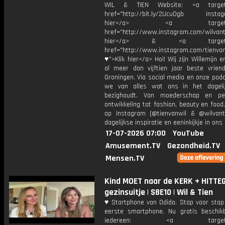
WIL & TIEN Website: <a target=
href="http://bit.ly/2Ucu0gb Instagr
hier</a> <a target="_
href="http://www.instagram.com/wilvanti
hier</a> & <a target="_
href="http://www.instagram.com/tienvan
♥">Klik hier</a> Hoi! Wij zijn Willemijn e
al meer dan vijftien jaar beste vriend
Groningen. Via social media en onze pod
we van alles wat ons in het dageli
bezighoudt. Van moederschap en per
ontwikkeling tot fashion, beauty en food
op Instagram (@tienvanwil & @wilvant
dagelijkse inspiratie en eeninkijkje in ons 
17-07-2026 07:00
YouTube
Amusement.TV
Gezondheid.TV
Mensen.TV
Kind MOET naar de KERK + HITTE
gezinsuitje | S8E10 | Wil & Tien
♥ Startphone van Odido. Stap voor stap
eerste smartphone. Nu gratis beschik
iedereen: <a target="_