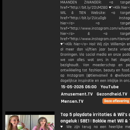
MAANDEN ZWANGER: <a target="
href="http://bit.ly/2OsM28G ♥">Klik hie
WIL & TIEN Website: <a target=
href="http://bit.ly/2Ucu0gb Instagr
hier</a> <a target="_
href="http://www.instagram.com/wilvanti
hier</a> & <a target="_
href="http://www.instagram.com/tienvan
♥">Klik hier</a> Hoi! Wij zijn Willemijn e
al meer dan vijftien jaar beste vriend
Groningen. Via social media en onze pod
we van alles wat ons in het dageli
bezighoudt. Van moederschap en per
ontwikkeling tot fashion, beauty en food
op Instagram (@tienvanwil & @wilvant
dagelijkse inspiratie en een inkijkje in ons
15-05-2026 06:00
YouTube
Amusement.TV
Gezondheid.TV
Mensen.TV
Top 5 playdate irritaties & Wil’s
ongeluk | S8E1 | Bakkie met Wil & 
♥ We zijn terug na een heerlijke mei