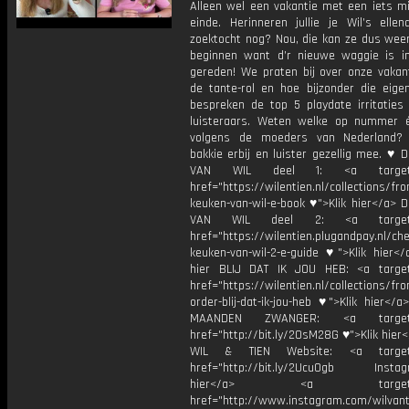
Alleen wel een vakantie met een iets mi
einde. Herinneren jullie je Wil’s ellen
zoektocht nog? Nou, die kan ze dus wee
beginnen want d’r nieuwe waggie is i
gereden! We praten bij over onze vakant
de tante-rol en hoe bijzonder die eigen
bespreken de top 5 playdate irritaties
luisteraars. Weten welke op nummer 
volgens de moeders van Nederland?
bakkie erbij en luister gezellig mee. ♥
VAN WIL deel 1: <a target="
href="https://wilentien.nl/collections/f
keuken-van-wil-e-book ♥">Klik hier</a> 
VAN WIL deel 2: <a target="
href="https://wilentien.plugandpay.nl/ch
keuken-van-wil-2-e-guide ♥">Klik hier</
hier BLIJ DAT IK JOU HEB: <a target
href="https://wilentien.nl/collections/f
order-blij-dat-ik-jou-heb ♥">Klik hier</
MAANDEN ZWANGER: <a target="
href="http://bit.ly/2OsM28G ♥">Klik hie
WIL & TIEN Website: <a target=
href="http://bit.ly/2Ucu0gb Instagr
hier</a> <a target="_
href="http://www.instagram.com/wilvanti