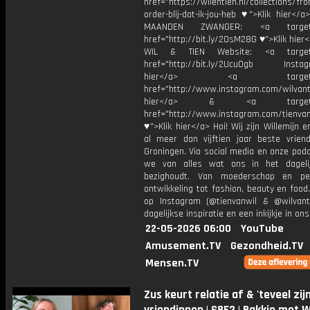
href="https://wilentien.nl/collections/f
order-blij-dat-ik-jou-heb ♥">Klik hier</
MAANDEN ZWANGER: <a target="
href="http://bit.ly/2OsM28G ♥">Klik hie
WIL & TIEN Website: <a target=
href="http://bit.ly/2Ucu0gb Instagr
hier</a> <a target="_
href="http://www.instagram.com/wilvanti
hier</a> & <a target="_
href="http://www.instagram.com/tienvan
♥">Klik hier</a> Hoi! Wij zijn Willemijn e
al meer dan vijftien jaar beste vriend
Groningen. Via social media en onze pod
we van alles wat ons in het dageli
bezighoudt. Van moederschap en per
ontwikkeling tot fashion, beauty en food
op Instagram (@tienvanwil & @wilvant
dagelijkse inspiratie en een inkijkje in ons
22-05-2026 06:00
YouTube
Amusement.TV
Gezondheid.TV
Mensen.TV
Zus keurt relatie af & 'teveel zij