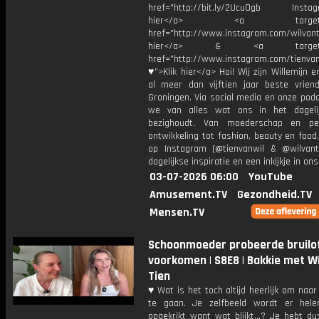
href="http://bit.ly/2Ucu0gb Instagr
hier</a> <a target="_
href="http://www.instagram.com/wilvanti
hier</a> & <a target="_
href="http://www.instagram.com/tienvan
♥">Klik hier</a> Hoi! Wij zijn Willemijn e
al meer dan vijftien jaar beste vriend
Groningen. Via social media en onze pod
we van alles wat ons in het dageli
bezighoudt. Van moederschap en per
ontwikkeling tot fashion, beauty en food
op Instagram (@tienvanwil & @wilvant
dagelijkse inspiratie en een inkijkje in ons
03-07-2026 06:00
YouTube
Amusement.TV
Gezondheid.TV
Mensen.TV
Schoonmoeder probeerde bruilof
voorkomen | S8E8 | Bakkie met Wi
Tien
♥ Wat is het toch altijd heerlijk om naa
te gaan. Je zelfbeeld wordt er hel
opgekrikt want wat blijkt…? Je hebt d