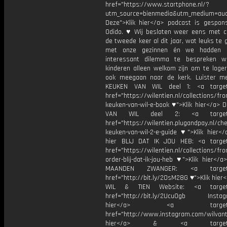
href="https://www.startphone.nl/?
utm_source=bienmedia&utm_medium=audi
Deze">Klik hier</a> podcast is gespon
Odido. ♥ Wij besloten weer eens met c
de tweede keer al dit jaar, wat leuks te
met onze gezinnen én we hadden 
interessant dilemma te bespreken w
kinderen alleen welkom zijn om te loger
ook meegaan naar de kerk. Luister 
KEUKEN VAN WIL deel 1: <a target=
href="https://wilentien.nl/collections/f
keuken-van-wil-e-book ♥">Klik hier</a> 
VAN WIL deel 2: <a target="
href="https://wilentien.plugandpay.nl/ch
keuken-van-wil-2-e-guide ♥">Klik hier</
hier BLIJ DAT IK JOU HEB: <a target
href="https://wilentien.nl/collections/f
order-blij-dat-ik-jou-heb ♥">Klik hier</
MAANDEN ZWANGER: <a target="
href="http://bit.ly/2OsM28G ♥">Klik hie
WIL & TIEN Website: <a target=
href="http://bit.ly/2Ucu0gb Instagr
hier</a> <a target="_
href="http://www.instagram.com/wilvanti
hier</a> & <a target="_