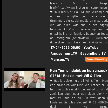
hier</a> & <a target="_
href="http://www.instagram.com/tienvan
♥">Klik hier</a> Hoi! Wij zijn Willemijn e
al meer dan vijftien jaar beste vriend
Groningen. Via social media en onze pod
we van alles wat ons in het dageli
bezighoudt. Van moederschap en per
ontwikkeling tot fashion, beauty en food
op Instagram (@tienvanwil & @wilvant
dagelijkse inspiratie en een inkijkje in ons
17-04-2026 06:00
YouTube
Amusement.TV
Gezondheid.TV
Mensen.TV
Kan Tien eindelijk op huizenzoek
S7E14 | Bakkie met Wil & Tien
♥ Het is gekkenhuis bij Wil & Tien. Even
een bakkie en wat rust. We kletsen bij.
het dan toch eindelijk binnenkort zo zijn d
zoek kan gaan naar een eigen plek? H
met Wil aan de pil? En wat doen ju
kinderen die alles slopen? ♥ DE KEUKE
deel 1: <a target="_b