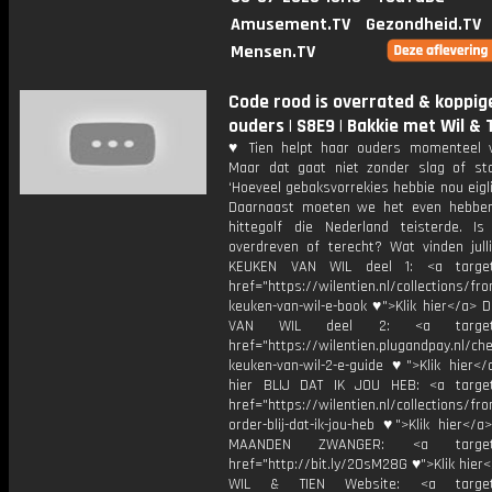
Amusement.TV
Gezondheid.TV
Mensen.TV
Code rood is overrated & koppig
ouders | S8E9 | Bakkie met Wil & 
♥ Tien helpt haar ouders momenteel v
Maar dat gaat niet zonder slag of st
‘Hoeveel gebaksvorrekies hebbie nou eigli
Daarnaast moeten we het even hebbe
hittegolf die Nederland teisterde. I
overdreven of terecht? Wat vinden jul
KEUKEN VAN WIL deel 1: <a target=
href="https://wilentien.nl/collections/f
keuken-van-wil-e-book ♥">Klik hier</a> 
VAN WIL deel 2: <a target="
href="https://wilentien.plugandpay.nl/ch
keuken-van-wil-2-e-guide ♥">Klik hier</
hier BLIJ DAT IK JOU HEB: <a target
href="https://wilentien.nl/collections/f
order-blij-dat-ik-jou-heb ♥">Klik hier</
MAANDEN ZWANGER: <a target="
href="http://bit.ly/2OsM28G ♥">Klik hie
WIL & TIEN Website: <a target=