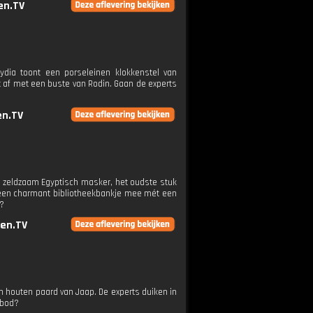
en.TV
dia toont een porseleinen klokkenstel van
t af met een buste van Rodin. Gaan de experts
n.TV
n zeldzaam Egyptisch masker, het oudste stuk
t een charmant bibliotheekbankje mee mét een
n?
en.TV
houten paard van Jaap. De experts duiken in
 bod?