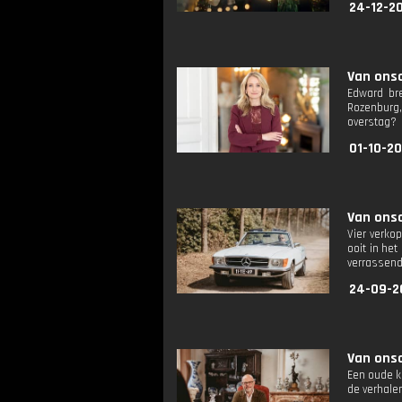
24-12-2
Van onsc
Edward br
Rozenburg,
overstag?
01-10-2
Van onsc
Vier verko
ooit in he
verrassend 
24-09-2
Van onsc
Een oude k
de verhalen