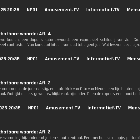
025 20:35
NPO1
Amusement.TV
Informatief.TV
Mens
hatbare waarde: Afl. 4
auwe koeien, een Japans katanazwaard, een expressief schilderij van Jan C
veel contrasten. Van kunst tot kitsch, van oud tot eigentijds. Wat leveren deze bij
025 20:35
NPO1
Amusement.TV
Informatief.TV
Mens
hatbare waarde: Afl. 3
brommer uit de jaren zestig, een tafelklok van Otto van Meurs, een fijn houten sn
aal. Wat lijkt op iets gewoons, blijkt vaak bijzonder. Doen de experts een mooi bo
025 20:35
NPO1
Amusement.TV
Informatief.TV
Mens
hatbare waarde: Afl. 2
verzameling bijzondere objecten staat centraal. Een mechanisch aapje, parfumfl