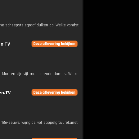
he scheepstelegraaf duiken op. Welke vondst
n.TV
r Mart en zijn vijf musicerende dames. Welke
n.TV
d 18e-eeuws wijnglas vol stippelgravurekunst,