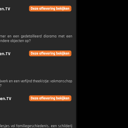
en.TV
remer en een gedetailleerd diorama met een
zondere objecten op?
en.TV
ijwerk en een verfijnd theekistje: vakmanschap
d?
en.TV
esjes vol familiegeschiedenis, een schilderij