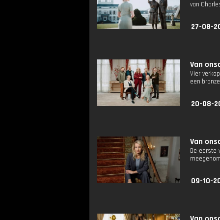
van Charle
27-08-2
Van onsc
Vier verko
een bronze
20-08-2
Van onsc
De eerste 
meegenom
09-10-2
Van onsc