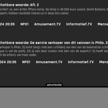
hatbare waarde: Afl. 2
 echte? Ja, een échte Tiffany-lamp. De lamp is 40.000 euro waard, denkt Barbara. 
xperts hebben duidelijk interesse in deze klassieker.
024 20:35
NPO1
Amusement.TV
Informatief.TV
Mense
hatbare waarde: De eerste verkoper van dit seizoen is Philo. Z
erkoper is Philo. Zij komt langs met een schilderij van één van de bekendste schil
ue is van de partij. Zal zij een deal sluiten met één van de experts? Zij heeft een
t de erfenis van haar vader.
024 20:35
NPO1
Amusement.TV
Informatief.TV
Mens