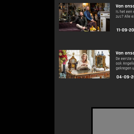
Van onsc
Is het een
zus? Alle e
11-09-2
Van onsc
De eerste v
ook Angeliq
gekregen ui
04-09-2