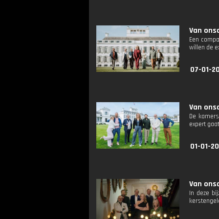
Van onsc
Een compas
willen de 
07-01-20
Van onsc
De kamers 
expert gaa
01-01-2
Van onsc
In deze bi
kerstengel