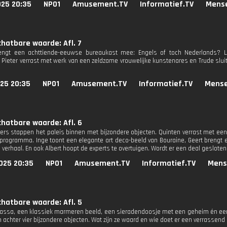
025 20:35
NPO1
Amusement.TV
Informatief.TV
Mens
hatbare waarde: Afl. 7
engt een achttiende-eeuwse bureaukast mee: Engels of toch Nederlands? Ly
 Pieter verrast met werk van een zeldzame vrouwelijke kunstenares en Trude slui
025 20:35
NPO1
Amusement.TV
Informatief.TV
Mense
hatbare waarde: Afl. 6
pers stappen het paleis binnen met bijzondere objecten. Quinten verrast met ee
t programma. Inge toont een elegante art deco-beeld van Bouraine, Geert breng
verhaal. En ook Albert hoopt de experts te overtuigen. Wordt er een deal geslote
025 20:35
NPO1
Amusement.TV
Informatief.TV
Mens
hatbare waarde: Afl. 5
assa, een klassiek marmeren beeld, een sieradendoosje met een geheim én een 
 achter vier bijzondere objecten. Wat zijn ze waard en wie doet er een verrassend