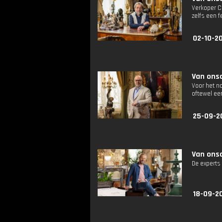
Verkoper Ch
zelfs een 
02-10-2
Van onsc
Voor het no
oftewel ee
25-09-2
Van onsc
De experts
18-09-2