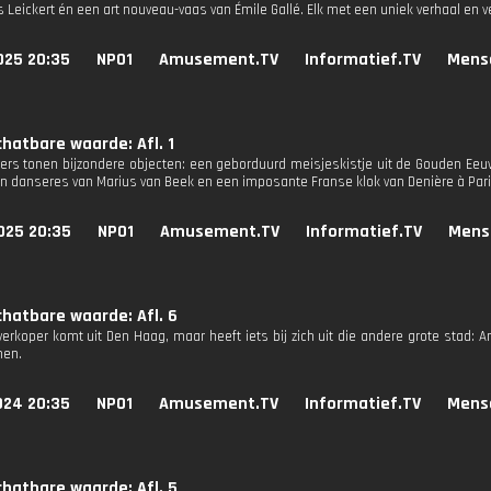
s Leickert én een art nouveau-vaas van Émile Gallé. Elk met een uniek verhaal en 
025 20:35
NPO1
Amusement.TV
Informatief.TV
Mens
hatbare waarde: Afl. 1
pers tonen bijzondere objecten: een geborduurd meisjeskistje uit de Gouden Eeu
n danseres van Marius van Beek en een imposante Franse klok van Denière à Paris
025 20:35
NPO1
Amusement.TV
Informatief.TV
Mens
hatbare waarde: Afl. 6
verkoper komt uit Den Haag, maar heeft iets bij zich uit die andere grote stad:
en.
024 20:35
NPO1
Amusement.TV
Informatief.TV
Mens
hatbare waarde: Afl. 5