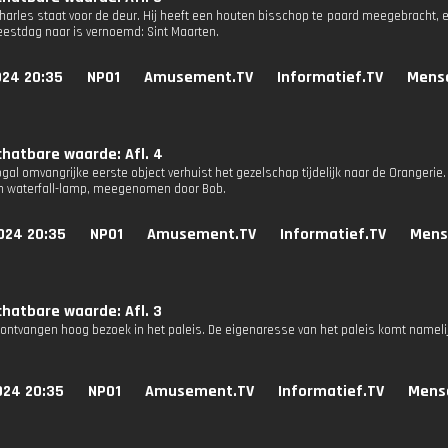
arles staat voor de deur. Hij heeft een houten bisschop te paard meegebracht, een
feestdag naar is vernoemd: Sint Maarten.
024 20:35
NPO1
Amusement.TV
Informatief.TV
Mens
hatbare waarde: Afl. 4
gal omvangrijke eerste object verhuist het gezelschap tijdelijk naar de Orangerie.
n waterfall-lamp, meegenomen door Bob.
024 20:35
NPO1
Amusement.TV
Informatief.TV
Mens
hatbare waarde: Afl. 3
 ontvangen hoog bezoek in het paleis. De eigenaresse van het paleis komt nameli
024 20:35
NPO1
Amusement.TV
Informatief.TV
Mens