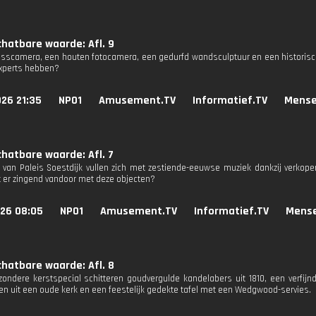
hatbare waarde: Afl. 9
scamera, een houten fotocamera, een gedurfd wandsculptuur en een historisc
experts hebben?
26 21:35
NPO1
Amusement.TV
Informatief.TV
Mense
hatbare waarde: Afl. 7
van Paleis Soestdijk vullen zich met zestiende-eeuwse muziek dankzij verkope
t er zingend vandoor met deze objecten?
026 08:05
NPO1
Amusement.TV
Informatief.TV
Mense
hatbare waarde: Afl. 8
jzondere kerstspecial schitteren goudvergulde kandelabers uit 1810, een verfijn
en uit een oude kerk en een feestelijk gedekte tafel met een Wedgwood-servies.