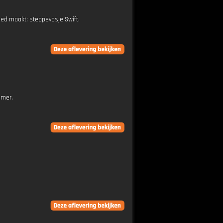
oed maakt: steppevosje Swift.
amer.