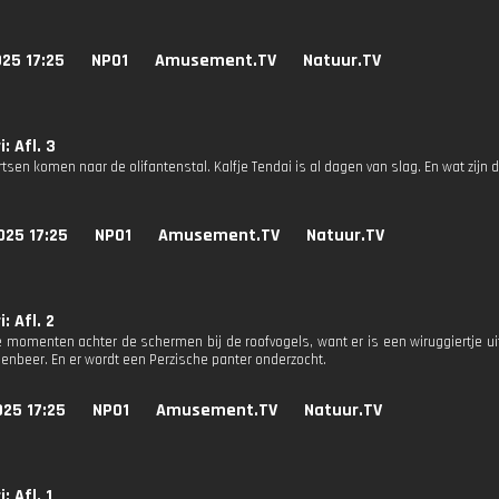
25 17:25
NPO1
Amusement.TV
Natuur.TV
: Afl. 3
tsen komen naar de olifantenstal. Kalfje Tendai is al dagen van slag. En wat zijn
025 17:25
NPO1
Amusement.TV
Natuur.TV
: Afl. 2
momenten achter de schermen bij de roofvogels, want er is een wiruggiertje uit
penbeer. En er wordt een Perzische panter onderzocht.
25 17:25
NPO1
Amusement.TV
Natuur.TV
: Afl. 1