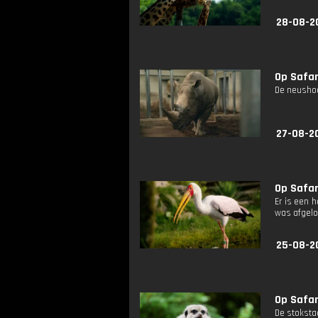
28-08-2
Op Safari
De neushoor
27-08-2
Op Safari
Er is een 
was afgelo
25-08-2
Op Safari
De stoksta