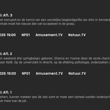
: Afl. 3
 het transport en de komst van een westelijke laaglandgorilla van Artis in Amste
male moet het nieuwe dier wel accepteren in de groep.
026 19:00
NPO1
Amusement.TV
Natuur.TV
: Afl. 2
 één weekend drie springbokjes geboren. Shanna en Yvonne doen de vaste check
naar Italië. Op de universiteit in Utrecht, op de afdeling pathologie, onderzoek
026 19:00
NPO1
Amusement.TV
Natuur.TV
: Afl. 1
rkers kunnen meteen aan de bak want er moet een kameel worden onderzocht 
jker meer over de jak.