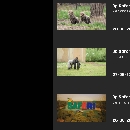
Op Safari
Piepjonge 
28-08-2
Op Safari
Het vertrek
27-08-2
Op Safari
Gieren, are
26-08-2