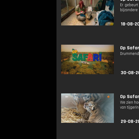
Er gebeurt
bijzondere 
18-08-20
Op Safari
Drummende
30-08-2
Op Safari
We zien ho
van tijger
29-08-2