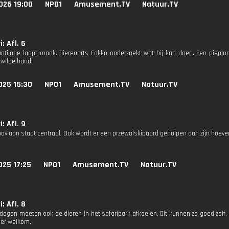
026 19:00
NPO1
Amusement.TV
Natuur.TV
: Afl. 6
ntilope loopt mank. Dierenarts Fokko onderzoekt wat hij kan doen. Een piepjong
 wilde hond.
025 15:30
NPO1
Amusement.TV
Natuur.TV
: Afl. 9
aviaan staat centraal. Ook wordt er een przewalskipaard geholpen aan zijn hoeve
025 17:25
NPO1
Amusement.TV
Natuur.TV
: Afl. 8
agen moeten ook de dieren in het safaripark afkoelen. Dit kunnen ze goed zelf,
er welkom.