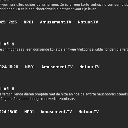
 weer van alles achter de schermen. Zo is er een korte verhuizing van een clubje
antilopen. En er is een cheetahwelpje dat vecht voor zijn leven.
25 17:25
NPO1
Amusement.TV
Natuur.TV
: Afl. 9
 chimpansees, een dansende kaketoe en twee Afrikaanse wilde honden die ver
024 15:20
NPO1
Amusement.TV
Natuur.TV
: Afl. 8
e verschillende dieren omgaan met de hitte en hoe de zwarte neushoorns steeds m
in Angara. Als ze een beetje meewerkt tenminste.
024 16:10
NPO1
Amusement.TV
Natuur.TV