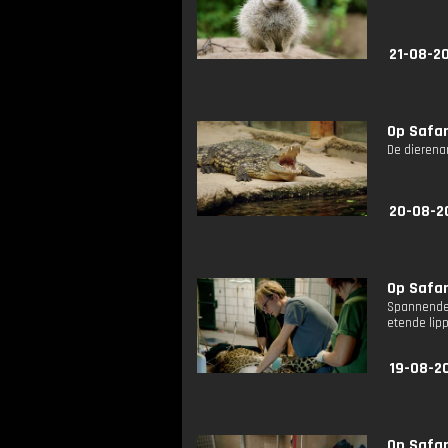
21-08-20
Op Safari
De dierenar
20-08-2
Op Safari
Spannende 
etende lip
19-08-20
Op Safari