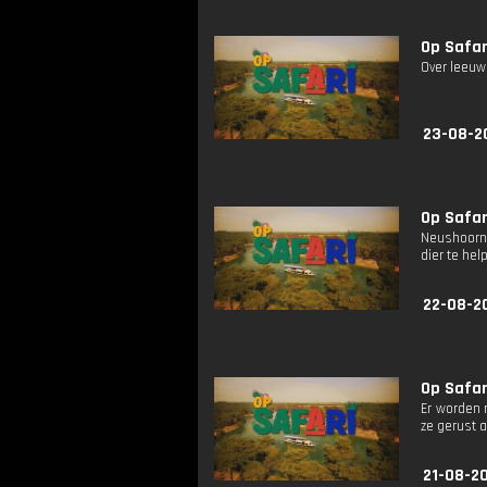
Op Safari
Over leeuwe
23-08-2
Op Safari
Neushoorn 
dier te hel
22-08-2
Op Safari
Er worden 
ze gerust
21-08-2