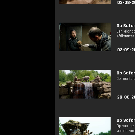
03-08-2
Op Safari
Een elanda
Afrikaanse
02-09-2
Op Safari
De mantelb
29-08-2
Op Safari
Op warme d
van de zom