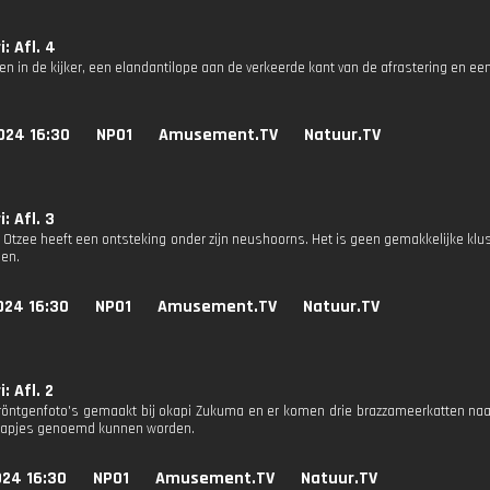
: Afl. 4
n in de kijker, een elandantilope aan de verkeerde kant van de afrastering en een s
024 16:30
NPO1
Amusement.TV
Natuur.TV
: Afl. 3
Otzee heeft een ontsteking onder zijn neushoorns. Het is geen gemakkelijke klu
pen.
024 16:30
NPO1
Amusement.TV
Natuur.TV
: Afl. 2
röntgenfoto's gemaakt bij okapi Zukuma en er komen drie brazzameerkatten naar 
 aapjes genoemd kunnen worden.
024 16:30
NPO1
Amusement.TV
Natuur.TV