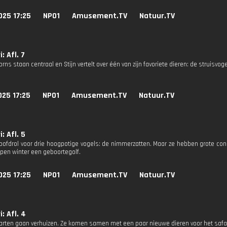
025 17:25
NPO1
Amusement.TV
Natuur.TV
: Afl. 7
ns staan centraal en Stijn vertelt over één van zijn favoriete dieren: de struisvoge
025 17:25
NPO1
Amusement.TV
Natuur.TV
: Afl. 5
hoofdrol voor drie hoogpotige vogels: de nimmerzatten. Maar ze hebben grote con
pen winter een geboortegolf.
025 17:25
NPO1
Amusement.TV
Natuur.TV
: Afl. 4
arten gaan verhuizen. Ze komen samen met een paar nieuwe dieren voor het safar