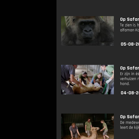
Op Safari
Te zien is
alfaman Ko
05-08-2
Op Safari
Er zijn in
verhuizen 
hond.
04-08-2
Op Safari
De medewe
leert de ki