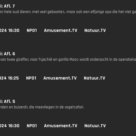
: Afl. 7
en hele oud dieren; met veel geboortes, maar ook een elfjarige opa die het niet g
024 16:30
NPO1
Amusement.TV
Natuur.TV
: Afl. 6
 van twee giraffes naar Tsjechië en gorilla Moos wordt onderzocht in de operatiek
024 16:25
NPO1
Amusement.TV
Natuur.TV
: Afl. 5
nden en buizerds die meevliegen in de vogelsafari.
024 16:30
NPO1
Amusement.TV
Natuur.TV