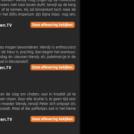
rkt worden: Wendy mag zingen op de Hollandse
vrees niet naar boven durft, terwijl op de berg
af te komen. Hij zal binnenkort toch naar de
het Gillis-imperium zijn bijna klaar, nog iets
en.TV
ateau mogen bewonderen. Wendy is enthousiast
de kleur is prachtig. Dan begint het avontuur:
aardag én steunen Wendy als jodelmeisje in de
val in Westendorf.
en.TV
an de slag om chalets voor in Kroatië uit te
en staan. Door alle drukte is er geen tijd voor
moeder Wendy, terwijl Peter zich ontpopt als
adt. Maar of die poffertjes ook in het kleine
en.TV