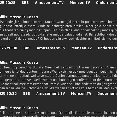
25 20:28
SBS
Amusement.TV
Mensen.TV
Onderneme
Gillis: Massa is Kassa
ist eindelijk zijn imperium naar Kroatië, waar hij direct acht parken en twee hote
 haast letterlijk: overal vindt ze achtergelaten drollen. Maar geld stinkt n
nale toeristen die hij rond ziet lopen. Terug in Nederland onderzoekt hij mogeli
n speelt nog steeds dat akkefietje met de belastingdienst. De rechtbank doet uit
 slordig met de bonnetjes? Of hebben zijn ex-vrouw, dochter en hijzelf zich volg
025 20:30
SBS
Amusement.TV
Mensen.TV
Ondernem
Gillis: Massa is Kassa
ot feest bij camping Blauwe Meer: het seizoen gaat weer beginnen. Alleen M
 heeft is tot daaraantoe, maar als Wendy zich er ook mee gaat bemoeien, is hij e
en - in een maatpak wel te verstaan. Confectiemaatjes passen niet meer bij de 
angemeten. Intussen werkt Wendy aan haar eigen carrière, maar de opnamen van
Ze moet ook mee met Peter naar Kroatië, waar de kibbelende tortelduifjes grond b
ogen zijn lawaaiige luchthavens, drukke wegen en rotsige kale bergen de ideale 
025 20:30
SBS
Amusement.TV
Mensen.TV
Ondernem
Gillis: Massa is Kassa
 Gillis is nu eens zelf met vakantie, naar Oostenrijk. Een reisje met een lach e