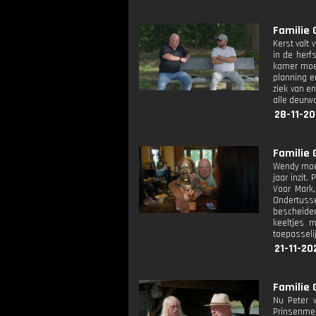
Familie 
Kerst valt 
in de herf
kamer moet
planning e
ziek van e
alle deurw
28-11-20
Familie 
Wendy moet
jaar inzit.
Voor Mark
Ondertusse
bescheiden
keeltjes 
toepasseli
21-11-20
Familie 
Nu Peter 
Prinsenmeer