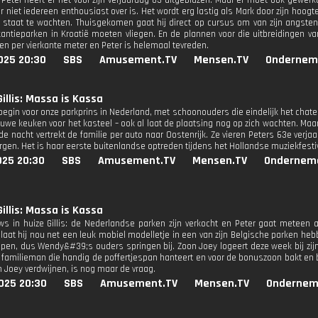
 Peter heeft er net voor zijn verjaardag 63 uitgeblazen. Maar er moet ook gewe
 niet iedereen enthousiast over is. Het wordt erg lastig als Mark door zijn hoogte
staat te wachten. Thuisgekomen gaat hij direct op cursus om van zijn angsten 
antieparken in Kroatië moeten vliegen. En de plannen voor die uitbreidingen van 
n per vierkante meter en Peter is helemaal tevreden.
025 20:30
SBS
Amusement.TV
Mensen.TV
Ondernem
Gillis: Massa is Kassa
 begin voor onze parkprins in Nederland, met schoonouders die eindelijk het ch
uwe keuken voor het kasteel – ook al laat de plaatsing nog op zich wachten. Maar 
de nacht vertrekt de familie per auto naar Oostenrijk. Ze vieren Peters 63e verj
ergen. Het is haar eerste buitenlandse optreden tijdens het Hollandse muziekfesti
025 20:30
SBS
Amusement.TV
Mensen.TV
Ondernem
Gillis: Massa is Kassa
ws in huize Gillis: de Nederlandse parken zijn verkocht en Peter gaat meteen a
laat hij nou net een leuk mobiel modelletje in een van zijn Belgische parken hebb
en, dus Wendy&#39;s ouders springen bij. Zoon Joey logeert deze week bij zijn 
familieman die handig de poffertjespan hanteert en voor de bonuszoon bakt en bra
 Joey verdwijnen, is nog maar de vraag.
025 20:30
SBS
Amusement.TV
Mensen.TV
Ondernem