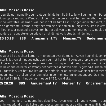
Gillis: Massa is Kassa
vroeg dit jaar, namelijk begin oktober, bij de familie Gillis. Terwijl de mannen, Pe
stzon op de motor, is Wendy druk aan het decoreren met herten, kerstbomen en
 de kerstsfeer ademen. Wie denkt dat de familie in rustiger vaarwater komt, he
n de gemeente Lommel dreigt een van de drie parken in België te sluiten in verb
n kiest ervoor naast alle gevechten het er ook van te nemen met een gezinsuitj
aarders en aangetekende brieven en vindt het werk steeds minder leuk.
25 20:28
SBS
Amusement.TV
Mensen.TV
Onderneme
Gillis: Massa is Kassa
 weer bij de rechter komen om te praten over de toekomst van haar kind. Een 
 Peter krijgt van zijn nageslacht een vlag met het familiewapen erop die binnenko
, Inge en Ruud staat er een broer- en zusdag op het programma, waarbij ze
n bewonderen Peter en Wendy het borstbeeld dat van hem is gemaakt. Alleen mist
 uitgevallen. Met het invallen van de herfst is er op het Blauwe Meer feest met
mogen laten schallen over een uitzinnige menigte vakantiegangers. Ook Wen
jke lied &#39;Een kind zonder moeder&#39; van Mieke.
25 20:28
SBS
Amusement.TV
Mensen.TV
Onderneme
Gillis: Massa is Kassa
weer in het land is, neemt het dagelijkse leven weer zijn vaste vormen aa
 in Nederland om de koikarpers over te brengen naar de vijver in huize Gillis. He