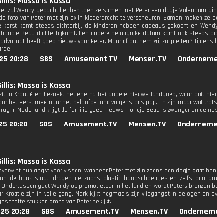
Gillis: Massa is Kassa
oet zal Wendy gedacht hebben toen ze samen met Peter een dagje Volendam ging
de foto van Peter met zijn ex in klederdracht te verscheuren. Samen maken ze e
e kerst komt steeds dichterbij, de kinderen hebben cadeaus gekocht en Wendy 
hondje Beau dichte bijkomt. Een andere belangrijke datum komt ook steeds dicht
advocaat heeft goed nieuws voor Peter. Maar of dat hem vrij zal pleiten? Tijdens h
arde.
25 20:28
SBS
Amusement.TV
Mensen.TV
Onderneme
Gillis: Massa is Kassa
 zit in Kroatië en bezoekt het ene na het andere nieuwe landgoed, waar ooit ni
voor het eerst mee naar het beloofde land volgens ons pap. En zijn maar wat trots
erug in Nederland krijgt de familie goed nieuws, hondje Beau is zwanger en de ne
25 20:28
SBS
Amusement.TV
Mensen.TV
Onderneme
Gillis: Massa is Kassa
 overwint hun angst voor vissen, wanneer Peter met zijn zoons een dagje gaat hen
aan de haak slaat, dragen de zoons plastic handschoentjes en zelfs dan g
 Ondertussen gaat Wendy op promotietour in het land en wordt Peters bronzen beel
ar Kroatië zijn in volle gang. Mark kijkt nogmaals zijn vliegangst in de ogen en 
eschafte stukken grond van Peter bekijkt.
025 20:28
SBS
Amusement.TV
Mensen.TV
Ondernem