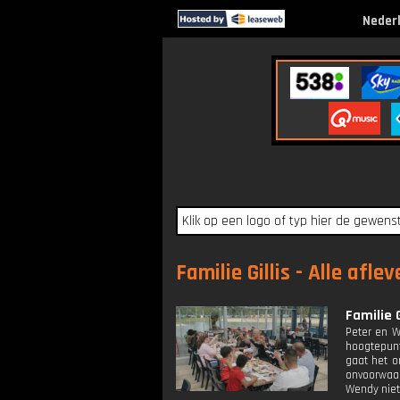
Neder
Familie Gillis - Alle afle
Familie 
Peter en W
hoogtepunt
gaat het o
onvoorwaar
Wendy niet 