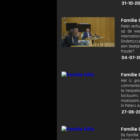
31-10-20
Familie 
Peter verhu
op de weg,
internatio
Ondertusse
een beetje
fraude?
04-07-2
Familie 
Het is gro
commentaar
te herpakk
kostuums a
moeizaam. 
In Peters 
27-06-2
Familie 
De familie