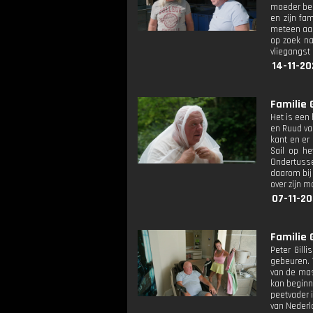
moeder bei
en zijn fa
meteen aan,
op zoek na
vliegangst
14-11-20
Familie 
Het is een
en Ruud va
kant en er
Sail op h
Ondertusse
daarom bij 
over zijn 
07-11-20
Familie 
Peter Gill
gebeuren. 
van de mas
kan beginne
peetvader 
van Nederl