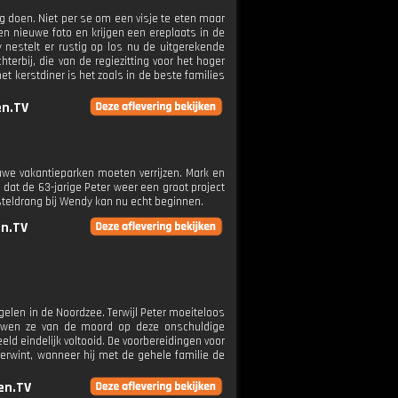
 doen. Niet per se om een visje te eten maar
en nieuwe foto en krijgen een ereplaats in de
nestelt er rustig op los nu de uitgerekende
erbij, die van de regiezitting voor het hoger
et kerstdiner is het zoals in de beste families
n.TV
euwe vakantieparken moeten verrijzen. Mark en
 dat de 63-jarige Peter weer een groot project
steldrang bij Wendy kan nu echt beginnen.
n.TV
gelen in de Noordzee. Terwijl Peter moeiteloos
ruwen ze van de moord op deze onschuldige
d eindelijk voltooid. De voorbereidingen voor
overwint, wanneer hij met de gehele familie de
en.TV