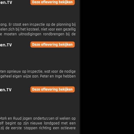
en.TV
tgang. Er staat een inspectie op de planning bij
en zich bij het kasteel, niet voor een gezellig
e moeten uitnodigingen rondbrengen bij de
en.TV
ten opnieuw op inspectie, wat voor de nodige
 geheel eigen wijze aan. Peter en Inge hebben
en.TV
. Mark en Ruud jagen ondertussen al weken op
zelf begint op zijn nieuwe landgoed met een
zij de eerste stappen richting een actievere