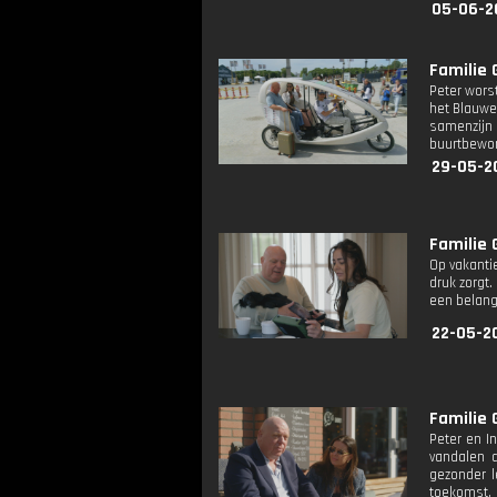
05-06-2
Familie 
Peter worst
het Blauwe 
samenzijn
buurtbewon
29-05-2
Familie 
Op vakanti
druk zorgt
een belang
22-05-2
Familie 
Peter en I
vandalen d
gezonder l
toekomst.