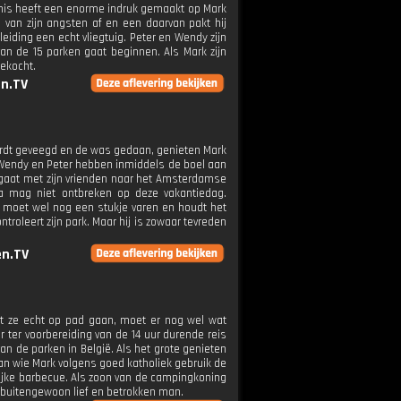
enis heeft een enorme indruk gemaakt op Mark
il van zijn angsten af en een daarvan pakt hij
eiding een echt vliegtuig. Peter en Wendy zijn
n de 15 parken gaat beginnen. Als Mark zijn
gekocht.
n.TV
 wordt geveegd en de was gedaan, genieten Mark
. Wendy en Peter hebben inmiddels de boel aan
 gaat met zijn vrienden naar het Amsterdamse
a mag niet ontbreken op deze vakantiedag.
 moet wel nog een stukje varen en houdt het
troleert zijn park. Maar hij is zowaar tevreden
n.TV
at ze echt op pad gaan, moet er nog wel wat
r ter voorbereiding van de 14 uur durende reis
de parken in België. Als het grote genieten
van wie Mark volgens goed katholiek gebruik de
lijke barbecue. Als zoon van de campingkoning
n buitengewoon lief en betrokken man.