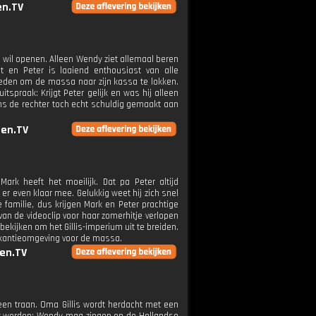
n.TV
ls wil openen. Alleen Wendy ziet allemaal beren
iet en Peter is laaiend enthousiast van alle
jkheden om de massa naar zijn kassa te lokken.
spraak: Krijgt Peter gelijk en was hij alleen
ens de rechter toch echt schuldig gemaakt aan
en.TV
ark heeft het moeilijk. Dat pa Peter altijd
r even klaar mee. Gelukkig weet hij zich snel
familie, dus krijgen Mark en Peter prachtige
 de videoclip voor haar zomerhitje verlopen
ekijken om het Gillis-imperium uit te breiden.
vakantieomgeving voor de massa.
en.TV
n een traan. Oma Gillis wordt herdacht met een