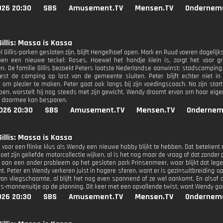
026 20:30
SBS
Amusement.TV
Mensen.TV
Ondernem
Gillis: Massa is Kassa
 Gillis-parken gesloten zijn, blijft Hengelhoef open. Mark en Ruud voeren dagelij
en een nieuwe teckel: Roses. Hoewel het hondje klein is, zorgt het voor gr
n. De familie Gillis bezoekt Peters laatste Nederlandse aanwinst: stadscamping
t de camping op last van de gemeente sluiten. Peter blijft echter niet in
 om plezier te maken. Peter gaat ook langs bij zijn voedingscoach. Na zijn sta
zoen, worstelt hij nog steeds met zijn gewicht. Wendy droomt ervan om haar eig
ij daarmee kan besparen.
026 20:30
SBS
Amusement.TV
Mensen.TV
Ondernem
Gillis: Massa is Kassa
t voor een flinke klus als Wendy een nieuwe hobby blijkt te hebben. Dat betekent
oet zijn geliefde motorcollectie wijken, al is het nog maar de vraag of dat zond
 aan een ander probleem op het gesloten park Prinsenmeer, waar blijkt dat leg
. Peter en Wendy verkeren juist in hogere sferen, want er is gezinsuitbreiding op 
van vliegschaamte, al blijft het nog even spannend of ze wel aankomt. En alsof 
llis-mannenuitje op de planning. Dit keer met een opvallende twist, want Wendy g
026 20:30
SBS
Amusement.TV
Mensen.TV
Ondernem