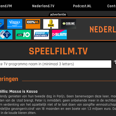
land.FM
Nederland.TV
Podcast.NL
Cont
SPEELFILM.TV
veringen
Gillis: Massa is Kassa
endy genieten van hun tweede dag in Parijs. Geen benenwagen deze keer, maa
en van de stad brengt. Peter is inmiddels geen onbekende meer in de rechtban
m verdenking van het opzettelijk niet of te laat doen van aangifte vennootscha
delijke gevangenisstraf van 18 maanden en een boete van 1,3 miljoen euro. O
in de koude kleren zitten.