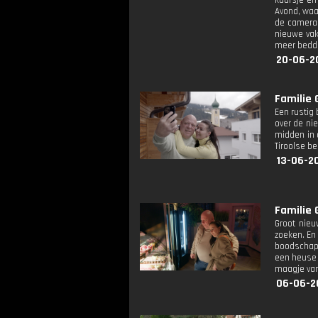
kaarsje en
Avond, waar
de camera 
nieuwe vak
meer bedde
20-06-2
Familie 
Een rustig
over de nie
midden in 
Tiroolse b
13-06-2
Familie 
Groot nieu
zoeken. En 
boodschapp
een heuse 
maagje van
06-06-2