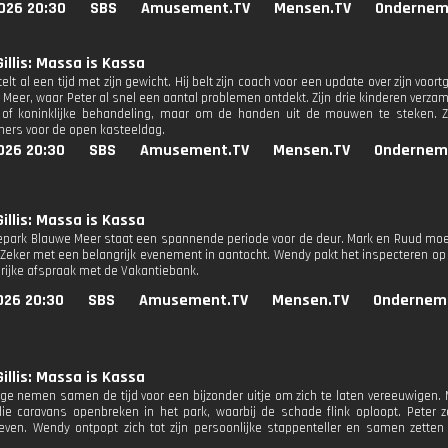
026 20:30
SBS
Amusement.TV
Mensen.TV
Ondernem
Gillis: Massa is Kassa
elt al een tijd met zijn gewicht. Hij belt zijn coach voor een update over zijn voor
Meer, waar Peter al snel een aantal problemen ontdekt. Zijn drie kinderen verzamel
 of koninklijke behandeling, maar om de handen uit de mouwen te steken. Z
ers voor de open kasteeldag.
026 20:30
SBS
Amusement.TV
Mensen.TV
Ondernem
Gillis: Massa is Kassa
epark Blauwe Meer staat een spannende periode voor de deur. Mark en Ruud moe
. Zeker met een belangrijk evenement in aantocht. Wendy pakt het inspecteren op
rijke afspraak met de Vakantiebank.
026 20:30
SBS
Amusement.TV
Mensen.TV
Ondernem
Gillis: Massa is Kassa
nge nemen samen de tijd voor een bijzonder uitje om zich te laten vereeuwigen
ie caravans openbreken in het park, waarbij de schade flink oploopt. Peter 
even. Wendy ontpopt zich tot zijn persoonlijke stappenteller en samen zetten 