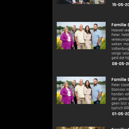
15-05-2
Familie 
Hoewel veel
Peter hebb
vereeuwige
weken moes
Valkenburg
vorige sei
geld dat h
08-05-2
Familie 
Peter staa
Daarvoor m
handen vol
dan gedacht
geen last 
typisch Gi
01-05-2