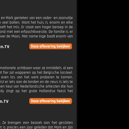
ter en Mark genieten van een vader- en zoonuitje
 veel ballen. Want het huis is enorm en elke
eft het mis. Er staat een hoger beroep in de
and met een erfpachtkwestie. De familie is er
e over de Maas. Met name Inge baalt enorm van
n.TV
emotionele achtbaan waar ze inmiddels al een
rt fier zal wapperen op het Belgische kasteel.
 even los van het werk proberen te komen.
 er iets aan de tanden en de neus is iets te
 een keur van Nederlandsche artiesten die hun
dy zingt op het grote Hollandse feest het
n.TV
n. Ze brengen een bezoek aan het gesloten
t is precies een jaar geleden dat Mark en zijn