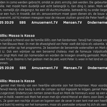
den in coma werden gebracht, omdat ze plots ernstig ziek werden. Die gebeurt
milie. Het maakt hem duidelijk wat echt belangrijk is. Een ding is zeker, Mark w
 namelijk zijn vliegangst. Na een VR-vluchtsimulatie, betreedt hij nu onder begel
ar een huis in Kroatië, dat als zenuwcentrum moet gaan dienen als de bouw va
 overwint, zal hij meteen meegaan naar de nieuwe stukken grond die Peter heeft 
25 20:29
SBS
Amusement.TV
Mensen.TV
Onderneme
Gillis: Massa is Kassa
 huiselijke ochtend voor de familie Gillis aan het Gardameer. Terwijl het stoepje
n het Blauwe Meer. En met de afwezigheid van Peter voelt dat bijna als vakantie
 staat vertier op het programma. Ze bezoeken de beroemde watervallen en Mark
et IJ. Ook een wijntoer op een beroemd chateau met de fameuze Valpolicell
n zingt Mark met zijn kameraden en worden de kroegen onveilig gemaakt. Mark
een frisje. Daarna is het gedaan met de pret, want Peter is weer in het land en con
mannen.
25 20:28
SBS
Amusement.TV
Mensen.TV
Onderneme
Gillis: Massa is Kassa
is geniet met Wendy van een heerlijke vakantie aan het Gardameer. Maar voord
Terwijl Wendy druk bezig is om de camper op tijd ingepakt te krijgen, geniet Pete
sagestoel. Ondertussen nemen zonen Ruud en Mark de honneurs waar op een van 
n in Italië, neemt ook Mark het ervan met zijn vriend Marcel en diens zoon Dani, 
is. Ze gaan een nachtje vissen en logeren aan de oever in een tent met een heer
and bakt hij weinig van het kamperen, maar als peetvader ontpopt hij zich als ee