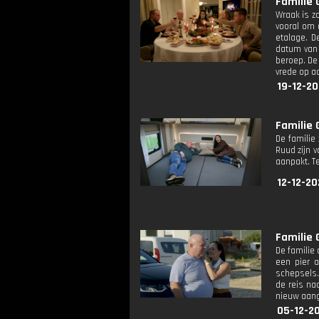
Familie 
Wraak is z
vooral om 
etalage. D
datum van 
beroep. De 
vrede op a
19-12-20
Familie 
De familie
Ruud zijn 
aanpakt. T
12-12-20
Familie 
De familie
een pier 
schepsels.
de reis na
nieuw aang
05-12-2