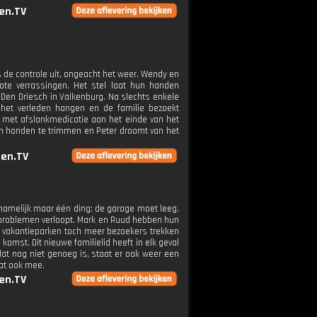
en.TV
ks de controle uit, ongeacht het weer. Wendy en
ote verrassingen. Het stel laat hun handen
 Den Driesch in Valkenburg. Na slechts enkele
 het verleden hangen en de familie bezoekt
rt met afslankmedicatie aan het einde van het
en honden te trimmen en Peter droomt van het
en.TV
 namelijk maar één ding: de garage moet leeg.
er problemen verloopt. Mark en Ruud hebben hun
e vakantieparken toch meer bezoekers trekken
komst. Dit nieuwe familielid heeft in elk geval
dat nog niet genoeg is, staat er ook weer een
aat ook mee.
en.TV