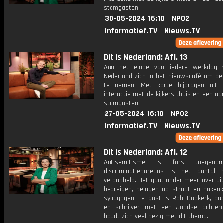
stamgasten.
30-05-2024 16:10
NPO2
Informatief.TV
Nieuws.TV
Dit is Nederland: Afl. 13
Aan het einde van iedere werkdag v
Nederland zich in het nieuwscafé om de
te nemen. Met korte bijdragen uit 
interactie met de kijkers thuis en een aa
stamgasten.
27-05-2024 16:10
NPO2
Informatief.TV
Nieuws.TV
Dit is Nederland: Afl. 12
Antisemitisme is fors toegenom
discriminatiebureaus is het aantal 
verdubbeld. Het gaat onder meer over ui
bedreigen, belagen op straat en hakenk
synagogen. Te gast is Rob Oudkerk, oud-
en schrijver met een Joodse achterg
houdt zich veel bezig met dit thema.