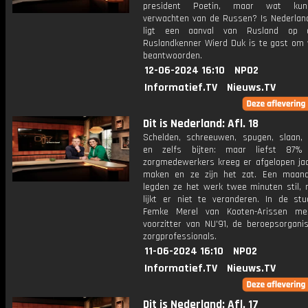
president Poetin, maar wat ku
verwachten van de Russen? Is Nederland 
ligt een aanval van Rusland op 
Ruslandkenner Wierd Duk is te gast om 
beantwoorden.
12-06-2024 16:10
NPO2
Informatief.TV
Nieuws.TV
Dit is Nederland: Afl. 18
Schelden, schreeuwen, spugen, slaan,
en zelfs bijten: maar liefst 87
zorgmedewerkers kreeg er afgelopen ja
maken en ze zijn het zat. Een maan
legden ze het werk twee minuten stil, 
lijkt er niet te veranderen. In de stu
Femke Merel van Kooten-Arissen me
voorzitter van NU'91, de beroepsorganis
zorgprofessionals.
11-06-2024 16:10
NPO2
Informatief.TV
Nieuws.TV
Dit is Nederland: Afl. 17