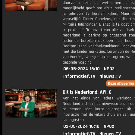
daarvoor moet er een wet komen die inst
mogelijkheid geeft om via surveillances
je telefoon te kunnen kijken. Maar i
wenselijk? Pieter Cobelens, oud-directe
Militaire Inlichtingen Dienst is te gast o
te praten. * Driekwart van alle voedsel
Nederland is gericht op ongezond ete
reclames bereiken ook een hele hoop 
Daarom zegt voedselwaakhond FoodWa
met die kindermarketing. Leroy van de R
van Voedingsweetjes op Instagram, weet 
gezonde voeding.
06-05-2024 16:10
NPO2
Informatief.TV
Nieuws.TV
Dit is Nederland: Afl. 6
Aan het einde van iedere werkdag v
Nederland zich in het nieuwscafé om de
te nemen. Met korte bijdragen uit 
interactie met de kijkers thuis en een aa
stamgasten.
02-05-2024 16:10
NPO2
Informatief.TV
Nieuws.TV