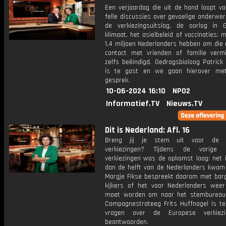
Een verjaardag die uit de hand loopt v
felle discussies over gevoelige onderwe
de verkiezingsuitslag, de oorlog in 
klimaat, het asielbeleid of vaccinaties: m
1,4 miljoen Nederlanders hebben om die 
contact met vrienden of familie verm
zelfs beëindigd. Gedragsbioloog Patrick
is te gast en we gaan hierover me
gesprek.
10-06-2024 16:10
NPO2
Informatief.TV
Nieuws.TV
Dit is Nederland: Afl. 16
Breng jij je stem uit voor de 
verkiezingen? Tijdens de vorige 
verkiezingen was de opkomst laag: net 
dan de helft van de Nederlanders kwam
Margje Fikse bespreekt daarom met bar
kijkers of het voor Nederlanders weer 
moet worden om naar het stembureau
Campagnestrateeg Frits Huffnagel is t
vragen over de Europese verkiez
beantwoorden.