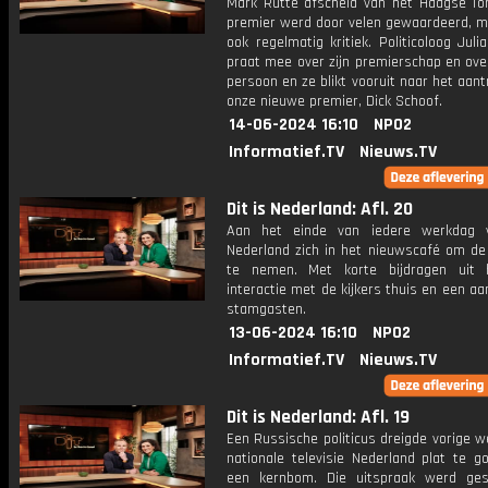
Mark Rutte afscheid van het Haagse Tor
premier werd door velen gewaardeerd, m
ook regelmatig kritiek. Politicoloog Jul
praat mee over zijn premierschap en ove
persoon en ze blikt vooruit naar het aan
onze nieuwe premier, Dick Schoof.
14-06-2024 16:10
NPO2
Informatief.TV
Nieuws.TV
Dit is Nederland: Afl. 20
Aan het einde van iedere werkdag v
Nederland zich in het nieuwscafé om de
te nemen. Met korte bijdragen uit 
interactie met de kijkers thuis en een aa
stamgasten.
13-06-2024 16:10
NPO2
Informatief.TV
Nieuws.TV
Dit is Nederland: Afl. 19
Een Russische politicus dreigde vorige 
nationale televisie Nederland plat te g
een kernbom. Die uitspraak werd ge