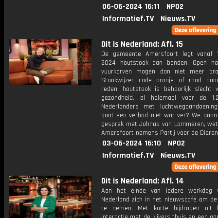
06-06-2024 16:11
NPO2
Informatief.TV
Nieuws.TV
Dit is Nederland: Afl. 15
De gemeente Amersfoort legt vanaf 
2024 houtstook aan banden. Open ha
vuurkorven mogen dan niet meer bra
Stookwijzer code oranje of rood aan
reden: houtstook is behoorlijk slecht 
gezondheid, al helemaal voor de 1,
Nederlanders met luchtwegaandoenin
gaat een verbod niet wat ver? We gaan 
gesprek met Johnas van Lammeren, wet
Amersfoort namens Partij voor de Dieren
03-06-2024 16:10
NPO2
Informatief.TV
Nieuws.TV
Dit is Nederland: Afl. 14
Aan het einde van iedere werkdag v
Nederland zich in het nieuwscafé om de
te nemen. Met korte bijdragen uit 
interactie met de kijkers thuis en een aa