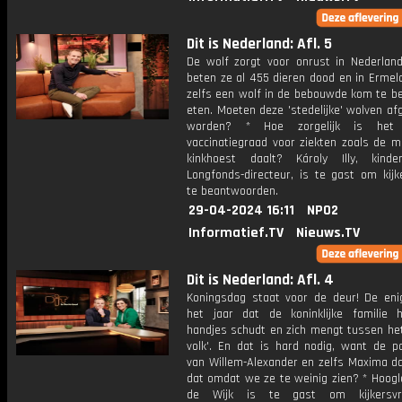
Dit is Nederland: Afl. 5
De wolf zorgt voor onrust in Nederland.
beten ze al 455 dieren dood en in Ermel
zelfs een wolf in de bebouwde kom te b
eten. Moeten deze 'stedelijke' wolven a
worden? * Hoe zorgelijk is het
vaccinatiegraad voor ziekten zoals de m
kinkhoest daalt? Károly Illy, kind
Longfonds-directeur, is te gast om kijk
te beantwoorden.
29-04-2024 16:11
NPO2
Informatief.TV
Nieuws.TV
Dit is Nederland: Afl. 4
Koningsdag staat voor de deur! De eni
het jaar dat de koninklijke familie 
handjes schudt en zich mengt tussen he
volk'. En dat is hard nodig, want de po
van Willem-Alexander en zelfs Maxima da
dat omdat we ze te weinig zien? * Hoogl
de Wijk is te gast om kijkersv