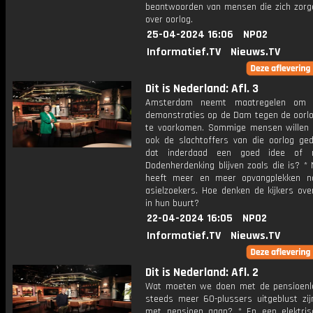
beantwoorden van mensen die zich zor
over oorlog.
25-04-2024 16:06
NPO2
Informatief.TV
Nieuws.TV
Dit is Nederland: Afl. 3
Amsterdam neemt maatregelen om m
demonstraties op de Dam tegen de oorlo
te voorkomen. Sommige mensen willen
ook de slachtoffers van die oorlog ged
dat inderdaad een goed idee of
Dodenherdenking blijven zoals die is? *
heeft meer en meer opvangplekken n
asielzoekers. Hoe denken de kijkers ove
in hun buurt?
22-04-2024 16:05
NPO2
Informatief.TV
Nieuws.TV
Dit is Nederland: Afl. 2
Wat moeten we doen met de pensioenle
steeds meer 60-plussers uitgeblust zij
met pensioen gaan? * En een elektris