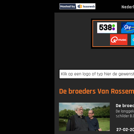
Neder
De broeders Van Rossem 
De broed
De langgek
schilder B.
27-02-2