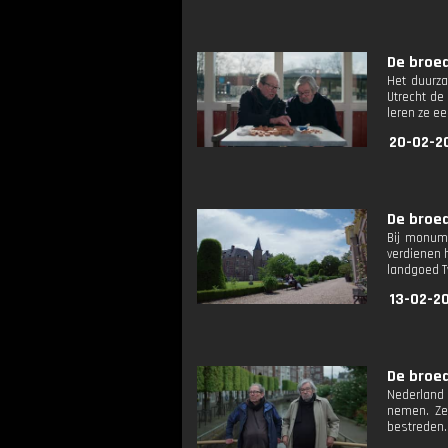
De broed
Het duurza
Utrecht de
leren ze e
20-02-2
De broed
Bij monum
verdienen 
landgoed T
13-02-2
De broed
Nederland 
nemen. Ze
bestreden.