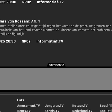
025 20:30
NPO2
Informatief.TV
ers Van Rossem: Afl. 1
men stellen onze eeuwige strijd tegen het water op de proef. De grenzen aan 
 provincie van het land ervaren Maarten en Vincent van Rossem het probleem v
rlijk en figuurlijk.
025 20:30
NPO2
Informatief.TV
Links
Amusement.TV
Jongeren.TV
Natuur.TV
Speelfi
Beurs.TV
Kennis.TV
Nederland.TV
Spellet
...