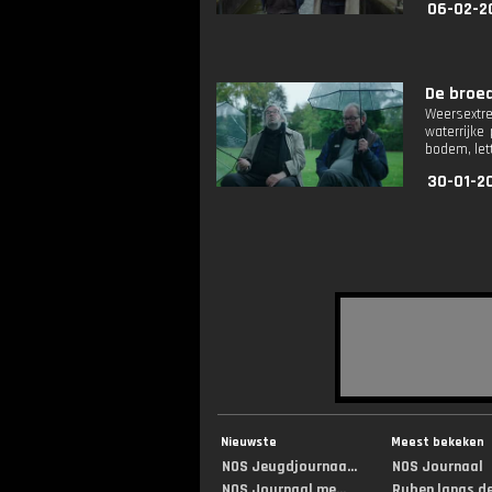
06-02-2
De broed
Weersextre
waterrijke
bodem, lette
30-01-2
Nieuwste
Meest bekeken
NOS Jeugdjournaa...
NOS Journaal
NOS Journaal me...
Ruben langs de 