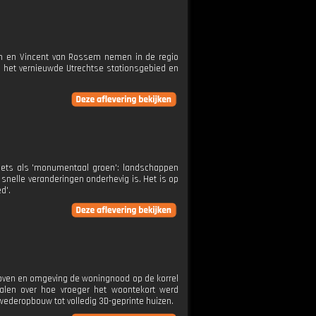
ten en Vincent van Rossem nemen in de regio
n het vernieuwde Utrechtse stationsgebied en
iets als 'monumentaal groen': landschappen
nelle veranderingen onderhevig is. Het is op
d'.
dhoven en omgeving de woningnood op de korrel
alen over hoe vroeger het woontekort werd
ederopbouw tot volledig 3D-geprinte huizen.