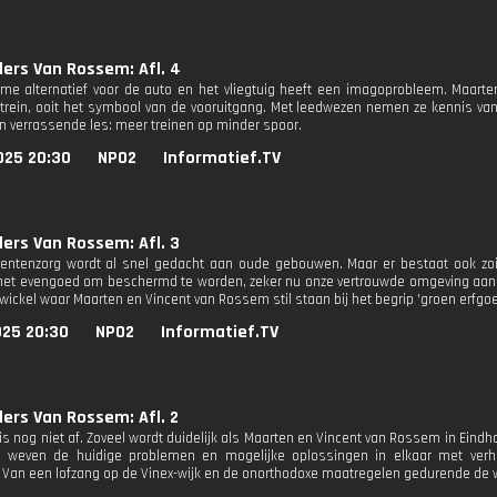
ers Van Rossem: Afl. 4
me alternatief voor de auto en het vliegtuig heeft een imagoprobleem. Maar
 trein, ooit het symbool van de vooruitgang. Met leedwezen nemen ze kennis va
en verrassende les: meer treinen op minder spoor.
025 20:30
NPO2
Informatief.TV
ers Van Rossem: Afl. 3
entenzorg wordt al snel gedacht aan oude gebouwen. Maar er bestaat ook zo
het evengoed om beschermd te worden, zeker nu onze vertrouwde omgeving aan s
wickel waar Maarten en Vincent van Rossem stil staan bij het begrip 'groen erfgoe
025 20:30
NPO2
Informatief.TV
ers Van Rossem: Afl. 2
is nog niet af. Zoveel wordt duidelijk als Maarten en Vincent van Rossem in Ein
 weven de huidige problemen en mogelijke oplossingen in elkaar met verh
 Van een lofzang op de Vinex-wijk en de onorthodoxe maatregelen gedurende de w