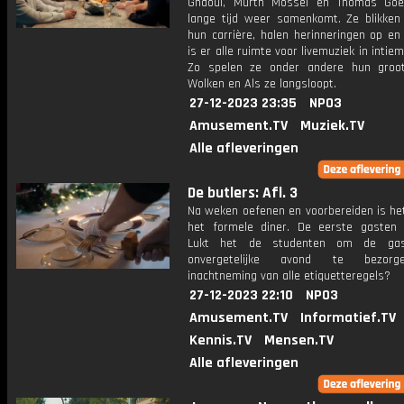
Gnaoui, Murth Mossel en Thomás Goe
lange tijd weer samenkomt. Ze blikken
hun carrière, halen herinneringen op en 
is er alle ruimte voor livemuziek in intiem
Zo spelen ze onder andere hun groot
Wolken en Als ze langsloopt.
27-12-2023 23:35
NPO3
Amusement.TV
Muziek.TV
Alle afleveringen
De butlers: Afl. 3
Na weken oefenen en voorbereiden is het
het formele diner. De eerste gasten a
Lukt het de studenten om de ga
onvergetelijke avond te bezor
inachtneming van alle etiquetteregels?
27-12-2023 22:10
NPO3
Amusement.TV
Informatief.TV
Kennis.TV
Mensen.TV
Alle afleveringen