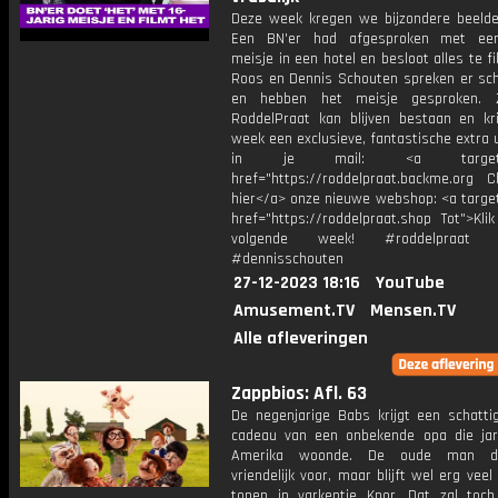
Deze week kregen we bijzondere beelde
Een BN'er had afgesproken met een 
meisje in een hotel en besloot alles te f
Roos en Dennis Schouten spreken er sc
en hebben het meisje gesproken. 
RoddelPraat kan blijven bestaan en kri
week een exclusieve, fantastische extra 
in je mail: <a target="_
href="https://roddelpraat.backme.org Ch
hier</a> onze nieuwe webshop: <a target
href="https://roddelpraat.shop Tot">Kli
volgende week! #roddelpraat #
#dennisschouten
27-12-2023 18:16
YouTube
Amusement.TV
Mensen.TV
Alle afleveringen
Zappbios: Afl. 63
De negenjarige Babs krijgt een schattig
cadeau van een onbekende opa die jar
Amerika woonde. De oude man do
vriendelijk voor, maar blijft wel erg veel
tonen in varkentje Knor. Dat zal toch