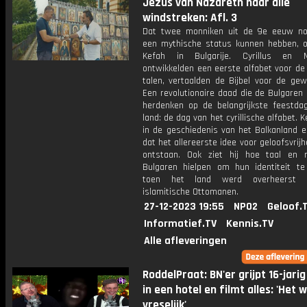
Jezus van Nazareth naar alle
windstreken: Afl. 3
Dat twee monniken uit de 9e eeuw n
een mythische status kunnen hebben, o
Kefah in Bulgarije. Cyrillus en M
ontwikkelden een eerste alfabet voor de
talen, vertaalden de Bijbel voor de ge
Een revolutionaire daad die de Bulgaren 
herdenken op de belangrijkste feestda
land: de dag van het cyrillische alfabet. K
in de geschiedenis van het Balkanland e
dat het allereerste idee voor geloofsvrijhe
ontstaan. Ook ziet hij hoe taal en r
Bulgaren hielpen om hun identiteit t
toen het land werd overheerst 
islamitische Ottomanen.
27-12-2023 19:55
NPO2
Geloof.
Informatief.TV
Kennis.TV
Alle afleveringen
RoddelPraat: BN'er grijpt 16-jari
in een hotel en filmt alles: 'Het 
vreselijk'