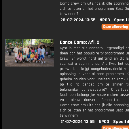
Camp crew om uiteindelijk alle spanning
zich te laten en het programma Best D
te winnen?
28-07-2024 13:55
NPO3
Speelf
Dance Camp: Afl. 2
Kyra is met alle dansers uitgenodigd 
doen aan het populaire tv-programma B
Crew. Er wordt hard getraind en dit le
veel extra spanning op. Als Kyra het s
pre-workout krijgt aangeboden, denkt ze 
oplossing is voor al haar problemen. K
geheim houden voor Chelsea en Tom? E
op tijd fit genoeg om te shinen ti
belangrijke danswedstrijd? Ondertu
Noah een belangrijke keuze maken tuss
en de nieuwe danseres Senna. Lukt het
Camp crew om uiteindelijk alle spanning
zich te laten en het programma Best D
te winnen?
21-07-2024 13:55
NPO3
Speelfi