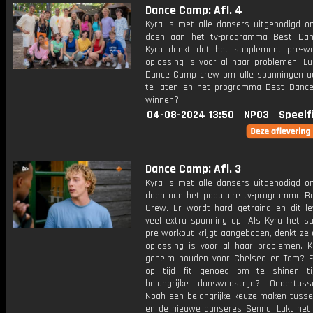
Dance Camp: Afl. 4
Kyra is met alle dansers uitgenodigd 
doen aan het tv-programma Best Dan
Kyra denkt dat het supplement pre-w
oplossing is voor al haar problemen. Lu
Dance Camp crew om alle spanningen ac
te laten en het programma Best Danc
winnen?
04-08-2024 13:50
NPO3
Speelf
Dance Camp: Afl. 3
Kyra is met alle dansers uitgenodigd 
doen aan het populaire tv-programma B
Crew. Er wordt hard getraind en dit le
veel extra spanning op. Als Kyra het s
pre-workout krijgt aangeboden, denkt ze 
oplossing is voor al haar problemen. K
geheim houden voor Chelsea en Tom? E
op tijd fit genoeg om te shinen ti
belangrijke danswedstrijd? Ondertu
Noah een belangrijke keuze maken tuss
en de nieuwe danseres Senna. Lukt het