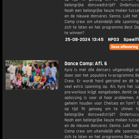
belangrijke danswedstrijd? Ondertu
Noah een belangrijke keuze maken tuss
en de nieuwe danseres Senna. Lukt het
Camp crew om uiteindelijk alle spanning
zich te laten en het programma Best D
te winnen?
25-08-2024 13:45
NPO3
Speelf
Dance Camp: Afl. 6
Kyra is met alle dansers uitgenodigd 
doen aan het populaire tv-programma B
Crew. Er wordt hard getraind en dit le
veel extra spanning op. Als Kyra het s
pre-workout krijgt aangeboden, denkt ze 
oplossing is voor al haar problemen. K
geheim houden voor Chelsea en Tom? E
op tijd fit genoeg om te shinen ti
belangrijke danswedstrijd? Ondertu
Noah een belangrijke keuze maken tuss
en de nieuwe danseres Senna. Lukt het
Camp crew om uiteindelijk alle spanning
zich te laten en het programma Best D