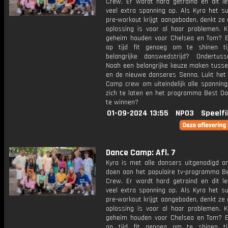
Crew. Er wordt hard getraind en dit le
veel extra spanning op. Als Kyra het s
pre-workout krijgt aangeboden, denkt ze 
oplossing is voor al haar problemen. K
geheim houden voor Chelsea en Tom? E
op tijd fit genoeg om te shinen ti
belangrijke danswedstrijd? Ondertu
Noah een belangrijke keuze maken tuss
en de nieuwe danseres Senna. Lukt het
Camp crew om uiteindelijk alle spanning
zich te laten en het programma Best D
te winnen?
01-09-2024 13:55
NPO3
Speelfi
Dance Camp: Afl. 7
Kyra is met alle dansers uitgenodigd 
doen aan het populaire tv-programma B
Crew. Er wordt hard getraind en dit le
veel extra spanning op. Als Kyra het s
pre-workout krijgt aangeboden, denkt ze 
oplossing is voor al haar problemen. K
geheim houden voor Chelsea en Tom? E
op tijd fit genoeg om te shinen ti