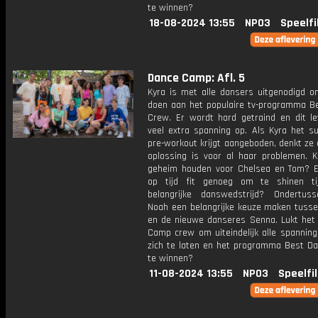
te winnen?
18-08-2024 13:55
NPO3
Speelfi
Dance Camp: Afl. 5
Kyra is met alle dansers uitgenodigd 
doen aan het populaire tv-programma B
Crew. Er wordt hard getraind en dit le
veel extra spanning op. Als Kyra het s
pre-workout krijgt aangeboden, denkt ze 
oplossing is voor al haar problemen. K
geheim houden voor Chelsea en Tom? E
op tijd fit genoeg om te shinen ti
belangrijke danswedstrijd? Ondertu
Noah een belangrijke keuze maken tuss
en de nieuwe danseres Senna. Lukt het
Camp crew om uiteindelijk alle spanning
zich te laten en het programma Best D
te winnen?
11-08-2024 13:55
NPO3
Speelfi